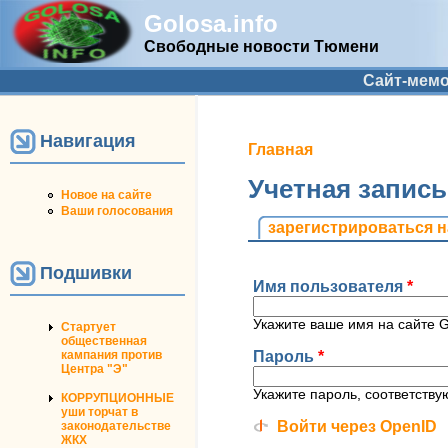
Golosa.info
Свободные новости Тюмени
Дополнительное меню
Сайт-мем
Навигация
Вы здесь
Главная
Учетная запис
Новое на сайте
Ваши голосования
Главные вкладк
зарегистрироваться н
Подшивки
Имя пользователя
*
Укажите ваше имя на сайте Go
Стартует
общественная
Пароль
*
кампания против
Центра "Э"
Укажите пароль, соответств
КОРРУПЦИОННЫЕ
уши торчат в
Войти через OpenID
законодательстве
ЖКХ