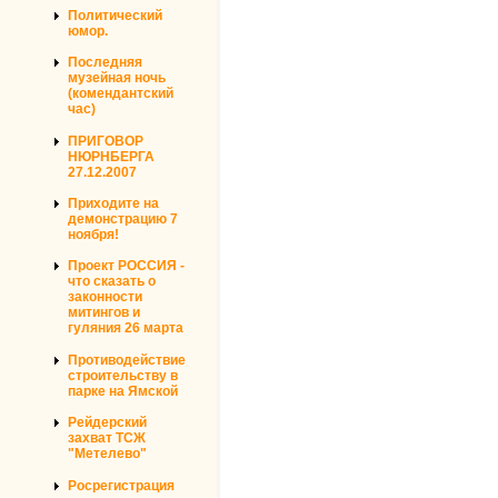
Политический
юмор.
Последняя
музейная ночь
(комендантский
час)
ПРИГОВОР
НЮРНБЕРГА
27.12.2007
Приходите на
демонстрацию 7
ноября!
Проект РОССИЯ -
что сказать о
законности
митингов и
гуляния 26 марта
Противодействие
строительству в
парке на Ямской
Рейдерский
захват ТСЖ
"Метелево"
Росрегистрация