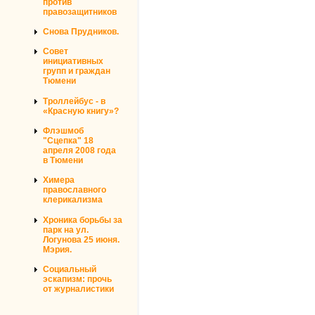
против
правозащитников
Снова Прудников.
Совет
инициативных
групп и граждан
Тюмени
Троллейбус - в
«Красную книгу»?
Флэшмоб
"Сцепка" 18
апреля 2008 года
в Тюмени
Химера
православного
клерикализма
Хроника борьбы за
парк на ул.
Логунова 25 июня.
Мэрия.
Социальный
эскапизм: прочь
от журналистики