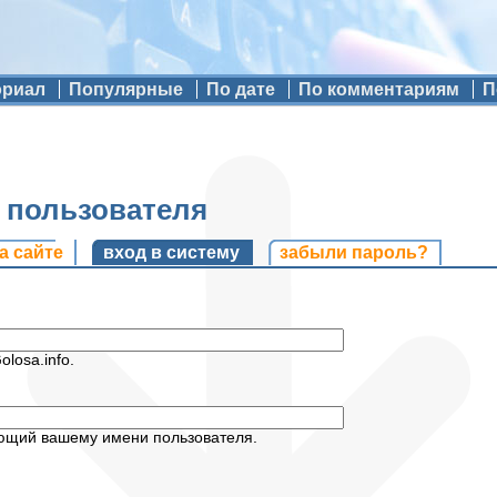
ориал
Популярные
По дате
По комментариям
П
ь пользователя
и
а сайте
вход в систему
(активная вкладка)
забыли пароль?
losa.info.
ующий вашему имени пользователя.