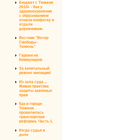
Бюджет г. Тюмени
2010г. - Как у
здравоохранения
с образованием
отняли конфетку и
отдали
дорожникам.
Вестник "Ветер
Свободы -
Тюмень"
Гаражи на
Коммунаров
За капитальный
ремонт милиции!
Из зала суда ...
Живая практика
защиты законных
прав
Как в городе
Тюмени
провалилась
транспортная
реформа. Часть 1.
Когда судья в
доле