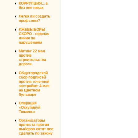
КОРРУПЦИЯ... а
без нее никак
Легко ли создать
профсоюз?
ЛЖЕВЫБОРЫ
СКОРО - горячая
линия по
нарушениям
Митинг 22 мая
против
строительства
дороги.
Общегородской
сбор подписей
против точечной
застройки: 4 мая
на Цветном
бульваре
Операция
«Оккупируй
Тюмень»
Организаторы
протеста против
выборов хотят все
сделать по закону