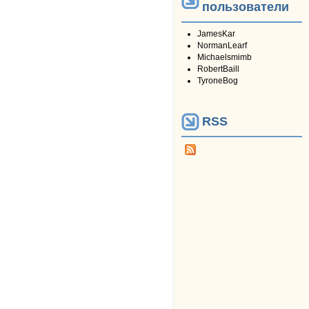
пользователи
JamesKar
NormanLearf
Michaelsmimb
RobertBaill
TyroneBog
RSS