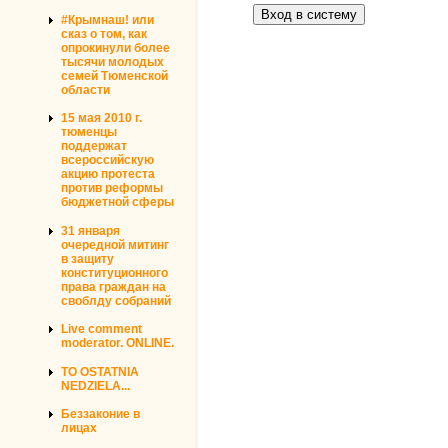
#Крымнаш! или
сказ о том, как
опрокинули более
тысячи молодых
семей Тюменской
области
15 мая 2010 г.
тюменцы
поддержат
всероссийскую
акцию протеста
против реформы
бюджетной сферы
31 января
очередной митинг
в защиту
конституционного
права граждан на
своблду собраний
Live comment
moderator. ONLINE.
TO OSTATNIA
NEDZIELA...
Беззаконие в
лицах