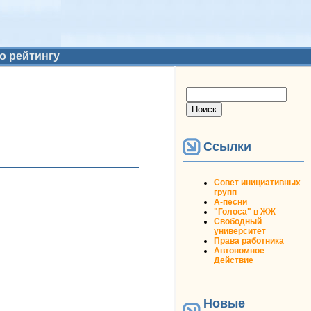
о рейтингу
Форма поиска
Поиск
Ссылки
Совет инициативных
групп
А-песни
"Голоса" в ЖЖ
Свободный
университет
Права работника
Автономное
Действие
Новые