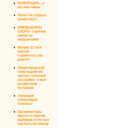
КОРРУПЦИЯ... а
без нее никак
Легко ли создать
профсоюз?
ЛЖЕВЫБОРЫ
СКОРО - горячая
линия по
нарушениям
Митинг 22 мая
против
строительства
дороги.
Общегородской
сбор подписей
против точечной
застройки: 4 мая
на Цветном
бульваре
Операция
«Оккупируй
Тюмень»
Организаторы
протеста против
выборов хотят все
сделать по закону