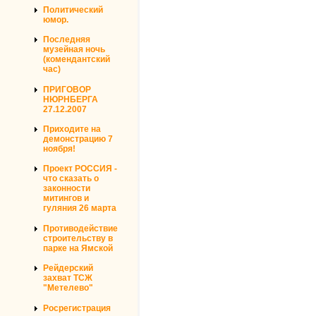
Политический
юмор.
Последняя
музейная ночь
(комендантский
час)
ПРИГОВОР
НЮРНБЕРГА
27.12.2007
Приходите на
демонстрацию 7
ноября!
Проект РОССИЯ -
что сказать о
законности
митингов и
гуляния 26 марта
Противодействие
строительству в
парке на Ямской
Рейдерский
захват ТСЖ
"Метелево"
Росрегистрация