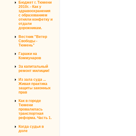
Бюджет г. Тюмени
2010г. - Как у
здравоохранения
с образованием
отняли конфетку и
отдали
дорожникам.
Вестник "Ветер
Свободы -
Тюмень"
Гаражи на
Коммунаров
За капитальный
ремонт милиции!
Из зала суда ...
Живая практика
защиты законных
прав
Как в городе
Тюмени
провалилась
транспортная
реформа. Часть 1.
Когда судья в
доле