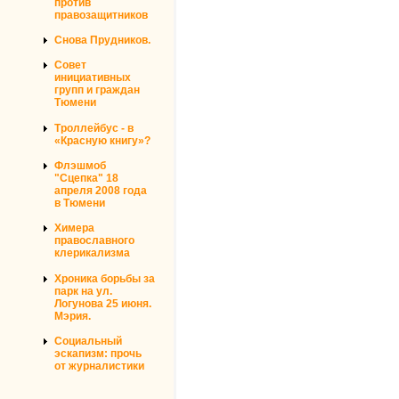
против
правозащитников
Снова Прудников.
Совет
инициативных
групп и граждан
Тюмени
Троллейбус - в
«Красную книгу»?
Флэшмоб
"Сцепка" 18
апреля 2008 года
в Тюмени
Химера
православного
клерикализма
Хроника борьбы за
парк на ул.
Логунова 25 июня.
Мэрия.
Социальный
эскапизм: прочь
от журналистики