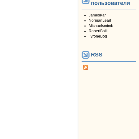
пользователи
JamesKar
NormanLearf
Michaelsmimb
RobertBaill
TyroneBog
RSS