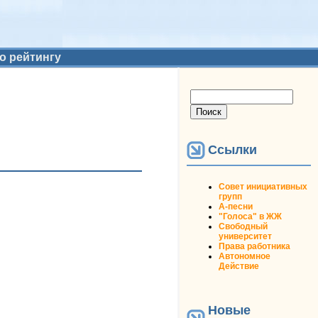
о рейтингу
Форма поиска
Поиск
Ссылки
Совет инициативных
групп
А-песни
"Голоса" в ЖЖ
Свободный
университет
Права работника
Автономное
Действие
Новые