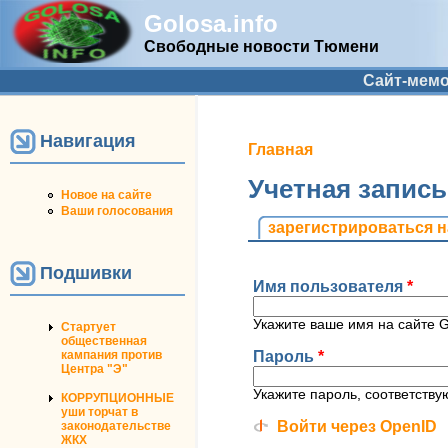
Golosa.info
Свободные новости Тюмени
Дополнительное меню
Сайт-мем
Навигация
Вы здесь
Главная
Учетная запис
Новое на сайте
Ваши голосования
Главные вкладк
зарегистрироваться н
Подшивки
Имя пользователя
*
Укажите ваше имя на сайте Go
Стартует
общественная
Пароль
*
кампания против
Центра "Э"
Укажите пароль, соответств
КОРРУПЦИОННЫЕ
уши торчат в
Войти через OpenID
законодательстве
ЖКХ