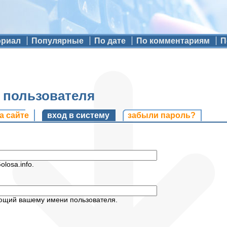
ориал
Популярные
По дате
По комментариям
П
ь пользователя
и
а сайте
вход в систему
(активная вкладка)
забыли пароль?
losa.info.
ующий вашему имени пользователя.