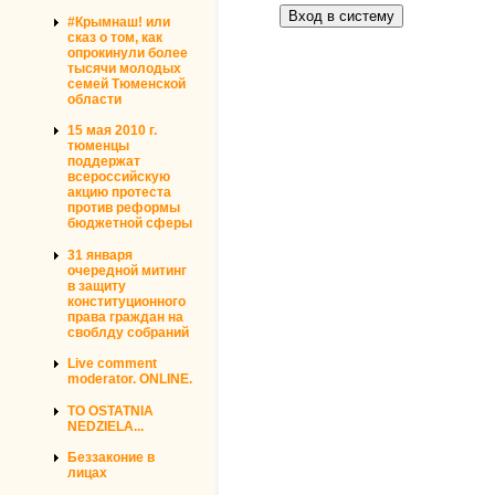
#Крымнаш! или
сказ о том, как
опрокинули более
тысячи молодых
семей Тюменской
области
15 мая 2010 г.
тюменцы
поддержат
всероссийскую
акцию протеста
против реформы
бюджетной сферы
31 января
очередной митинг
в защиту
конституционного
права граждан на
своблду собраний
Live comment
moderator. ONLINE.
TO OSTATNIA
NEDZIELA...
Беззаконие в
лицах