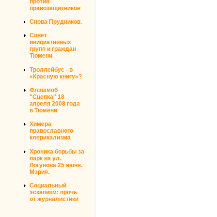
против
правозащитников
Снова Прудников.
Совет
инициативных
групп и граждан
Тюмени
Троллейбус - в
«Красную книгу»?
Флэшмоб
"Сцепка" 18
апреля 2008 года
в Тюмени
Химера
православного
клерикализма
Хроника борьбы за
парк на ул.
Логунова 25 июня.
Мэрия.
Социальный
эскапизм: прочь
от журналистики