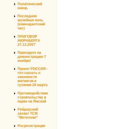
Политический
юмор.
Последняя
музейная ночь
(комендантский
час)
ПРИГОВОР
НЮРНБЕРГА
27.12.2007
Приходите на
демонстрацию 7
ноября!
Проект РОССИЯ -
что сказать о
законности
митингов и
гуляния 26 марта
Противодействие
строительству в
парке на Ямской
Рейдерский
захват ТСЖ
"Метелево"
Росрегистрация