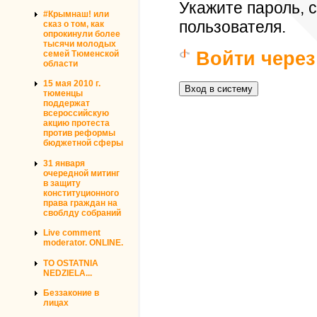
Укажите пароль,
#Крымнаш! или
пользователя.
сказ о том, как
опрокинули более
тысячи молодых
Войти через
семей Тюменской
области
15 мая 2010 г.
тюменцы
поддержат
всероссийскую
акцию протеста
против реформы
бюджетной сферы
31 января
очередной митинг
в защиту
конституционного
права граждан на
своблду собраний
Live comment
moderator. ONLINE.
TO OSTATNIA
NEDZIELA...
Беззаконие в
лицах