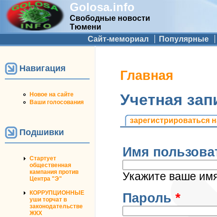
Golosa.info
Свободные новости
Тюмени
Дополнительное меню
Сайт-мемориал
Популярные
Навигация
Вы здесь
Главная
Новое на сайте
Учетная зап
Ваши голосования
Главные вкладк
зарегистрироваться н
Подшивки
Имя пользова
Стартует
общественная
кампания против
Укажите ваше имя 
Центра "Э"
КОРРУПЦИОННЫЕ
Пароль
*
уши торчат в
законодательстве
ЖКХ