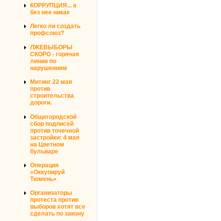
КОРРУПЦИЯ... а
без нее никак
Легко ли создать
профсоюз?
ЛЖЕВЫБОРЫ
СКОРО - горячая
линия по
нарушениям
Митинг 22 мая
против
строительства
дороги.
Общегородской
сбор подписей
против точечной
застройки: 4 мая
на Цветном
бульваре
Операция
«Оккупируй
Тюмень»
Организаторы
протеста против
выборов хотят все
сделать по закону