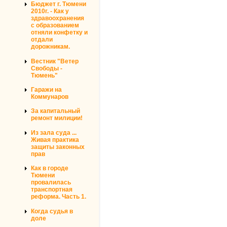
Бюджет г. Тюмени
2010г. - Как у
здравоохранения
с образованием
отняли конфетку и
отдали
дорожникам.
Вестник "Ветер
Свободы -
Тюмень"
Гаражи на
Коммунаров
За капитальный
ремонт милиции!
Из зала суда ...
Живая практика
защиты законных
прав
Как в городе
Тюмени
провалилась
транспортная
реформа. Часть 1.
Когда судья в
доле