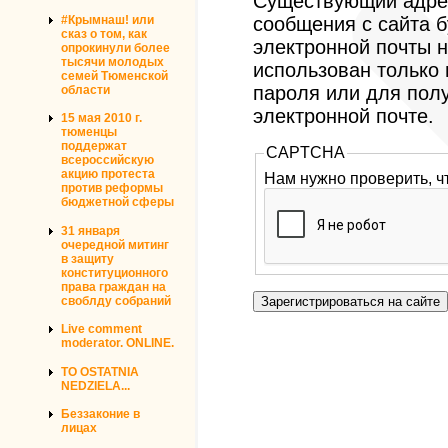
Существующий адрес
#Крымнаш! или
сообщения с сайта б
сказ о том, как
электронной почты н
опрокинули более
тысячи молодых
использован только
семей Тюменской
пароля или для пол
области
электронной почте.
15 мая 2010 г.
тюменцы
поддержат
CAPTCHA
всероссийскую
акцию протеста
Нам нужно проверить, ч
против реформы
бюджетной сферы
31 января
очередной митинг
в защиту
конституционного
права граждан на
своблду собраний
Live comment
moderator. ONLINE.
TO OSTATNIA
NEDZIELA...
Беззаконие в
лицах