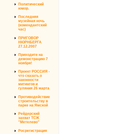
Политический
юмор.
Последняя
музейная ночь
(комендантский
час)
ПРИГОВОР
НЮРНБЕРГА
27.12.2007
Приходите на
демонстрацию 7
ноября!
Проект РОССИЯ -
что сказать о
законности
митингов и
гуляния 26 марта
Противодействие
строительству в
парке на Ямской
Рейдерский
захват ТСЖ
"Метелево"
Росрегистрация