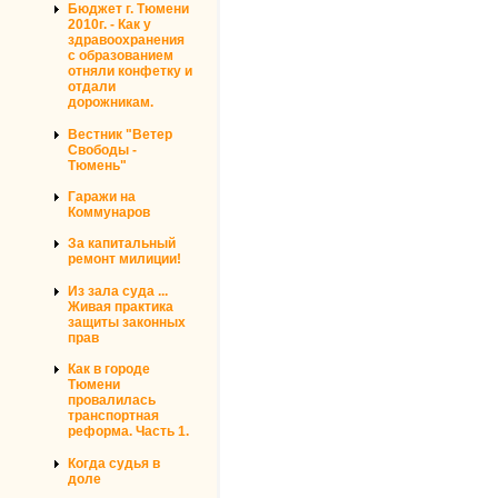
Бюджет г. Тюмени
2010г. - Как у
здравоохранения
с образованием
отняли конфетку и
отдали
дорожникам.
Вестник "Ветер
Свободы -
Тюмень"
Гаражи на
Коммунаров
За капитальный
ремонт милиции!
Из зала суда ...
Живая практика
защиты законных
прав
Как в городе
Тюмени
провалилась
транспортная
реформа. Часть 1.
Когда судья в
доле