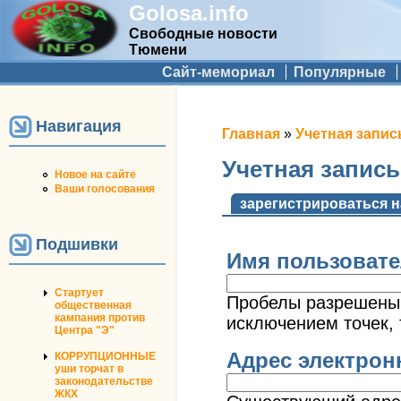
Golosa.info
Свободные новости
Тюмени
Дополнительное меню
Сайт-мемориал
Популярные
Навигация
Вы здесь
Главная
»
Учетная запис
Учетная запис
Новое на сайте
Ваши голосования
Главные вкладк
зарегистрироваться н
Подшивки
Имя пользоват
Стартует
Пробелы разрешены;
общественная
кампания против
исключением точек, 
Центра "Э"
Адрес электро
КОРРУПЦИОННЫЕ
уши торчат в
законодательстве
ЖКХ