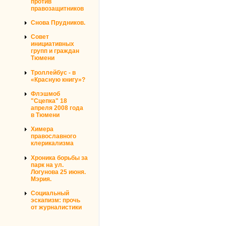
против
правозащитников
Снова Прудников.
Совет
инициативных
групп и граждан
Тюмени
Троллейбус - в
«Красную книгу»?
Флэшмоб
"Сцепка" 18
апреля 2008 года
в Тюмени
Химера
православного
клерикализма
Хроника борьбы за
парк на ул.
Логунова 25 июня.
Мэрия.
Социальный
эскапизм: прочь
от журналистики