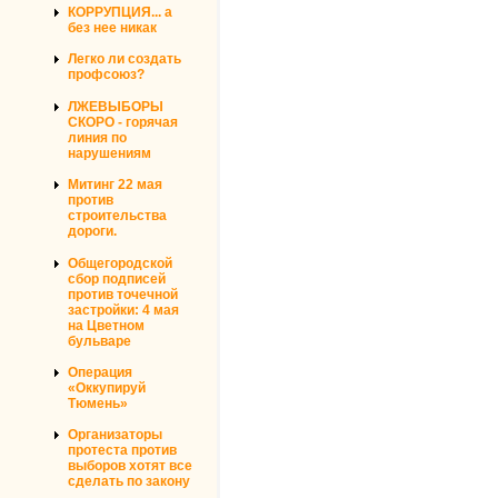
КОРРУПЦИЯ... а
без нее никак
Легко ли создать
профсоюз?
ЛЖЕВЫБОРЫ
СКОРО - горячая
линия по
нарушениям
Митинг 22 мая
против
строительства
дороги.
Общегородской
сбор подписей
против точечной
застройки: 4 мая
на Цветном
бульваре
Операция
«Оккупируй
Тюмень»
Организаторы
протеста против
выборов хотят все
сделать по закону