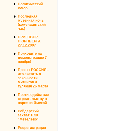
Политический
юмор.
Последняя
музейная ночь
(комендантский
час)
ПРИГОВОР
НЮРНБЕРГА
27.12.2007
Приходите на
демонстрацию 7
ноября!
Проект РОССИЯ -
что сказать о
законности
митингов и
гуляния 26 марта
Противодействие
строительству в
парке на Ямской
Рейдерский
захват ТСЖ
"Метелево"
Росрегистрация