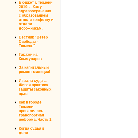
Бюджет г. Тюмени
2010г. - Как у
здравоохранения
с образованием
отняли конфетку и
отдали
дорожникам.
Вестник "Ветер
Свободы -
Тюмень"
Гаражи на
Коммунаров
За капитальный
ремонт милиции!
Из зала суда ...
Живая практика
защиты законных
прав
Как в городе
Тюмени
провалилась
транспортная
реформа. Часть 1.
Когда судья в
доле