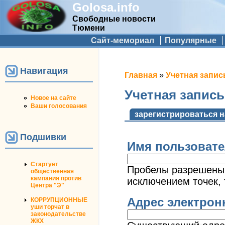
Golosa.info
Свободные новости
Тюмени
Дополнительное меню
Сайт-мемориал
Популярные
Навигация
Вы здесь
Главная
»
Учетная запис
Учетная запис
Новое на сайте
Ваши голосования
Главные вкладк
зарегистрироваться н
Подшивки
Имя пользоват
Стартует
Пробелы разрешены;
общественная
кампания против
исключением точек, 
Центра "Э"
Адрес электро
КОРРУПЦИОННЫЕ
уши торчат в
законодательстве
ЖКХ