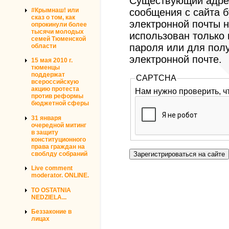
Существующий адрес
#Крымнаш! или
сообщения с сайта б
сказ о том, как
электронной почты н
опрокинули более
тысячи молодых
использован только
семей Тюменской
пароля или для пол
области
электронной почте.
15 мая 2010 г.
тюменцы
поддержат
CAPTCHA
всероссийскую
акцию протеста
Нам нужно проверить, ч
против реформы
бюджетной сферы
31 января
очередной митинг
в защиту
конституционного
права граждан на
своблду собраний
Live comment
moderator. ONLINE.
TO OSTATNIA
NEDZIELA...
Беззаконие в
лицах