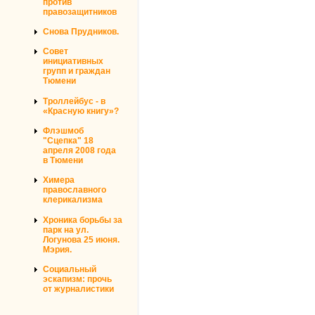
против
правозащитников
Снова Прудников.
Совет
инициативных
групп и граждан
Тюмени
Троллейбус - в
«Красную книгу»?
Флэшмоб
"Сцепка" 18
апреля 2008 года
в Тюмени
Химера
православного
клерикализма
Хроника борьбы за
парк на ул.
Логунова 25 июня.
Мэрия.
Социальный
эскапизм: прочь
от журналистики