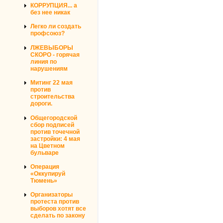
КОРРУПЦИЯ... а
без нее никак
Легко ли создать
профсоюз?
ЛЖЕВЫБОРЫ
СКОРО - горячая
линия по
нарушениям
Митинг 22 мая
против
строительства
дороги.
Общегородской
сбор подписей
против точечной
застройки: 4 мая
на Цветном
бульваре
Операция
«Оккупируй
Тюмень»
Организаторы
протеста против
выборов хотят все
сделать по закону