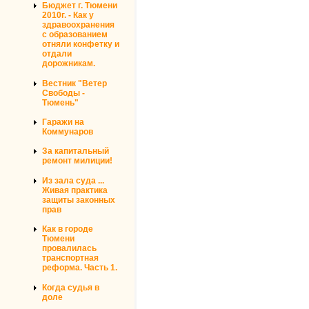
Бюджет г. Тюмени
2010г. - Как у
здравоохранения
с образованием
отняли конфетку и
отдали
дорожникам.
Вестник "Ветер
Свободы -
Тюмень"
Гаражи на
Коммунаров
За капитальный
ремонт милиции!
Из зала суда ...
Живая практика
защиты законных
прав
Как в городе
Тюмени
провалилась
транспортная
реформа. Часть 1.
Когда судья в
доле