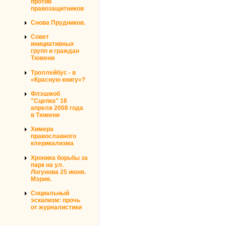
против
правозащитников
Снова Прудников.
Совет
инициативных
групп и граждан
Тюмени
Троллейбус - в
«Красную книгу»?
Флэшмоб
"Сцепка" 18
апреля 2008 года
в Тюмени
Химера
православного
клерикализма
Хроника борьбы за
парк на ул.
Логунова 25 июня.
Мэрия.
Социальный
эскапизм: прочь
от журналистики