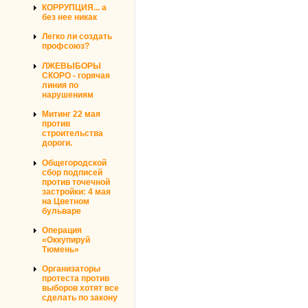
КОРРУПЦИЯ... а
без нее никак
Легко ли создать
профсоюз?
ЛЖЕВЫБОРЫ
СКОРО - горячая
линия по
нарушениям
Митинг 22 мая
против
строительства
дороги.
Общегородской
сбор подписей
против точечной
застройки: 4 мая
на Цветном
бульваре
Операция
«Оккупируй
Тюмень»
Организаторы
протеста против
выборов хотят все
сделать по закону