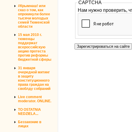
CAPTCHA
#Крымнаш! или
Нам нужно проверить, ч
сказ о том, как
опрокинули более
тысячи молодых
семей Тюменской
области
15 мая 2010 г.
тюменцы
поддержат
всероссийскую
акцию протеста
против реформы
бюджетной сферы
31 января
очередной митинг
в защиту
конституционного
права граждан на
своблду собраний
Live comment
moderator. ONLINE.
TO OSTATNIA
NEDZIELA...
Беззаконие в
лицах