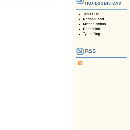
пользователи
JamesKar
NormanLearf
Michaelsmimb
RobertBaill
TyroneBog
RSS