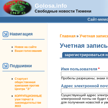
Golosa.info
Свободные новости Тюмени
Дополнительное меню
Сайт-мем
Навигация
Вы здесь
Главная
»
Учетная запис
Учетная запис
Новое на сайте
Ваши голосования
Главные вкладк
зарегистрироваться н
Подшивки
Имя пользователя
*
Пробелы разрешены; знаки п
Стартует
общественная
Адрес электронной по
кампания против
Центра "Э"
Существующий адрес электро
КОРРУПЦИОННЫЕ
электронной почты не будет 
уши торчат в
для получения новостей и ув
законодательстве
ЖКХ