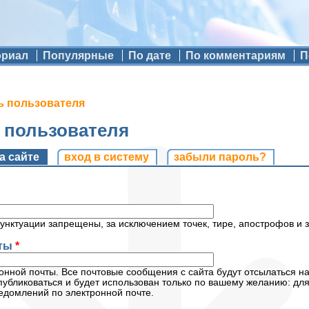
ориал
Популярные
По дате
По комментариям
П
ь пользователя
ь пользователя
и
а сайте
(активная вкладка)
вход в систему
забыли пароль?
унктуации запрещены, за исключением точек, тире, апострофов и 
чты
*
нной почты. Все почтовые сообщения с сайта будут отсылаться на
публиковаться и будет использован только по вашему желанию: дл
едомлений по электронной почте.