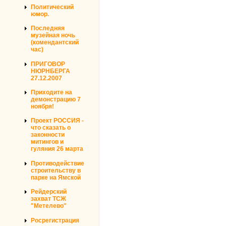
Политический
юмор.
Последняя
музейная ночь
(комендантский
час)
ПРИГОВОР
НЮРНБЕРГА
27.12.2007
Приходите на
демонстрацию 7
ноября!
Проект РОССИЯ -
что сказать о
законности
митингов и
гуляния 26 марта
Противодействие
строительству в
парке на Ямской
Рейдерский
захват ТСЖ
"Метелево"
Росрегистрация