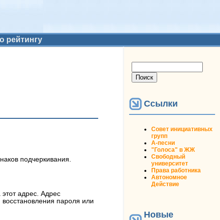
о рейтингу
Форма поиска
Поиск
Ссылки
Совет инициативных
групп
А-песни
"Голоса" в ЖЖ
Свободный
знаков подчеркивания.
университет
Права работника
Автономное
Действие
 этот адрес. Адрес
я восстановления пароля или
Новые