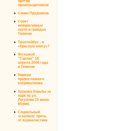
против
правозащитников
Снова Прудников.
Совет
инициативных
групп и граждан
Тюмени
Троллейбус - в
«Красную книгу»?
Флэшмоб
"Сцепка" 18
апреля 2008 года
в Тюмени
Химера
православного
клерикализма
Хроника борьбы за
парк на ул.
Логунова 25 июня.
Мэрия.
Социальный
эскапизм: прочь
от журналистики