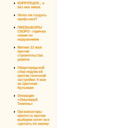
КОРРУПЦИЯ... а
без нее никак
Легко ли создать
профсоюз?
ЛЖЕВЫБОРЫ
СКОРО - горячая
линия по
нарушениям
Митинг 22 мая
против
строительства
дороги.
Общегородской
сбор подписей
против точечной
застройки: 4 мая
на Цветном
бульваре
Операция
«Оккупируй
Тюмень»
Организаторы
протеста против
выборов хотят все
сделать по закону