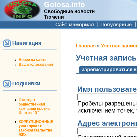
Golosa.info
Свободные новости
Тюмени
Дополнительное меню
Сайт-мемориал
Популярные
Навигация
Вы здесь
Главная
»
Учетная запис
Учетная запис
Новое на сайте
Ваши голосования
Главные вкладк
зарегистрироваться н
Подшивки
Имя пользоват
Стартует
Пробелы разрешены;
общественная
кампания против
исключением точек, 
Центра "Э"
Адрес электро
КОРРУПЦИОННЫЕ
уши торчат в
законодательстве
ЖКХ