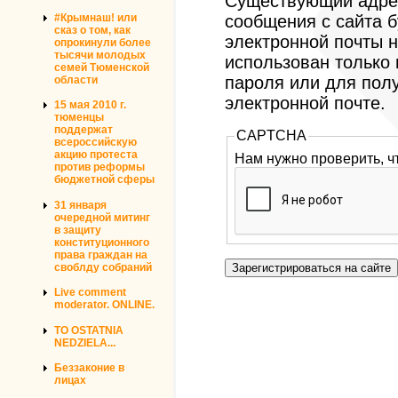
Существующий адрес
#Крымнаш! или
сообщения с сайта б
сказ о том, как
электронной почты н
опрокинули более
тысячи молодых
использован только
семей Тюменской
пароля или для пол
области
электронной почте.
15 мая 2010 г.
тюменцы
поддержат
CAPTCHA
всероссийскую
акцию протеста
Нам нужно проверить, ч
против реформы
бюджетной сферы
31 января
очередной митинг
в защиту
конституционного
права граждан на
своблду собраний
Live comment
moderator. ONLINE.
TO OSTATNIA
NEDZIELA...
Беззаконие в
лицах