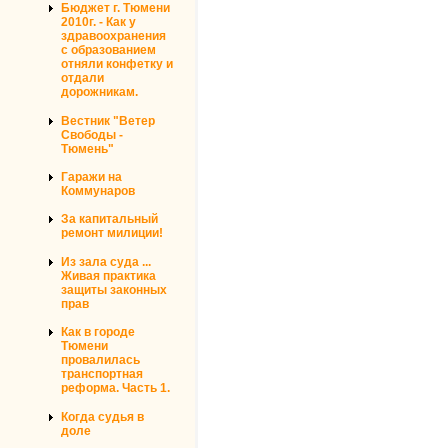
Бюджет г. Тюмени
2010г. - Как у
здравоохранения
с образованием
отняли конфетку и
отдали
дорожникам.
Вестник "Ветер
Свободы -
Тюмень"
Гаражи на
Коммунаров
За капитальный
ремонт милиции!
Из зала суда ...
Живая практика
защиты законных
прав
Как в городе
Тюмени
провалилась
транспортная
реформа. Часть 1.
Когда судья в
доле