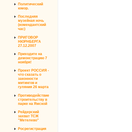
Политический
юмор.
Последняя
музейная ночь
(комендантский
час)
ПРИГОВОР
НЮРНБЕРГА
27.12.2007
Приходите на
демонстрацию 7
ноября!
Проект РОССИЯ -
что сказать о
законности
митингов и
гуляния 26 марта
Противодействие
строительству в
парке на Ямской
Рейдерский
захват ТСЖ
"Метелево"
Росрегистрация