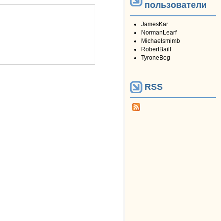
пользователи
JamesKar
NormanLearf
Michaelsmimb
RobertBaill
TyroneBog
RSS