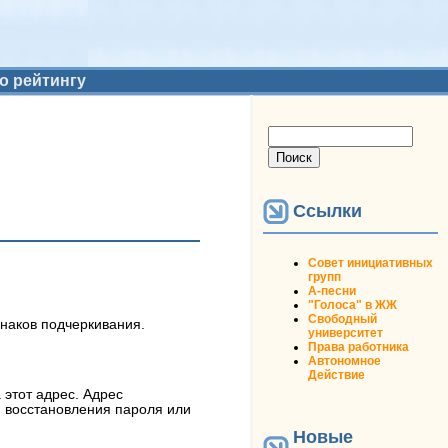
о рейтингу
Форма поиска
Поиск
Ссылки
Совет инициативных
групп
А-песни
"Голоса" в ЖЖ
Свободный
знаков подчеркивания.
университет
Права работника
Автономное
Действие
 этот адрес. Адрес
я восстановления пароля или
Новые