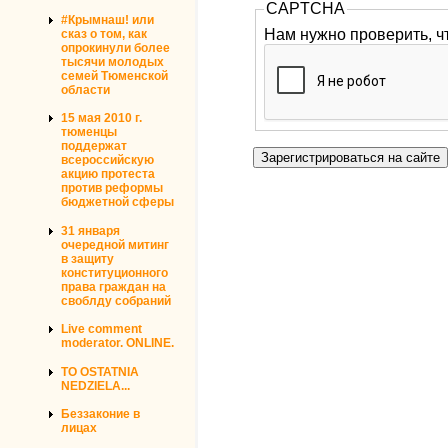
CAPTCHA
#Крымнаш! или
Нам нужно проверить, ч
сказ о том, как
опрокинули более
тысячи молодых
семей Тюменской
области
15 мая 2010 г.
тюменцы
поддержат
всероссийскую
акцию протеста
против реформы
бюджетной сферы
31 января
очередной митинг
в защиту
конституционного
права граждан на
своблду собраний
Live comment
moderator. ONLINE.
TO OSTATNIA
NEDZIELA...
Беззаконие в
лицах