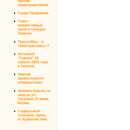
против
правозащитников
Снова Прудников.
Совет
инициативных
групп и граждан
Тюмени
Троллейбус - в
«Красную книгу»?
Флэшмоб
"Сцепка" 18
апреля 2008 года
в Тюмени
Химера
православного
клерикализма
Хроника борьбы за
парк на ул.
Логунова 25 июня.
Мэрия.
Социальный
эскапизм: прочь
от журналистики