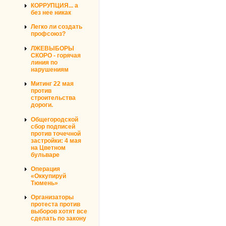
КОРРУПЦИЯ... а
без нее никак
Легко ли создать
профсоюз?
ЛЖЕВЫБОРЫ
СКОРО - горячая
линия по
нарушениям
Митинг 22 мая
против
строительства
дороги.
Общегородской
сбор подписей
против точечной
застройки: 4 мая
на Цветном
бульваре
Операция
«Оккупируй
Тюмень»
Организаторы
протеста против
выборов хотят все
сделать по закону