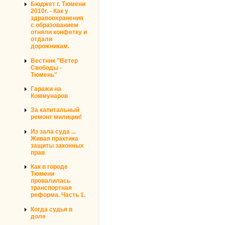
Бюджет г. Тюмени
2010г. - Как у
здравоохранения
с образованием
отняли конфетку и
отдали
дорожникам.
Вестник "Ветер
Свободы -
Тюмень"
Гаражи на
Коммунаров
За капитальный
ремонт милиции!
Из зала суда ...
Живая практика
защиты законных
прав
Как в городе
Тюмени
провалилась
транспортная
реформа. Часть 1.
Когда судья в
доле