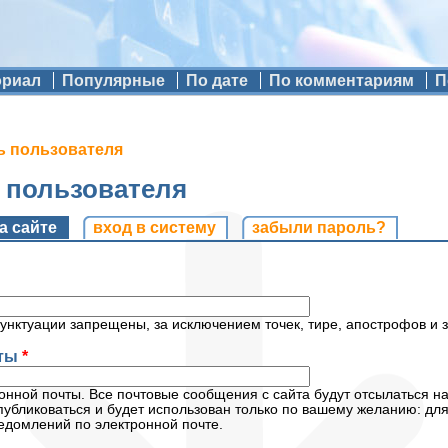
ориал
Популярные
По дате
По комментариям
П
ь пользователя
ь пользователя
и
а сайте
(активная вкладка)
вход в систему
забыли пароль?
унктуации запрещены, за исключением точек, тире, апострофов и 
чты
*
нной почты. Все почтовые сообщения с сайта будут отсылаться на
публиковаться и будет использован только по вашему желанию: дл
едомлений по электронной почте.