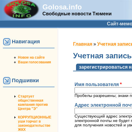
Golosa.info
Свободные новости Тюмени
Дополнительное меню
Сайт-мем
Навигация
Вы здесь
Главная
»
Учетная запис
Учетная запис
Новое на сайте
Ваши голосования
Главные вкладк
зарегистрироваться н
Подшивки
Имя пользователя
*
Пробелы разрешены; знаки п
Стартует
общественная
Адрес электронной по
кампания против
Центра "Э"
Существующий адрес электро
КОРРУПЦИОННЫЕ
электронной почты не будет 
уши торчат в
для получения новостей и ув
законодательстве
ЖКХ