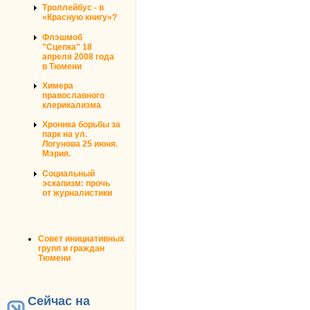
Троллейбус - в
«Красную книгу»?
Флэшмоб
"Сцепка" 18
апреля 2008 года
в Тюмени
Химера
православного
клерикализма
Хроника борьбы за
парк на ул.
Логунова 25 июня.
Мэрия.
Социальный
эскапизм: прочь
от журналистики
Совет инициативных
групп и граждан
Тюмени
Сейчас на