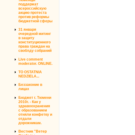
поддержат
всероссийскую
акцию протеста
против реформы
бюджетной сферы
31 января
очередной митинг
в защиту
конституционного
права граждан на
своблду собраний
Live comment
moderator. ONLINE.
TO OSTATNIA
NEDZIELA...
Беззаконие в
лицах
Бюджет г. Тюмени
2010г. - Как у
здравоохранения
с образованием
отняли конфетку и
отдали
дорожникам.
Вестник "Ветер