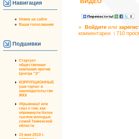
ВИДЕО
Навигация
Новое на сайте
Ваши голосования
»
Войдите
или
зарегис
комментарии
710 прос
Подшивки
Стартует
общественная
кампания против
Центра "Э"
КОРРУПЦИОННЫЕ
уши торчат в
законодательстве
ЖКХ
#Крымнаш! или
сказ о том, как
опрокинули более
тысячи молодых
семей Тюменской
области
15 мая 2010 г.
тюменцы