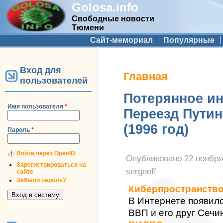
Golosa.info
Свободные новости
Тюмени
Дополнительное меню
Сайт-мемориал
Популярные
Вход для
Вы здесь
Главная
пользователей
Потерянное ин
Имя пользователя
*
Переезд Путин
(1996 год)
Пароль
*
Войти через OpenID
Опубликовано
22 ноября
Зарегистрироваться на
sergeeff
сайте
Забыли пароль?
Киберпространств
В Интернете появило
ВВП и его друг Сечи