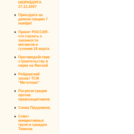
НЮРНБЕРГА
27.12.2007
Приходите на
демонстрацию 7
ноября!
Проект РОССИЯ -
что сказать о
законности
митингов и
гуляния 26 марта
Противодействие
строительству в
парке на Ямской
Рейдерский
захват ТСЖ
"Метелево"
Росрегистрация
против
правозащитников
Снова Прудников.
Совет
инициативных
групп и граждан
Тюмени