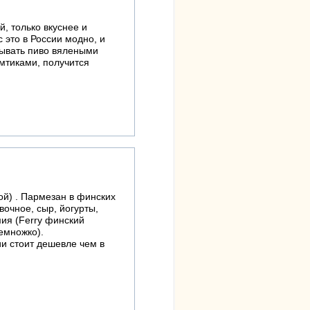
й, только вкуснее и
 это в России модно, и
сывать пиво вялеными
омтиками, получится
ой) . Пармезан в финских
вочное, сыр, йогурты,
ия (Ferry финский
немножко).
ии стоит дешевле чем в