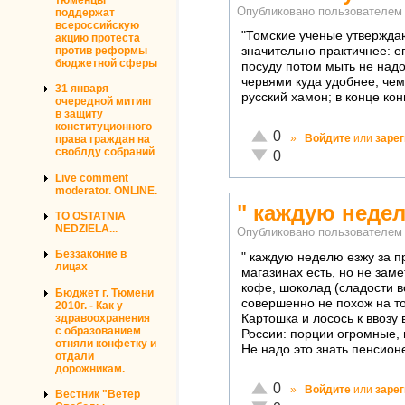
Опубликовано пользователе
поддержат
всероссийскую
"Томские ученые утверждают
акцию протеста
против реформы
значительно практичнее: ег
бюджетной сферы
посуду потом мыть не надо
червями куда удобнее, чем
31 января
русский хамон; в конце кон
очередной митинг
в защиту
конституционного
Отлично!
0
»
Войдите
или
заре
права граждан на
своблду собраний
Неадекватно!
0
Live comment
moderator. ONLINE.
" каждую недел
TO OSTATNIA
NEDZIELA...
Опубликовано пользователе
Беззаконие в
" каждую неделю езжу за п
лицах
магазинах есть, но не зам
кофе, шоколад (сладости 
Бюджет г. Тюмени
совершенно не похож на то
2010г. - Как у
здравоохранения
Картошка и лосось к ввозу
с образованием
России: порции огромные, 
отняли конфетку и
Не надо это знать пенсионе
отдали
дорожникам.
Отлично!
0
»
Войдите
или
заре
Вестник "Ветер