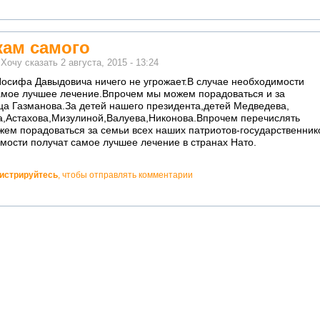
кам самого
м
Хочу сказать
2 августа, 2015 - 13:24
Иосифа Давыдовича ничего не угрожает.В случае необходимости
амое лучшее лечение.Впрочем мы можем порадоваться и за
ца Газманова.За детей нашего президента,детей Медведева,
,Астахова,Мизулиной,Валуева,Никонова.Впрочем перечислять
жем порадоваться за семьи всех наших патриотов-государственник
мости получат самое лучшее лечение в странах Нато.
гистрируйтесь
, чтобы отправлять комментарии