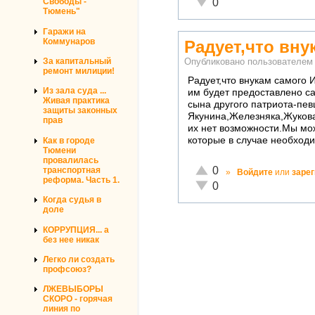
Неадекватно!
0
Свободы -
Тюмень"
Гаражи на
Коммунаров
Радует,что вну
За капитальный
Опубликовано пользователе
ремонт милиции!
Радует,что внукам самого 
Из зала суда ...
им будет предоставлено с
Живая практика
сына другого патриота-пев
защиты законных
Якунина,Железняка,Жукова
прав
их нет возможности.Мы мо
которые в случае необходи
Как в городе
Тюмени
провалилась
Отлично!
0
транспортная
»
Войдите
или
заре
реформа. Часть 1.
Неадекватно!
0
Когда судья в
доле
КОРРУПЦИЯ... а
без нее никак
Легко ли создать
профсоюз?
ЛЖЕВЫБОРЫ
СКОРО - горячая
линия по