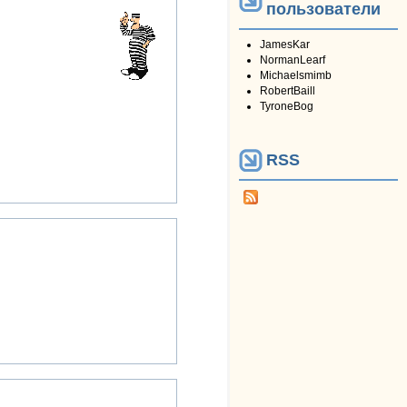
пользователи
JamesKar
NormanLearf
Michaelsmimb
RobertBaill
TyroneBog
RSS