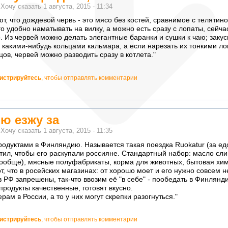
м
Хочу сказать
1 августа, 2015 - 11:34
, что дождевой червь - это мясо без костей, сравнимое с телятино
о удобно наматывать на вилку, а можно есть сразу с лопаты, сейчас
. Из червей можно делать элегантные баранки и сушки к чаю; заку
 какими-нибудь кольцами кальмара, а если нарезать их тонкими л
цов, червей можно разводить сразу в котлета."
гистрируйтесь
, чтобы отправлять комментарии
ю езжу за
м
Хочу сказать
1 августа, 2015 - 11:35
родуктами в Финляндию. Называется такая поездка Ruokatur (за ед
етил, чтобы его раскупали россияне. Стандартный набор: масло сли
вообще), мясные полуфабрикаты, корма для животных, бытовая хим
т, что в росейских магазинах: от хорошо моет и его нужно совсем 
 в РФ запрешены, так-что ввозим её "в себе" - пообедать в Финлянд
продукты качественные, готовят вкусно.
рам в России, а то у них могут скрепки разогнуться."
гистрируйтесь
, чтобы отправлять комментарии