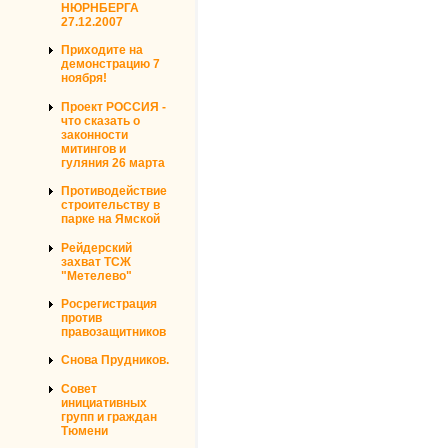
НЮРНБЕРГА
27.12.2007
Приходите на
демонстрацию 7
ноября!
Проект РОССИЯ -
что сказать о
законности
митингов и
гуляния 26 марта
Противодействие
строительству в
парке на Ямской
Рейдерский
захват ТСЖ
"Метелево"
Росрегистрация
против
правозащитников
Снова Прудников.
Совет
инициативных
групп и граждан
Тюмени