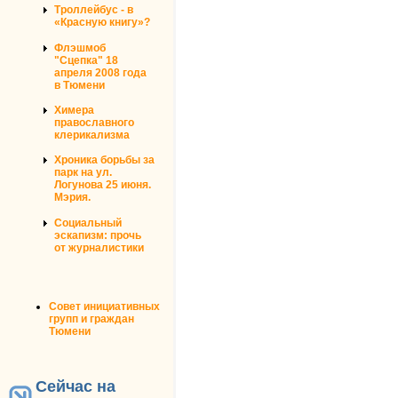
Троллейбус - в
«Красную книгу»?
Флэшмоб
"Сцепка" 18
апреля 2008 года
в Тюмени
Химера
православного
клерикализма
Хроника борьбы за
парк на ул.
Логунова 25 июня.
Мэрия.
Социальный
эскапизм: прочь
от журналистики
Совет инициативных
групп и граждан
Тюмени
Сейчас на