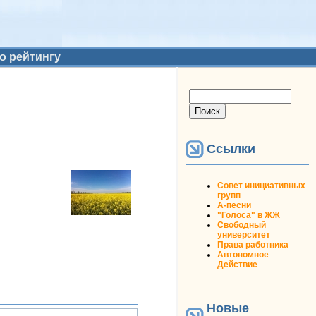
о рейтингу
Форма поиска
Поиск
Ссылки
Совет инициативных
групп
А-песни
"Голоса" в ЖЖ
Свободный
университет
Права работника
Автономное
Действие
Новые