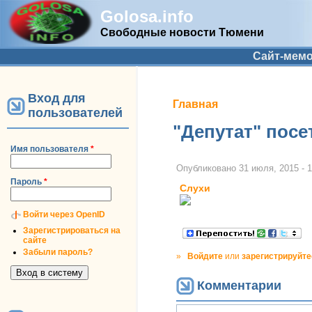
Golosa.info
Свободные новости Тюмени
Дополнительное меню
Сайт-мем
Вход для
Вы здесь
Главная
пользователей
"Депутат" посе
Имя пользователя
*
Опубликовано
31 июля, 2015 - 
Пароль
*
Слухи
Войти через OpenID
Зарегистрироваться на
сайте
Забыли пароль?
»
Войдите
или
зарегистрируйте
Комментарии