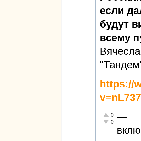
если да
будут 
всему п
Вячесла
"Тандем
https:/
v=nL737
—
Отлично!
0
Неадекватно!
0
вклю