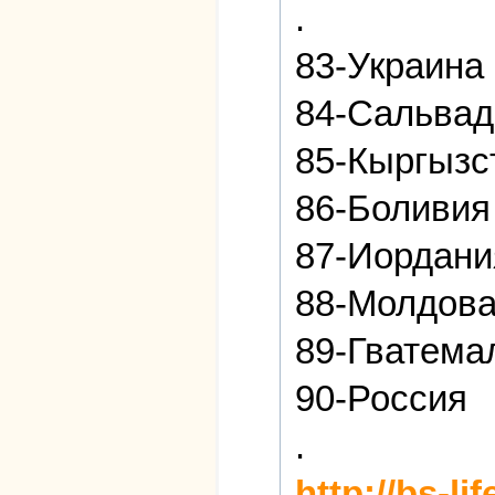
.
83-Украина
84-Сальвад
85-Кыргызс
86-Боливия
87-Иордани
88-Молдов
89-Гватема
90-Россия
.
http://bs-l