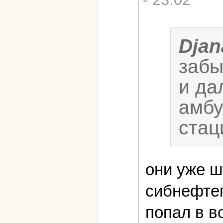
Djan
забы
и да
амбу
стац
они уже ш
сибнефтеп
попал в в