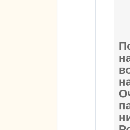
П
н
в
н
О
п
н
Р