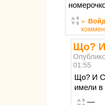
номерочко
Отлично!
0
»
Войд
Неадекватно!
0
коммен
Що? И
Опублико
01:55
Що? И С
имели в
—
Отлично!
0
Неадекватно!