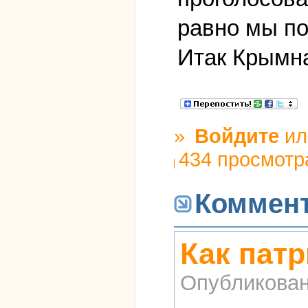
равно мы п
Итак Крымн
»
Войдите
и
434 просмотр
Коммен
Как патр
Опубликова