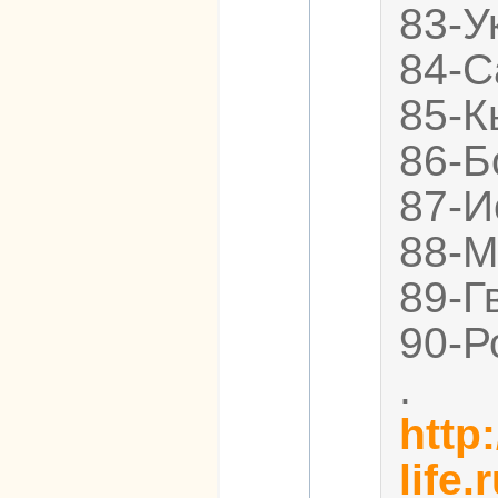
83-У
84-С
85-К
86-Б
87-И
88-М
89-Г
90-Р
.
http:
life