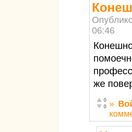
Конеш
Опублико
06:46
Конешно
помоечн
професс
же повер
Отлично!
0
»
Во
Неадекватно!
0
комм