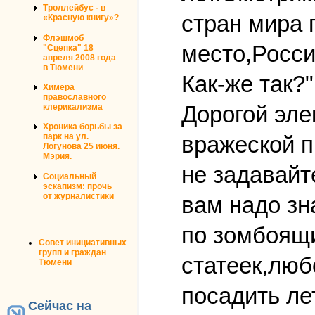
Троллейбус - в
стран мира 
«Красную книгу»?
Флэшмоб
место,Росси
"Сцепка" 18
апреля 2008 года
в Тюмени
Как-же так?"
Химера
православного
Дорогой эле
клерикализма
Хроника борьбы за
вражеской п
парк на ул.
Логунова 25 июня.
Мэрия.
не задавайт
Социальный
эскапизм: прочь
от журналистики
вам надо зн
по зомбоящи
Совет инициативных
групп и граждан
статеек,люб
Тюмени
посадить лет
Сейчас на