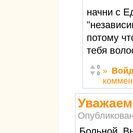
начни с Е
"независи
потому чт
тебя воло
Отлично!
0
»
Войд
Неадекватно!
0
коммен
Уважаем
Опубликова
Больной, В