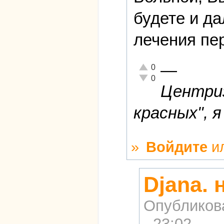
будете и д
лечения пе
—
Отлично!
0
Неадекватно!
0
Центриз
красных", я
»
Войдите
и
Djana.
Опубликов
- 23:02