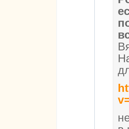
е
п
в
В
Н
д
h
v
н