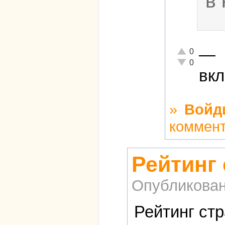
в 
—
Отлично!
0
Неадекватно!
0
вкл
»
Войд
коммен
Рейтинг
Опубликова
Рейтинг стр