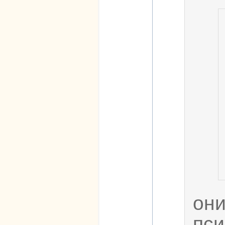
он
пси