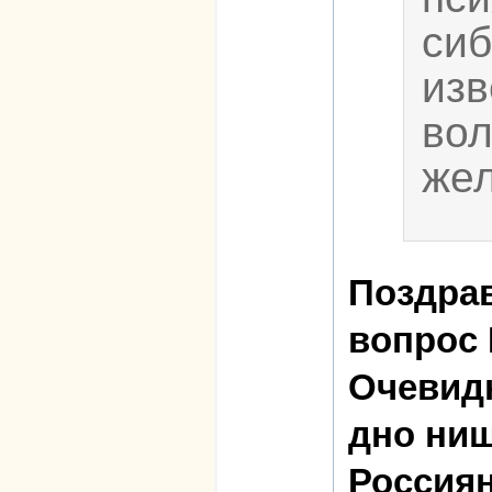
сиб
изв
вол
жел
Поздра
вопрос 
Очевидн
дно ни
Россиян