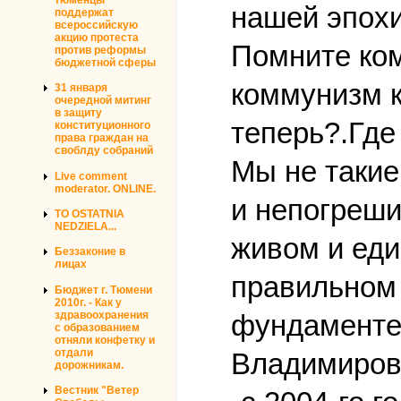
нашей эпохи
поддержат
всероссийскую
акцию протеста
Помните ко
против реформы
бюджетной сферы
коммунизм к
31 января
очередной митинг
в защиту
теперь?.Где
конституционного
права граждан на
своблду собраний
Мы не такие
Live comment
moderator. ONLINE.
и непогреши
TO OSTATNIA
NEDZIELA...
живом и ед
Беззаконие в
лицах
правильном 
Бюджет г. Тюмени
2010г. - Как у
здравоохранения
фундаменте
с образованием
отняли конфетку и
отдали
Владимиров
дорожникам.
Вестник "Ветер