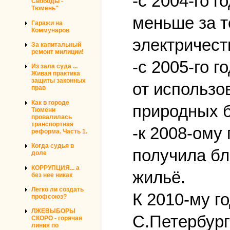
-с 2004-го 
Свободы -
Тюмень"
меньше за т
Гаражи на
Коммунаров
электричест
За капитальный
ремонт милиции!
-с 2005-го 
Из зала суда ...
Живая практика
защиты законных
от использо
прав
Как в городе
природных б
Тюмени
провалилась
транспортная
-к 2008-ому
реформа. Часть 1.
Когда судья в
получила бл
доле
КОРРУПЦИЯ... а
жильё.
без нее никак
Легко ли создать
К 2010-му г
профсоюз?
ЛЖЕВЫБОРЫ
С.Петербург
СКОРО - горячая
линия по