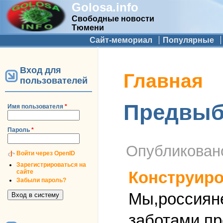
Golosa.info
Свободные новости
Тюмени
Дополнительное меню
Сайт-мемориал
Популярные
Вход для
Вы здесь
Главная
пользователей
Предвыбо
Имя пользователя
*
Пароль
*
Опубликова
Войти через OpenID
Зарегистрироваться на
сайте
Конструиро
Забыли пароль?
Мы,россиян
заботами пр