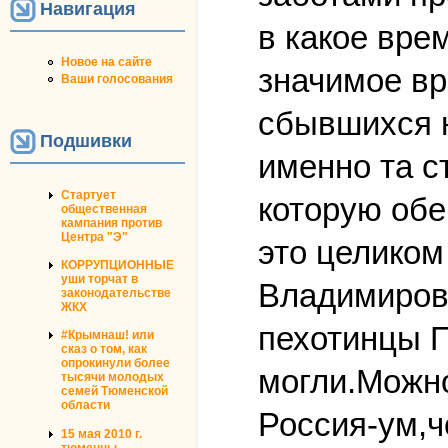
Навигация
в какое вре
Новое на сайте
значимое вр
Ваши голосования
сбывшихся н
Подшивки
именно та с
Стартует
которую об
общественная
кампания против
Центра "Э"
это целиком
КОРРУПЦИОННЫЕ
уши торчат в
Владимиров
законодательстве
ЖКХ
пехотинцы П
#Крымнаш! или
сказ о том, как
опрокинули более
могли.Можно
тысячи молодых
семей Тюменской
области
Россия-ум,ч
15 мая 2010 г.
тюменцы