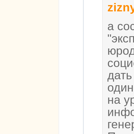
zizny
а со
"экс
юрод
соци
дать
один
на у
инфо
гене