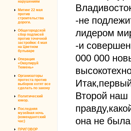
нарушениям
Владивосток
Митинг 22 мая
против
-не подлежи
строительства
дороги.
лидером мир
Общегородской
сбор подписей
против точечной
-и совершен
застройки: 4 мая
на Цветном
бульваре
000 000 нов
Операция
«Оккупируй
высокотехно
Тюмень»
Организаторы
Итак,первый
протеста против
выборов хотят все
сделать по закону
Второй наш 
Политический
юмор.
правду,како
Последняя
музейная ночь
(комендантский
она не была
час)
ПРИГОВОР