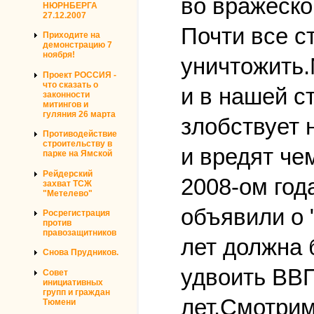
во вражеско
НЮРНБЕРГА
27.12.2007
Почти все с
Приходите на
демонстрацию 7
ноября!
уничтожить.
Проект РОССИЯ -
что сказать о
и в нашей с
законности
митингов и
гуляния 26 марта
злобствует 
Противодействие
строительству в
и вредят че
парке на Ямской
Рейдерский
2008-ом год
захват ТСЖ
"Метелево"
объявили о 
Росрегистрация
против
правозащитников
лет должна
Снова Прудников.
удвоить ВВП
Совет
инициативных
групп и граждан
лет.Смотрим
Тюмени