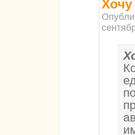
Хочу
Опубли
сентябр
Х
К
е
п
п
а
им