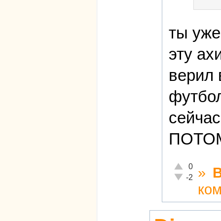
ты уже
эту ах
верил 
футбол
сейчас
ПОТОМ
Отлично!
0
»
Неадекватно!
-2
ко