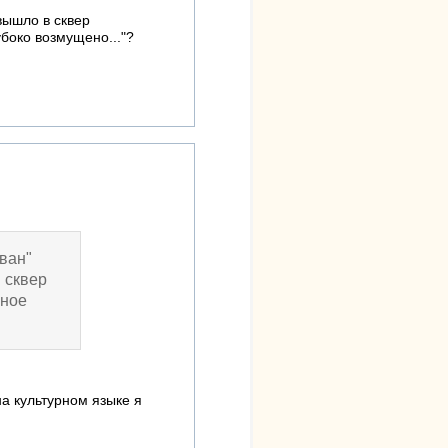
 вышло в сквер
убоко возмущено..."?
аван"
в сквер
вное
а культурном языке я