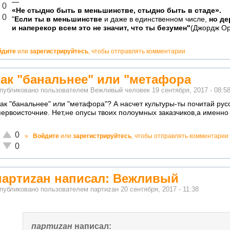
—
лично!
0
«Не стыдно быть в меньшинстве, стыдно быть в стаде».
адекватно!
0
"
Если ты в меньшинстве
и даже в единственном числе,
но де
и наперекор всем это не значит, что ты безумен"
(Джордж Ор
йдите
или
зарегистрируйтесь
, чтобы отправлять комментарии
так "банальнее" или "метафора
публиковано пользователем
Вежливый человек
19 сентября, 2017 - 08:5
так "банальнее" или "метафора"? А насчет культуры-ты почитай рус
первоисточние. Нет,не опусы твоих полоумных заказчиков,а именно
Отлично!
0
»
Войдите
или
зарегистрируйтесь
, чтобы отправлять комментарии
Неадекватно!
0
партиzан написал: Вежливый
публиковано пользователем
партиzан
20 сентября, 2017 - 11:38
партиzан
написал: