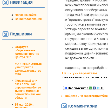
Навигация
Новое на сайте
Ваши голосования
Подшивки
Стартует
общественная
кампания против
Центра "Э"
КОРРУПЦИОННЫЕ
уши торчат в
законодательстве
Наши университеты
ЖКХ
Лев внезапно согласился на
#Крымнаш! или
сказ о том, как
опрокинули более
тысячи молодых
семей Тюменской
»
Войдите
или
зарегистрируйте
области
15 мая 2010 г.
Комментарии
тюменцы