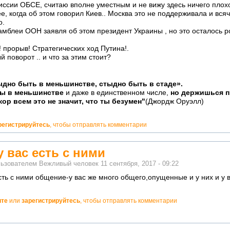
иссии ОБСЕ, считаю вполне уместным и не вижу здесь ничего плохо
ее, когда об этом говорил Киев.. Москва это не поддерживала и вс
о.
амблеи ООН заявля об этом президент Украины , но это осталось 
г! прорыв! Стратегических ход Путина!.
 поворот .. и что за этим стоит?
ыдно быть в меньшинстве, стыдно быть в стаде».
ты в меньшинстве
и даже в единственном числе,
но держишься п
кор всем это не значит, что ты безумен"
(Джордж Оруэлл)
регистрируйтесь
, чтобы отправлять комментарии
у вас есть с ними
льзователем
Вежливый человек
11 сентября, 2017 - 09:22
сть с ними общение-у вас же много общего,опущенные и у них и у в
ите
или
зарегистрируйтесь
, чтобы отправлять комментарии