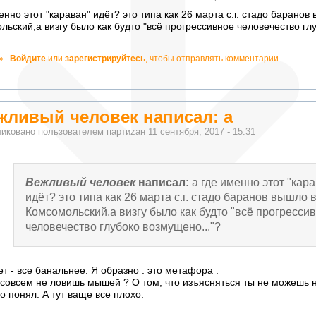
енно этот "караван" идёт? это типа как 26 марта с.г. стадо баранов
льский,а визгу было как будто "всё прогрессивное человечество гл
о!
»
Войдите
или
зарегистрируйтесь
, чтобы отправлять комментарии
ватно!
жливый человек написал: а
иковано пользователем
партиzан
11 сентября, 2017 - 15:31
Вежливый человек
написал:
а где именно этот "кар
идёт? это типа как 26 марта с.г. стадо баранов вышло 
Комсомольский,а визгу было как будто "всё прогресси
человечество глубоко возмущено..."?
ет - все банальнее. Я образно . это метафора .
 совсем не ловишь мышей ? О том, что изъясняться ты не можешь н
о понял. А тут ваще все плохо.