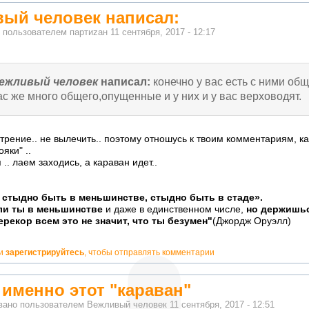
ый человек написал:
о пользователем
партиzан
11 сентября, 2017 - 12:17
ежливый человек
написал:
конечно у вас есть с ними об
ас же много общего,опущенные и у них и у вас верховодят.
стрение.. не вылечить.. поэтому отношусь к твоим комментариям, 
ояки" ..
.. лаем заходись, а караван идет..
 стыдно быть в меньшинстве, стыдно быть в стаде».
но!
ли ты в меньшинстве
и даже в единственном числе,
но держишьс
ерекор всем это не значит, что ты безумен"
(Джордж Оруэлл)
и
зарегистрируйтесь
, чтобы отправлять комментарии
е именно этот "караван"
вано пользователем
Вежливый человек
11 сентября, 2017 - 12:51