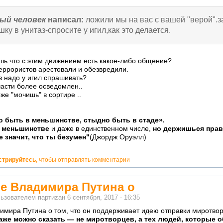
ый человек
написал:
ложили мы на вас с вашей "верой".
ку в унитаз-спросите у игил,как это делается.
шь что с этим движением есть какое-либо общение?
террористов арестовали и обезвредили.
з надо у игил спрашивать?
части более осведомлен..
же "мочишь" в сортире ..
о быть в меньшинстве, стыдно быть в стаде».
в меньшинстве
и даже в единственном числе,
но держишься прав
е значит, что ты безумен"
(Джордж Оруэлл)
стрируйтесь
, чтобы отправлять комментарии
е Владимира Путина о
льзователем
партиzан
6 сентября, 2017 - 16:35
имира Путина о том, что он поддерживает идею отправки миротвор
аже можно сказать — не миротворцев, а тех людей, которые 