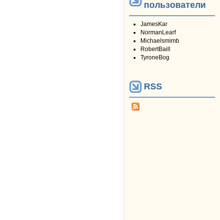
пользователи
JamesKar
NormanLearf
Michaelsmimb
RobertBaill
TyroneBog
RSS