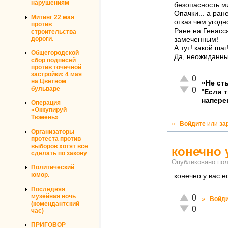
нарушениям
безопасность м
Опачки... а ран
Митинг 22 мая
отказ чем угодн
против
Ране на Генасс
строительства
дороги.
замеченным!
А тут! какой ша
Общегородской
Да, неожиданный
сбор подписей
против точечной
застройки: 4 мая
—
Отлично!
0
на Цветном
«Не ст
Неадекватно!
бульваре
0
"
Если 
напере
Операция
«Оккупируй
Тюмень»
»
Войдите
или
за
Организаторы
протеста против
выборов хотят все
конечно 
сделать по закону
Опубликовано по
Политический
юмор.
конечно у вас е
Последняя
Отлично!
музейная ночь
0
»
Войд
(комендантский
Неадекватно!
0
час)
ПРИГОВОР