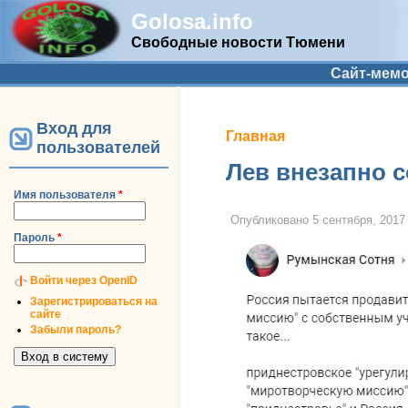
Golosa.info
Свободные новости Тюмени
Дополнительное меню
Сайт-мем
Вход для
Вы здесь
Главная
пользователей
Лев внезапно с
Имя пользователя
*
Опубликовано
5 сентября, 2017 
Пароль
*
Войти через OpenID
Зарегистрироваться на
сайте
Забыли пароль?