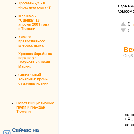
Троллейбус - в
а где им
«Красную книгу»?
Комсомо
Флэшмоб
"Сцепка" 18
Отличн
0
апреля 2008 года
в Тюмени
Неадек
0
Химера
православного
клерикализма
Ве
Хроника борьбы за
Опубл
парк на ул.
Логунова 25 июня.
Мэрия.
Социальный
эскапизм: прочь
от журналистики
Совет инициативных
групп и граждан
Тюмени
да н
ЧЁ -
давн
Сейчас на