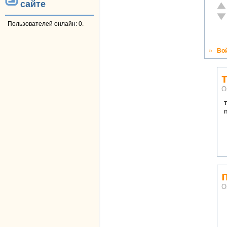
сайте
От
Не
Пользователей онлайн: 0.
»
Во
О
О