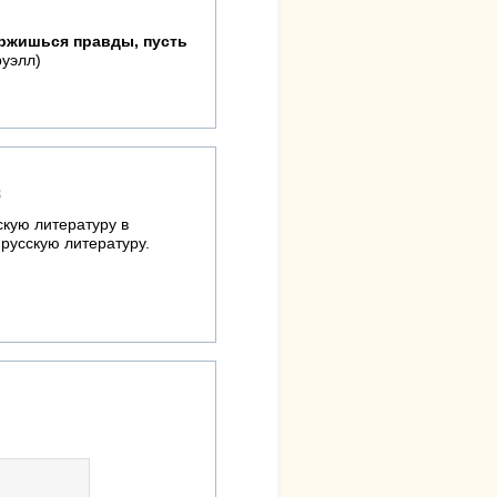
ржишься правды, пусть
уэлл)
8
скую литературу в
 русскую литературу.