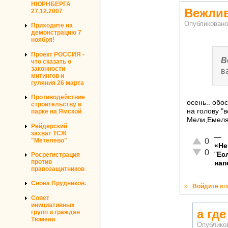
НЮРНБЕРГА
Вежлив
27.12.2007
Опубликован
Приходите на
демонстрацию 7
ноября!
Проект РОССИЯ -
В
что сказать о
законности
в
митингов и
гуляния 26 марта
Противодействие
осень.. обо
строительству в
на голову "в
парке на Ямской
Мели,Емеля 
Рейдерский
захват ТСЖ
—
Отлично!
"Метелево"
0
«Не
Неадекват
0
"
Ес
Росрегистрация
против
нап
правозащитников
Снова Прудников.
»
Войдите
ил
Совет
инициативных
а гд
групп и граждан
Тюмени
Опублико