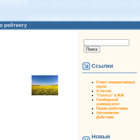
о рейтингу
Форма поиска
Поиск
Ссылки
Совет инициативных
групп
А-песни
"Голоса" в ЖЖ
Свободный
университет
Права работника
Автономное
Действие
Новые