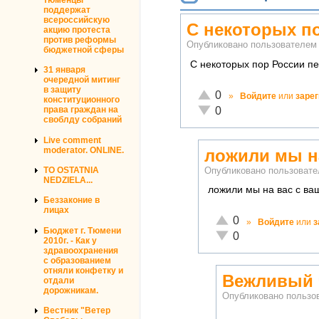
поддержат
всероссийскую
С некоторых п
акцию протеста
против реформы
Опубликовано пользователе
бюджетной сферы
С некоторых пор России пе
31 января
очередной митинг
в защиту
Отлично!
0
»
Войдите
или
заре
конституционного
Неадекватно!
0
права граждан на
своблду собраний
Live comment
moderator. ONLINE.
ложили мы н
TO OSTATNIA
Опубликовано пользоват
NEDZIELA...
ложили мы на вас с ваш
Беззаконие в
лицах
Отлично!
0
»
Войдите
или
з
Бюджет г. Тюмени
Неадекватно!
0
2010г. - Как у
здравоохранения
с образованием
отняли конфетку и
Вежливый 
отдали
дорожникам.
Опубликовано польз
Вестник "Ветер