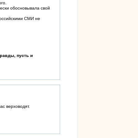
го.
ячески обосновывала свой
российскими СМИ не
равды, пусть и
ас верховодят.