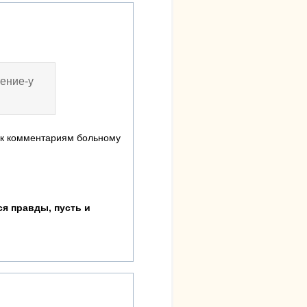
щение-у
как комментариям больному
я правды, пусть и