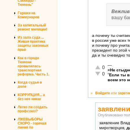
Свободы -
Тюмень"
Вежлив
Гаражи на
вашу баш
Коммунаров
За капитальный
ремонт милиции!
а почему ты считае
Из зала суда ...
в россии уже всех 
Живая практика
и почему про унита
защиты законных
прав
президент по этой 
да и ты очевидно то
Как в городе
Тюмени
—
провалилась
Отлично!
0
«Не стыдн
транспортная
Неадекватно!
0
реформа. Часть 1.
"
Если ты 
всем это н
Когда судья в
доле
»
Войдите
или
зареги
КОРРУПЦИЯ... а
без нее никак
заявлени
Легко ли создать
профсоюз?
Опубликовано по
ЛЖЕВЫБОРЫ
заявление Влад
СКОРО - горячая
линия по
миротворцев,
д