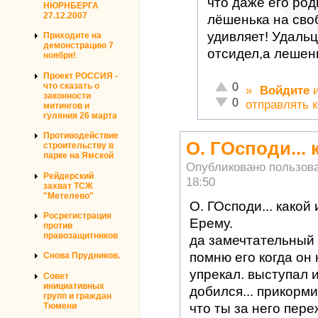
что даже его род
НЮРНБЕРГА
27.12.2007
лёшенька на своб
удивляет! Удаль
Приходите на
демонстрацию 7
отсидел,а лешень
ноября!
Проект РОССИЯ -
Отлично!
0
что сказать о
»
Войдите
законности
Неадекватно!
0
отправлять 
митингов и
гуляния 26 марта
Противодействие
О. ГОсподи... 
строительству в
парке на Ямской
Опубликовано пользов
Рейдерский
18:50
захват ТСЖ
"Метелево"
О. ГОсподи... какой 
Росрегистрация
Ерему.
против
правозащитников
да замечтательный 
помню его когда он
Снова Прудников.
упрекал. выступал 
Совет
инициативных
добился... прикорми
групп и граждан
что ты за него пе
Тюмени