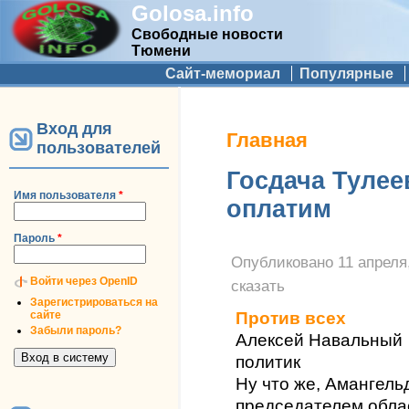
Golosa.info
Свободные новости
Тюмени
Дополнительное меню
Сайт-мемориал
Популярные
Вход для
Вы здесь
Главная
пользователей
Госдача Тулее
Имя пользователя
*
оплатим
Пароль
*
Опубликовано
11 апреля,
Войти через OpenID
сказать
Зарегистрироваться на
сайте
Против всех
Забыли пароль?
Алексей Навальный
политик
Ну что же, Амангель
председателем обла