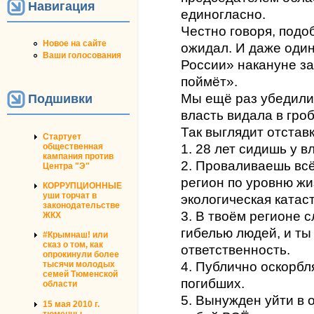
Навигация
единогласно.
Честно говоря, подо
Новое на сайте
ожидал. И даже оди
Ваши голосования
России» накануне за
поймёт».
Мы ещё раз убедилис
Подшивки
власть видала в гроб
Так выглядит отставк
Стартует
общественная
1. 28 лет сидишь у в
кампания против
2. Проваливаешь всё
Центра "Э"
регион по уровню жи
КОРРУПЦИОННЫЕ
уши торчат в
экологическая катас
законодательстве
3. В твоём регионе 
ЖКХ
гибелью людей, и ты
#Крымнаш! или
сказ о том, как
ответственность.
опрокинули более
4. Публично оскорб
тысячи молодых
семей Тюменской
погибших.
области
5. Вынужден уйти в 
15 мая 2010 г.
тюменцы