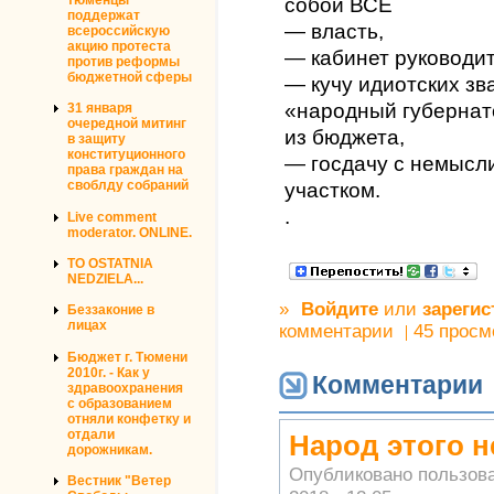
собой ВСЁ
поддержат
— власть,
всероссийскую
акцию протеста
— кабинет руководит
против реформы
бюджетной сферы
— кучу идиотских зв
«народный губернато
31 января
очередной митинг
из бюджета,
в защиту
конституционного
— госдачу с немысл
права граждан на
своблду собраний
участком.
.
Live comment
moderator. ONLINE.
TO OSTATNIA
NEDZIELA...
»
Войдите
или
зарегис
Беззаконие в
лицах
комментарии
45 просм
Бюджет г. Тюмени
2010г. - Как у
Комментарии
здравоохранения
с образованием
отняли конфетку и
отдали
Народ этого н
дорожникам.
Опубликовано пользов
Вестник "Ветер