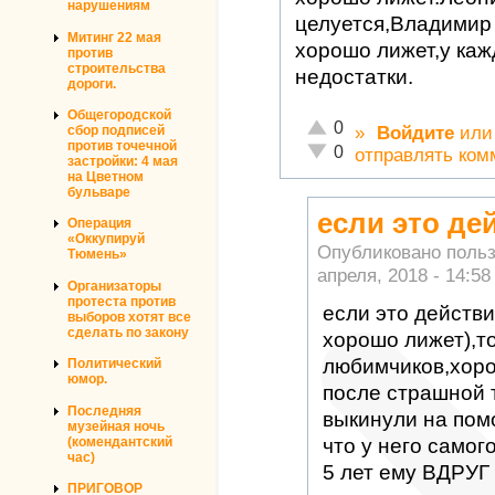
нарушениям
целуется,Владимир
Митинг 22 мая
хорошо лижет,у каж
против
строительства
недостатки.
дороги.
Общегородской
Отлично!
0
»
Войдите
ил
сбор подписей
против точечной
Неадекватно!
0
отправлять ком
застройки: 4 мая
на Цветном
бульваре
если это де
Операция
«Оккупируй
Опубликовано поль
Тюмень»
апреля, 2018 - 14:58
Организаторы
протеста против
если это действи
выборов хотят все
сделать по закону
хорошо лижет),то
любимчиков,хоро
Политический
юмор.
после страшной т
Последняя
выкинули на помо
музейная ночь
(комендантский
что у него самог
час)
5 лет ему ВДРУГ
ПРИГОВОР