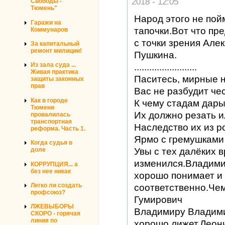
2018 - 12:05
Свободы -
Тюмень"
Народ этого не пой
Гаражи на
тапочки.Вот что пр
Коммунаров
с точки зрения Але
За капитальный
ремонт милиции!
Пушкина.
Из зала суда ...
.........................
Живая практика
Паситесь, мирные 
защиты законных
прав
Вас не разбудит чес
Как в городе
К чему стадам дар
Тюмени
Их должно резать и
провалилась
транспортная
Наследство их из р
реформа. Часть 1.
Ярмо с гремушками 
Когда судья в
Увы с тех далёких 
доле
изменился.Владими
КОРРУПЦИЯ... а
без нее никак
хорошо понимает и 
Легко ли создать
соответственно.Че
профсоюз?
Гумирович
ЛЖЕВЫБОРЫ
Владимиру Владими
СКОРО - горячая
линия по
хорошо лижет.Леон