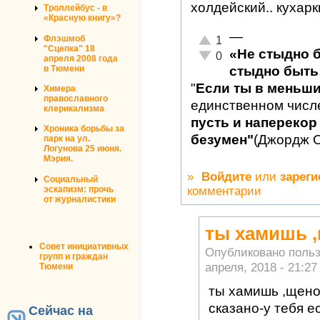
холдейский.. кухар
Троллейбус - в
«Красную книгу»?
—
Отлично!
Флэшмоб
1
"Сцепка" 18
«Не стыдно 
Неадекватно!
0
апреля 2008 года
в Тюмени
стыдно быть 
"
Если ты в меньш
Химера
православного
единственном числ
клерикализма
пусть и наперекор 
Хроника борьбы за
безумен"
(Джордж 
парк на ул.
Логунова 25 июня.
Мэрия.
»
Войдите
или
зареги
Социальный
комментарии
эскапизм: прочь
от журналистики
ты хамишь ,
Совет инициативных
Опубликовано поль
групп и граждан
апреля, 2018 - 21:27
Тюмени
ты хамишь ,щено
сказано-у тебя е
Сейчас на