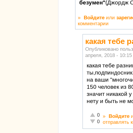
безумен"
(Джордж 
»
Войдите
или
зареги
комментарии
какая тебе 
Опубликовано поль
апреля, 2018 - 10:15
какая тебе разни
ты,подпиндосник
на ваши "многоч
150 человек из 8
значит никакой 
нету и быть не м
Отлично!
0
»
Войдите
Неадекватно!
0
отправлять 