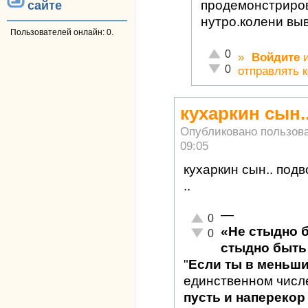
продемонстриров
сайте
нутро.колени выв
Пользователей онлайн: 0.
Отлично!
0
»
Войдите
Неадекватно!
0
отправлять 
кухаркин сын.
Опубликовано пользов
09:05
кухаркин сын.. подв
..
—
Отлично!
0
«Не стыдно 
Неадекватно!
0
стыдно быть 
"
Если ты в меньш
единственном числ
пусть и наперекор 