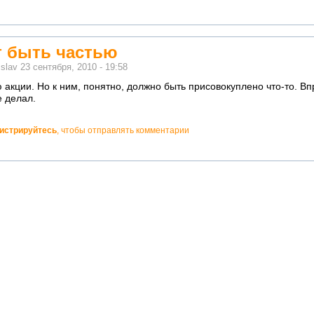
т быть частью
м
slav
23 сентября, 2010 - 19:58
 акции. Но к ним, понятно, должно быть присовокуплено что-то. Вп
е делал.
гистрируйтесь
, чтобы отправлять комментарии