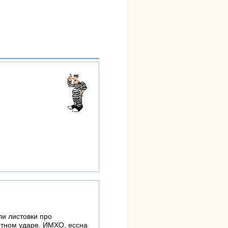
ли листовки про
етном ударе. ИМХО, ессна