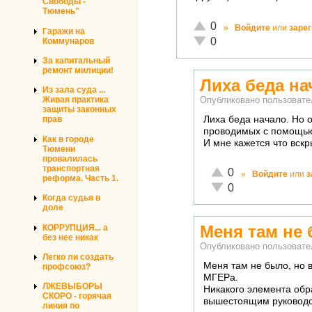
Свободы -
Тюмень"
Отлично!
0
»
Войдите
или
заре
Гаражи на
Неадекватно!
0
Коммунаров
За капитальный
ремонт милиции!
Лиха беда на
Из зала суда ...
Живая практика
Опубликовано пользоват
защиты законных
Лиха беда начало. Но 
прав
проводимых с помощью
Как в городе
И мне кажется что вск
Тюмени
провалилась
транспортная
Отлично!
0
»
Войдите
или
з
реформа. Часть 1.
Неадекватно!
0
Когда судья в
доле
Меня там не 
КОРРУПЦИЯ... а
без нее никак
Опубликовано пользоват
Легко ли создать
Меня там не было, но в
профсоюз?
МГЕРа.
ЛЖЕВЫБОРЫ
Никакого элемента обр
СКОРО - горячая
вышестоящим руководс
линия по