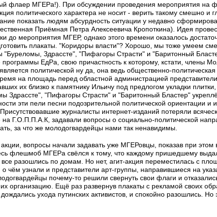
ьный флаер МГЕРа!). При обсуждении проведения мероприятия на
кция политического характера не носит - верить такому смешно и г
лание показать людям абсурдность ситуации у недавно сформиров
щественная Приёмная Петра Алексеевича Кропоткина). Идея провес
тки до мероприятия МГЕР, однако этого времени оказалось достаточ
готовить плакаты. "Коридоры власти"? Хорошо, мы тоже умеем смея
 "Буреломы, Здрассте", "Пифагоры Страсти" и "Баритонный Бласте
программы ЕдРа, свою причастность к которому, кстати, члены М
я является политической ну да, она ведь общественно-политическая :
 время на площадь перед областной администрацией представител
кавших их близко к памятнику Ильичу под предлогом укладки плитк
ы Здрассте", "Пифагоры Страсти" и "Баритонный Бластер" укрепл
ности эти пели песни подозрительной политической ориентации и
Присутствовавшие журналисты интернет-изданий потеряли всяческ
на Г.О.П.П.А.К, задавали вопросы о социально-политической нап
нать, за что же молодогвардейцы нами так ненавидимы.
 акции, вопросы начали задавать уже МГЕРовцы, показав при этом 
есь флешмоб МГЕРа свёлся к тому, что каждому пришедшему выда
, все разошлись по домам. Но нет, агит-акция переместилась с пло
 о чём узнали и представители арт-группы, направившиеся на указ
лодогвардейцы почему-то решили свернуть свои флаги и отказалис
 их организацию. Ещё раз развернув плакаты с рекламой своих об
 дождались ухода путинских активистов, и спокойно разошлись. Но э