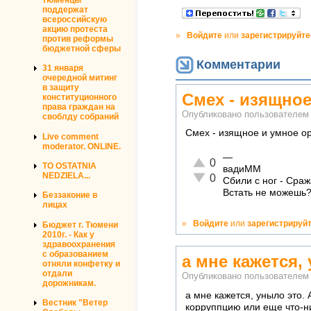
поддержат
всероссийскую
акцию протеста
»
Войдите
или
зарегистрируйте
против реформы
бюджетной сферы
Комментарии
31 января
очередной митинг
в защиту
Смех - изящное
конституционного
права граждан на
Опубликовано пользователе
своблду собраний
Смех - изящное и умное о
Live comment
moderator. ONLINE.
—
Отлично!
0
TO OSTATNIA
вадиММ
Неадекватно!
NEDZIELA...
0
Сбили с ног - Сраж
Встать не можешь?
Беззаконие в
лицах
»
Войдите
или
зарегистрируй
Бюджет г. Тюмени
2010г. - Как у
здравоохранения
с образованием
а мне кажется,
отняли конфетку и
отдали
Опубликовано пользователе
дорожникам.
а мне кажется, уныло это.
Вестник "Ветер
корруппцию или еще что-ни