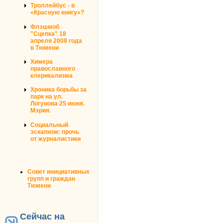
Троллейбус - в
«Красную книгу»?
Флэшмоб
"Сцепка" 18
апреля 2008 года
в Тюмени
Химера
православного
клерикализма
Хроника борьбы за
парк на ул.
Логунова 25 июня.
Мэрия.
Социальный
эскапизм: прочь
от журналистики
Совет инициативных
групп и граждан
Тюмени
Сейчас на