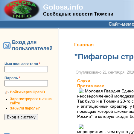
Golosa.info
Свободные новости Тюмени
Дополнительное меню
Сайт-мем
Вход для
Вы здесь
Главная
пользователей
"Пифагоры стр
Имя пользователя
*
Опубликовано
21 сентября, 2010
Пароль
*
Слухи
Против всех
Молодая Гвардия Единой
Войти через OpenID
неосведомлённой молодежи.
Зарегистрироваться на
Так было и в Тюмени 20-го 
сайте
и агитационный характер, у
Забыли пароль?
помощью которой школьников
России", в которую входит б
мероприятия - чем нужно ду