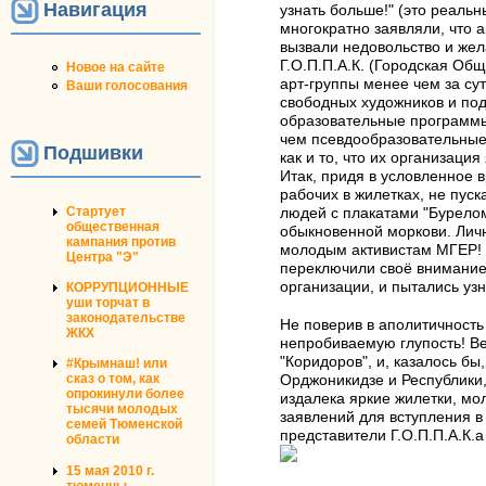
Навигация
узнать больше!" (это реал
многократно заявляли, что а
вызвали недовольство и же
Г.О.П.П.А.К. (Городская Об
Новое на сайте
арт-группы менее чем за су
Ваши голосования
свободных художников и под
образовательные программы
чем псевдообразовательные 
Подшивки
как и то, что их организаци
Итак, придя в условленное
рабочих в жилетках, не пус
Стартует
людей с плакатами "Бурелом
общественная
обыкновенной моркови. Лич
кампания против
молодым активистам МГЕР! 
Центра "Э"
переключили своё внимание 
организации, и пытались уз
КОРРУПЦИОННЫЕ
уши торчат в
законодательстве
Не поверив в аполитичность
ЖКХ
непробиваемую глупость! В
"Коридоров", и, казалось бы
#Крымнаш! или
сказ о том, как
Орджоникидзе и Республики,
опрокинули более
издалека яркие жилетки, мо
тысячи молодых
заявлений для вступления в
семей Тюменской
представители Г.О.П.П.А.К.а
области
15 мая 2010 г.
тюменцы