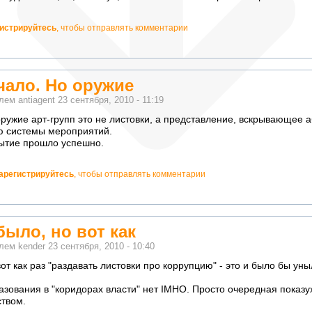
гистрируйтесь
, чтобы отправлять комментарии
чало. Но оружие
елем
antiagent
23 сентября, 2010 - 11:19
оружие арт-групп это не листовки, а представление, вскрывающее 
 системы мероприятий.
рытие прошло успешно.
арегистрируйтесь
, чтобы отправлять комментарии
было, но вот как
елем
kender
23 сентября, 2010 - 10:40
от как раз "раздавать листовки про коррупцию" - это и было бы уны
азования в "коридорах власти" нет IMHO. Просто очередная показу
твом.