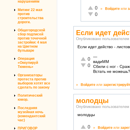
нарушениям
Отлично!
0
»
Войдите
или
з
Митинг 22 мая
Неадекватно!
против
0
строительства
дороги.
Общегородской
Если идет дейс
сбор подписей
против точечной
Опубликовано пользователе
застройки: 4 мая
на Цветном
Если идет действо - листов
бульваре
—
Отлично!
0
Операция
вадиММ
«Оккупируй
Неадекватно!
0
Сбили с ног - Сраж
Тюмень»
Встать не можешь?
Организаторы
протеста против
выборов хотят все
»
Войдите
или
зарегистрируй
сделать по закону
Политический
молодцы
юмор.
Опубликовано пользователе
Последняя
музейная ночь
молодцы
(комендантский
час)
Отлично!
0
»
Войдите
или
заре
ПРИГОВОР