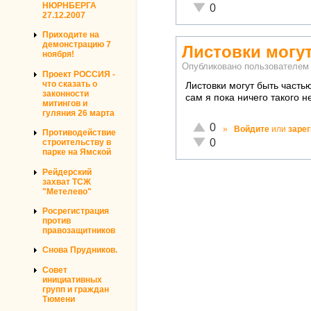
НЮРНБЕРГА
Неадекватно!
0
27.12.2007
Приходите на
демонстрацию 7
Листовки могу
ноября!
Опубликовано пользователе
Проект РОССИЯ -
что сказать о
Листовки могут быть частью
законности
сам я пока ничего такого н
митингов и
гуляния 26 марта
Отлично!
0
»
Войдите
или
заре
Противодействие
Неадекватно!
0
строительству в
парке на Ямской
Рейдерский
захват ТСЖ
"Метелево"
Росрегистрация
против
правозащитников
Снова Прудников.
Совет
инициативных
групп и граждан
Тюмени