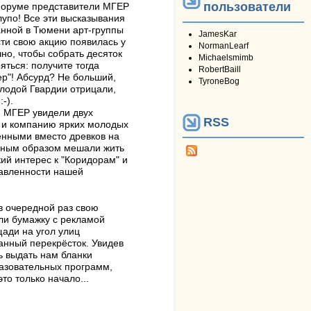
пользователи
 форуме представители МГЕР
лупо! Все эти высказывания
анной в Тюмени арт-группы
JamesKar
ти свою акцию появилась у
NormanLearf
но, чтобы собрать десяток
Michaelsmimb
ться: получите тогда
RobertBaill
р"! Абсурд? Не больший,
TyroneBog
олодой Гвардии отрицали,
-).
и МГЕР увидели двух
RSS
и, и компанию ярких молодых
ёнными вместо древков на
 иным образом мешали жить
ий интерес к "Коридорам" и
равленности нашей
в очередной раз свою
ли бумажку с рекламой
щади на угол улиц
анный перекрёсток. Увидев
ь выдать нам бланки
разовательных программ,
то только начало...