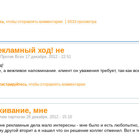
сь
, чтобы отправлять комментарии
6533 просмотра
кламный ход! не
м
Против Всех
17 декабря, 2012 - 22:51
д!
, а вежливое напоминание. клиент он уважения требует, так-как все
гистрируйтесь
, чтобы отправлять комментарии
хивание, мне
елем
партиzан
26 декабря, 2012 - 15:10
не рекламные дела мало интересны - мне было и есть любопытно, т
му другой вторит а я нашел что он решение коллег отменил. Вот и т