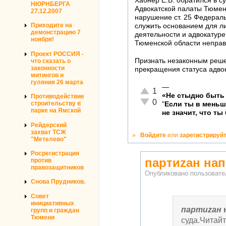
Хабнер Е.В. обратился в с
НЮРНБЕРГА
Адвокатской палаты Тюмен
27.12.2007
нарушение ст. 25 Федерал
Приходите на
служить основанием для ли
демонстрацию 7
деятельности и адвокатуре
ноября!
Тюменской области неправ
Проект РОССИЯ -
Признать незаконным реше
что сказать о
законности
прекращения статуса адвок
митингов и
гуляния 26 марта
—
Отлично!
1
«Не стыдно быть 
Противодействие
Неадекватно!
0
строительству в
"
Если ты в мень
парке на Ямской
не значит, что ты
Рейдерский
захват ТСЖ
»
Войдите
или
зарегистрируй
"Метелево"
Росрегистрация
партиzан нап
против
правозащитников
Опубликовано пользоват
Снова Прудников.
Совет
инициативных
партиzан
групп и граждан
Тюмени
суда.Читайт