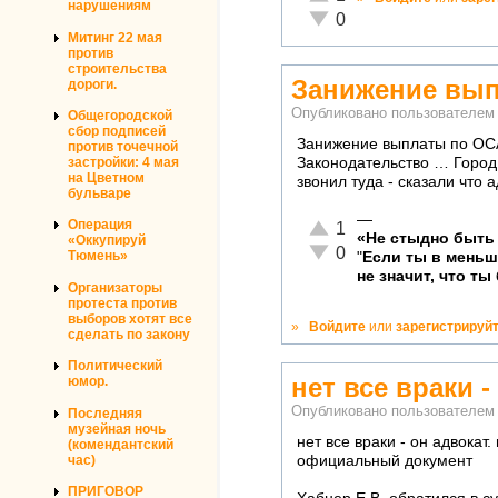
нарушениям
Неадекватно!
0
Митинг 22 мая
против
строительства
Занижение вы
дороги.
Опубликовано пользователе
Общегородской
сбор подписей
Занижение выплаты по ОСА
против точечной
Законодательство … Город 
застройки: 4 мая
на Цветном
звонил туда - сказали что 
бульваре
—
Отлично!
Операция
1
«Не стыдно быть 
«Оккупируй
Неадекватно!
0
Тюмень»
"
Если ты в мень
не значит, что ты
Организаторы
протеста против
выборов хотят все
»
Войдите
или
зарегистрируй
сделать по закону
Политический
нет все враки -
юмор.
Опубликовано пользователе
Последняя
музейная ночь
нет все враки - он адвокат
(комендантский
час)
официальный документ
ПРИГОВОР