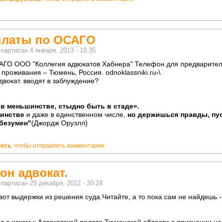
платы по ОСАГО
м
партиzан
4 января, 2013 - 18:35
ГО ООО "Коллегия адвокатов Хабнера" Телефон для предваритель
проживания – Тюмень, Россия. odnoklassniki.ru›\
адвокат. вводят в заблуждение?
в меньшинстве, стыдно быть в стаде».
шинстве
и даже в единственном числе,
но держишься правды, пус
 безумен"
(Джордж Оруэлл)
тесь
, чтобы отправлять комментарии
 он адвокат.
м
партиzан
25 декабря, 2012 - 20:24
. вот выдержки из решения суда.Читайте, а то пока сам не найдешь 