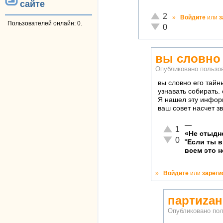
сайте
Отлично!
2
»
Войдите
или
з
Пользователей онлайн: 0.
Неадекватно!
0
вы словно 
Опубликовано польз
вы словно его тайн
узнавать собирать. 
Я нашел эту инфор
ваш совет насчет зв
—
Отлично!
1
«Не стыдн
Неадекватно!
0
"
Если ты 
всем это н
»
Войдите
или
зареги
партиzан
Опубликовано по