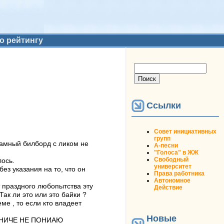
о рейтингу
Форма поиска
Поиск
Ссылки
Совет инициативных
групп
ламный билборд с ликом не
А-песни
"Голоса" в ЖЖ
Свободный
лось.
университет
ез указания на то, что он
Права работника
Автономное
т праздного любопытства эту
Действие
ак ли это или это байки ?
ме , то если кто владеет
Новые
тся НИЧЕ НЕ ПОНИАЮ