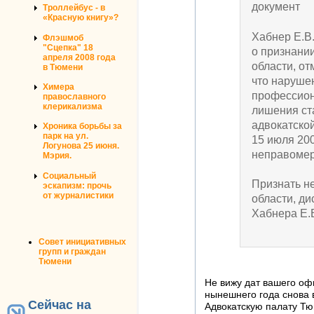
документ
Троллейбус - в
«Красную книгу»?
Хабнер Е.В.
Флэшмоб
"Сцепка" 18
о признани
апреля 2008 года
области, о
в Тюмени
что наруше
Химера
профессион
православного
клерикализма
лишения ста
адвокатской
Хроника борьбы за
парк на ул.
15 июля 20
Логунова 25 июня.
неправомер
Мэрия.
Социальный
Признать н
эскапизм: прочь
от журналистики
области, д
Хабнера Е.В
Совет инициативных
групп и граждан
Тюмени
Не вижу дат вашего оф
нынешнего года снова в
Сейчас на
Адвокатскую палату Тюм