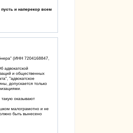
 пусть и наперекор всем
бнера" (ИНН 7204168847,
Об адвокатской
изаций и общественных
та", "адвокатское
ины, допускается только
низациями.
 такую оказывают
ишком малограмотно и не
должно быть вынесено