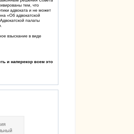
незаконным решения Совета
ивированы тем, что
тики адвоката и не может
она «Об адвокатской
 Адвокатской палаты
.
ое взыскание в виде
ть и наперекор всем это
ния
альный