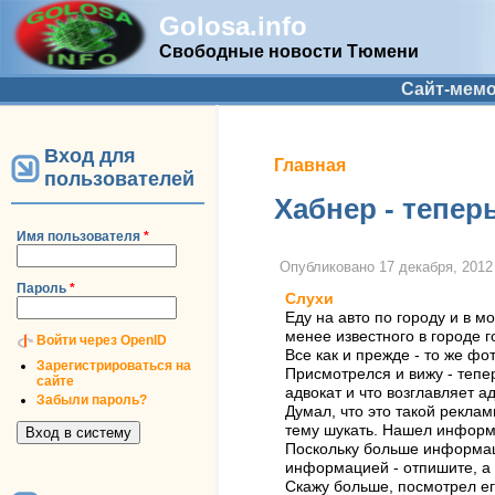
Golosa.info
Свободные новости Тюмени
Дополнительное меню
Сайт-мем
Вход для
Вы здесь
Главная
пользователей
Хабнер - тепер
Имя пользователя
*
Опубликовано
17 декабря, 2012 
Пароль
*
Слухи
Еду на авто по городу и в 
менее известного в городе 
Войти через OpenID
Все как и прежде - то же фот
Зарегистрироваться на
Присмотрелся и вижу - тепер
сайте
адвокат и что возглавляет а
Забыли пароль?
Думал, что это такой рекла
тему шукать. Нашел информац
Поскольку больше информации
информацией - отпишите, а 
Скажу больше, посмотрел ег