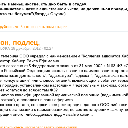
ть в меньшинстве, стыдно быть в стаде».
еньшинстве
и даже в единственном числе,
но держишься правды,
 что ты безумен"
(Джордж Оруэлл)
ируйтесь
, чтобы отправлять комментарии
он, подлец,
м
БУКА
19 декабря, 2012 - 02:27
, теперича ООО учредил с наименованием "Коллегия адвокатов Ха
ектор Хабнер Раиса Ефимовна.
то согласно ст.5 Федерального закона от 31 мая 2002 г. N 63-ФЗ «
е в Российской Федерации» использование в наименованиях орган
катская деятельность", "адвокатура", "адвокат", "адвокатская пала
я консультация" или словосочетаний, включающих в себя эти терм
в порядке, установленном настоящим Федеральным законом, орга
дет копаться во всяких там ФЗ?
то идут за квалифицированной юридической помощью (ведь именной
 закона), а попадают в лапы афериста...
алогового органа, совершившее регистрацию данного ООО либо сл
трации организации с наименованием, не соответствующим закону, 
трации оного, либо...дальше додумывайте сами...
гистрируйтесь
, чтобы отправлять комментарии