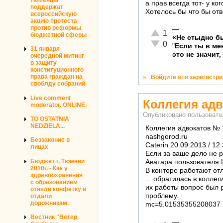
а прав всегда тот- у к
поддержат
Хотелось бы что бы отве
всероссийскую
акцию протеста
против реформы
—
Отлично!
1
бюджетной сферы
«Не стыдно бы
Неадекватно!
0
"
Если ты в м
31 января
это не значит,
очередной митинг
в защиту
конституционного
права граждан на
»
Войдите
или
зарегистр
своблду собраний
Live comment
Коллегия адв
moderator. ONLINE.
Опубликовано пользоват
TO OSTATNIA
NEDZIELA...
Коллегия адвокатов № 1
nashgorod.ru
Беззаконие в
Caterin 20.09.2013 / 12:
лицах
Если за ваше дело не 
Бюджет г. Тюмени
Аватара пользователя L
2010г. - Как у
В конторе работают от
здравоохранения
... обратилась в колл
с образованием
их работы вопрос был 
отняли конфетку и
проблему.
отдали
дорожникам.
mc=5.01535355208037
Вестник "Ветер
—