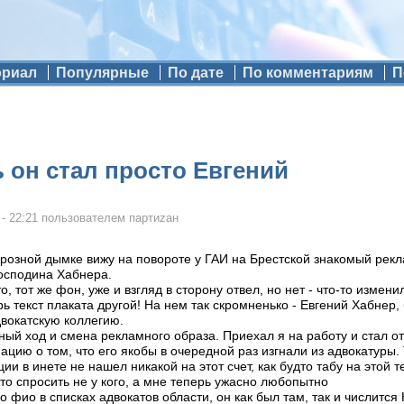
ориал
Популярные
По дате
По комментариям
П
ь он стал просто Евгений
- 22:21
пользователем
партиzан
морозной дымке вижу на повороте у ГАИ на Брестской знакомый рек
господина Хабнера.
о, тот же фон, уже и взгляд в сторону отвел, но нет - что-то измени
ь текст плаката другой! На нем так скромненько - Евгений Хабнер, б
двокатскую коллегию.
мный ход и смена рекламного образа. Приехал я на работу и стал о
ию о том, что его якобы в очередной раз изгнали из адвокатуры. Т
 в инете не нашел никакой на этот счет, как будто табу на этой те
то спросить не у кого, а мне теперь ужасно любопытно
о фио в списках адвокатов области, он как был там, так и числи