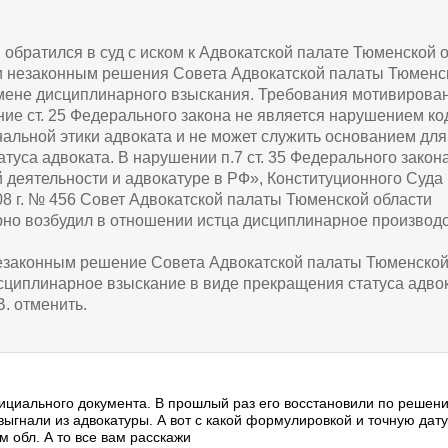
 обратился в суд с иском к Адвокатской палате Тюменской 
и незаконным решения Совета Адвокатской палаты Тюменс
тмене дисциплинарного взыскания. Требования мотивирова
ние ст. 25 Федерального закона не является нарушением ко
альной этики адвоката и не может служить основанием для
туса адвоката. В нарушении п.7 ст. 35 Федерального закон
 деятельности и адвокатуре в РФ», Конституционного Суда
08 г. № 456 Совет Адвокатской палаты Тюменской области
но возбудил в отношении истца дисциплинарное производс
езаконным решение Совета Адвокатской палаты Тюменско
исциплинарное взыскание в виде прекращения статуса адво
. отменить.
ициального документа. В прошлый раз его восстановили по решени
ыгнали из адвокатуры. А вот с какой формулировкой и точную дату
 обл. А то все вам расскажи