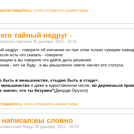
арегистрируйтесь
, чтобы отправлять комментарии
его тайный недруг -
ователем
партиzан
26 декабря, 2012 - 14:41
ый недруг - говорите об изгнании но при этом только сумерки навод
если есть что сказать - говорите.
мацию а вы говорите что дайте даты решения.
онка - нет не буду . а вы умышленно лжете насчет его статуса.
о быть в меньшинстве, стыдно быть в стаде».
в меньшинстве
и даже в единственном числе,
но держишься прав
е значит, что ты безумен"
(Джордж Оруэлл)
стрируйтесь
, чтобы отправлять комментарии
 написал:вы словно
льзователем
Margo
26 декабря, 2012 - 16:23