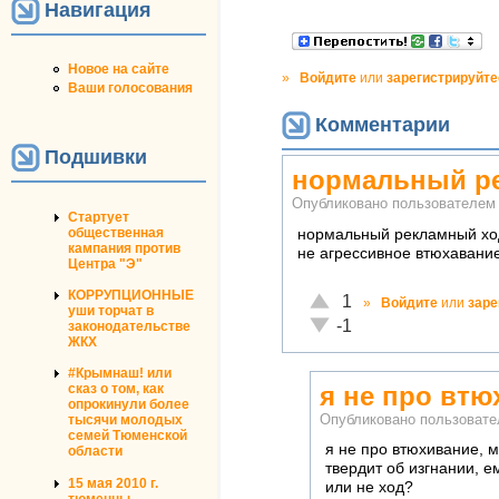
Навигация
Новое на сайте
»
Войдите
или
зарегистрируйте
Ваши голосования
Комментарии
Подшивки
нормальный ре
Опубликовано пользователе
Стартует
общественная
нормальный рекламный хо
кампания против
не агрессивное втюхавание
Центра "Э"
КОРРУПЦИОННЫЕ
Отлично!
1
»
Войдите
или
заре
уши торчат в
Неадекватно!
-1
законодательстве
ЖКХ
#Крымнаш! или
я не про втю
сказ о том, как
опрокинули более
Опубликовано пользоват
тысячи молодых
семей Тюменской
я не про втюхивание, м
области
твердит об изгнании, е
15 мая 2010 г.
или не ход?
тюменцы