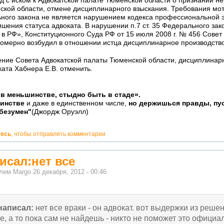
уд с иском к Адвокатской палате Тюменской области о признании 
ской области, отмене дисциплинарного взыскания. Требования мот
ьного закона не является нарушением кодекса профессиональной э
шения статуса адвоката. В нарушении п.7 ст. 35 Федерального зак
 в РФ», Конституционного Суда РФ от 15 июля 2008 г. № 456 Совет
омерно возбудил в отношении истца дисциплинарное производство
ние Совета Адвокатской палаты Тюменской области, дисциплинарн
ата Хабнера Е.В. отменить.
в меньшинстве, стыдно быть в стаде».
шинстве
и даже в единственном числе,
но держишься правды, пус
 безумен"
(Джордж Оруэлл)
тесь
, чтобы отправлять комментарии
исал:нет все
елем
Margo
26 декабря, 2012 - 00:46
написал:
нет все враки - он адвокат. вот выдержки из реше
е, а то пока сам не найдешь - никто не поможет это офици