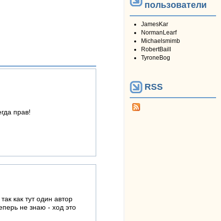
пользователи
JamesKar
NormanLearf
Michaelsmimb
RobertBaill
TyroneBog
RSS
гда прав!
ак как тут один автор
еперь не знаю - ход это