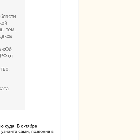
области
кой
ны тем,
декса
а «Об
 РФ от
тво.
й
ката
ю суда. В октябре
 узнайте сами, позвонив в