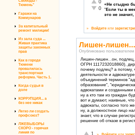
Отлично!
Свободы -
0
«Не стыдно бы
Тюмень"
Неадекватно!
0
"
Если ты в м
Гаражи на
это не значит,
Коммунаров
За капитальный
»
Войдите
или
зарегистр
ремонт милиции!
Из зала суда ...
Лишен-лишен...
Живая практика
защиты законных
Опубликовано пользователе
прав
Лишен-лишен...он, подлец
Как в городе
ОГРН 1117232018860), дир
Тюмени
провалилась
почему подлец? а потому, ч
транспортная
деятельности и адвокатур
реформа. Часть 1.
объединений терминов "адво
образование", "юридическа
Когда судья в
доле
адвокатами и созданными 
ну а кто там из граждан бу
КОРРУПЦИЯ... а
вот и думают, наивные, ч
без нее никак
адвокаты, согласно того же
ну, а должностное лицо н
Легко ли создать
профсоюз?
знает, что в случае регис
решение об отказе в регис
ЛЖЕВЫБОРЫ
СКОРО - горячая
линия по
Отлично!
1
»
Войдите
или
заре