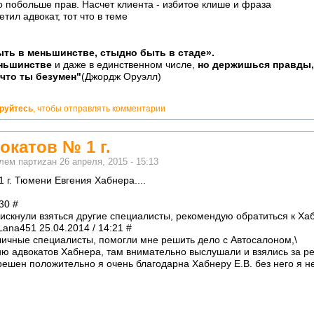
ого побольше прав. Насчет клиента - избитое клише и фраза
тил адвокат, тот что в теме
ть в меньшинстве, стыдно быть в стаде».
еньшинстве
и даже в единственном числе,
но держишься правды,
 что ты безумен"
(Джордж Оруэлл)
ируйтесь
, чтобы отправлять комментарии
окатов № 1 г.
елем
партиzан
26 апреля, 2015 - 15:13
 г. Тюмени Евгения Хабнера....
30 #
рискнули взяться другие специалисты, рекомендую обратиться к Ха
ana451 25.04.2014 / 14:21 #
личные специалисты, помогли мне решить дело с Автосалоном,\
егию адвокатов Хабнера, там внимательно выслушали и взялись за 
решен положительно я очень благодарна Хабнеру Е.В. без него я 