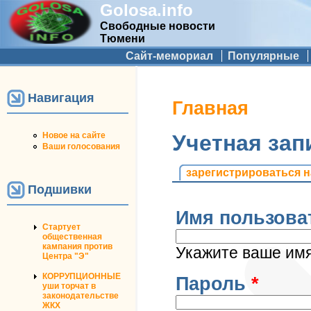
Golosa.info
Свободные новости
Тюмени
Дополнительное меню
Сайт-мемориал
Популярные
Навигация
Вы здесь
Главная
Новое на сайте
Учетная зап
Ваши голосования
Главные вкладк
зарегистрироваться н
Подшивки
Имя пользова
Стартует
общественная
кампания против
Укажите ваше имя 
Центра "Э"
КОРРУПЦИОННЫЕ
Пароль
*
уши торчат в
законодательстве
ЖКХ