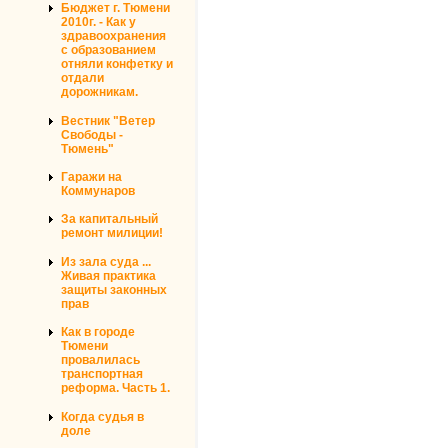
Бюджет г. Тюмени
2010г. - Как у
здравоохранения
с образованием
отняли конфетку и
отдали
дорожникам.
Вестник "Ветер
Свободы -
Тюмень"
Гаражи на
Коммунаров
За капитальный
ремонт милиции!
Из зала суда ...
Живая практика
защиты законных
прав
Как в городе
Тюмени
провалилась
транспортная
реформа. Часть 1.
Когда судья в
доле