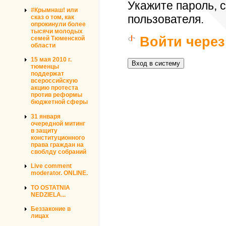
Укажите пароль,
#Крымнаш! или
пользователя.
сказ о том, как
опрокинули более
тысячи молодых
Войти через
семей Тюменской
области
15 мая 2010 г.
тюменцы
поддержат
всероссийскую
акцию протеста
против реформы
бюджетной сферы
31 января
очередной митинг
в защиту
конституционного
права граждан на
своблду собраний
Live comment
moderator. ONLINE.
TO OSTATNIA
NEDZIELA...
Беззаконие в
лицах