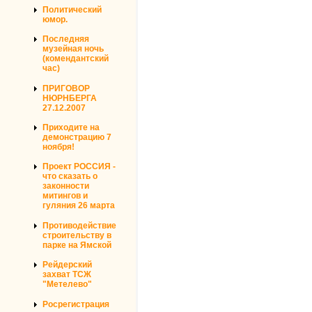
Политический
юмор.
Последняя
музейная ночь
(комендантский
час)
ПРИГОВОР
НЮРНБЕРГА
27.12.2007
Приходите на
демонстрацию 7
ноября!
Проект РОССИЯ -
что сказать о
законности
митингов и
гуляния 26 марта
Противодействие
строительству в
парке на Ямской
Рейдерский
захват ТСЖ
"Метелево"
Росрегистрация