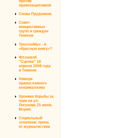
против
правозащитников
Снова Прудников.
Совет
инициативных
групп и граждан
Тюмени
Троллейбус - в
«Красную книгу»?
Флэшмоб
"Сцепка" 18
апреля 2008 года
в Тюмени
Химера
православного
клерикализма
Хроника борьбы за
парк на ул.
Логунова 25 июня.
Мэрия.
Социальный
эскапизм: прочь
от журналистики