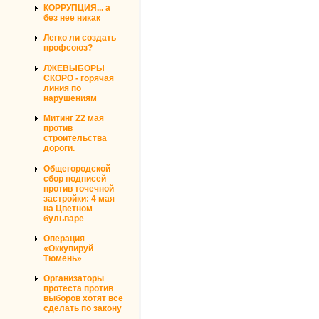
КОРРУПЦИЯ... а
без нее никак
Легко ли создать
профсоюз?
ЛЖЕВЫБОРЫ
СКОРО - горячая
линия по
нарушениям
Митинг 22 мая
против
строительства
дороги.
Общегородской
сбор подписей
против точечной
застройки: 4 мая
на Цветном
бульваре
Операция
«Оккупируй
Тюмень»
Организаторы
протеста против
выборов хотят все
сделать по закону