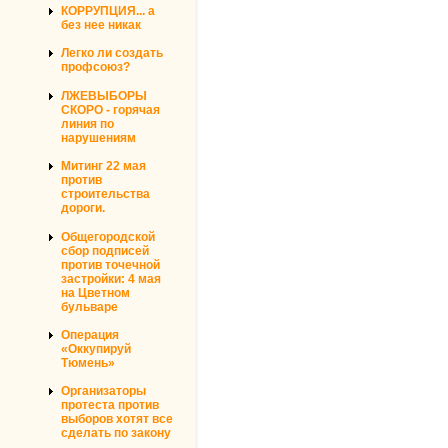
КОРРУПЦИЯ... а
без нее никак
Легко ли создать
профсоюз?
ЛЖЕВЫБОРЫ
СКОРО - горячая
линия по
нарушениям
Митинг 22 мая
против
строительства
дороги.
Общегородской
сбор подписей
против точечной
застройки: 4 мая
на Цветном
бульваре
Операция
«Оккупируй
Тюмень»
Организаторы
протеста против
выборов хотят все
сделать по закону