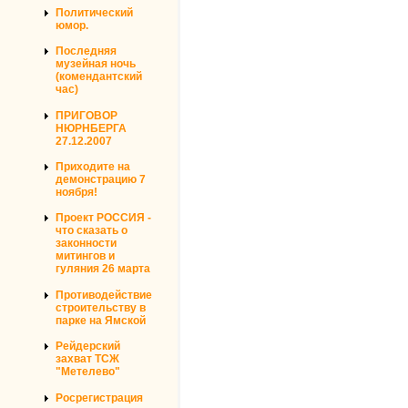
Политический
юмор.
Последняя
музейная ночь
(комендантский
час)
ПРИГОВОР
НЮРНБЕРГА
27.12.2007
Приходите на
демонстрацию 7
ноября!
Проект РОССИЯ -
что сказать о
законности
митингов и
гуляния 26 марта
Противодействие
строительству в
парке на Ямской
Рейдерский
захват ТСЖ
"Метелево"
Росрегистрация