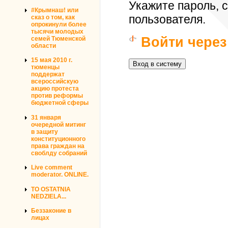
Укажите пароль,
#Крымнаш! или
пользователя.
сказ о том, как
опрокинули более
тысячи молодых
Войти через
семей Тюменской
области
15 мая 2010 г.
тюменцы
поддержат
всероссийскую
акцию протеста
против реформы
бюджетной сферы
31 января
очередной митинг
в защиту
конституционного
права граждан на
своблду собраний
Live comment
moderator. ONLINE.
TO OSTATNIA
NEDZIELA...
Беззаконие в
лицах