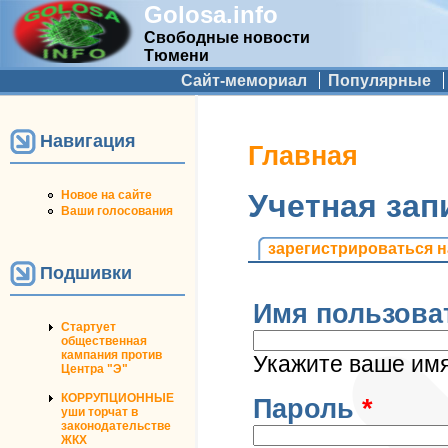
Golosa.info
Свободные новости
Тюмени
Дополнительное меню
Сайт-мемориал
Популярные
Навигация
Вы здесь
Главная
Новое на сайте
Учетная зап
Ваши голосования
Главные вкладк
зарегистрироваться н
Подшивки
Имя пользова
Стартует
общественная
кампания против
Укажите ваше имя 
Центра "Э"
КОРРУПЦИОННЫЕ
Пароль
*
уши торчат в
законодательстве
ЖКХ