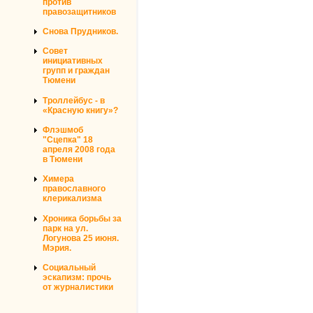
против
правозащитников
Снова Прудников.
Совет
инициативных
групп и граждан
Тюмени
Троллейбус - в
«Красную книгу»?
Флэшмоб
"Сцепка" 18
апреля 2008 года
в Тюмени
Химера
православного
клерикализма
Хроника борьбы за
парк на ул.
Логунова 25 июня.
Мэрия.
Социальный
эскапизм: прочь
от журналистики