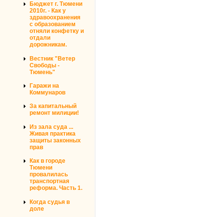
Бюджет г. Тюмени
2010г. - Как у
здравоохранения
с образованием
отняли конфетку и
отдали
дорожникам.
Вестник "Ветер
Свободы -
Тюмень"
Гаражи на
Коммунаров
За капитальный
ремонт милиции!
Из зала суда ...
Живая практика
защиты законных
прав
Как в городе
Тюмени
провалилась
транспортная
реформа. Часть 1.
Когда судья в
доле