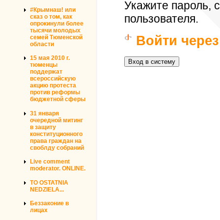
Укажите пароль,
#Крымнаш! или
пользователя.
сказ о том, как
опрокинули более
тысячи молодых
Войти через
семей Тюменской
области
15 мая 2010 г.
тюменцы
поддержат
всероссийскую
акцию протеста
против реформы
бюджетной сферы
31 января
очередной митинг
в защиту
конституционного
права граждан на
своблду собраний
Live comment
moderator. ONLINE.
TO OSTATNIA
NEDZIELA...
Беззаконие в
лицах