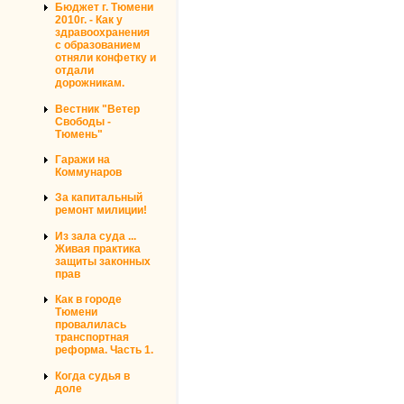
Бюджет г. Тюмени
2010г. - Как у
здравоохранения
с образованием
отняли конфетку и
отдали
дорожникам.
Вестник "Ветер
Свободы -
Тюмень"
Гаражи на
Коммунаров
За капитальный
ремонт милиции!
Из зала суда ...
Живая практика
защиты законных
прав
Как в городе
Тюмени
провалилась
транспортная
реформа. Часть 1.
Когда судья в
доле