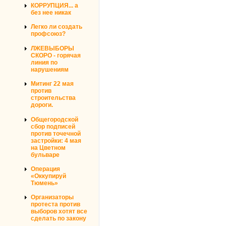
КОРРУПЦИЯ... а
без нее никак
Легко ли создать
профсоюз?
ЛЖЕВЫБОРЫ
СКОРО - горячая
линия по
нарушениям
Митинг 22 мая
против
строительства
дороги.
Общегородской
сбор подписей
против точечной
застройки: 4 мая
на Цветном
бульваре
Операция
«Оккупируй
Тюмень»
Организаторы
протеста против
выборов хотят все
сделать по закону