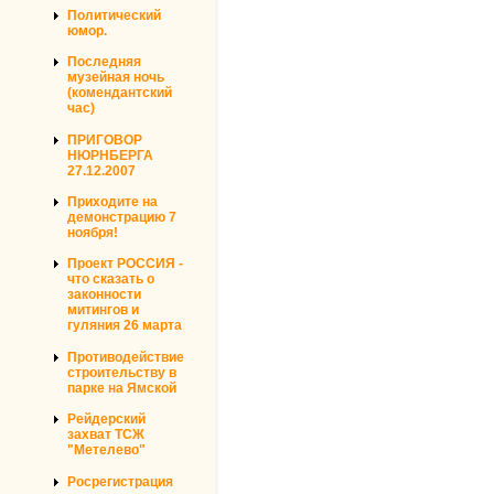
Политический
юмор.
Последняя
музейная ночь
(комендантский
час)
ПРИГОВОР
НЮРНБЕРГА
27.12.2007
Приходите на
демонстрацию 7
ноября!
Проект РОССИЯ -
что сказать о
законности
митингов и
гуляния 26 марта
Противодействие
строительству в
парке на Ямской
Рейдерский
захват ТСЖ
"Метелево"
Росрегистрация