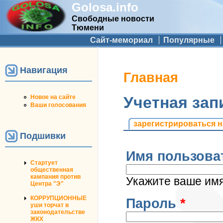
Golosa.info
Свободные новости
Тюмени
Дополнительное меню
Сайт-мемориал
Популярные
Навигация
Вы здесь
Главная
Новое на сайте
Учетная зап
Ваши голосования
Главные вкладк
зарегистрироваться н
Подшивки
Имя пользова
Стартует
общественная
кампания против
Укажите ваше имя 
Центра "Э"
КОРРУПЦИОННЫЕ
Пароль
*
уши торчат в
законодательстве
ЖКХ