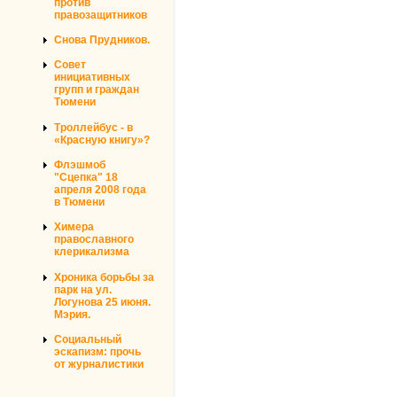
против
правозащитников
Снова Прудников.
Совет
инициативных
групп и граждан
Тюмени
Троллейбус - в
«Красную книгу»?
Флэшмоб
"Сцепка" 18
апреля 2008 года
в Тюмени
Химера
православного
клерикализма
Хроника борьбы за
парк на ул.
Логунова 25 июня.
Мэрия.
Социальный
эскапизм: прочь
от журналистики