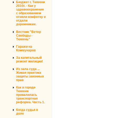
Бюджет г. Тюмени
2010г. - Как у
здравоохранения
с образованием
отняли конфетку и
отдали
дорожникам.
Вестник "Ветер
Свободы -
Тюмень"
Гаражи на
Коммунаров
За капитальный
ремонт милиции!
Из зала суда ...
Живая практика
защиты законных
прав
Как в городе
Тюмени
провалилась
транспортная
реформа. Часть 1.
Когда судья в
доле