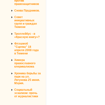
против
правозащитников
Снова Прудников.
Совет
инициативных
групп и граждан
Тюмени
Троллейбус - в
«Красную книгу»?
Флэшмоб
"Сцепка" 18
апреля 2008 года
в Тюмени
Химера
православного
клерикализма
Хроника борьбы за
парк на ул.
Логунова 25 июня.
Мэрия.
Социальный
эскапизм: прочь
от журналистики