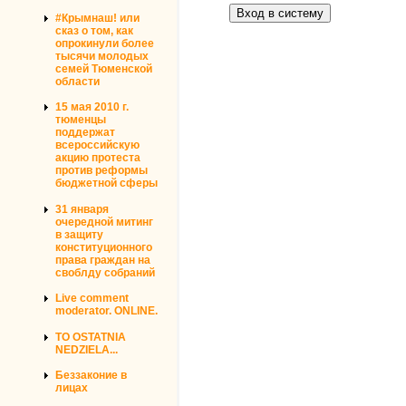
#Крымнаш! или
сказ о том, как
опрокинули более
тысячи молодых
семей Тюменской
области
15 мая 2010 г.
тюменцы
поддержат
всероссийскую
акцию протеста
против реформы
бюджетной сферы
31 января
очередной митинг
в защиту
конституционного
права граждан на
своблду собраний
Live comment
moderator. ONLINE.
TO OSTATNIA
NEDZIELA...
Беззаконие в
лицах