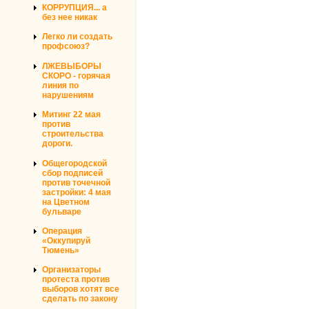
КОРРУПЦИЯ... а
без нее никак
Легко ли создать
профсоюз?
ЛЖЕВЫБОРЫ
СКОРО - горячая
линия по
нарушениям
Митинг 22 мая
против
строительства
дороги.
Общегородской
сбор подписей
против точечной
застройки: 4 мая
на Цветном
бульваре
Операция
«Оккупируй
Тюмень»
Организаторы
протеста против
выборов хотят все
сделать по закону