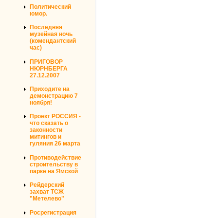
Политический
юмор.
Последняя
музейная ночь
(комендантский
час)
ПРИГОВОР
НЮРНБЕРГА
27.12.2007
Приходите на
демонстрацию 7
ноября!
Проект РОССИЯ -
что сказать о
законности
митингов и
гуляния 26 марта
Противодействие
строительству в
парке на Ямской
Рейдерский
захват ТСЖ
"Метелево"
Росрегистрация