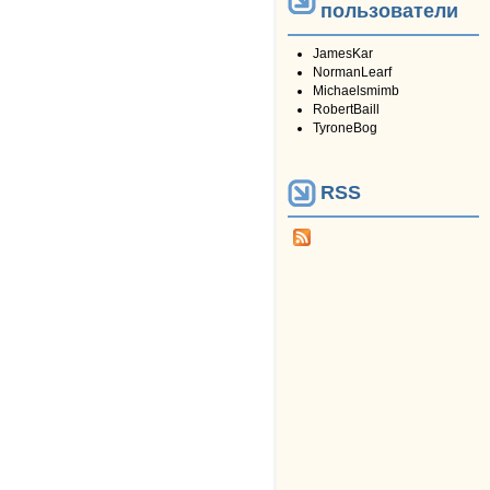
пользователи
JamesKar
NormanLearf
Michaelsmimb
RobertBaill
TyroneBog
RSS