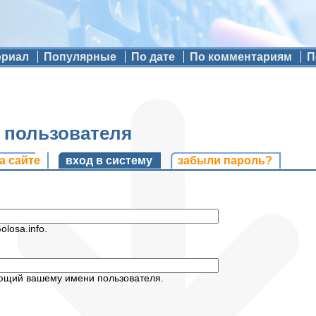
ориал
Популярные
По дате
По комментариям
П
ь пользователя
и
а сайте
вход в систему
(активная вкладка)
забыли пароль?
losa.info.
ующий вашему имени пользователя.