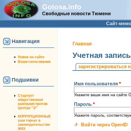
Golosa.info
Свободные новости Тюмени
Дополнительное меню
Сайт-мем
Навигация
Вы здесь
Главная
Учетная запис
Новое на сайте
Ваши голосования
Главные вкладк
зарегистрироваться н
Подшивки
Имя пользователя
*
Укажите ваше имя на сайте Go
Стартует
общественная
Пароль
*
кампания против
Центра "Э"
Укажите пароль, соответств
КОРРУПЦИОННЫЕ
уши торчат в
Войти через OpenID
законодательстве
ЖКХ