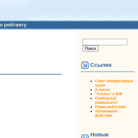
о рейтингу
Форма поиска
Поиск
Ссылки
Совет инициативных
групп
А-песни
"Голоса" в ЖЖ
Свободный
университет
Права работника
Автономное
Действие
Новые