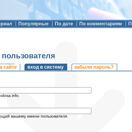
ориал
Популярные
По дате
По комментариям
П
ь пользователя
и
а сайте
вход в систему
(активная вкладка)
забыли пароль?
losa.info.
ующий вашему имени пользователя.