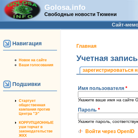
Golosa.info
Свободные новости Тюмени
Дополнительное меню
Сайт-мем
Навигация
Вы здесь
Главная
Учетная запис
Новое на сайте
Ваши голосования
Главные вкладк
зарегистрироваться н
Подшивки
Имя пользователя
*
Укажите ваше имя на сайте Go
Стартует
общественная
Пароль
*
кампания против
Центра "Э"
Укажите пароль, соответств
КОРРУПЦИОННЫЕ
уши торчат в
Войти через OpenID
законодательстве
ЖКХ