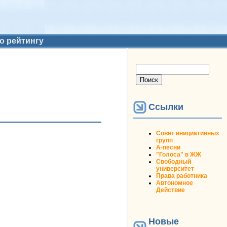
о рейтингу
Форма поиска
Поиск
Ссылки
Совет инициативных
групп
А-песни
"Голоса" в ЖЖ
Свободный
университет
Права работника
Автономное
Действие
Новые