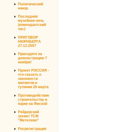
Политический
юмор.
Последняя
музейная ночь
(комендантский
час)
ПРИГОВОР
НЮРНБЕРГА
27.12.2007
Приходите на
демонстрацию 7
ноября!
Проект РОССИЯ -
что сказать о
законности
митингов и
гуляния 26 марта
Противодействие
строительству в
парке на Ямской
Рейдерский
захват ТСЖ
"Метелево"
Росрегистрация