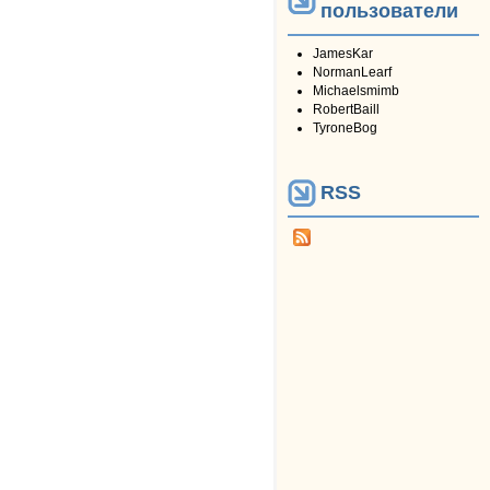
пользователи
JamesKar
NormanLearf
Michaelsmimb
RobertBaill
TyroneBog
RSS