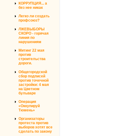
КОРРУПЦИЯ... а
без нее никак
Легко ли создать
профсоюз?
ЛЖЕВЫБОРЫ
СКОРО - горячая
линия по
нарушениям
Митинг 22 мая
против
строительства
дороги.
Общегородской
сбор подписей
против точечной
застройки: 4 мая
на Цветном
бульваре
Операция
«Оккупируй
Тюмень»
Организаторы
протеста против
выборов хотят все
сделать по закону