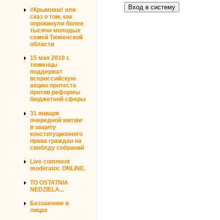
#Крымнаш! или
сказ о том, как
опрокинули более
тысячи молодых
семей Тюменской
области
15 мая 2010 г.
тюменцы
поддержат
всероссийскую
акцию протеста
против реформы
бюджетной сферы
31 января
очередной митинг
в защиту
конституционного
права граждан на
своблду собраний
Live comment
moderator. ONLINE.
TO OSTATNIA
NEDZIELA...
Беззаконие в
лицах