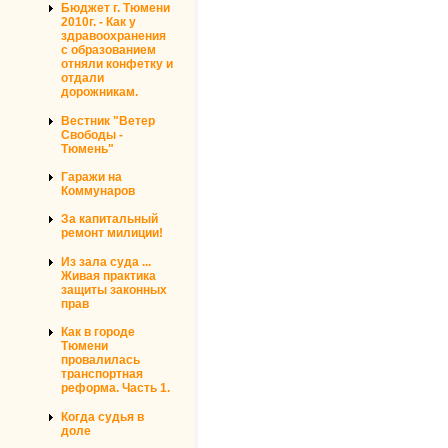
Бюджет г. Тюмени
2010г. - Как у
здравоохранения
с образованием
отняли конфетку и
отдали
дорожникам.
Вестник "Ветер
Свободы -
Тюмень"
Гаражи на
Коммунаров
За капитальный
ремонт милиции!
Из зала суда ...
Живая практика
защиты законных
прав
Как в городе
Тюмени
провалилась
транспортная
реформа. Часть 1.
Когда судья в
доле