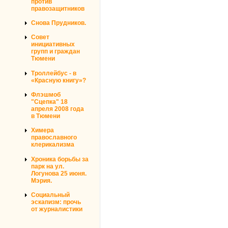
против
правозащитников
Снова Прудников.
Совет
инициативных
групп и граждан
Тюмени
Троллейбус - в
«Красную книгу»?
Флэшмоб
"Сцепка" 18
апреля 2008 года
в Тюмени
Химера
православного
клерикализма
Хроника борьбы за
парк на ул.
Логунова 25 июня.
Мэрия.
Социальный
эскапизм: прочь
от журналистики