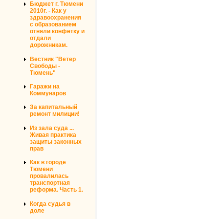
Бюджет г. Тюмени
2010г. - Как у
здравоохранения
с образованием
отняли конфетку и
отдали
дорожникам.
Вестник "Ветер
Свободы -
Тюмень"
Гаражи на
Коммунаров
За капитальный
ремонт милиции!
Из зала суда ...
Живая практика
защиты законных
прав
Как в городе
Тюмени
провалилась
транспортная
реформа. Часть 1.
Когда судья в
доле