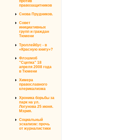
против
правозащитников
Снова Прудников.
Совет
инициативных
групп и граждан
Тюмени
Троллейбус - в
«Красную книгу»?
Флэшмоб
"Сцепка" 18
апреля 2008 года
в Тюмени
Химера
православного
клерикализма
Хроника борьбы за
парк на ул.
Логунова 25 июня.
Мэрия.
Социальный
эскапизм: прочь
от журналистики