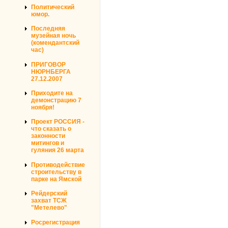
Политический
юмор.
Последняя
музейная ночь
(комендантский
час)
ПРИГОВОР
НЮРНБЕРГА
27.12.2007
Приходите на
демонстрацию 7
ноября!
Проект РОССИЯ -
что сказать о
законности
митингов и
гуляния 26 марта
Противодействие
строительству в
парке на Ямской
Рейдерский
захват ТСЖ
"Метелево"
Росрегистрация