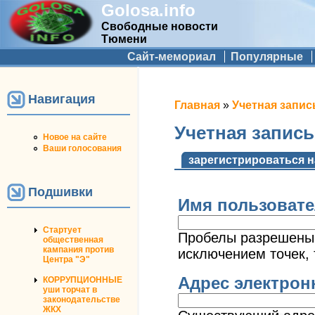
Golosa.info
Свободные новости
Тюмени
Дополнительное меню
Сайт-мемориал
Популярные
Навигация
Вы здесь
Главная
»
Учетная запис
Учетная запис
Новое на сайте
Ваши голосования
Главные вкладк
зарегистрироваться н
Подшивки
Имя пользоват
Стартует
Пробелы разрешены;
общественная
кампания против
исключением точек, 
Центра "Э"
Адрес электро
КОРРУПЦИОННЫЕ
уши торчат в
законодательстве
ЖКХ