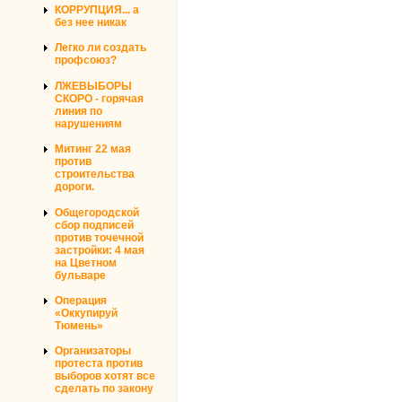
КОРРУПЦИЯ... а
без нее никак
Легко ли создать
профсоюз?
ЛЖЕВЫБОРЫ
СКОРО - горячая
линия по
нарушениям
Митинг 22 мая
против
строительства
дороги.
Общегородской
сбор подписей
против точечной
застройки: 4 мая
на Цветном
бульваре
Операция
«Оккупируй
Тюмень»
Организаторы
протеста против
выборов хотят все
сделать по закону