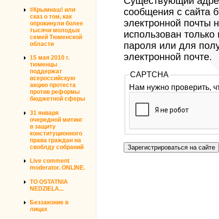
Существующий адрес
#Крымнаш! или
сообщения с сайта б
сказ о том, как
электронной почты н
опрокинули более
тысячи молодых
использован только
семей Тюменской
пароля или для пол
области
электронной почте.
15 мая 2010 г.
тюменцы
поддержат
CAPTCHA
всероссийскую
акцию протеста
Нам нужно проверить, ч
против реформы
бюджетной сферы
31 января
очередной митинг
в защиту
конституционного
права граждан на
своблду собраний
Live comment
moderator. ONLINE.
TO OSTATNIA
NEDZIELA...
Беззаконие в
лицах