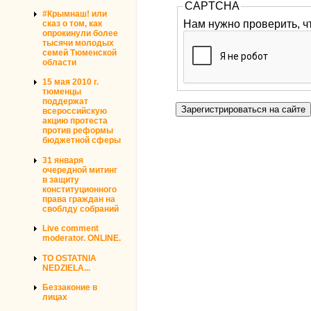
CAPTCHA
#Крымнаш! или
Нам нужно проверить, ч
сказ о том, как
опрокинули более
тысячи молодых
семей Тюменской
области
15 мая 2010 г.
тюменцы
поддержат
всероссийскую
акцию протеста
против реформы
бюджетной сферы
31 января
очередной митинг
в защиту
конституционного
права граждан на
своблду собраний
Live comment
moderator. ONLINE.
TO OSTATNIA
NEDZIELA...
Беззаконие в
лицах