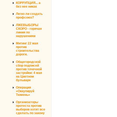
КОРРУПЦИЯ... а
без нее никак
Легко ли создать
профсоюз?
ЛЖЕВЫБОРЫ
СКОРО - горячая
линия по
нарушениям
Митинг 22 мая
против
строительства
дороги.
Общегородской
сбор подписей
против точечной
застройки: 4 мая
на Цветном
бульваре
Операция
«Оккупируй
Тюмень»
Организаторы
протеста против
выборов хотят все
сделать по закону