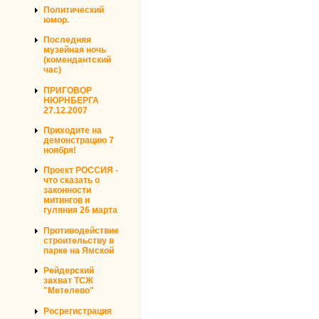
Политический
юмор.
Последняя
музейная ночь
(комендантский
час)
ПРИГОВОР
НЮРНБЕРГА
27.12.2007
Приходите на
демонстрацию 7
ноября!
Проект РОССИЯ -
что сказать о
законности
митингов и
гуляния 26 марта
Противодействие
строительству в
парке на Ямской
Рейдерский
захват ТСЖ
"Метелево"
Росрегистрация