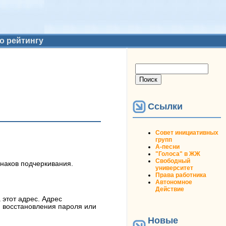
о рейтингу
Форма поиска
Поиск
Ссылки
Совет инициативных
групп
А-песни
"Голоса" в ЖЖ
Свободный
знаков подчеркивания.
университет
Права работника
Автономное
Действие
 этот адрес. Адрес
я восстановления пароля или
Новые