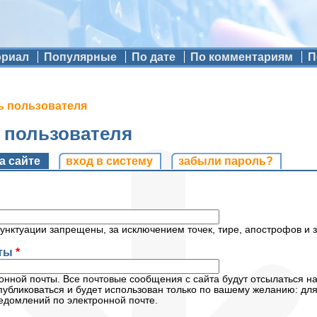
ориал
Популярные
По дате
По комментариям
П
ь пользователя
ь пользователя
и
а сайте
(активная вкладка)
вход в систему
забыли пароль?
унктуации запрещены, за исключением точек, тире, апострофов и 
чты
*
нной почты. Все почтовые сообщения с сайта будут отсылаться на
публиковаться и будет использован только по вашему желанию: дл
едомлений по электронной почте.