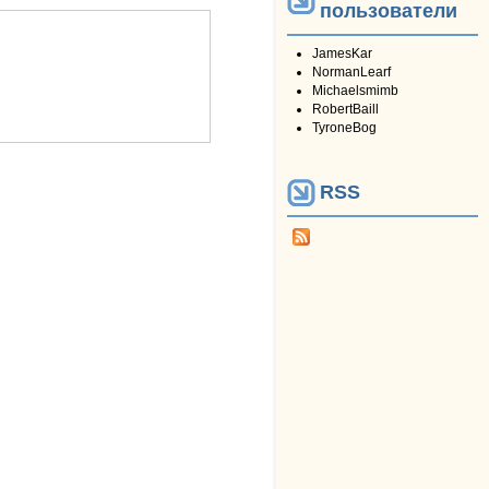
пользователи
JamesKar
NormanLearf
Michaelsmimb
RobertBaill
TyroneBog
RSS