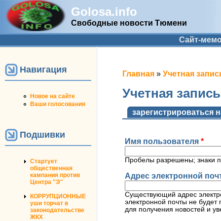
Golosa.info
Свободные новости Тюмени
Дополнительное меню
Сайт-мем
Навигация
Вы здесь
Главная
»
Учетная запис
Учетная запис
Новое на сайте
Ваши голосования
Главные вкладк
зарегистрироваться н
Подшивки
Имя пользователя
*
Пробелы разрешены; знаки п
Стартует
общественная
Адрес электронной по
кампания против
Центра "Э"
Существующий адрес электро
КОРРУПЦИОННЫЕ
электронной почты не будет 
уши торчат в
для получения новостей и ув
законодательстве
ЖКХ