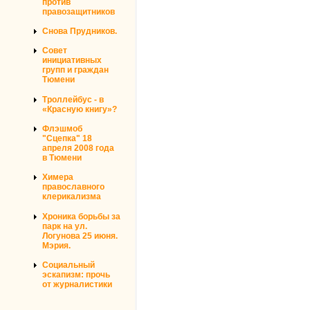
против
правозащитников
Снова Прудников.
Совет
инициативных
групп и граждан
Тюмени
Троллейбус - в
«Красную книгу»?
Флэшмоб
"Сцепка" 18
апреля 2008 года
в Тюмени
Химера
православного
клерикализма
Хроника борьбы за
парк на ул.
Логунова 25 июня.
Мэрия.
Социальный
эскапизм: прочь
от журналистики