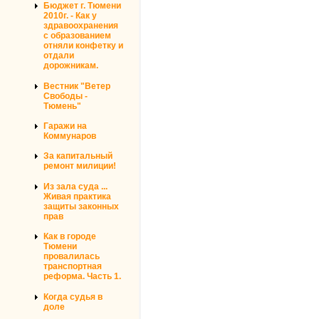
Бюджет г. Тюмени
2010г. - Как у
здравоохранения
с образованием
отняли конфетку и
отдали
дорожникам.
Вестник "Ветер
Свободы -
Тюмень"
Гаражи на
Коммунаров
За капитальный
ремонт милиции!
Из зала суда ...
Живая практика
защиты законных
прав
Как в городе
Тюмени
провалилась
транспортная
реформа. Часть 1.
Когда судья в
доле