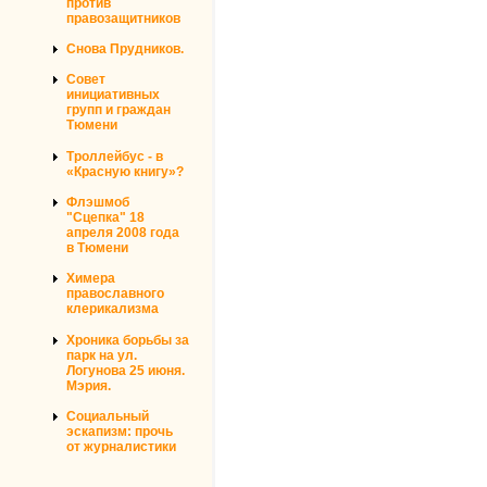
против
правозащитников
Снова Прудников.
Совет
инициативных
групп и граждан
Тюмени
Троллейбус - в
«Красную книгу»?
Флэшмоб
"Сцепка" 18
апреля 2008 года
в Тюмени
Химера
православного
клерикализма
Хроника борьбы за
парк на ул.
Логунова 25 июня.
Мэрия.
Социальный
эскапизм: прочь
от журналистики