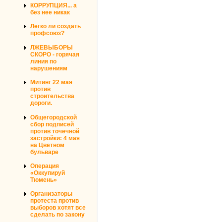
КОРРУПЦИЯ... а
без нее никак
Легко ли создать
профсоюз?
ЛЖЕВЫБОРЫ
СКОРО - горячая
линия по
нарушениям
Митинг 22 мая
против
строительства
дороги.
Общегородской
сбор подписей
против точечной
застройки: 4 мая
на Цветном
бульваре
Операция
«Оккупируй
Тюмень»
Организаторы
протеста против
выборов хотят все
сделать по закону