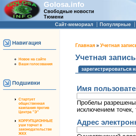
Golosa.info
Свободные новости
Тюмени
Дополнительное меню
Сайт-мемориал
Популярные
Навигация
Вы здесь
Главная
»
Учетная запис
Учетная запис
Новое на сайте
Ваши голосования
Главные вкладк
зарегистрироваться н
Подшивки
Имя пользоват
Стартует
Пробелы разрешены;
общественная
кампания против
исключением точек, 
Центра "Э"
Адрес электро
КОРРУПЦИОННЫЕ
уши торчат в
законодательстве
ЖКХ