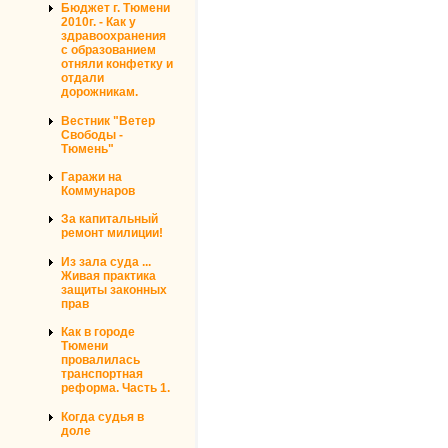
Бюджет г. Тюмени
2010г. - Как у
здравоохранения
с образованием
отняли конфетку и
отдали
дорожникам.
Вестник "Ветер
Свободы -
Тюмень"
Гаражи на
Коммунаров
За капитальный
ремонт милиции!
Из зала суда ...
Живая практика
защиты законных
прав
Как в городе
Тюмени
провалилась
транспортная
реформа. Часть 1.
Когда судья в
доле