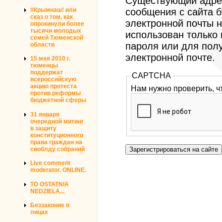
Существующий адрес
#Крымнаш! или
сообщения с сайта б
сказ о том, как
электронной почты н
опрокинули более
тысячи молодых
использован только
семей Тюменской
пароля или для пол
области
электронной почте.
15 мая 2010 г.
тюменцы
поддержат
CAPTCHA
всероссийскую
акцию протеста
Нам нужно проверить, ч
против реформы
бюджетной сферы
31 января
очередной митинг
в защиту
конституционного
права граждан на
своблду собраний
Live comment
moderator. ONLINE.
TO OSTATNIA
NEDZIELA...
Беззаконие в
лицах