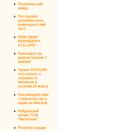
Политический
юмор.
Последняя
музейная ночь
(комендантский
час)
ПРИГОВОР
НЮРНБЕРГА
27.12.2007
Приходите на
демонстрацию 7
ноября!
Проект РОССИЯ -
что сказать о
законности
митингов и
гуляния 26 марта
Противодействие
строительству в
парке на Ямской
Рейдерский
захват ТСЖ
"Метелево"
Росрегистрация