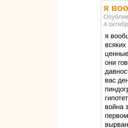
я во
Опублик
4 октябр
я вооб
всяких 
ценные
они го
давнос
вас де
пиндог
гипотет
война 
первом
вырван