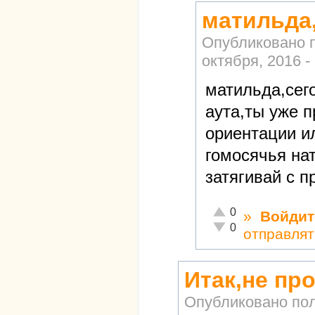
матильда
Опубликовано 
октября, 2016 -
матильда,сег
аута,ты уже 
ориентации и
гомосячья нат
затягивай с п
Отлично!
0
»
Войдит
Неадекватно!
0
отправлят
Итак,не про
Опубликовано по