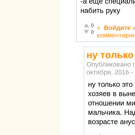
-а еще специал
набить руку
Отлично!
0
»
Войдите
Неадекватно!
0
комментари
ну только
Опубликовано 
октября, 2016 -
ну только это
хозяев в вын
отношении ми
мальчика. На
возрасте анус