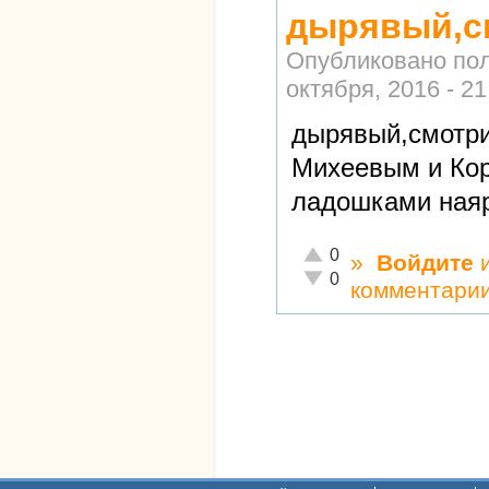
дырявый,с
Опубликовано по
октября, 2016 - 21
дырявый,смотри
Михеевым и Кор
ладошками наяр
Отлично!
0
»
Войдите
Неадекватно!
0
комментари