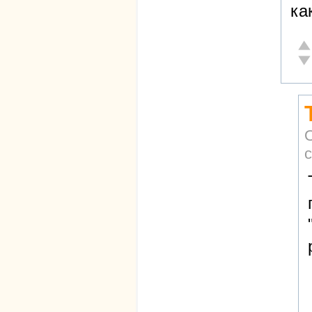
ка
От
Не
с