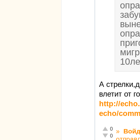
опра
забу
вын
опра
приг
мигр
10ле
А стрелки,
влетит от г
http://echo
echo/comm.
Отлично!
0
»
Войд
Неадекватно!
0
отправ