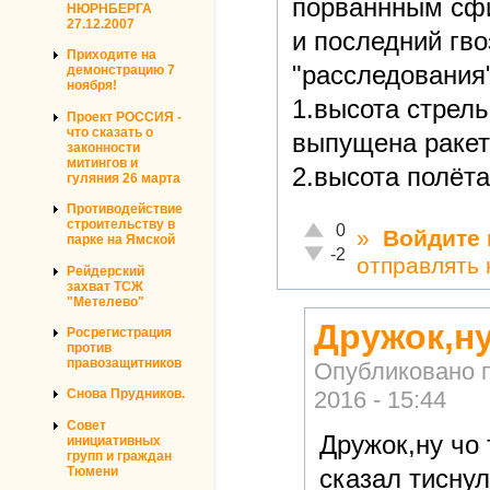
порваннным сфи
НЮРНБЕРГА
27.12.2007
и последний гво
Приходите на
"расследования"
демонстрацию 7
ноября!
1.высота стрел
Проект РОССИЯ -
что сказать о
выпущена ракет
законности
митингов и
2.высота полёта
гуляния 26 марта
Противодействие
строительству в
Отлично!
0
»
Войдите
парке на Ямской
Неадекватно!
-2
отправлять
Рейдерский
захват ТСЖ
"Метелево"
Дружок,н
Росрегистрация
против
правозащитников
Опубликовано 
2016 - 15:44
Снова Прудников.
Совет
Дружок,ну чо
инициативных
групп и граждан
сказал тиснул
Тюмени