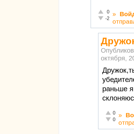
Отлично!
0
»
Вой
Неадекватно!
-2
отправ
Дружок
Опубликов
октября, 2
Дружок,т
убедител
раньше я
склоняюсь
Отлично!
0
»
Во
Неадекватно!
0
отпр