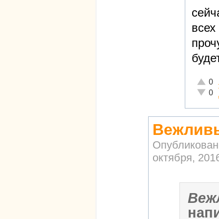
сейч
всех
проч
буде
Отличн
0
Неадек
0
Вежливы
Опубликован
октября, 2016
Веж
нап