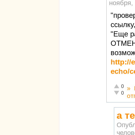
ноября, 
"прове
ссылку
"Еще р
ОТМЕНИ
возмож
http:/
echo/c
Отлично!
0
»
Неадекват
0
от
а т
Опубл
челов