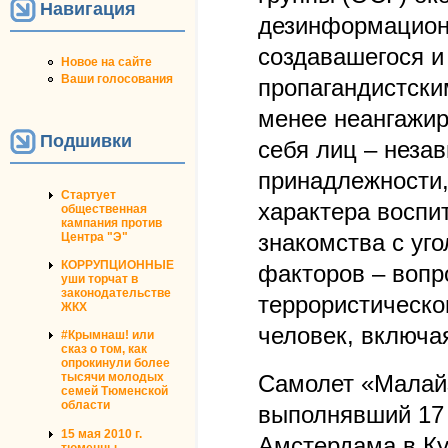
Навигация
дезинформационн
создавашегося и
Новое на сайте
Ваши голосования
пропагандистски
менее неангажир
Подшивки
себя лиц – неза
принадлежности,
Стартует
характера воспи
общественная
кампания против
знакомства с уг
Центра "Э"
КОРРУПЦИОННЫЕ
факторов – вопр
уши торчат в
законодательстве
террористическог
ЖКХ
человек, включая
#Крымнаш! или
сказ о том, как
опрокинули более
тысячи молодых
Самолет «Малайз
семей Тюменской
области
выполнявший 17 
15 мая 2010 г.
Амстердама в Ку
тюменцы