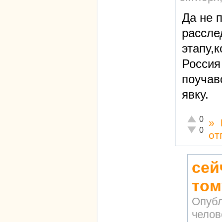
Да не 
рассле
этапу,
Россия
поучав
явку.
Отлично!
0
»
Неадекват
0
от
сей
том
Опубл
челов