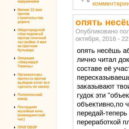
0
нарушениям
комментари
Митинг 22 мая
против
строительства
опять нес
дороги.
Опубликовано по
Общегородской
сбор подписей
октября, 2016 - 22
против точечной
застройки: 4 мая
на Цветном
опять несёшь а
бульваре
лично читал до
Операция
«Оккупируй
Тюмень»
составе её учас
Организаторы
пересказываешь
протеста против
выборов хотят все
заказывают твои
сделать по закону
гудок эти "объе
Политический
юмор.
объективно,по ч
Последняя
передай-теперь
музейная ночь
(комендантский
час)
переработкой п
ПРИГОВОР