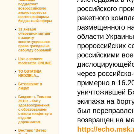
поддержат
российского про
всероссийскую
акцию протеста
ракетного компл
против реформы
бюджетной сферы
размещенного на
31 января
очередной митинг
области Украины
в защиту
конституционного
пророссийских с
права граждан на
своблду собраний
российскими вое
Live comment
дислоцирующейся
moderator. ONLINE.
TO OSTATNIA
через российско
NEDZIELA...
примерно в 16.20
Беззаконие в
лицах
уничтожившей Бо
Бюджет г. Тюмени
экипажа на борту
2010г. - Как у
здравоохранения
был переправлен
с образованием
отняли конфетку и
отдали
возвращен на ме
дорожникам.
http://echo.msk.
Вестник "Ветер