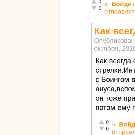
Отлично!
0
»
Войдит
Неадекватно!
0
отправлят
Как все
Опубликован
октября, 2016
Как всегда
стрелки.Ин
с Боингом в
ануса,вспо
он тоже пр
потом ему 
Отлично!
0
»
Войд
Неадекватно!
0
отправ