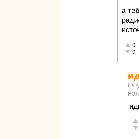
а те
ради
исто
Отличн
0
Неадек
0
и
Оп
ноя
ид
От
Не