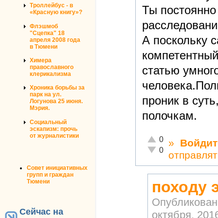
Троллейбус - в
Ты постоянно
«Красную книгу»?
расследовани
Флэшмоб
"Сцепка" 18
А поскольку 
апреля 2008 года
в Тюмени
компетентный
Химера
статью умного
православного
клерикализма
человека.Пол
Хроника борьбы за
парк на ул.
проник в суть
Логунова 25 июня.
Мэрия.
полочкам.
Социальный
эскапизм: прочь
от журналистики
Отлично!
0
»
Войдит
Неадекватно!
0
отправлят
Совет инициативных
групп и граждан
Тюмени
походу 
Опубликован
Сейчас на
октября, 2016