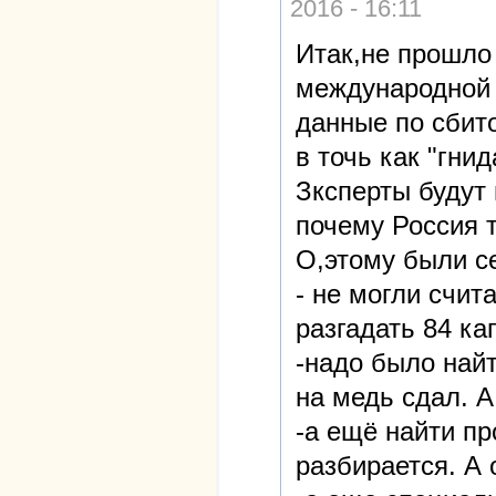
2016 - 16:11
Итак,не прошло 
международной 
данные по сбит
в точь как "гни
Зксперты будут 
почему Россия 
О,этому были с
- не могли счит
разгадать 84 ка
-надо было най
на медь сдал. 
-а ещё найти пр
разбирается. А 