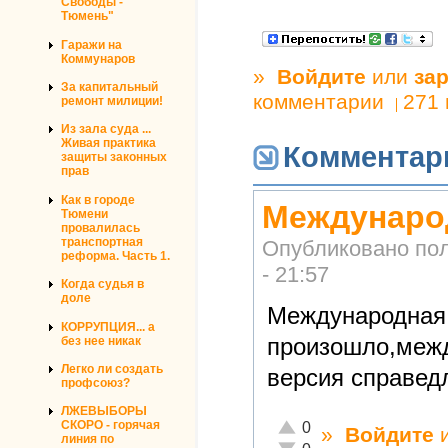
Свободы -
Тюмень"
Гаражи на
Коммунаров
»
Войдите
или
за
За капитальный
комментарии
271
ремонт милиции!
Из зала суда ...
Живая практика
Комментар
защиты законных
прав
Как в городе
Междунаро
Тюмени
провалилась
транспортная
Опубликовано по
реформа. Часть 1.
- 21:57
Когда судья в
доле
Международная 
КОРРУПЦИЯ... а
произошло,межд
без нее никак
Легко ли создать
версия справед
профсоюз?
ЛЖЕВЫБОРЫ
Отлично!
СКОРО - горячая
0
»
Войдите
линия по
Неадекватно!