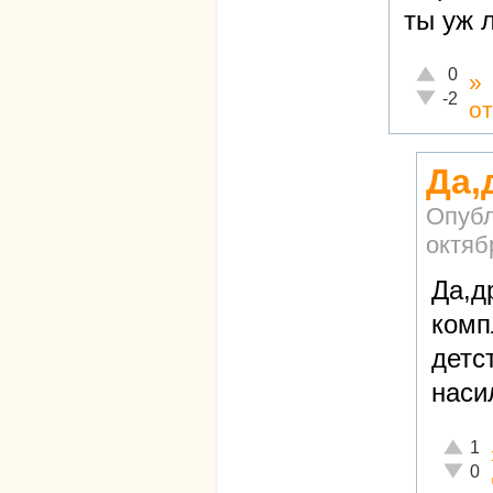
ты уж 
Отлично!
0
»
Неадекват
-2
о
Да,
Опубл
октяб
Да,д
комп
детс
наси
Отличн
1
Неадек
0