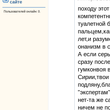
сайте
походу этот
Пользователей онлайн: 0.
компетентны
туалетной 
пальцем,как
лет,и разум
онанизм в с
А если серь
сразу посл
гумконвоя 
Сирии,твои
подляну,бла
"экспертам"
нет-та же 
ничем не п