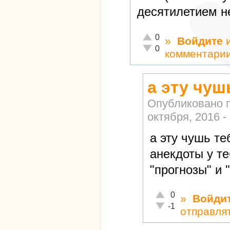
десятилетием н
Отлично!
0
»
Войдите
Неадекватно!
0
комментари
а эту чуш
Опубликовано 
октября, 2016 -
а эту чушь те
анекдоты у т
"прогнозы" и 
Отлично!
0
»
Войди
Неадекватно!
-1
отправля