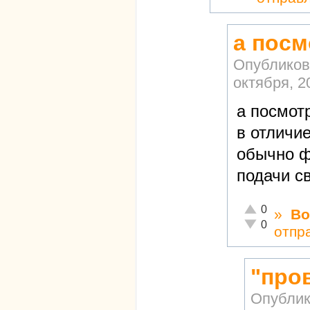
а посм
Опубликов
октября, 2
а посмот
в отличи
обычно ф
подачи с
Отлично!
0
»
Во
Неадекватно!
0
отпр
"про
Опублик