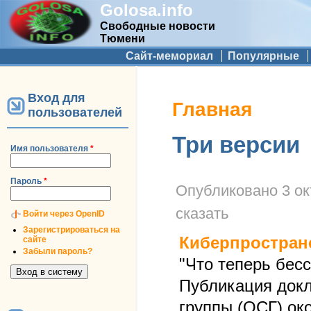
Golosa.info
Свободные новости
Тюмени
Дополнительное меню
Сайт-мемориал
Популярные
Вход для
Вы здесь
Главная
пользователей
Три версии
Имя пользователя
*
Пароль
*
Опубликовано
3 ок
сказать
Войти через OpenID
Зарегистрироваться на
Киберпростран
сайте
Забыли пароль?
"Что теперь бес
Публикация док
группы (ОСГ) ок