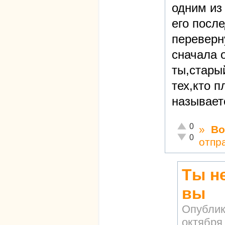
одним из
его посл
переверну
сначала 
ты,стары
тех,кто п
называе
Отлично!
0
»
Во
Неадекватно!
0
отпр
Ты н
вы
Опублик
октября,