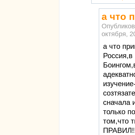
а что 
Опубликов
октября, 2
а что пр
Россия,в
Боингом,
адекватн
изучение
созтязат
сначала 
только п
том,что 
ПРАВИЛ!!