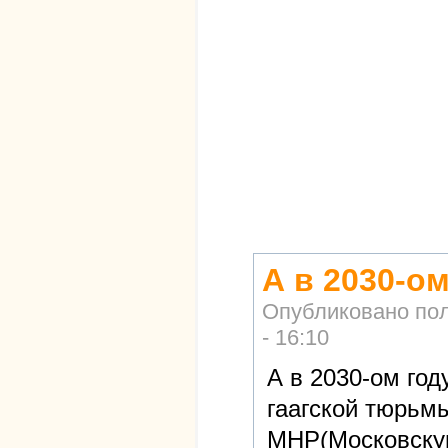
А в 2030-о
Опубликовано по
- 16:10
А в 2030-ом го
гаагской тюрьм
МНР(Московскую