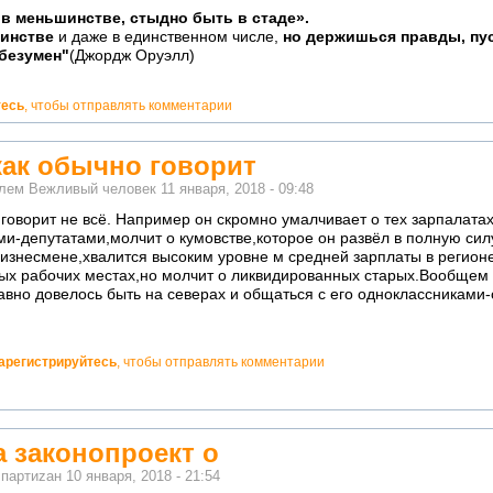
в меньшинстве, стыдно быть в стаде».
шинстве
и даже в единственном числе,
но держишься правды, пус
 безумен"
(Джордж Оруэлл)
тесь
, чтобы отправлять комментарии
как обычно говорит
елем
Вежливый человек
11 января, 2018 - 09:48
 говорит не всё. Например он скромно умалчивает о тех зарпалат
и-депутатами,молчит о кумовстве,которое он развёл в полную сил
изнесмене,хвалится высоким уровне м средней зарплаты в регионе
овых рабочих местах,но молчит о ликвидированных старых.Вообщем
авно довелось быть на северах и общаться с его одноклассниками-
арегистрируйтесь
, чтобы отправлять комментарии
 законопроект о
м
партиzан
10 января, 2018 - 21:54