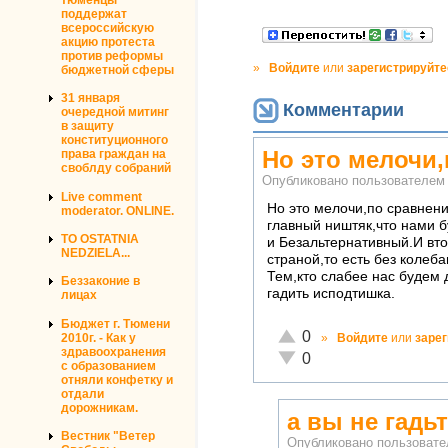
поддержат
всероссийскую
акцию протеста
против реформы
»
Войдите
или
зарегистрируйте
бюджетной сферы
31 января
Комментарии
очередной митинг
в защиту
конституционного
Но это мелочи
права граждан на
своблду собраний
Опубликовано пользователе
Live comment
Но это мелочи,по сравнен
moderator. ONLINE.
главный ништяк,что нами
TO OSTATNIA
и Безальтернативный.И вт
NEDZIELA...
страной,то есть без колеб
Тем,кто слабее нас будем 
Беззаконие в
гадить исподтишка.
лицах
Бюджет г. Тюмени
Отлично!
0
2010г. - Как у
»
Войдите
или
заре
здравоохранения
Неадекватно!
0
с образованием
отняли конфетку и
отдали
дорожникам.
а вы не гадь
Вестник "Ветер
Опубликовано пользоват