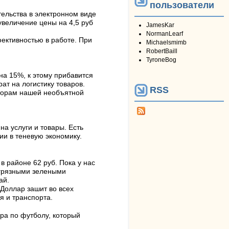
пользователи
ельства в электронном виде
увеличение цены на 4,5 руб
JamesKar
NormanLearf
ективностью в работе. При
Michaelsmimb
RobertBaill
TyroneBog
на 15%, к этому прибавится
ат на логистику товаров.
RSS
сторам нашей необъятной
на услуги и товары. Есть
ии в теневую экономику.
 районе 62 руб. Пока у нас
"грязными зелеными
ай.
Доллар зашит во всех
я и транспорта.
ра по футболу, который