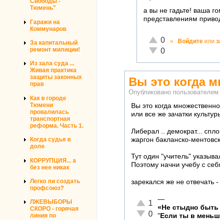
Свободы -
Тюмень"
а вы не гадьте! ваша г
представлениям приводи
Гаражи на
Коммунаров
Отлично!
0
»
Войдите
или
з
За капитальный
Неадекватно!
ремонт милиции!
0
Из зала суда ...
Живая практика
защиты законных
Вы это когда 
прав
Опубликовано пользователе
Как в городе
Тюмени
Вы это когда множественн
провалилась
или все же зачатки культур
транспортная
реформа. Часть 1.
Либерал .. демократ... спл
жаргон бакланско-ментовско
Когда судья в
доле
Тут один "учитель" указыв
КОРРУПЦИЯ... а
Поэтому начни учебу с себя
без нее никак
Легко ли создать
зарекался же не отвечать -
профсоюз?
—
Отлично!
ЛЖЕВЫБОРЫ
1
«Не стыдно быть 
СКОРО - горячая
Неадекватно!
0
"
Если ты в мень
линия по