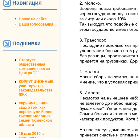
Навигация
2. Молоко.
Введены новые требования 
через государственную сист
за литр или около 10%.
Новое на сайте
Так выходит, что подобные
Ваши голосования
этом государство имеет огр
3. Транспорт.
Подшивки
Последние несколько лет пр
удорожание бензина на 5 ру
Без разницы, производится 
Стартует
придется на грузовиках. Дор
общественная
кампания против
4. Налоги.
Центра "Э"
Новые сборы на землю, на не
КОРРУПЦИОННЫЕ
мнение, что в условиях кри
уши торчат в
законодательстве
5. Импорт.
ЖКХ
Несмотря на нынешнее небол
не взлетело до небес импор
#Крымнаш! или
сказ о том, как
бумажками". Удорожание дол
опрокинули более
Самая большая страна в мир
тысячи молодых
категориях продуктов. Хотя
семей Тюменской
области
Но нас спасут домашнее ко
15 мая 2010 г.
принесет счастье и оптимиз
тюменцы