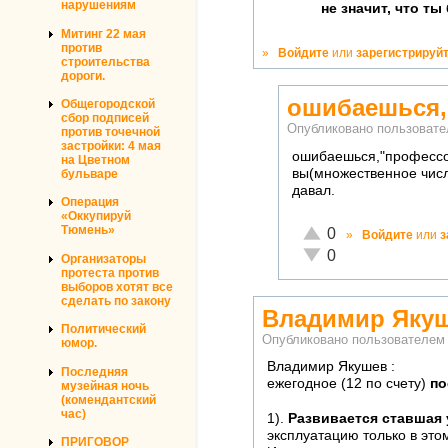
нарушениям
не значит, что ты
Митинг 22 мая
против
»
Войдите
или
зарегистрируй
строительства
дороги.
ошибаешься,
Общегородской
сбор подписей
Опубликовано пользоват
против точечной
застройки: 4 мая
ошибаешься,"профессо
на Цветном
вы(множественное числ
бульваре
давал.
Операция
«Оккупируй
Отлично!
Тюмень»
0
»
Войдите
или
з
Неадекватно!
0
Организаторы
протеста против
выборов хотят все
сделать по закону
Владимир Якуш
Политический
Опубликовано пользователе
юмор.
Владимир Якушев :
Последняя
ежегодное (12 по счету)
по
музейная ночь
(комендантский
час)
1).
Развивается ставшая
эксплуатацию только в этом
ПРИГОВОР