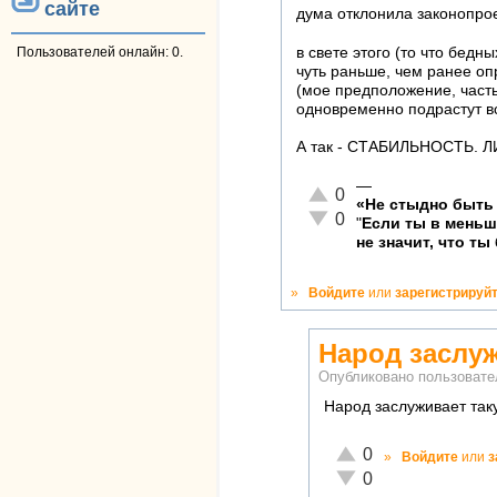
сайте
дума отклонила законопрое
в свете этого (то что бе
Пользователей онлайн: 0.
чуть раньше, чем ранее оп
(мое предположение, часть
одновременно подрастут в
А так - СТАБИЛЬНОСТЬ. 
—
Отлично!
0
«Не стыдно быть 
Неадекватно!
0
"
Если ты в мень
не значит, что ты
»
Войдите
или
зарегистрируй
Народ заслу
Опубликовано пользоват
Народ заслуживает таку
Отлично!
0
»
Войдите
или
з
Неадекватно!
0