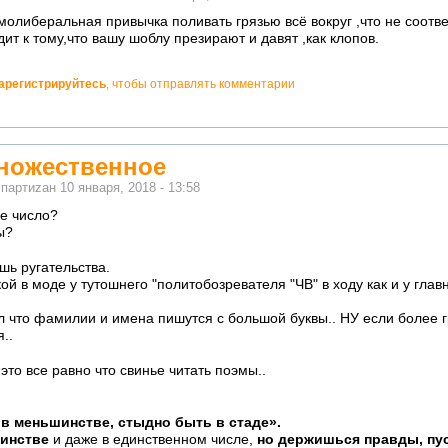
омолиберальная привычка поливать грязью всё вокруг ,что не соотв
т к тому,что вашу шоблу презирают и давят ,как клопов.
арегистрируйтесь
, чтобы отправлять комментарии
множественное
м
партиzан
10 января, 2018 - 13:58
ое число?
ы?
ошь ругательства.
й в моде у тутошнего "политобозревателя "ЧВ" в ходу как и у глав
ал что фамилии и имена пишутся с большой буквы.. НУ если более
..
 это все равно что свинье читать поэмы..
в меньшинстве, стыдно быть в стаде».
шинстве
и даже в единственном числе,
но держишься правды, пус