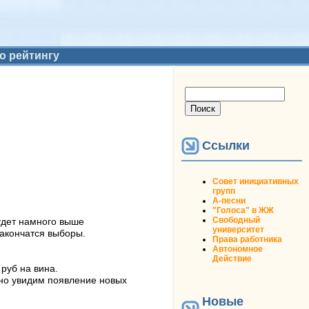
о рейтингу
Форма поиска
Поиск
Ссылки
Совет инициативных
групп
А-песни
"Голоса" в ЖЖ
Свободный
удет намного выше
университет
акончатся выборы.
Права работника
Автономное
Действие
руб на вина.
нно увидим появление новых
Новые