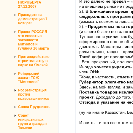
И это далеко не предел – 
НЮРНБЕРГА
на внешнем рынке не прода
27.12.2007
2).
В ближайшее время п
Приходите на
федеральных программ 
демонстрацию 7
(изыскать возможно лишь за
ноября!
3).
«Продаем мы пока гор
(и с чего бы это не толпят
Проект РОССИЯ -
что сказать о
Тут все наши усилия как б
законности
сформировано оно не объе
митингов и
двигатель. Манагеры - инс
гуляния 26 марта
разы талицы, тавды .. проч
Такой дефицит преодолим!
Противодействие
строительству в
. Есть прекрасный, полно
парке на Ямской
Иногда
хочется учредить
член ОНФ :
Рейдерский
"Хочу, в частности, отмети
захват ТСЖ
"Метелево"
Губернатор элегантно на
Здесь, на мой взгляд, и за
Росрегистрация
Поставка товаров исключ
против
проект
. Доходило до того
правозащитников
Отсюда и указание на не
Снова Прудников.
(ну не иначе Казахстан, Б
Совет
инициативных
И опять .. и это все о том
групп и граждан
Тюмени
—