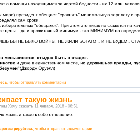
кт о помощи находящимся за чертой бедности - их 12 млн. челове
дных море) президент обещает "сравнять" минимальную зарплату с
ределял сам сроки.
 избирательных "обещалок". При этом это никак не скажется на кач
се цены... да и прожиточный минимум - это МИНИМУМ по определ
ЛИШЬ БЫ НЕ БЫЛО ВОЙНЫ. НЕ ЖИЛИ БОГАТО .. И НЕ БУДЕМ.. СТ
в меньшинстве, стыдно быть в стаде».
шинстве
и даже в единственном числе,
но держишься правды, пус
 безумен"
(Джордж Оруэлл)
тесь
, чтобы отправлять комментарии
живает такую жизнь
елем
Хочу сказать
11 января, 2018 - 08:51
ю жизнь и такое к себе отношение.
арегистрируйтесь
, чтобы отправлять комментарии