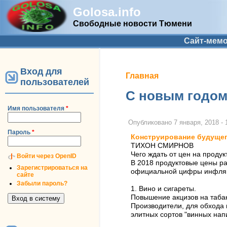
Golosa.info
Свободные новости Тюмени
Дополнительное меню
Сайт-мем
Вход для
Вы здесь
Главная
пользователей
С новым годом
Имя пользователя
*
Опубликовано
7 января, 2018 - 
Пароль
*
Конструирование будуще
ТИХОН СМИРНОВ
Чего ждать от цен на продук
Войти через OpenID
В 2018 продуктовые цены ра
Зарегистрироваться на
официальной цифры инфляци
сайте
Забыли пароль?
1. Вино и сигареты.
Повышение акцизов на табак
Производители, для обхода 
элитных сортов "винных напи