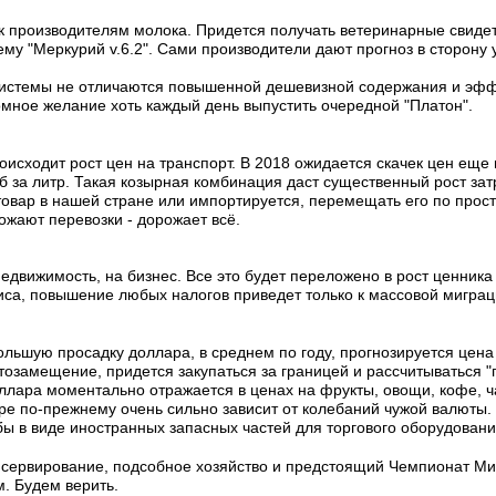
к производителям молока. Придется получать ветеринарные свидет
ему "Меркурий v.6.2". Сами производители дают прогноз в сторону 
 системы не отличаются повышенной дешевизной содержания и эфф
омное желание хоть каждый день выпустить очередной "Платон".
оисходит рост цен на транспорт. В 2018 ожидается скачек цен еще 
б за литр. Такая козырная комбинация даст существенный рост затр
товар в нашей стране или импортируется, перемещать его по про
ожают перевозки - дорожает всё.
движимость, на бизнес. Все это будет переложено в рост ценника 
зиса, повышение любых налогов приведет только к массовой миграц
ьшую просадку доллара, в среднем по году, прогнозируется цена в
тозамещение, придется закупаться за границей и рассчитываться 
лара моментально отражается в ценах на фрукты, овощи, кофе, ч
е по-прежнему очень сильно зависит от колебаний чужой валюты. 
 бы в виде иностранных запасных частей для торгового оборудовани
нсервирование, подсобное хозяйство и предстоящий Чемпионат Ми
м. Будем верить.