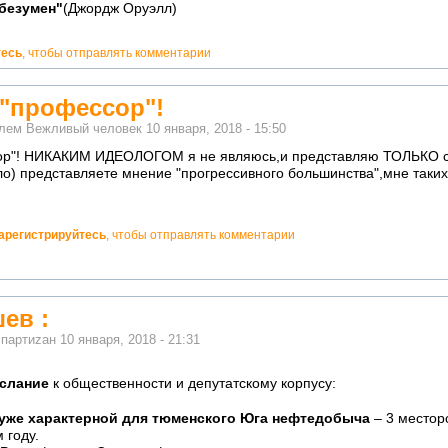
 безумен"
(Джордж Оруэлл)
тесь
, чтобы отправлять комментарии
"профессор"!
елем
Вежливый человек
10 января, 2018 - 15:50
р"! НИКАКИМ ИДЕОЛОГОМ я не являюсь,и представляю ТОЛЬКО св
о) представляете мнение "прогрессивного большинства",мне таких
арегистрируйтесь
, чтобы отправлять комментарии
ев :
м
партиzан
10 января, 2018 - 21:31
слание
к общественности и депутатскому корпусу:
 уже характерной для тюменского Юга нефтедобыча
– 3 местор
 году.