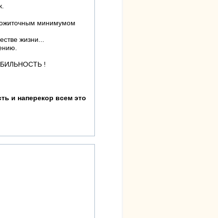
к.
 прожиточным минимумом
естве жизни...
ению.
АБИЛЬНОСТЬ !
ть и наперекор всем это