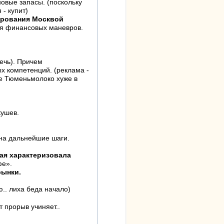
овые запасы. (поскольку
- купит)
ирования Москвой
ия финансовых маневров.
речь). Причем
х компетенций. (реклама -
 же Тюменьмолоко хуже в
ушев.
 на дальнейшие шаги.
рая характеризовала
фе».
рынки.
.. лиха беда начало)
т прорыв учиняет..