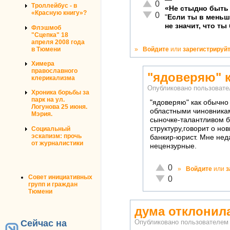
Отлично!
0
Троллейбус - в
«Не стыдно быть 
«Красную книгу»?
Неадекватно!
0
"
Если ты в мень
не значит, что ты
Флэшмоб
"Сцепка" 18
апреля 2008 года
в Тюмени
»
Войдите
или
зарегистрируй
Химера
православного
"ядоверяю" 
клерикализма
Опубликовано пользоват
Хроника борьбы за
парк на ул.
"ядоверяю" как обычно
Логунова 25 июня.
областными чиновникам
Мэрия.
сыночке-талантливом б
структуру,говорит о н
Социальный
эскапизм: прочь
банкир-юрист. Мне нед
от журналистики
нецензурные.
Отлично!
0
»
Войдите
или
з
Совет инициативных
Неадекватно!
0
групп и граждан
Тюмени
дума отклонила
Сейчас на
Опубликовано пользователе