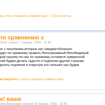
сь
, чтобы отправлять комментарии
122 просмотра
,по сравнению с
м
Хочу сказать
7 января, 2018 - 12:46
ию с ништяками,которые нас ожидают.Конешно
 будет по прежнему править Непогрешимый,Непобедимый
орой ништяк,что мы по прежнему остаёмся суверенной
аний будем делать гадости и подлянки другим странам.
делать подлянки в открытую,кто сильнее нас,будем
гистрируйтесь
, чтобы отправлять комментарии
те! ваша
елем
Вежливый человек
10 января, 2018 - 13:50