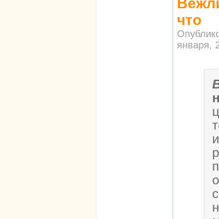
Вежли
что
Опублик
января, 2
т
и
р
п
о
с
н