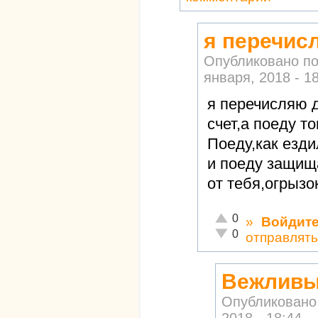
я перечис
Опубликовано п
января, 2018 - 1
я перечисляю 
счет,а поеду то
Поеду,как езди
и поеду защищ
от тебя,огрызо
Отлично!
0
»
Войдит
Неадекватно!
0
отправлят
Вежливый
Опубликовано