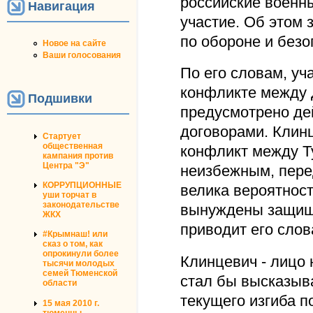
российские военны
Навигация
участие. Об этом
по обороне и без
Новое на сайте
Ваши голосования
По его словам, уч
конфликте между 
Подшивки
предусмотрено д
договорами. Клинц
Стартует
общественная
конфликт между Т
кампания против
Центра "Э"
неизбежным, пере
КОРРУПЦИОННЫЕ
велика вероятност
уши торчат в
законодательстве
вынуждены защища
ЖКХ
приводит его слов
#Крымнаш! или
сказ о том, как
опрокинули более
Клинцевич - лицо 
тысячи молодых
семей Тюменской
стал бы высказыва
области
текущего изгиба п
15 мая 2010 г.
тюменцы