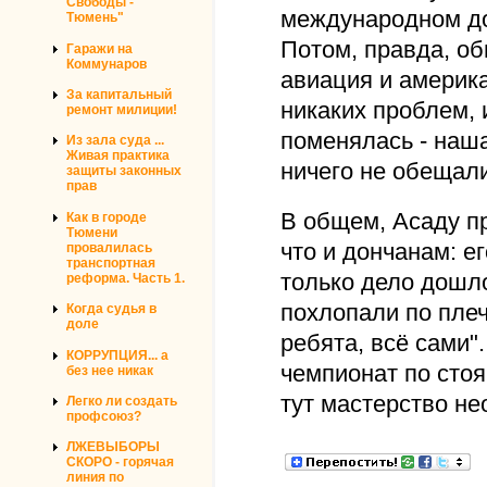
Свободы -
международном до
Тюмень"
Потом, правда, об
Гаражи на
Коммунаров
авиация и америк
За капитальный
никаких проблем, 
ремонт милиции!
поменялась - наша
Из зала суда ...
Живая практика
ничего не обещали
защиты законных
прав
В общем, Асаду п
Как в городе
Тюмени
что и дончанам: е
провалилась
транспортная
только дело дошл
реформа. Часть 1.
похлопали по плеч
Когда судья в
доле
ребята, всё сами"
КОРРУПЦИЯ... а
чемпионат по стоя
без нее никак
тут мастерство не
Легко ли создать
профсоюз?
ЛЖЕВЫБОРЫ
СКОРО - горячая
линия по