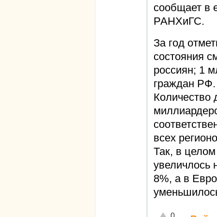
сообщает в 
РАНХиГС.
За год отмет
состояния с
россиян; 1 
граждан РФ.
Количество 
миллиардеро
соответстве
всех регионо
Так, в цело
увеличлось н
8%, а в Евро
уменьшилось
Отлично!
0