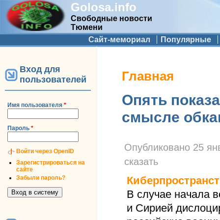
Golosa.info
Свободные новости
Тюмени
Дополнительное меню
Сайт-мемориал
Популярные
Вход для
Вы здесь
Главная
пользователей
Опять показа
Имя пользователя
*
смысле обка
Пароль
*
Опубликовано
25 ян
Войти через OpenID
сказать
Зарегистрироваться на
сайте
Забыли пароль?
Киберпространс
В случае начала 
и Сирией дислоци