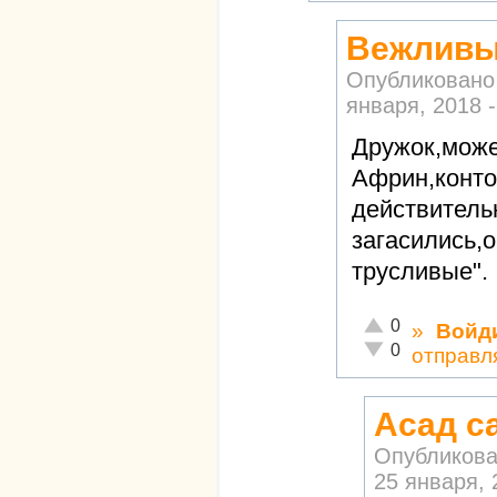
Вежливый
Опубликовано
января, 2018 -
Дружок,може
Африн,конто
действитель
загасились,
трусливые".
Отлично!
0
»
Войд
Неадекватно!
0
отправл
Асад с
Опубликова
25 января, 