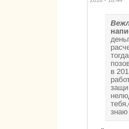
2018 - 18:44
Вежл
напи
день
расч
тогда
позов
в 20
рабо
защи
нелю
тебя,
знаю 