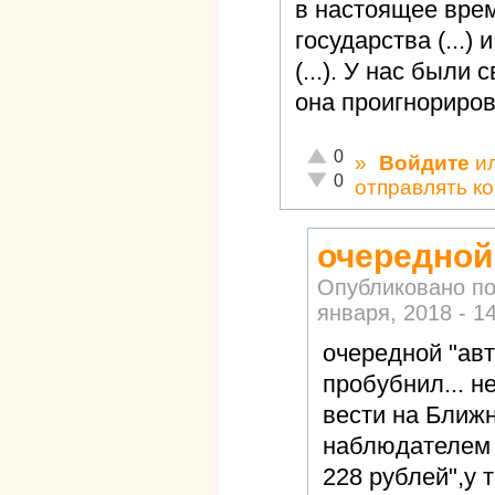
в настоящее врем
государства (...)
(...). У нас были
она проигнорирова
Отлично!
0
»
Войдите
и
Неадекватно!
0
отправлять к
очередной
Опубликовано п
января, 2018 - 1
очередной "авт
пробубнил... н
вести на Ближ
наблюдателем 
228 рублей",у 