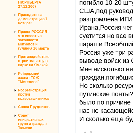
погибло 10-20 шт
НЮРНБЕРГА
27.12.2007
США,под руковод
Приходите на
разгромлена ИГИ
демонстрацию 7
ноября!
Ирана,Россия чег
Проект РОССИЯ -
суетится но все в
что сказать о
законности
параши.Всеобший
митингов и
гуляния 26 марта
Россия уже три р
Противодействие
выводе войск из 
строительству в
парке на Ямской
Мне нисколько не
Рейдерский
граждан,погибших
захват ТСЖ
"Метелево"
Но сколько ресур
Росрегистрация
путинские понты?
против
правозащитников
было по причине 
Снова Прудников.
нас не касающей
Совет
И сколько ещё бу
инициативных
групп и граждан
Тюмени
Отлично!