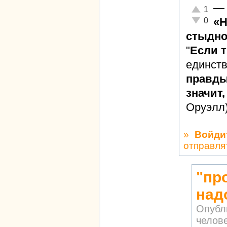
—
Отлично!
1
Неадекват
«Н
0
стыдно
"
Если 
единст
правды,
значит,
Оруэлл
»
Войди
отправля
"пр
над
Опубл
челов