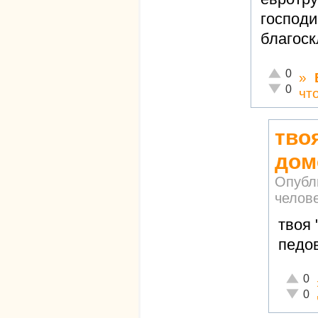
господи
благоск
Отлично!
0
»
Неадекват
0
чт
тво
дом
Опубл
челов
твоя 
педов
Отличн
0
Неадек
0