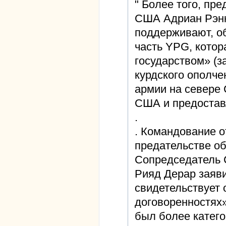
" Более того, пр
США Адриан Рэнк
поддерживают, об
часть YPG, котор
государством» (з
курдского ополч
армии на севере 
США и предостав
.
. Командование 
предательстве об
Сопредседатель 
Рияд Дерар заяв
свидетельствует 
договоренностях
был более катего