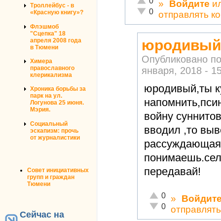
0
»
Войдите
и
Троллейбус - в
Неадекватно!
0
«Красную книгу»?
отправлять к
Флэшмоб
"Сцепка" 18
апреля 2008 года
юродивый,
в Тюмени
Опубликовано п
Химера
православного
января, 2018 - 1
клерикализма
юродивый,ты к
Хроника борьбы за
парк на ул.
напомнить,пси
Логунова 25 июня.
Мэрия.
войну суннитов
Социальный
вводил ,то выв
эскапизм: прочь
от журналистики
рассуждающая 
понимаешь.сел
передавай!
Совет инициативных
групп и граждан
Тюмени
Отлично!
0
»
Войдит
Неадекватно!
0
отправлят
Сейчас на