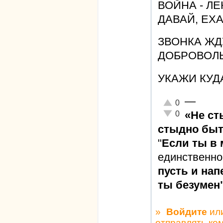
ВОЙНА - Л
ДАВАЙ, ЕХА
ЗВОНКА ЖДУ
ДОБРОВОЛЬ
УКАЖИ КУД
—
Отлично!
0
Неадекватно!
«Не ст
0
стыдно быт
"
Если ты в
единственно
пусть и нап
ты безумен
»
Войдите
ил
отправлять ко