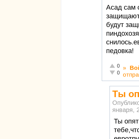
Асад сам 
защищают
будут защ
пиндохозя
снилось.е
педовка!
Отлично!
0
»
Во
Неадекватно!
0
отпра
Ты оп
Опублик
января, 2
Ты опят
тебе,чт
евротру