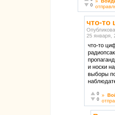
»
Войд
Неадекватно!
0
отправл
что-то
Опубликова
25 января, 
что-то ци
радиопсак
пропаганд
и носки н
выборы п
наблюдат
Отлично!
0
»
Во
Неадекватно!
0
отпра