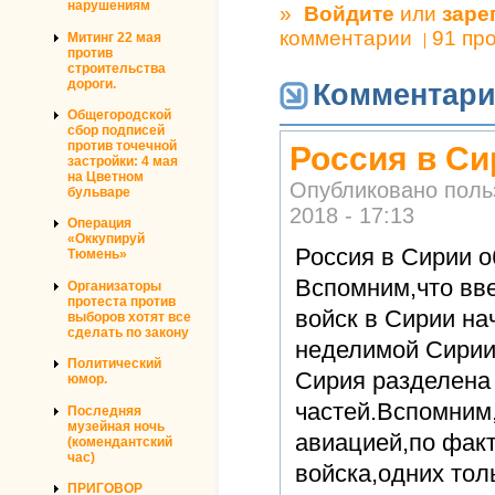
нарушениям
»
Войдите
или
заре
комментарии
91 пр
Митинг 22 мая
против
строительства
дороги.
Комментар
Общегородской
сбор подписей
против точечной
Россия в Си
застройки: 4 мая
на Цветном
Опубликовано пол
бульваре
2018 - 17:13
Операция
«Оккупируй
Россия в Сирии о
Тюмень»
Вспомним,что вв
Организаторы
протеста против
войск в Сирии на
выборов хотят все
сделать по закону
неделимой Сирии
Политический
Сирия разделена 
юмор.
частей.Вспомним
Последняя
музейная ночь
авиацией,по фак
(комендантский
час)
войска,одних тол
ПРИГОВОР