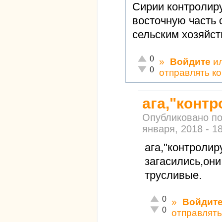
Сирии контролир
восточную часть 
сельским хозяйст
Отлично!
0
»
Войдите
и
Неадекватно!
0
отправлять к
ага,"конт
Опубликовано п
января, 2018 - 1
ага,"контролир
загасились,они
трусливые.
Отлично!
0
»
Войдит
Неадекватно!
0
отправлят