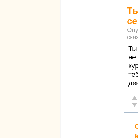
Ты
с
Опу
ска
Ты
не
ку
те
де
От
Не