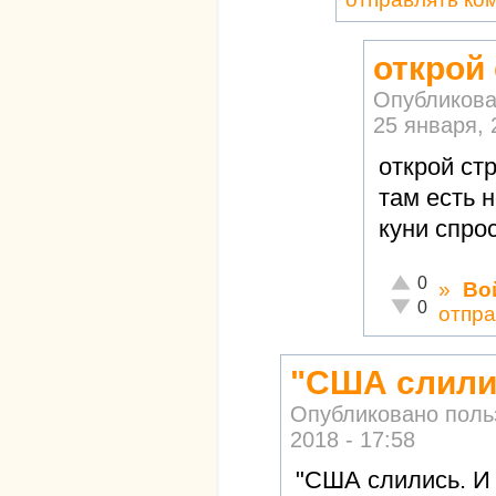
открой
Опубликова
25 января, 
открой ст
там есть 
куни спро
Отлично!
0
»
Во
Неадекватно!
0
отпра
"США слилис
Опубликовано пол
2018 - 17:58
"США слились. И 