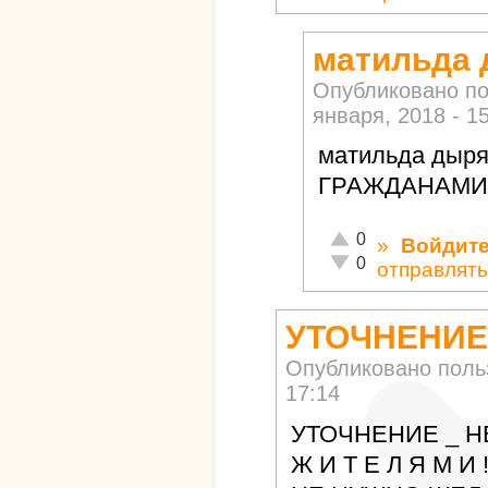
матильда 
Опубликовано п
января, 2018 - 1
матильда дыря
ГРАЖДАНАМИ
Отлично!
0
»
Войдит
Неадекватно!
0
отправлят
УТОЧНЕНИЕ 
Опубликовано пол
17:14
УТОЧНЕНИЕ _ Н
Ж И Т Е Л Я М И !