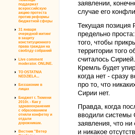
заявлении, конечно
поддержат
всероссийскую
случае его конфли
акцию протеста
против реформы
бюджетной сферы
Текущая позиция 
31 января
предельно проста
очередной митинг
в защиту
того, чтобы прикр
конституционного
права граждан на
территории того о
своблду собраний
считалось Сирией.
Live comment
moderator. ONLINE.
Кремль будет упир
TO OSTATNIA
когда нет - сразу
NEDZIELA...
про то, что никак
Беззаконие в
лицах
Сирии нет.
Бюджет г. Тюмени
2010г. - Как у
Правда, когда пос
здравоохранения
с образованием
вводили системы 
отняли конфетку и
отдали
заявления, что ни
дорожникам.
и никакое отсутств
Вестник "Ветер