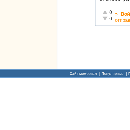
Отлично!
0
»
Вой
Неадекватно!
0
отпра
Дополнительное меню
Сайт-мемориал
Популярные