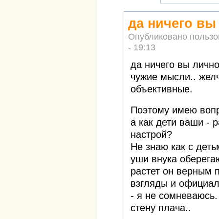
да ничего вы
Опубликовано польз
- 19:13
да ничего вы лично
чужие мысли.. жел
объективные.
Поэтому имею воп
а как дети ваши -
настрой?
Не знаю как с деть
уши внука оберега
растет он верным п
взгляды и официал
- я не сомневаюсь.
стену плача..