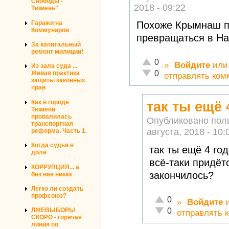
Свободы -
2018 - 09:22
Тюмень"
Гаражи на
Похоже Крымнаш п
Коммунаров
превращаться в Н
За капитальный
ремонт милиции!
Отлично!
0
»
Войдите
ил
Из зала суда ...
Неадекватно!
0
Живая практика
отправлять ком
защиты законных
прав
Как в городе
так ты ещё 
Тюмени
провалилась
Опубликовано пол
транспортная
августа, 2018 - 10:
реформа. Часть 1.
Когда судья в
так ты ещё 4 го
доле
всё-таки придёт
КОРРУПЦИЯ... а
закончилось?
без нее никак
Легко ли создать
профсоюз?
Отлично!
0
»
Войдите
Неадекватно!
0
ЛЖЕВЫБОРЫ
отправлять 
СКОРО - горячая
линия по