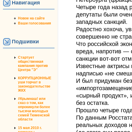
Навигация
Четыре года назад 
депутаты были очен
Новое на сайте
западных санкций.
Ваши голосования
Радостно хохоча, ув
совершенно не стр
Подшивки
Что российской экон
вреда, напротив — 
Стартует
санкции вот-вот отм
общественная
Известные актрисы 
кампания против
Центра "Э"
надписью «не смеш
КОРРУПЦИОННЫЕ
И был придуман бе
уши торчат в
законодательстве
«импортозамещение
ЖКХ
«сырный продукт»,
#Крымнаш! или
без остатка.
сказ о том, как
опрокинули более
Прошло четыре года
тысячи молодых
семей Тюменской
По данным Росстат
области
реальных доходов н
15 мая 2010 г.
тюменцы