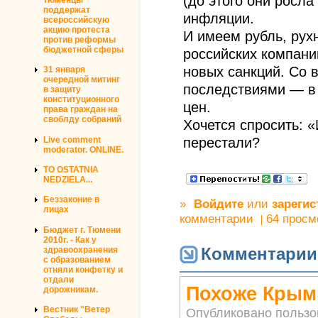
(до этого они росла
поддержат
инфляции.
всероссийскую
акцию протеста
И имеем рубль, рух
против реформы
бюджетной сферы
российских компани
новых санкций. Со
31 января
очередной митинг
последствиями — в
в защиту
конституционного
цен.
права граждан на
своблду собраний
Хочется спросить: 
Live comment
перестали?
moderator. ONLINE.
TO OSTATNIA
NEDZIELA...
Беззаконие в
»
Войдите
или
зарегис
лицах
комментарии
64 просм
Бюджет г. Тюмени
2010г. - Как у
Комментарии
здравоохранения
с образованием
отняли конфетку и
отдали
Похоже Крым
дорожникам.
Вестник "Ветер
Опубликовано польз