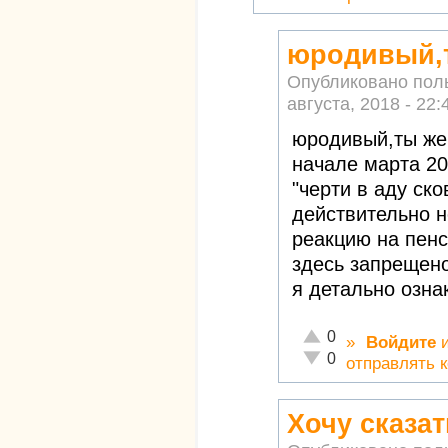
юродивый,т
Опубликовано пол
августа, 2018 - 22:
юродивый,ты же 
начале марта 20
"черти в аду ск
действительно 
реакцию на пен
здесь запрещено
я детально озна
Отлично!
0
»
Войдите
Неадекватно!
0
отправлять 
Хочу сказат