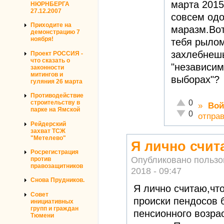
марта 2015
НЮРНБЕРГА
27.12.2007
совсем одо
Приходите на
маразм.Вот
демонстрацию 7
ноября!
тебя рылом
захлебнешь
Проект РОССИЯ -
что сказать о
"независи
законности
митингов и
выборах"?
гуляния 26 марта
Противодействие
Отлично!
0
строительству в
»
Вой
парке на Ямской
Неадекватно!
0
отпра
Рейдерский
захват ТСЖ
"Метелево"
Я лично счит
Росрегистрация
Опубликовано польз
против
правозащитников
2018 - 09:47
Снова Прудников.
Я лично считаю,чт
Совет
происки пендосов 
инициативных
групп и граждан
пенсионного возра
Тюмени