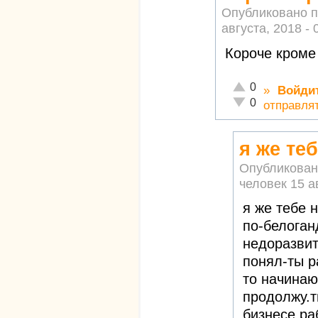
Опубликовано 
августа, 2018 - 
Короче кроме
Отлично!
0
»
Войди
Неадекватно!
0
отправля
я же те
Опубликован
человек
15 а
я же тебе 
по-белоган
недоразвит
понял-ты р
то начинаю
продолжу.т
бизнесе ра