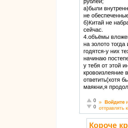
рублей;
а)были внутрен
не обеспеченны
б)Китай не набр
сейчас.
4.объёмы вложен
на золото тогда
годятся-у них т
начинаю постепе
у тебя от этой 
кровоизлеяние 
ответить(хотя бы
маякни,я продол
Отлично!
0
»
Войдите
Неадекватно!
0
отправлять 
Короче к