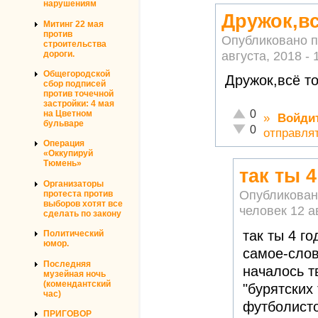
нарушениям
Дружок,вс
Митинг 22 мая
против
Опубликовано 
строительства
августа, 2018 - 
дороги.
Общегородской
Дружок,всё то
сбор подписей
против точечной
застройки: 4 мая
Отлично!
0
на Цветном
»
Войди
бульваре
Неадекватно!
0
отправля
Операция
«Оккупируй
Тюмень»
так ты 
Организаторы
Опубликован
протеста против
выборов хотят все
человек
12 а
сделать по закону
так ты 4 г
Политический
юмор.
самое-слов
Последняя
началось т
музейная ночь
(комендантский
"бурятских
час)
футболисто
ПРИГОВОР