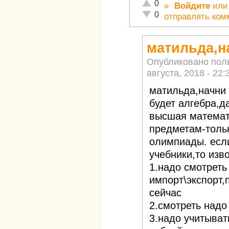
Отлично!
0
»
Войдите
ил
Неадекватно!
0
отправлять ком
матильда,н
Опубликовано пол
августа, 2018 - 22:
матильда,начни
будет алгебра,д
высшая математ
предметам-толь
олимпиады. если
учебники,то изв
1.надо смотреть
импорт\экспорт,
сейчас
2.смотреть надо
3.надо учитыват