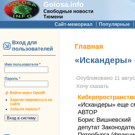
Golosa.info
Свободные новости
Тюмени
Дополнительное меню
Сайт-мемориал
Популярные
Вход для
Вы здесь
Главная
пользователей
«Искандеры»
Имя пользователя
*
Опубликовано
11 авгус
Пароль
*
Хочу сказать
Войти через OpenID
Киберпространств
Зарегистрироваться на
«Искандеры» еще с
сайте
Забыли пароль?
АВТОР
Борис Вишневский
депутат Законодате
Петербурга (фракци