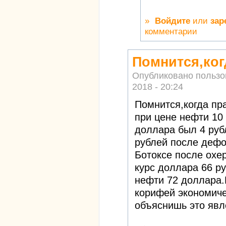
»
Войдите
или
зар
комментарии
Помнится,ког
Опубликовано польз
2018 - 20:24
Помнится,когда пр
при цене нефти 10
доллара был 4 руб
рублей после дефо
Ботоксе после охе
курс доллара 66 р
нефти 72 доллара.
корифей экономиче
объяснишь это явл