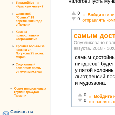
налогов.Пусть муча
Троллейбус - в
«Красную книгу»?
Отлично!
0
Флэшмоб
»
Войдите
ил
"Сцепка" 18
Неадекватно!
0
отправлять ком
апреля 2008 года
в Тюмени
Химера
самым дост
православного
клерикализма
Опубликовано пол
Хроника борьбы за
августа, 2018 - 10:
парк на ул.
Логунова 25 июня.
самым достойны
Мэрия.
пиндосов" будет
Социальный
эскапизм: прочь
у пятой колонны
от журналистики
льгот,пенсий,по
и мудозвона.
Совет инициативных
групп и граждан
Отлично!
0
»
Войдите
Тюмени
Неадекватно!
0
отправлять 
Сейчас на