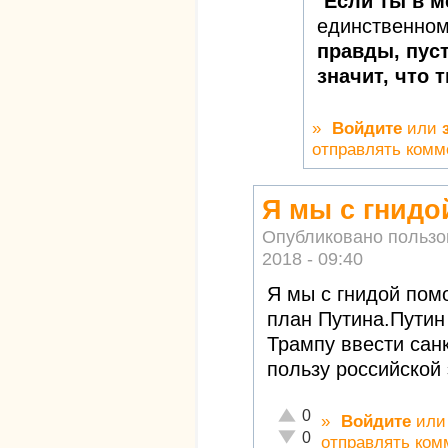
"
Если ты в 
единственном
правды, пуст
значит, что 
»
Войдите
или
отправлять комм
Я мы с гнидо
Опубликовано польз
2018 - 09:40
Я мы с гнидой пом
план Путина.Путин
Трампу ввести санк
пользу российской
Отлично!
0
»
Войдите
ил
Неадекватно!
0
отправлять ком