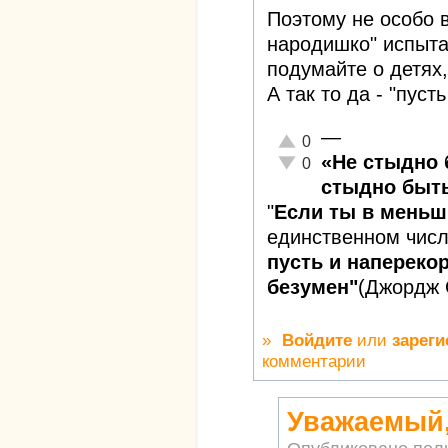
Поэтому не особо в
народишко" испытае
подумайте о детях,
А так то да - "пуст
—
Отлично!
0
«Не стыдно 
Неадекватно!
0
стыдно быть
"
Если ты в меньш
единственном чис
пусть и наперекор
безумен"
(Джордж 
»
Войдите
или
зареги
комментарии
Уважаемый,