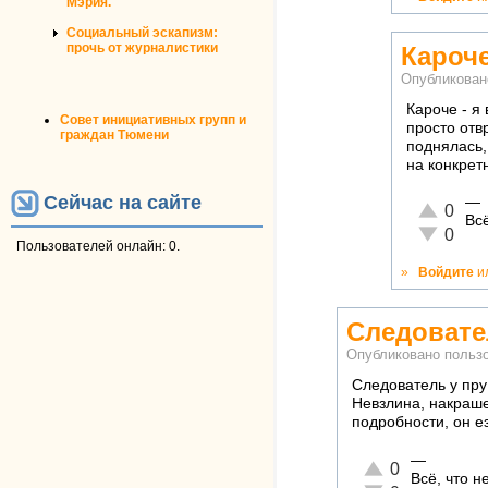
Мэрия.
Социальный эскапизм:
прочь от журналистики
Кароче
Опубликован
Кароче - я
Совет инициативных групп и
просто отв
граждан Тюмени
поднялась,
на конкрет
Сейчас на сайте
—
Отлично!
0
Вс
Неадеква
0
Пользователей онлайн: 0.
»
Войдите
и
Следовате
Опубликовано польз
Следователь у пру
Невзлина, накраше
подробности, он е
—
Отлично!
0
Всё, что 