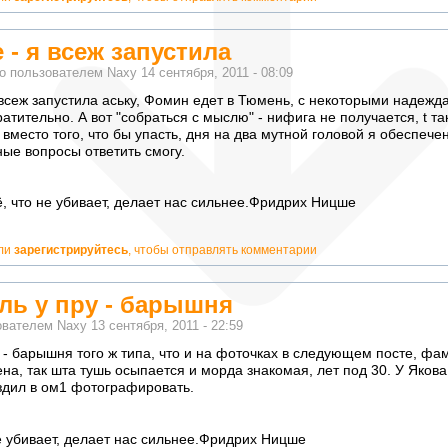
 - я всеж запустила
о пользователем
Naxy
14 сентября, 2011 - 08:09
 всеж запустила аську, Фомин едет в Тюмень, с некоторыми надежда
ратительно. А вот "собраться с мыслю" - нифига не получается, t та
 вместо того, что бы упасть, дня на два мутной головой я обеспечен
ные вопросы ответить смогу.
ё, что не убивает, делает нас сильнее.Фридрих Ницше
тно!
ли
зарегистрируйтесь
, чтобы отправлять комментарии
ль у пру - барышня
ователем
Naxy
13 сентября, 2011 - 22:59
 - барышня того ж типа, что и на фоточках в следующем посте, фа
на, так шта тушь осыпается и морда знакомая, лет под 30. У Яков
здил в ом1 фотографировать.
не убивает, делает нас сильнее.Фридрих Ницше