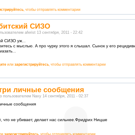
истрируйтесь
, чтобы отправлять комментарии
рбитский СИЗО
ользователем
aferist
13 сентября, 2011 - 22:42
ий СИЗО уж...
итесь с мыслью. А про чурку этого я слышал. Сынок у его рецидиви
мазать...
ите
или
зарегистрируйтесь
, чтобы отправлять комментарии
три личные сообщения
о пользователем
Naxy
14 сентября, 2011 - 02:37
личные сообщения
ё, что не убивает, делает нас сильнее.Фридрих Ницше
тно!
ли
зарегистрируйтесь
, чтобы отправлять комментарии