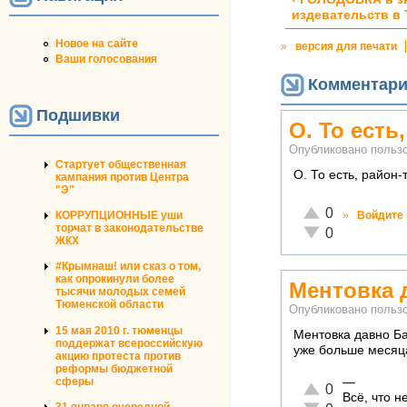
издевательств в
Новое на сайте
»
версия для печати
Ваши голосования
Комментар
Подшивки
О. То есть
Опубликовано польз
Стартует общественная
О. То есть, район-
кампания против Центра
"Э"
Отлично!
0
»
Войдите
КОРРУПЦИОННЫЕ уши
торчат в законодательстве
Неадекватно!
0
ЖКХ
#Крымнаш! или сказ о том,
как опрокинули более
Ментовка 
тысячи молодых семей
Тюменской области
Опубликовано польз
15 мая 2010 г. тюменцы
Ментовка давно Ба
поддержат всероссийскую
уже больше месяца
акцию протеста против
реформы бюджетной
—
сферы
Отлично!
0
Всё, что 
Неадекватно!