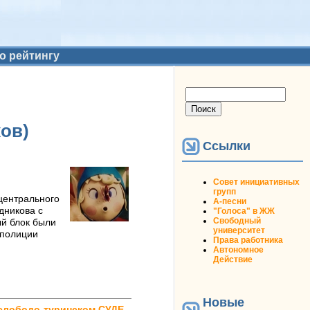
о рейтингу
Форма поиска
Поиск
ков)
Ссылки
Совет инициативных
групп
центрального
А-песни
дникова с
"Голоса" в ЖЖ
Свободный
ый блок были
университет
 полиции
Права работника
Автономное
Действие
Новые
лободо-туринском СУДЕ.