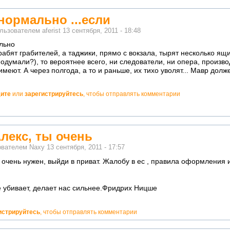
нормально ...если
ользователем
aferist
13 сентября, 2011 - 18:48
льно
грабят грабителей, а таджики, прямо с вокзала, тырят несколько ящ
 подумали?), то вероятнее всего, ни следователи, ни опера, произ
меют. А через полгода, а то и раньше, их тихо уволят... Мавр долже
ите
или
зарегистрируйтесь
, чтобы отправлять комментарии
лекс, ты очень
ователем
Naxy
13 сентября, 2011 - 17:57
ы очень нужен, выйди в приват. Жалобу в ес , правила оформления 
не убивает, делает нас сильнее.Фридрих Ницше
истрируйтесь
, чтобы отправлять комментарии