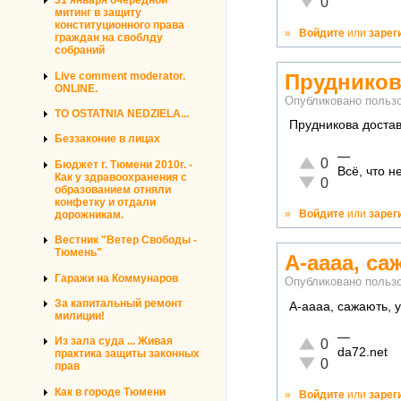
31 января очередной
0
митинг в защиту
конституционного права
»
Войдите
или
зарег
граждан на своблду
собраний
Прудников
Live comment moderator.
ONLINE.
Опубликовано польз
TO OSTATNIA NEDZIELA...
Прудникова достав
Беззаконие в лицах
—
Отлично!
0
Бюджет г. Тюмени 2010г. -
Всё, что 
Как у здравоохранения с
Неадекватно!
0
образованием отняли
конфетку и отдали
»
Войдите
или
зарег
дорожникам.
Вестник "Ветер Свободы -
Тюмень"
А-аааа, са
Гаражи на Коммунаров
Опубликовано польз
За капитальный ремонт
А-аааа, сажають, у
милиции!
—
Отлично!
Из зала суда ... Живая
0
da72.net
практика защиты законных
Неадекватно!
0
прав
Как в городе Тюмени
»
Войдите
или
зарег