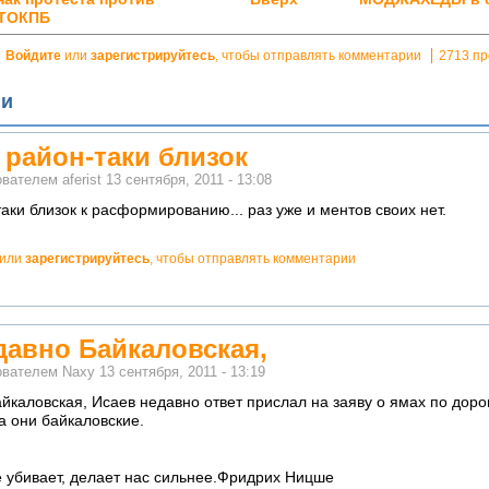
 ТОКПБ
Войдите
или
зарегистрируйтесь
, чтобы отправлять комментарии
2713 п
ии
, район-таки близок
ователем
aferist
13 сентября, 2011 - 13:08
таки близок к расформированию... раз уже и ментов своих нет.
или
зарегистрируйтесь
, чтобы отправлять комментарии
давно Байкаловская,
ователем
Naxy
13 сентября, 2011 - 13:19
йкаловская, Исаев недавно ответ прислал на заяву о ямах по дорог
 они байкаловские.
не убивает, делает нас сильнее.Фридрих Ницше