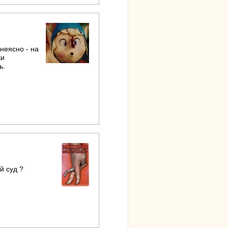
неясно - на
ки
ь.
й суд ?