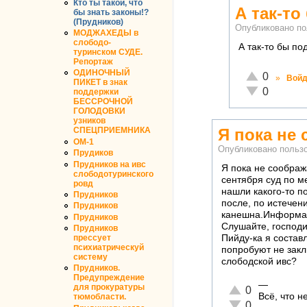
Кто ты такой, что
А так-то
бы знать законы!?
(Прудников)
Опубликовано п
МОДЖАХЕДЫ в
слободо-
А так-то бы по
туринском СУДЕ.
Репортаж
ОДИНОЧНЫЙ
Отлично!
0
»
Войд
ПИКЕТ в знак
Неадекватно!
0
поддержки
БЕССРОЧНОЙ
ГОЛОДОВКИ
узников
Я пока не
СПЕЦПРИЕМНИКА
ОМ-1
Опубликовано польз
Прудиков
Прудников на ивс
Я пока не соображ
слободотуринского
сентября суд по м
ровд
нашли какого-то п
Прудников
после, по истечен
Прудников
канешна.Информац
Прудников
Слушайте, господи
Прудников
Пийду-ка я составл
прессует
психиатрическуй
попробуют не закл
систему
слободской ивс?
Прудников.
Предупреждение
—
для прокуратуры
Отлично!
0
Всё, что 
тюмобласти.
Неадекватно!
0