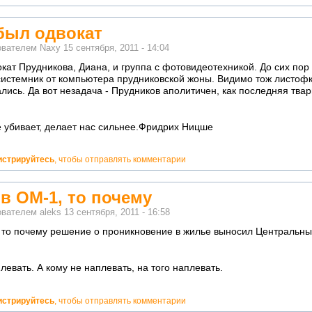
был одвокат
ователем
Naxy
15 сентября, 2011 - 14:04
кат Прудникова, Диана, и группа с фотовидеотехникой. До сих пор 
системник от компьютера прудниковской жоны. Видимо тож листоф
лись. Да вот незадача - Прудников аполитичен, как последняя твар
не убивает, делает нас сильнее.Фридрих Ницше
истрируйтесь
, чтобы отправлять комментарии
в ОМ-1, то почему
ователем
aleks
13 сентября, 2011 - 16:58
 то почему решение о проникновение в жилье выносил Центральны
левать. А кому не наплевать, на того наплевать.
истрируйтесь
, чтобы отправлять комментарии