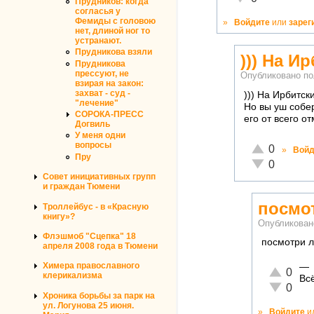
Прудников: когда
согласья у
Фемиды с головою
»
Войдите
или
зарег
нет, длиной ног то
устранают.
Прудникова взяли
))) На И
Прудникова
прессуют, не
Опубликовано п
взирая на закон:
захват - суд -
))) На Ирбитск
"лечение"
Но вы уш собер
СОРОКА-ПРЕСС
его от всего от
Догвиль
У меня одни
вопросы
Отлично!
0
»
Войд
Пру
Неадекватно!
0
Совет инициативных групп
и граждан Тюмени
посмо
Троллейбус - в «Красную
книгу»?
Опубликован
Флэшмоб "Сцепка" 18
посмотри 
апреля 2008 года в Тюмени
Химера православного
—
Отлично!
0
клерикализма
Вс
Неадеква
0
Хроника борьбы за парк на
ул. Логунова 25 июня.
»
Войдите
и