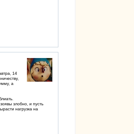
втра, 14
ничеству,
умму, а
блиать.
 зоявы злобно, и пусть
вырасти нагрузка на