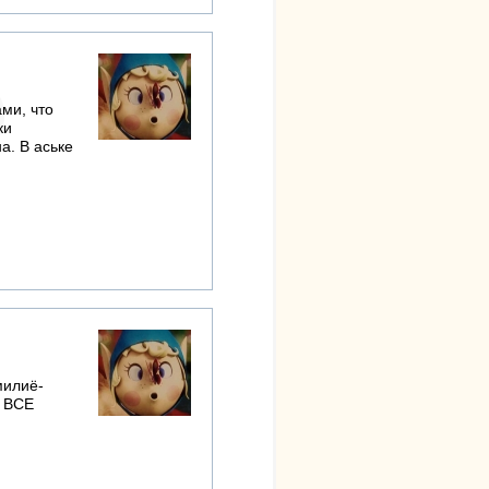
ми, что
ки
а. В аське
милиё-
а ВСЕ