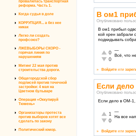
провалилась транспортная
реформа. Часть 1.
В ом1 при
Когда судья в доле
Опубликовано польз
КОРРУПЦИЯ... а без нее
никак
В ом1 прибыл одво
кой хрен забрали 
Легко ли создать
подкидывать собра
профсоюз?
ЛЖЕВЫБОРЫ СКОРО -
—
Отлично!
0
горячая линия по
Всё, что 
нарушениям
Неадекватно!
0
Митинг 22 мая против
»
Войдите
или
зарег
строительства дороги.
Общегородской сбор
подписей против точечной
Если дело 
застройки: 4 мая на
Цветном бульваре
Опубликовано польз
Операция «Оккупируй
Если дело в ОМ-1,
Тюмень»
—
Организаторы протеста
Отлично!
1
На все нап
против выборов хотят все
Неадекватно!
0
сделать по закону
Политический юмор.
»
Войдите
или
зарег