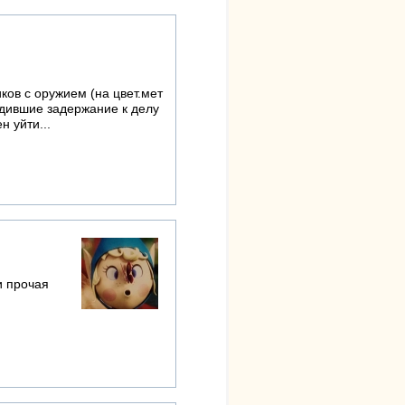
иков с оружием (на цвет.мет
водившие задержание к делу
н уйти...
и прочая