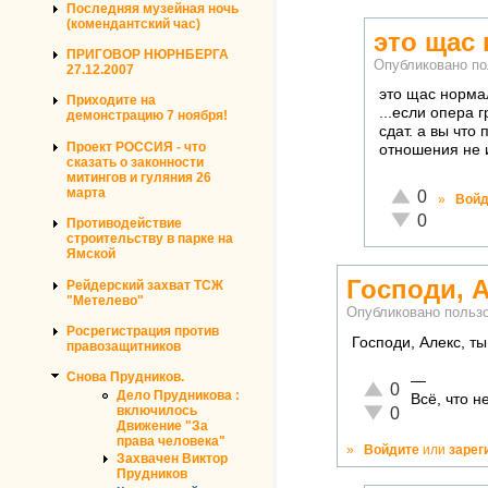
Последняя музейная ночь
(комендантский час)
это щас 
ПРИГОВОР НЮРНБЕРГА
Опубликовано п
27.12.2007
это щас норма
Приходите на
...если опера 
демонстрацию 7 ноября!
сдат. а вы что
Проект РОССИЯ - что
отношения не и
сказать о законности
митингов и гуляния 26
марта
Отлично!
0
»
Войд
Неадекватно!
0
Противодействие
строительству в парке на
Ямской
Господи, А
Рейдерский захват ТСЖ
"Метелево"
Опубликовано польз
Росрегистрация против
Господи, Алекс, т
правозащитников
Снова Прудников.
—
Отлично!
0
Дело Прудникова :
Всё, что 
Неадекватно!
включилось
0
Движение "За
права человека"
»
Войдите
или
зарег
Захвачен Виктор
Прудников