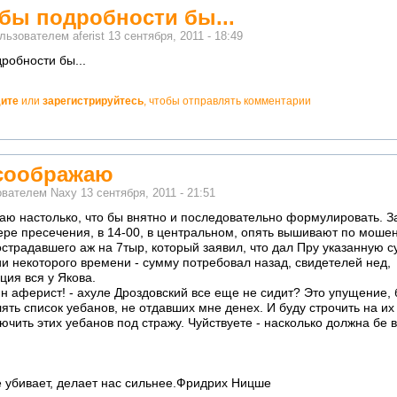
 бы подробности бы...
ользователем
aferist
13 сентября, 2011 - 18:49
дробности бы...
ите
или
зарегистрируйтесь
, чтобы отправлять комментарии
 соображаю
ователем
Naxy
13 сентября, 2011 - 21:51
аю настолько, что бы внятно и последовательно формулировать. За
ере пресечения, в 14-00, в центральном, опять вышивают по мошен
острадавшего аж на 7тыр, который заявил, что дал Пру указанную с
ии некоторого времени - сумму потребовал назад, свидетелей нед,
ия вся у Якова.
н аферист! - ахуле Дроздовский все еще не сидит? Это упущение, 
ять список уебанов, не отдавших мне денех. И буду строчить на их
ючить этих уебанов под стражу. Чуйствуете - насколько должна бе 
не убивает, делает нас сильнее.Фридрих Ницше