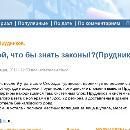
ориал
Популярные
По дате
По комментариям
П
Прудников.
ой, что бы знать законы!?(Прудни
бря, 2011 - 12:53
пользователем
Naxy
я, после 9 утра в селе Слобода Туринская, проникнув по решению 
артиру, где находился Прудников, полицейские г.тюмени вывели Пру
квартиры находившийся там, системный блок. Прудников и системн
белого цвета с номерами в732сс, 72 региона и доставлены в здание
отдела Байкаловского ровд.
ом, я устала - полчаса местных полицаев за яица щупала, мерзит.
ак протеста против
Вверх
МОДЖАХЕДЫ в с