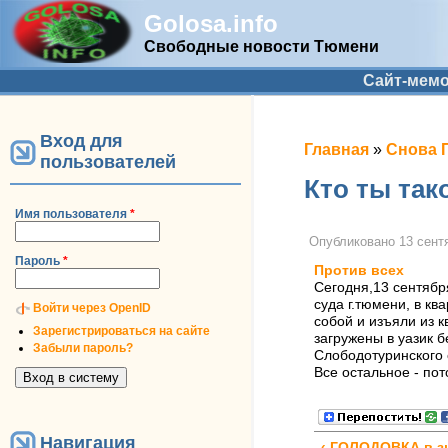
Golosa.info
Свободные новости Тюмени
Дополнительное меню
Сайт-мем
Вход для
Вы здесь
Главная
»
Снова 
пользователей
Кто ты так
Имя пользователя
*
Опубликовано
13 сентя
Пароль
*
Против всех
Сегодня,13 сентябр
суда г.тюмени, в кв
Войти через OpenID
собой и изъяли из 
Зарегистрироваться на сайте
загружены в уазик 
Забыли пароль?
Слободотуринского 
Все остальное - пот
Навигация
‹ ГОЛОДОВКА в зн