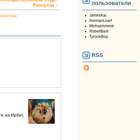
пользователи
Репортаж ›
JamesKar
росмотров
NormanLearf
Michaelsmimb
RobertBaill
TyroneBog
RSS
е на Ирбит,