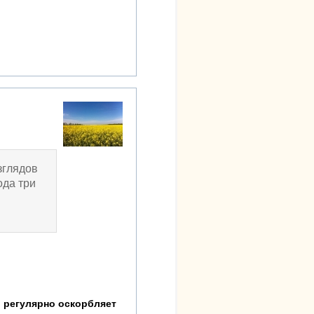
зглядов
ода три
р регулярно оскорбляет