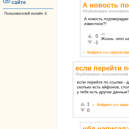
сайте
А новость п
Опубликовано пользоват
Пользователей онлайн: 0.
А новость подтверждае
известное?!
—
Отлично!
0
Жизнь -это иг
Неадекватно!
-1
»
Войдите
или
зарегистр
если перейти п
Опубликовано пользователе
если перейти по ссылке - 
сколько есть айфонов, сто
у тебя есть другие данные
Отлично!
1
»
Войдите
или
заре
Неадекватно!
0
нбд написал: