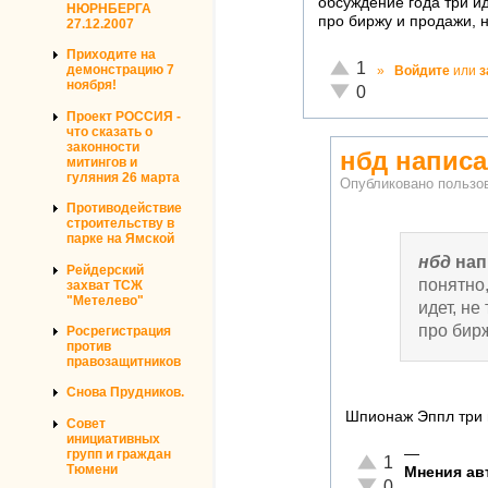
обсуждение года три иде
НЮРНБЕРГА
про биржу и продажи, 
27.12.2007
Приходите на
Отлично!
1
демонстрацию 7
»
Войдите
или
з
ноября!
Неадекватно!
0
Проект РОССИЯ -
что сказать о
законности
нбд написа
митингов и
гуляния 26 марта
Опубликовано польз
Противодействие
строительству в
парке на Ямской
нбд
нап
Рейдерский
понятно,
захват ТСЖ
"Метелево"
идет, не
про бир
Росрегистрация
против
правозащитников
Снова Прудников.
Шпионаж Эппл три г
Совет
инициативных
—
групп и граждан
Отлично!
1
Тюмени
Мнения авт
Неадекватно!
0