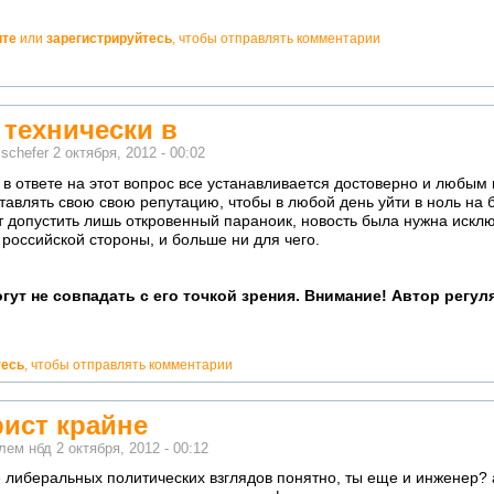
ите
или
зарегистрируйтесь
, чтобы отправлять комментарии
 технически в
м
schefer
2 октября, 2012 - 00:02
 в ответе на этот вопрос все устанавливается достоверно и любы
ставлять свою свою репутацию, чтобы в любой день уйти в ноль на 
 допустить лишь откровенный параноик, новость была нужна искл
 российской стороны, и больше ни для чего.
гут не совпадать с его точкой зрения. Внимание! Автор регу
тесь
, чтобы отправлять комментарии
рист крайне
елем
нбд
2 октября, 2012 - 00:12
е либеральных политических взглядов понятно, ты еще и инженер? а