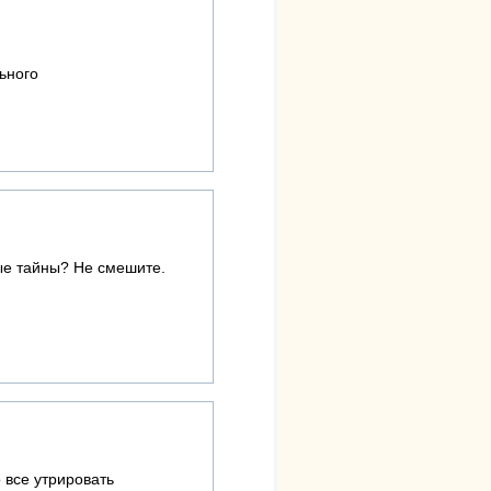
льного
ые тайны? Не смешите.
о все утрировать