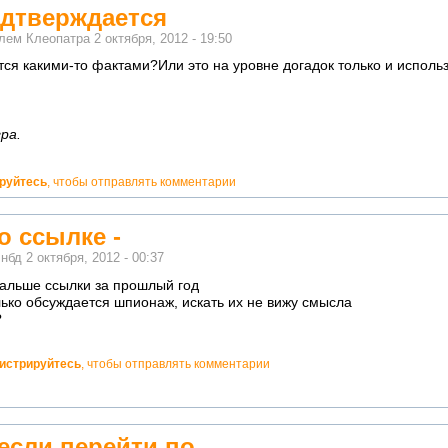
одтверждается
елем
Клеопатра
2 октября, 2012 - 19:50
тся какими-то фактами?Или это на уровне догадок только и исполь
ра.
ируйтесь
, чтобы отправлять комментарии
о ссылке -
м
нбд
2 октября, 2012 - 00:37
дальше ссылки за прошлый год
лько обсуждается шпионаж, искать их не вижу смысла
?
гистрируйтесь
, чтобы отправлять комментарии
если перейти по