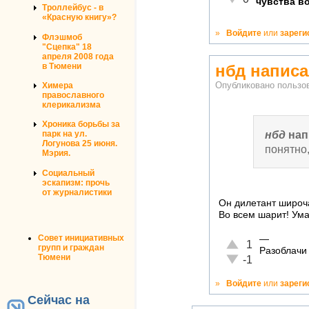
чувства в
Троллейбус - в
«Красную книгу»?
»
Войдите
или
зареги
Флэшмоб
"Сцепка" 18
апреля 2008 года
в Тюмени
нбд написа
Опубликовано польз
Химера
православного
клерикализма
Хроника борьбы за
нбд
нап
парк на ул.
Логунова 25 июня.
понятно
Мэрия.
Социальный
эскапизм: прочь
от журналистики
Он дилетант широч
Во всем шарит! Ума
Совет инициативных
—
Отлично!
1
групп и граждан
Разоблачи
Тюмени
Неадекватно!
-1
»
Войдите
или
зареги
Сейчас на