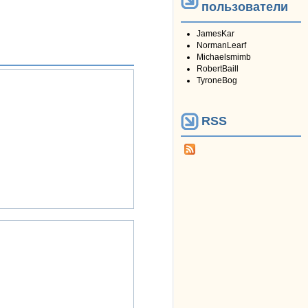
пользователи
JamesKar
NormanLearf
Michaelsmimb
RobertBaill
TyroneBog
RSS