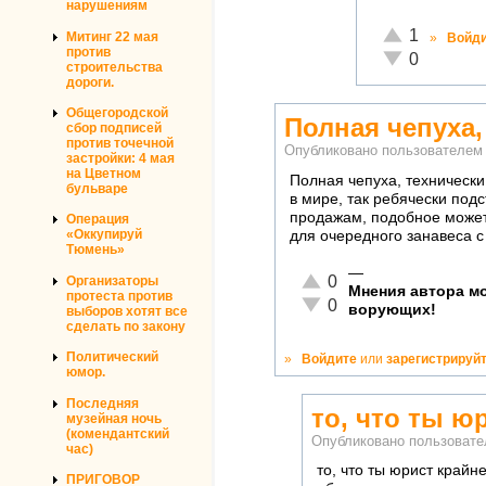
нарушениям
Отлично!
1
Митинг 22 мая
»
Войд
против
Неадекватно!
0
строительства
дороги.
Общегородской
Полная чепуха,
сбор подписей
против точечной
Опубликовано пользователе
застройки: 4 мая
на Цветном
Полная чепуха, технически
бульваре
в мире, так ребячески под
продажам, подобное может
Операция
«Оккупируй
для очередного занавеса с
Тюмень»
—
Отлично!
0
Организаторы
Мнения автора мо
протеста против
Неадекватно!
0
ворующих!
выборов хотят все
сделать по закону
Политический
»
Войдите
или
зарегистрируй
юмор.
Последняя
то, что ты ю
музейная ночь
(комендантский
Опубликовано пользоват
час)
то, что ты юрист крайн
ПРИГОВОР