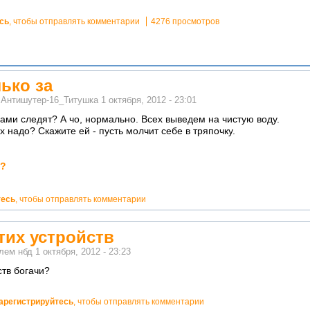
сь
, чтобы отправлять комментарии
4276 просмотров
лько за
м
Антишутер-16_Титушка
1 октября, 2012 - 23:01
ачами следят? А чо, нормально. Всех выведем на чистую воду.
 надо? Скажите ей - пусть молчит себе в тряпочку.
е?
тесь
, чтобы отправлять комментарии
тих устройств
елем
нбд
1 октября, 2012 - 23:23
ств богачи?
арегистрируйтесь
, чтобы отправлять комментарии