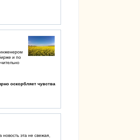
м инженером
бирже и по
ючительно
лярно оскорбляет чувства
 новость эта не свежая,