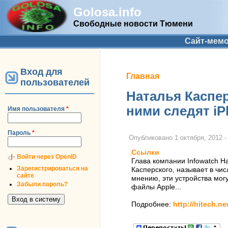
Golosa.info
Свободные новости Тюмени
Дополнительное меню
Сайт-мем
Вход для
Вы здесь
Главная
пользователей
Наталья Каспер
ними следят iP
Имя пользователя
*
Пароль
*
Опубликовано
1 октября, 2012 -
Ссылки
Войти через OpenID
Глава компании Infowatch Н
Зарегистрироваться на
Касперского, называет в чи
сайте
мнению, эти устройства мог
Забыли пароль?
файлы Apple...
Подробнее:
http://hitech.n