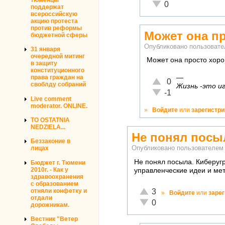
Неадекватно!
0
поддержат
всероссийскую
акцию протеста
против реформы
Может она п
бюджетной сферы
Опубликовано пользоват
31 января
очередной митинг
Может она просто хоро
в защиту
конституционного
—
права граждан на
Отлично!
0
своблду собраний
Жизнь -это иг
Неадекватно!
-1
Live comment
moderator. ONLINE.
»
Войдите
или
зарегистр
TO OSTATNIA
NEDZIELA...
Не понял посы
Беззаконие в
Опубликовано пользователе
лицах
Не понял посыла. Киберуг
Бюджет г. Тюмени
2010г. - Как у
управленческие идеи и мет
здравоохранения
с образованием
Отлично!
отняли конфетку и
3
»
Войдите
или
заре
отдали
Неадекватно!
0
дорожникам.
Вестник "Ветер