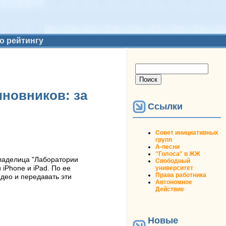
о рейтингу
Форма поиска
Поиск
иновников: за
Ссылки
Совет инициативных
групп
А-песни
"Голоса" в ЖЖ
владелица "Лаборатории
Свободный
университет
iPhone и iPad. По ее
Права работника
део и передавать эти
Автономное
Действие
Новые