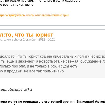
т, не только про эпл, и не только в рф, и суды есть
не все так примитивно
арегистрируйтесь
, чтобы отправлять комментарии
л:то, что ты юрист
ователем
schefer
2 октября, 2012 - 00:29
исал:
то, что ты юрист крайне либеральных политических в
 ты еще и инженер? а новость эта не свежая, обсуждение г
 только про эпл, и не только в рф, и суды есть
жу и продажи, не все так примитивно
ода обсуждается? :)
ора могут не совпадать с его точкой зрения. Внимание! Авто