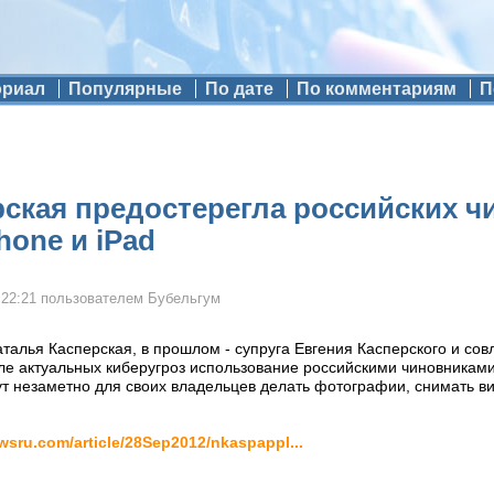
ориал
Популярные
По дате
По комментариям
П
ская предостерегла российских ч
hone и iPad
 22:21
пользователем
Бубельгум
аталья Касперская, в прошлом - супруга Евгения Касперского и со
сле актуальных киберугроз использование российскими чиновниками 
ут незаметно для своих владельцев делать фотографии, снимать ви
ewsru.com/article/28Sep2012/nkaspappl...