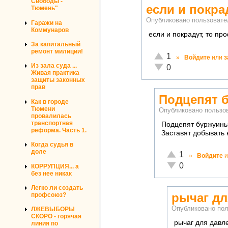
Свободы -
если и покра
Тюмень"
Опубликовано пользоват
Гаражи на
Коммунаров
если и покрадут, то пр
За капитальный
ремонт милиции!
Отлично!
1
»
Войдите
или
з
Неадекватно!
Из зала суда ...
0
Живая практика
защиты законных
прав
Подцепят 
Как в городе
Тюмени
Опубликовано польз
провалилась
транспортная
Подцепят буржуины
реформа. Часть 1.
Заставят добывать 
Когда судья в
доле
Отлично!
1
»
Войдите
и
Неадекватно!
0
КОРРУПЦИЯ... а
без нее никак
Легко ли создать
рычаг дл
профсоюз?
Опубликовано по
ЛЖЕВЫБОРЫ
СКОРО - горячая
рычаг для давле
линия по