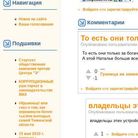
Навигация
»
Войдите
или
зарегистрируйте
Новое на сайте
Комментарии
Ваши голосования
То есть они то
Подшивки
Опубликовано пользователе
То есть они только за бог
А этой Наталье больше всех
Стартует
общественная
кампания против
—
Отлично!
0
Центра "Э"
Граница на замк
Неадекватно!
-1
КОРРУПЦИОННЫЕ
уши торчат в
»
Войдите
или
зарегистрируй
законодательстве
ЖКХ
#Крымнаш! или
владельцы э
сказ о том, как
опрокинули более
Опубликовано пользоват
тысячи молодых
владельцы этих устрой
семей Тюменской
области
Отлично!
1
15 мая 2010 г.
»
Войдите
или
з
тюменцы