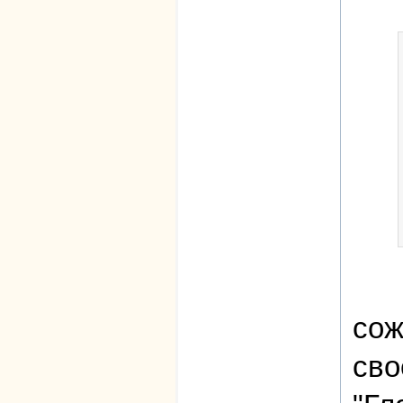
сож
сво