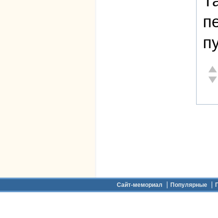
Т
п
п
От
Не
Дополнительное меню
Сайт-мемориал
Популярные