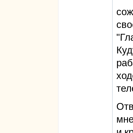
сож
сво
"Гл
Куд
раб
ход
тел
Отв
мне
и к