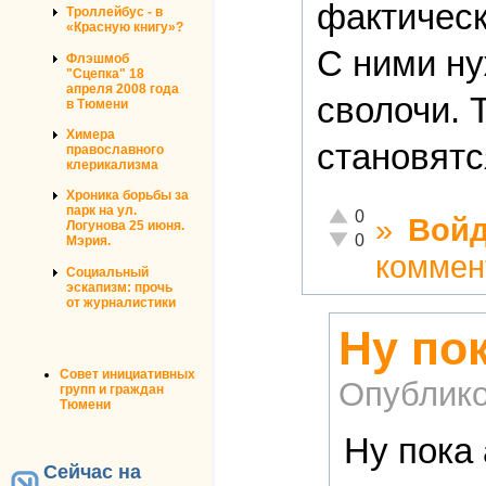
фактическ
Троллейбус - в
«Красную книгу»?
С ними ну
Флэшмоб
"Сцепка" 18
апреля 2008 года
сволочи. 
в Тюмени
Химера
становятс
православного
клерикализма
Хроника борьбы за
парк на ул.
Отлично!
0
»
Войд
Логунова 25 июня.
Неадекватно!
0
Мэрия.
коммен
Социальный
эскапизм: прочь
от журналистики
Ну по
Совет инициативных
Опублико
групп и граждан
Тюмени
Ну пока
Сейчас на