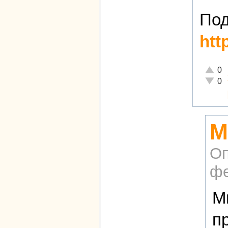
Под
htt
Отличн
0
Неадек
0
М
Оп
фе
М
п