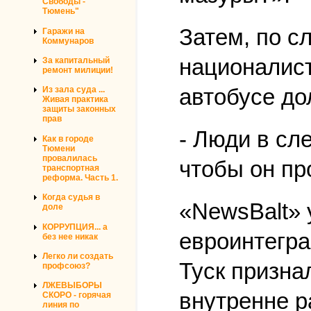
Свободы -
Тюмень"
Затем, по с
Гаражи на
Коммунаров
националист
За капитальный
ремонт милиции!
автобусе до
Из зала суда ...
Живая практика
защиты законных
прав
- Люди в сл
Как в городе
Тюмени
провалилась
чтобы он пр
транспортная
реформа. Часть 1.
Когда судья в
«NewsBalt» 
доле
КОРРУПЦИЯ... а
евроинтегра
без нее никак
Легко ли создать
Туск призна
профсоюз?
ЛЖЕВЫБОРЫ
внутренне р
СКОРО - горячая
линия по