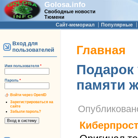
Golosa.info
Свободные новости
Тюмени
Дополнительное меню
Сайт-мемориал
Популярные
Вход для
Вы здесь
Главная
пользователей
Подарок 
Имя пользователя
*
памяти ж
Пароль
*
Войти через OpenID
Зарегистрироваться на
Опубликова
сайте
Забыли пароль?
Киберпрос