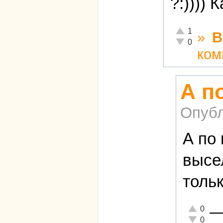
?:)))) 
Отлично!
1
»
В
Неадекватно!
0
ком
А п
Опубл
А по 
высе
толь
Отлично!
0
Неадекват
0