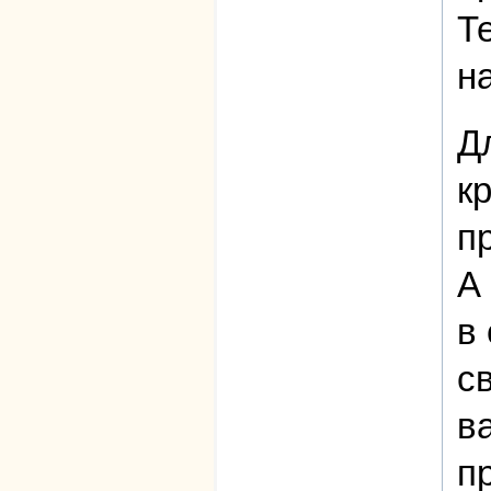
Т
н
Д
к
п
А
в
с
в
п