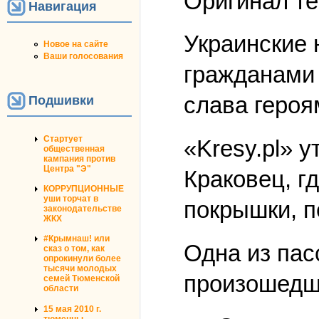
Оригинал те
Навигация
Украинские 
Новое на сайте
Ваши голосования
гражданами 
слава героя
Подшивки
Стартует
«Kresy.pl» 
общественная
кампания против
Центра "Э"
Краковец, г
КОРРУПЦИОННЫЕ
уши торчат в
покрышки, п
законодательстве
ЖКХ
#Крымнаш! или
Одна из пас
сказ о том, как
опрокинули более
тысячи молодых
произошедше
семей Тюменской
области
15 мая 2010 г.
тюменцы