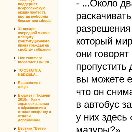
- ...Около 
поддержат
всероссийскую
акцию протеста
раскачивать
против реформы
бюджетной сферы
разрешения 
31 января
очередной митинг
в защиту
который мир
конституционного
права граждан на
своблду собраний
они говорят
Live comment
moderator. ONLINE.
пропустить 
TO OSTATNIA
NEDZIELA...
вы можете е
Беззаконие в
лицах
что он сним
Бюджет г. Тюмени
2010г. - Как у
в автобус з
здравоохранения
с образованием
отняли конфетку и
у них здесь
отдали
дорожникам.
мазуры?».
Вестник "Ветер