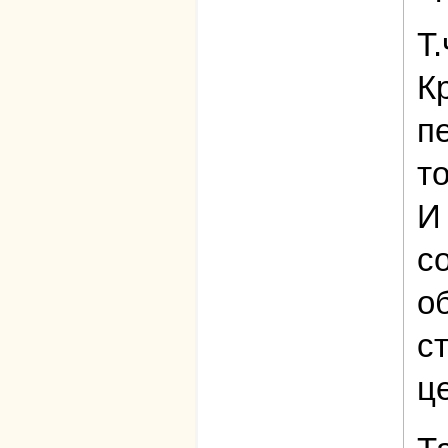
Т
К
п
т
И
с
о
с
ц