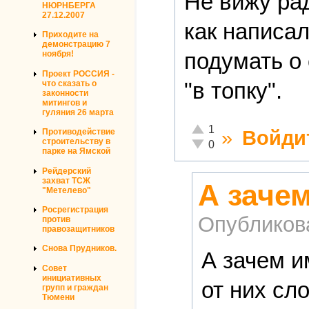
Не вижу ра
НЮРНБЕРГА
27.12.2007
как написал
Приходите на
демонстрацию 7
подумать о 
ноября!
Проект РОССИЯ -
"в топку".
что сказать о
законности
митингов и
гуляния 26 марта
Отлично!
1
»
Войди
Противодействие
строительству в
Неадекватно!
0
парке на Ямской
Рейдерский
захват ТСЖ
А заче
"Метелево"
Росрегистрация
Опубликов
против
правозащитников
Снова Прудников.
А зачем и
Совет
инициативных
от них сл
групп и граждан
Тюмени