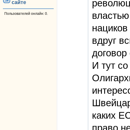
революц
сайте
властью 
Пользователей онлайн: 0.
нациков 
вдруг в
договор 
И тут со
Олигарх
интерес
Швейцар
каких Е
право н