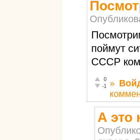
Посмот
Опубликов
Посмотрим
поймут с
СССР комм
Отлично!
0
»
Вой
Неадекватно!
-1
комме
А это 
Опублико