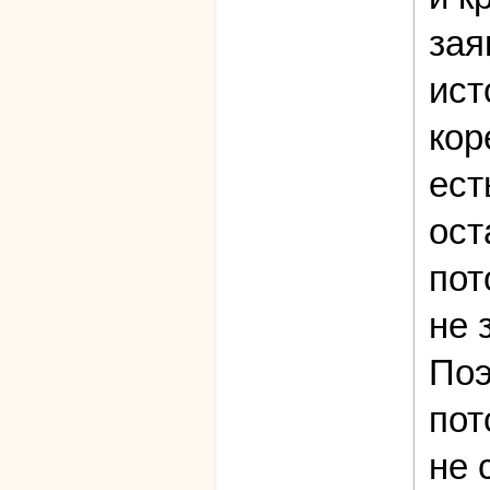
зая
ист
кор
ест
ост
пот
не 
Поэ
пот
не 