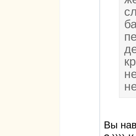
с
б
п
д
к
н
не
Вы нав