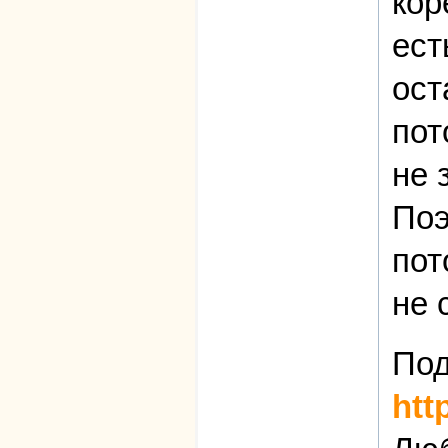
кор
ест
ост
пот
не 
Поэ
пот
не 
Под
htt