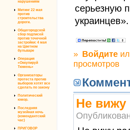
нарушениям
серьезную п
Митинг 22 мая
против
украинцев».
строительства
дороги.
Общегородской
сбор подписей
против точечной
застройки: 4 мая
на Цветном
бульваре
»
Войдите
и
Операция
просмотров
«Оккупируй
Тюмень»
Организаторы
Коммен
протеста против
выборов хотят все
сделать по закону
Политический
Не вижу
юмор.
Последняя
музейная ночь
Опубликова
(комендантский
час)
ПРИГОВОР