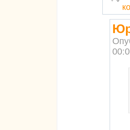
к
Юр
Опу
00: