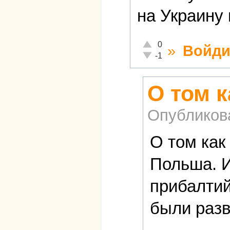
на Украину 
Отлично!
0
»
Войди
Неадекватно!
-1
О том 
Опубликов
О том как
Польша. И
прибалтий
были разв