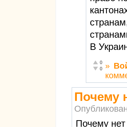
кантона
странам
странами
В Украи
Отлично!
0
»
Во
Неадекватно!
0
комм
Почему 
Опубликова
Почему нет