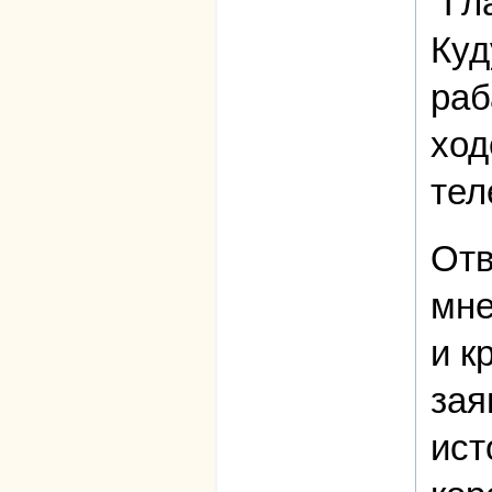
"Гл
Куд
раб
ход
тел
Отв
мне
и к
зая
ист