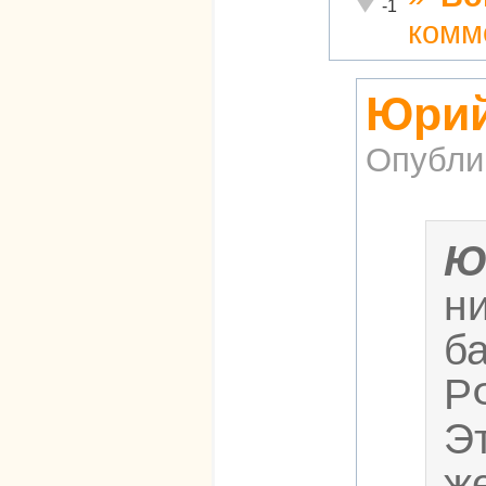
Неадекватно!
-1
комм
Юрий
Опубли
Ю
н
б
Р
Э
ж