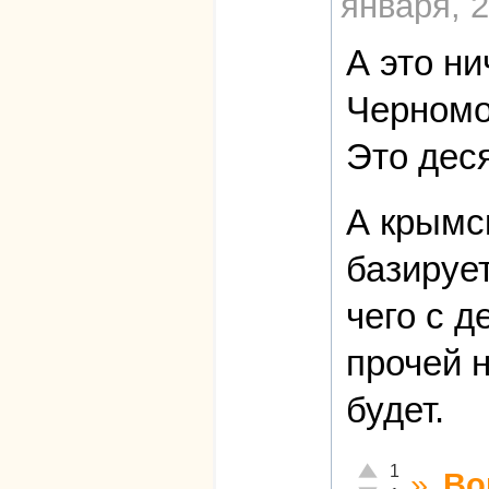
января, 2
А это ни
Черномо
Это дес
А крымс
базируе
чего с д
прочей 
будет.
Отлично!
1
»
Во