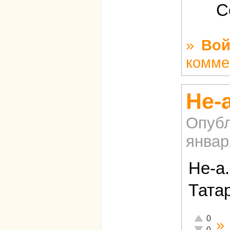
С
»
Вой
комме
Не-
Опубл
январ
Не-а
Тата
Отлично!
0
»
Неадекват
0