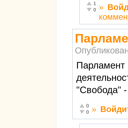
Отлично!
1
»
Войд
Неадекватно!
0
коммен
Парламе
Опубликова
Парламент 
деятельнос
"Свобода" 
Отлично!
0
»
Войди
Неадекватно!
0