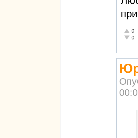
Люб
при
Отличн
0
Неадек
0
Юр
Опу
00: