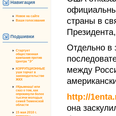
Навигация
официальный
Новое на сайте
страны в св
Ваши голосования
Президента,
Подшивки
Отдельно в 
Стартует
общественная
последовате
кампания против
Центра "Э"
между Росси
КОРРУПЦИОННЫЕ
уши торчат в
законодательстве
американск
ЖКХ
#Крымнаш! или
сказ о том, как
http://1enta
опрокинули более
тысячи молодых
семей Тюменской
она заскули
области
15 мая 2010 г.
тюменцы