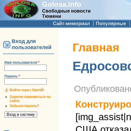
Golosa.info
Свободные новости
Тюмени
Дополнительное меню
Сайт-мемориал
Популярные
Вход для
Вы здесь
Главная
пользователей
Едросов
Имя пользователя
*
Пароль
*
Опубликова
Войти через OpenID
Зарегистрироваться на
сайте
Конструиро
Забыли пароль?
[img_assist|
США отказал