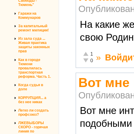
Свободы -
Тюмень"
Опубликова
Гаражи на
Коммунаров
На какие ж
За капитальный
ремонт милиции!
свою Родин
Из зала суда ...
Живая практика
защиты законных
прав
Отлично!
1
»
Войди
Неадекватно!
Как в городе
0
Тюмени
провалилась
транспортная
реформа. Часть 1.
Вот мне 
Когда судья в
доле
Опубликова
КОРРУПЦИЯ... а
без нее никак
Вот мне инт
Легко ли создать
профсоюз?
подобными 
ЛЖЕВЫБОРЫ
СКОРО - горячая
линия по