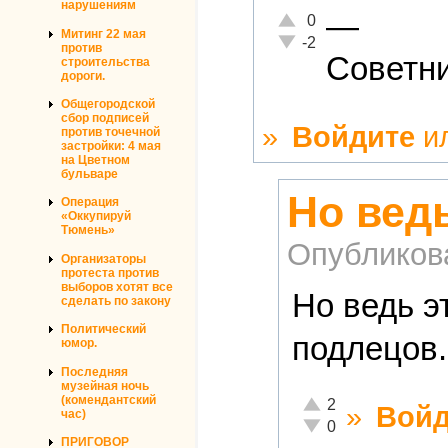
нарушениям
—
Отлично!
0
Митинг 22 мая
Неадекватно!
-2
против
Советн
строительства
дороги.
Общегородской
сбор подписей
»
Войдите
и
против точечной
застройки: 4 мая
на Цветном
бульваре
Но вед
Операция
«Оккупируй
Тюмень»
Опубликов
Организаторы
протеста против
выборов хотят все
Но ведь э
сделать по закону
Политический
подлецов.
юмор.
Последняя
музейная ночь
(комендантский
Отлично!
2
»
Войд
час)
Неадекватно!
0
ПРИГОВОР