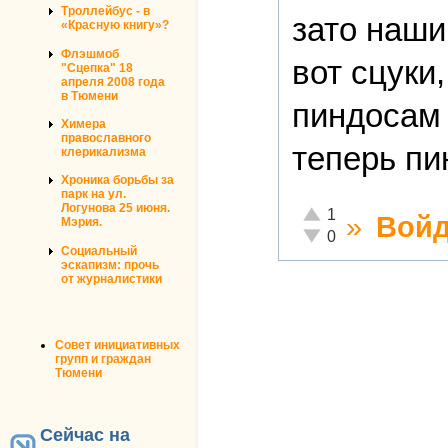
Троллейбус - в
зато наши
«Красную книгу»?
Флэшмоб
вот сцуки
"Сцепка" 18
апреля 2008 года
в Тюмени
пиндосам
Химера
православного
теперь пи
клерикализма
Хроника борьбы за
парк на ул.
Логунова 25 июня.
Отлично!
1
»
Войд
Мэрия.
Неадекватно!
0
Социальный
эскапизм: прочь
от журналистики
Совет инициативных
групп и граждан
Тюмени
Сейчас на