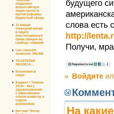
будущего си
поддержат
всероссийскую
акцию протеста
американска
против реформы
бюджетной сферы
слова есть 
31 января
очередной митинг
в защиту
http://lenta
конституционного
права граждан на
своблду собраний
Получи, мра
Live comment
moderator. ONLINE.
TO OSTATNIA
NEDZIELA...
Беззаконие в
»
Войдите
и
лицах
Бюджет г. Тюмени
2010г. - Как у
Коммен
здравоохранения
с образованием
отняли конфетку и
отдали
дорожникам.
На какие
Вестник "Ветер