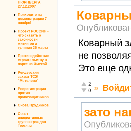
НЮРНБЕРГА
27.12.2007
Коварны
Приходите на
демонстрацию 7
ноября!
Опубликова
Проект РОССИЯ -
что сказать о
Коварный з
законности
митингов и
гуляния 26 марта
не позволя
Противодействие
строительству в
парке на Ямской
Это еще од
Рейдерский
захват ТСЖ
"Метелево"
Отлично!
2
»
Войди
Росрегистрация
Неадекватно!
0
против
правозащитников
Снова Прудников.
зато н
Совет
инициативных
Опубликов
групп и граждан
Тюмени