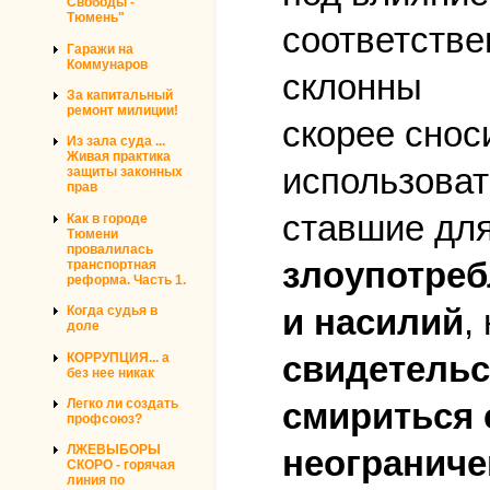
Свободы -
Тюмень"
соответстве
Гаражи на
Коммунаров
склонны
За капитальный
ремонт милиции!
скорее снос
Из зала суда ...
Живая практика
использоват
защиты законных
прав
ставшие для
Как в городе
Тюмени
провалилась
злоупотре
транспортная
реформа. Часть 1.
и насилий
,
Когда судья в
доле
свидетельс
КОРРУПЦИЯ... а
без нее никак
Легко ли создать
смириться 
профсоюз?
ЛЖЕВЫБОРЫ
неограниче
СКОРО - горячая
линия по