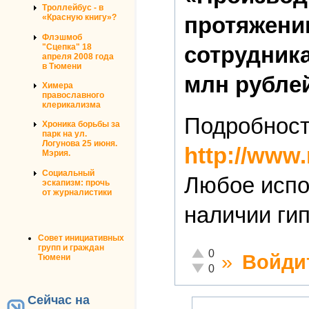
Троллейбус - в
протяжении
«Красную книгу»?
Флэшмоб
"Сцепка" 18
сотрудник
апреля 2008 года
в Тюмени
млн рублей
Химера
православного
клерикализма
Подробност
Хроника борьбы за
парк на ул.
Логунова 25 июня.
http://www
Мэрия.
Социальный
Любое испо
эскапизм: прочь
от журналистики
наличии г
Совет инициативных
групп и граждан
Отлично!
0
»
Войди
Тюмени
Неадекватно!
0
Сейчас на