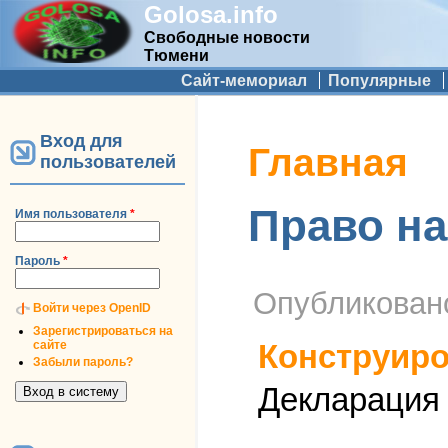
Golosa.info
Свободные новости
Тюмени
Дополнительное меню
Сайт-мемориал
Популярные
Вход для
Вы здесь
Главная
пользователей
Право н
Имя пользователя
*
Пароль
*
Опубликова
Войти через OpenID
Зарегистрироваться на
сайте
Конструиро
Забыли пароль?
Декларация