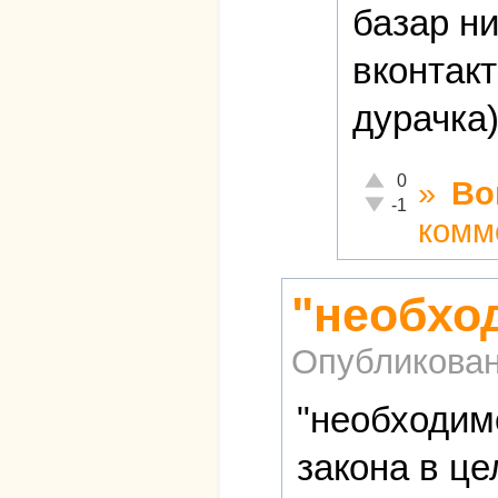
базар ни
вконтак
дурачка)
Отлично!
0
»
Во
Неадекватно!
-1
комм
"необхо
Опубликова
"необходим
закона в це