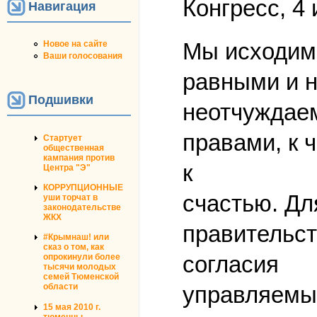
Конгресс, 4 
Навигация
Мы исходим 
Новое на сайте
Ваши голосования
равными и 
Подшивки
неотчужда
правами, к 
Стартует
общественная
кампания против
к
Центра "Э"
КОРРУПЦИОННЫЕ
счастью. Дл
уши торчат в
законодательстве
ЖКХ
правительст
#Крымнаш! или
сказ о том, как
согласия
опрокинули более
тысячи молодых
семей Тюменской
управляемых
области
15 мая 2010 г.
тюменцы