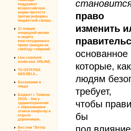
становится
поддержат
всероссийскую
акцию протеста
право
против реформы
бюджетной сферы
изменить и
31 января
очередной митинг
в защиту
правительс
конституционного
права граждан на
своблду собраний
основанное 
Live comment
moderator. ONLINE.
которые, ка
TO OSTATNIA
NEDZIELA...
людям безоп
Беззаконие в
лицах
требует,
Бюджет г. Тюмени
2010г. - Как у
чтобы прави
здравоохранения
с образованием
отняли конфетку и
бы
отдали
дорожникам.
под влияние
Вестник "Ветер