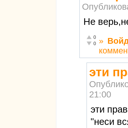
Опубликов
Не верь,н
Отлично!
0
»
Войд
Неадекватно!
0
коммен
эти пр
Опублико
21:00
эти прав
"неси в