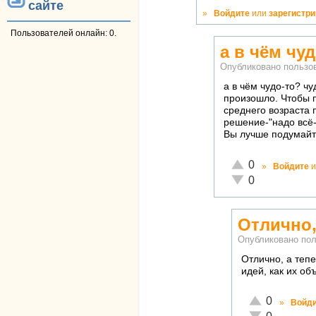
сайте
»
Войдите
или
зарегистр
Пользователей онлайн: 0.
а в чём чу
Опубликовано польз
а в чём чудо-то? ч
произошло. Чтобы 
среднего возраста 
решение-"надо всё-
Вы лучше подумайте
Отлично!
0
»
Войдите
и
Неадекватно!
0
Отлично,
Опубликовано по
Отлично, а теп
идей, как их о
Отлично!
0
»
Войд
Неадекватно!