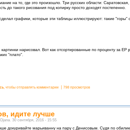
мание на то, где это произошло. Три русских области: Саратовска
ь до такого рисования под копирку просто доходят постепенно.
 сделал графики, которые эти таблицы иллюстрируют: такие "горы" 
картинки нарисовал. Вот как отсортированные по проценту за ЕР р
ких "плато".
сь
, чтобы отправлять комментарии
798 просмотров
ов, идите лучше
м
Djana.
30 сентября, 2016 - 15:55
чше докуривайте марьиванну на пару с Денисовым. Судя по обилию б