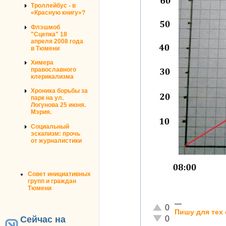
Троллейбус - в
«Красную книгу»?
Флэшмоб
"Сцепка" 18
апреля 2008 года
в Тюмени
Химера
православного
клерикализма
Хроника борьбы за
парк на ул.
Логунова 25 июня.
Мэрия.
Социальный
эскапизм: прочь
от журналистики
Совет инициативных
групп и граждан
Тюмени
—
Отлично!
0
Пишу для тех 
Неадекватно!
0
Сейчас на