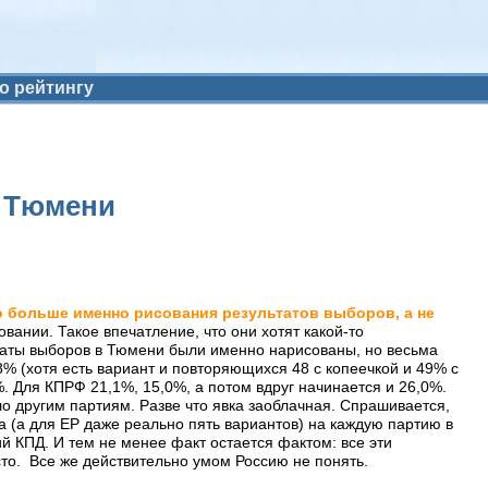
о рейтингу
в Тюмени
ло больше именно рисования результатов выборов, а не
ании. Такое впечатление, что они хотят какой-то
льтаты выборов в Тюмени были именно нарисованы, но весьма
,8% (хотя есть вариант и повторяющихся 48 с копеечкой и 49% с
%. Для КПРФ 21,1%, 15,0%, а потом вдруг начинается и 26,0%.
ало другим партиям. Разве что явка заоблачная. Спрашивается,
та (а для ЕР даже реально пять вариантов) на каждую партию в
ий КПД. И тем не менее факт остается фактом: все эти
сто. Все же действительно умом Россию не понять.