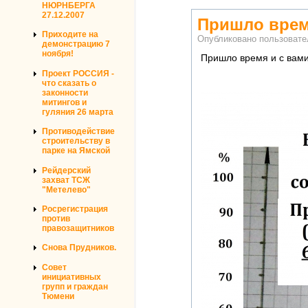
НЮРНБЕРГА
27.12.2007
Пришло врем
Приходите на
Опубликовано пользоват
демонстрацию 7
ноября!
Пришло время и с вами
Проект РОССИЯ -
что сказать о
законности
митингов и
гуляния 26 марта
Противодействие
строительству в
парке на Ямской
Рейдерский
захват ТСЖ
"Метелево"
Росрегистрация
против
правозащитников
Снова Прудников.
Совет
инициативных
групп и граждан
Тюмени