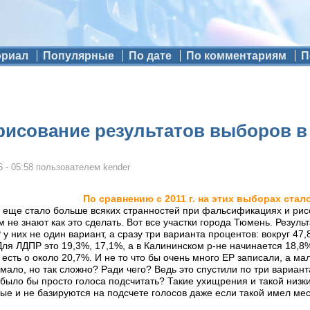
ориал
Популярные
По дате
По комментариям
П
рисование результатов выборов 
 - 05:58
пользователем
kender
По сравнению с 2011 г. на этих выборах ста
 еще стало больше всяких странностей при фальсификациях и рисов
м не знают как это сделать. Вот все участки города Тюмень. Резу
 них не один вариант, а сразу три варианта процентов: вокруг 47
Для ЛДПР это 19,3%, 17,1%, а в Калининском р-не начинается 18,8
 есть о около 20,7%. И не то что бы очень много ЕР записали, а м
мало, но так сложно? Ради чего? Ведь это спустили по три вариан
 было бы просто голоса подсчитать? Такие ухищрения и такой низк
ые и не базируются на подсчете голосов даже если такой имел ме