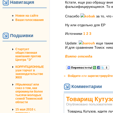
Навигация
Кстати, еще раз обращу вни
фальсифицирующиеся. То ест
Новое на сайте
Спасибо
kobak
за то, что
Ваши голосования
Ну или отдельно для ЕР
Источники
1
2
3
Подшивки
Update:
barouh
еще такие 
И для сравнение Томск: ника
Стартует
общественная
кампания против
Взято отсюда
Центра "Э"
КОРРУПЦИОННЫЕ
уши торчат в
законодательстве
»
Войдите
или
зарегистрируйте
ЖКХ
#Крымнаш! или
Комментарии
сказ о том, как
опрокинули более
тысячи молодых
Товарищ Кутуз
семей Тюменской
области
Опубликовано пользователе
15 мая 2010 г.
Товарищ Кутузов, идите лу
тюменцы