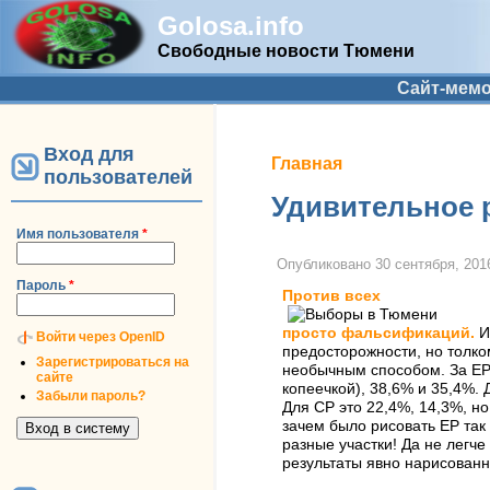
Golosa.info
Свободные новости Тюмени
Дополнительное меню
Сайт-мем
Вход для
Вы здесь
Главная
пользователей
Удивительное 
Имя пользователя
*
Опубликовано
30 сентября, 2016
Пароль
*
Против всех
просто фальсификаций.
И
Войти через OpenID
предосторожности, но толко
Зарегистрироваться на
необычным способом. За ЕР у
сайте
копеечкой), 38,6% и 35,4%. 
Забыли пароль?
Для СР это 22,4%, 14,3%, но
зачем было рисовать ЕР так 
разные участки! Да не легче
результаты явно нарисованн