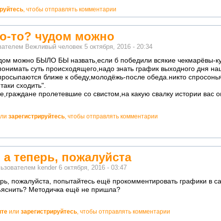
ируйтесь
, чтобы отправлять комментарии
до-то? чудом можно
ователем
Вежливый человек
5 октября, 2016 - 20:34
удом можно БЫЛО БЫ назвать,если б победили всякие чекмарёвы-к
понимать суть происходящего,надо знать график выходного дня на
просыпаются ближе к обеду,молодёжь-после обеда.никто спросонья 
таки сходить".
,граждане пролетевшие со свистом,на какую свалку истории вас о
ли
зарегистрируйтесь
, чтобы отправлять комментарии
 а теперь, пожалуйста
льзователем
kender
6 октября, 2016 - 03:47
ерь, пожалуйста, попытайтесь ещё прокомментировать графики в са
бъяснить? Методичка ещё не пришла?
ите
или
зарегистрируйтесь
, чтобы отправлять комментарии