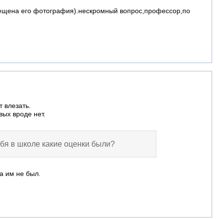
ещена его фотография).нескромный вопрос,профессор,по
т влезать.
вых вроде нет.
бя в школе какие оценки были?
а им не был.