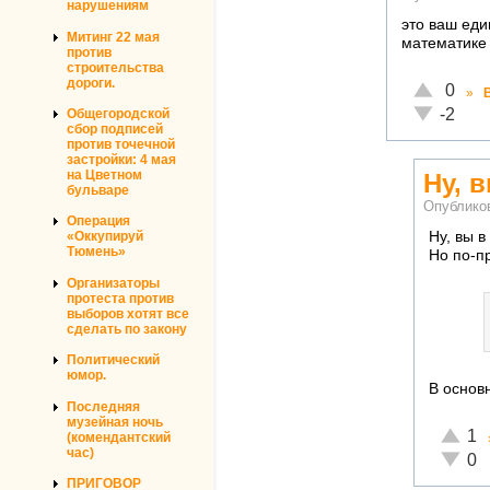
нарушениям
это ваш ед
Митинг 22 мая
математике 
против
строительства
дороги.
Отлично!
0
»
Неадекват
-2
Общегородской
сбор подписей
против точечной
застройки: 4 мая
на Цветном
Ну, 
бульваре
Опублико
Операция
Ну, вы в
«Оккупируй
Тюмень»
Но по-п
Организаторы
протеста против
выборов хотят все
сделать по закону
Политический
юмор.
В основн
Последняя
музейная ночь
Отличн
1
(комендантский
час)
Неадек
0
ПРИГОВОР