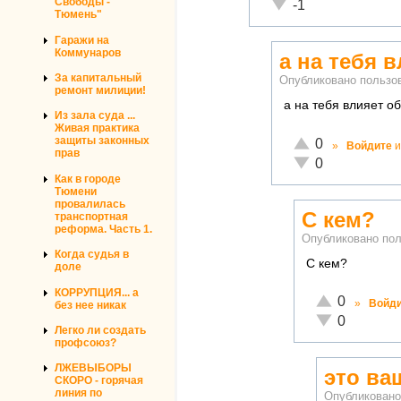
Свободы -
Неадекватно!
-1
Тюмень"
Гаражи на
Коммунаров
а на тебя 
За капитальный
Опубликовано польз
ремонт милиции!
а на тебя влияет 
Из зала суда ...
Живая практика
Отлично!
защиты законных
0
»
Войдите
и
прав
Неадекватно!
0
Как в городе
Тюмени
провалилась
С кем?
транспортная
реформа. Часть 1.
Опубликовано по
Когда судья в
С кем?
доле
КОРРУПЦИЯ... а
Отлично!
0
»
Войд
без нее никак
Неадекватно!
0
Легко ли создать
профсоюз?
ЛЖЕВЫБОРЫ
это ва
СКОРО - горячая
линия по
Опубликован