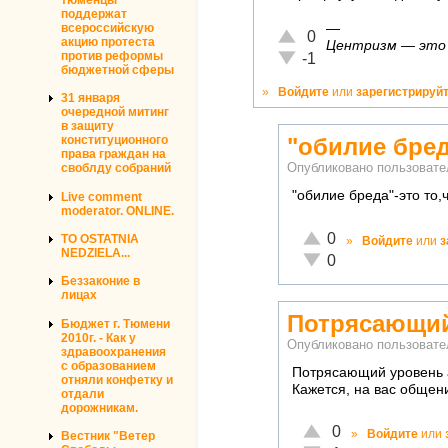
поддержат
—
всероссийскую
Отлично!
0
акцию протеста
Центризм — это к
Неадекватно!
против реформы
-1
бюджетной сферы
»
Войдите
или
зарегистрируй
31 января
очередной митинг
в защиту
конституционного
"обилие бред
права граждан на
своблду собраний
Опубликовано пользоват
"обилие бреда"-это то
Live comment
moderator. ONLINE.
Отлично!
0
TO OSTATNIA
»
Войдите
или
з
NEDZIELA...
Неадекватно!
0
Беззаконие в
лицах
Потрясающий
Бюджет г. Тюмени
2010г. - Как у
Опубликовано пользоват
здравоохранения
с образованием
Потрясающий уровень 
отняли конфетку и
Кажется, на вас общен
отдали
дорожникам.
Отлично!
0
»
Войдите
или
Вестник "Ветер