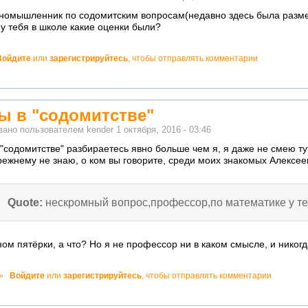
иномышленник по содомитским вопросам(недавно здесь была разм
у тебя в школе какие оценки были?
Войдите
или
зарегистрируйтесь
, чтобы отправлять комментарии
но!
вы в "содомитстве"
вано пользователем
kender
1 октября, 2016 - 03:46
 "содомитстве" разбираетесь явно больше чем я, я даже не смею ту
режнему не знаю, о ком вы говорите, среди моих знакомых Алексее
Quote:
нескромный вопрос,профессор,по математике у те
ом пятёрки, а что? Но я не профессор ни в каком смысле, и никогд
о!
»
Войдите
или
зарегистрируйтесь
, чтобы отправлять комментарии
ватно!