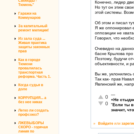
Свободы -
Конечно, лидер дви
Тюмень"
Но тут он этим сво
этой системы. Возм
Гаражи на
Коммунаров
Об этом и писал тут
За капитальный
Я же оппонировал е
ремонт милиции!
оппозиции не хвата
Говорил, что необх
Из зала суда ...
Живая практика
защиты законных
Очевидно на данном
прав
басне Крылова про 
Поэтому, будучи от
Как в городе
объективности, и р
Тюмени
провалилась
транспортная
Вы же, уклонились 
реформа. Часть 1.
Так как- прав Нава
Явлинский же, напро
Когда судья в
доле
—
Отлично!
0
КОРРУПЦИЯ... а
«Не стыдн
без нее никак
Неадекватно!
0
"
Если ты 
значит, чт
Легко ли создать
профсоюз?
ЛЖЕВЫБОРЫ
»
Войдите
или
зареги
СКОРО - горячая
линия по