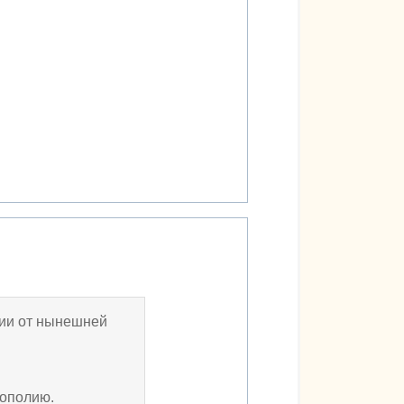
сии от нынешней
нополию.