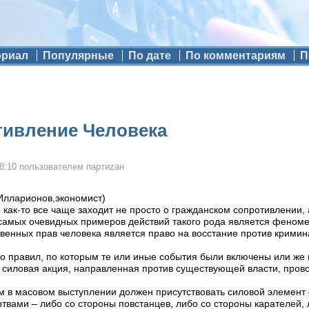
ориал
Популярные
По дате
По комментариям
П
тивление Человека
8:10
пользователем
партиzан
Илларионов,экономист)
 как-то все чаще заходит не просто о гражданском сопротивлении,
 самых очевидных примеров действий такого рода является феноме
ственных прав человека является право на восстание против кримин
о правил, по которым те или иные события были включены или же 
 силовая акция, направленная против существующей власти, прово
 в масовом выступлении должен присутствовать силовой элемент 
твами – либо со стороны повстанцев, либо со стороны карателей, 