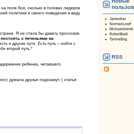
Новые
пользов
на поле боя, сколько в головах лидеров
оей политики и своего поведения в виду
JamesKar
NormanLearf
Michaelsmimb
стране. Я не стала бы давать прогнозов.
RobertBaill
 постоять с печеньями на
TyroneBog
сть и другие пути. Есть путь – пойти с
бя второй путь.*
RSS
задержание ребенка, читавшего
ост, думала друзья подскажут. ( статья