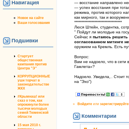
Навигация
— восстание направлено не
— успех восстания при тота
режима, против которого на
как мирного, так и вооруже
Новое на сайте
*********************************
Ваши голосования
Люся Штейн, студентка, сот
" Пойдут ли молодые на госу
Сейчас я
пытаюсь решить 
Подшивки
согласованном митинге н
оружием на Кремль. Есть пут
Стартует
Вопрос:
общественная
Вам не надоело, что в сети 
кампания против
Гамлета»?
Центра "Э"
КОРРУПЦИОННЫЕ
Надоело. Увидела,.. Стоит то
уши торчат в
на "Эхо")
законодательстве
ЖКХ
#Крымнаш! или
сказ о том, как
»
Войдите
или
зарегистрируйте
опрокинули более
тысячи молодых
семей Тюменской
Комментарии
области
15 мая 2010 г.
тюменцы