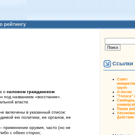
о рейтингу
Форма
Поиск
поиска
Ссылки
Совет
инициати
групп
 а о
силовом гражданском
А-песни
"Голоса"
н под названием «восстание».
Свободн
альной власти.
универси
Права ра
не включены в указанный список:
Автономн
Действие
димой ею политики, ее органов, ее
– применение оружия, часто (но не
либо с обеих сторон;