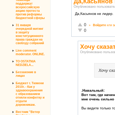
Да,Касьянов 
поддержат
Опубликовано пользоват
всероссийскую
акцию протеста
Да,Касьянов не лидер.
против реформы
бюджетной сферы
Отлично!
0
31 января
»
Войдите
или
з
очередной митинг
Неадекватно!
0
в защиту
конституционного
права граждан на
своблду собраний
Хочу сказа
Live comment
Опубликовано польз
moderator. ONLINE.
TO OSTATNIA
NEDZIELA...
Хочу ск
Беззаконие в
лицах
Бюджет г. Тюмени
2010г. - Как у
здравоохранения
.Навальный:
с образованием
Вот там, где начи
отняли конфетку и
мне очень сильно
отдали
дорожникам.
Вы видите только т
Вестник "Ветер