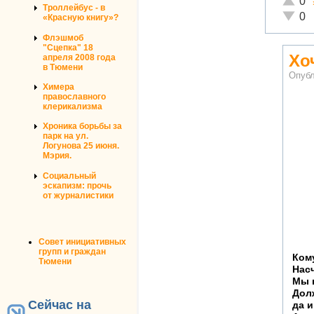
0
Троллейбус - в
Неадек
0
«Красную книгу»?
Флэшмоб
"Сцепка" 18
Хо
апреля 2008 года
в Тюмени
Опубл
Химера
православного
клерикализма
Хроника борьбы за
парк на ул.
Логунова 25 июня.
Мэрия.
Социальный
эскапизм: прочь
от журналистики
Совет инициативных
групп и граждан
Кому
Тюмени
Насч
Мы в
Долж
Сейчас на
да и