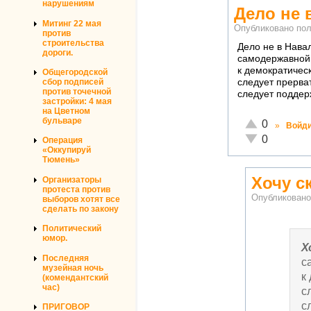
нарушениям
Дело не 
Митинг 22 мая
Опубликовано по
против
строительства
Дело не в Нава
дороги.
самодержавной 
к демократичес
Общегородской
сбор подписей
следует прерва
против точечной
следует поддер
застройки: 4 мая
на Цветном
бульваре
Отлично!
0
»
Войд
Неадекватно!
0
Операция
«Оккупируй
Тюмень»
Хочу с
Организаторы
протеста против
Опубликован
выборов хотят все
сделать по закону
Политический
юмор.
Х
Последняя
с
музейная ночь
к
(комендантский
час)
с
с
ПРИГОВОР