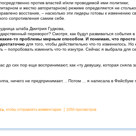
посредственно против властей и/или проводимой ими политики;
литарном и жестко авторитарном) режиме определяется не столько 
правлено восстание, – насколько эти лидеры готовы к изменению св
нного сопротивления самим себе.
рудница штаба Дмитрия Гудкова,
дарственный переворот? Смотря, как будут развиваться события в 
какие-то проблемы мирным способом
.
И понимаю, что просто
едостаточно
для того, чтобы действительно что-то изменилось. Но е
ь – попробовать изменить что-то изнутри. Сейчас я выбрала для се
вас до сих пор еще воспринимают, как «ту девушку, которая сняла 
лпа, ничего не предпринимает. .. Потом ... я написала в Фейсбуке п
сь
, чтобы отправлять комментарии
1050 просмотров