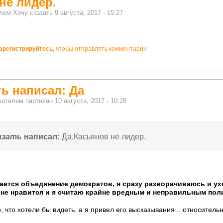
не лидер.
елем
Хочу сказать
9 августа, 2017 - 15:27
арегистрируйтесь
, чтобы отправлять комментарии
ть написал: Да
ователем
партиzан
10 августа, 2017 - 10:28
азать
написал:
Да,Касьянов не лидер.
нается объединение демократов, я сразу разворачиваюсь и ухо
 не нравится и я считаю крайне вредным и неправильным пол
о, что хотели бы видеть. а я привел его высказывания .. относител