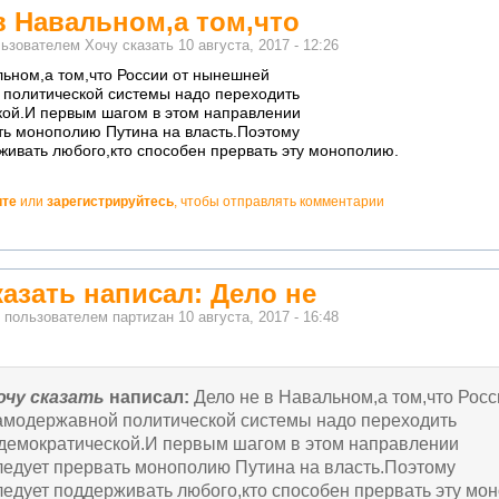
в Навальном,а том,что
льзователем
Хочу сказать
10 августа, 2017 - 12:26
льном,а том,что России от нынешней
политической системы надо переходить
кой.И первым шагом в этом направлении
ть монополию Путина на власть.Поэтому
живать любого,кто способен прервать эту монополию.
ите
или
зарегистрируйтесь
, чтобы отправлять комментарии
казать написал: Дело не
о пользователем
партиzан
10 августа, 2017 - 16:48
очу сказать
написал:
Дело не в Навальном,а том,что Рос
амодержавной политической системы надо переходить
 демократической.И первым шагом в этом направлении
ледует прервать монополию Путина на власть.Поэтому
ледует поддерживать любого,кто способен прервать эту мо