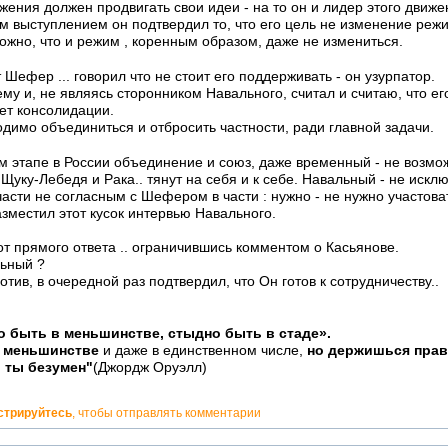
жения должен продвигать свои идеи - на то он и лидер этого движ
им выступлением он подтвердил то, что его цель не изменение режим
ожно, что и режим , коренным образом, даже не измениться.
 Шефер ... говорил что не стоит его поддерживать - он узурпатор.
му и, не являясь сторонником Навального, считал и считаю, что его
ет консолидации.
одимо объединиться и отбросить частности, ради главной задачи.
 этапе в России объединение и союз, даже временный - не возможн
Щуку-Лебедя и Рака.. тянут на себя и к себе. Навальный - не искл
части не согласным с Шефером в части : нужно - не нужно участоват
азместил этот кусок интервью Навального.
от прямого ответа .. ограничившись комментом о Касьянове.
льный ?
тив, в очередной раз подтвердил, что Он готов к сотрудничеству..
о быть в меньшинстве, стыдно быть в стаде».
в меньшинстве
и даже в единственном числе,
но держишься правд
о ты безумен"
(Джордж Оруэлл)
стрируйтесь
, чтобы отправлять комментарии