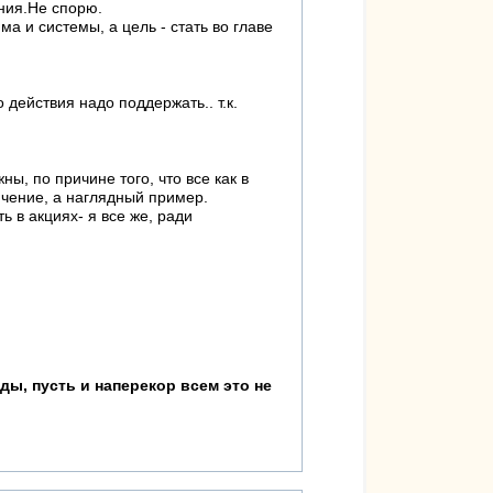
ения.Не спорю.
а и системы, а цель - стать во главе
 действия надо поддержать.. т.к.
ы, по причине того, что все как в
ючение, а наглядный пример.
ь в акциях- я все же, ради
ы, пусть и наперекор всем это не