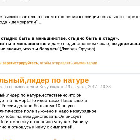
е высказываетесь о своем отношении к позиции навального - прете
ода к демократии" ...
 стыдно быть в меньшинстве, стыдно быть в стаде».
но!
ли ты в меньшинстве
и даже в единственном числе,
но держишьс
 не значит, что ты безумен"
(Джордж Оруэлл)
и
зарегистрируйтесь
, чтобы отправлять комментарии
льный,лидер по натуре
вано пользователем
Хочу сказать
19 августа, 2017 - 10:33
ый,лидер по натуре,естественно,что он
ует на номер1.По идее таких Навальных в
в России должно быть штук 10,но увы
литическое поле выжжено и надо незаурядное
о,чтобы на нём действовать.Он рискует
По интеллекту он конечно уступает Борису
,но я отношусь к нему с симпатией.
о!