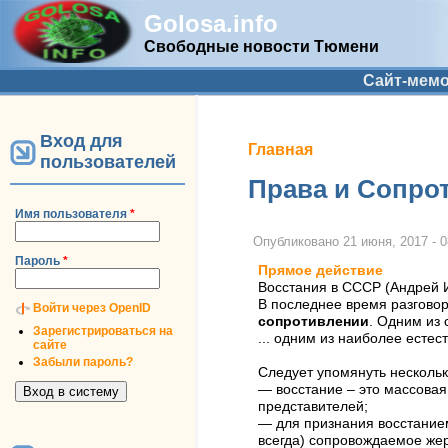
Golosa.info
Свободные новости Тюмени
Дополнительное меню
Сайт-мем
Вход для
Вы здесь
Главная
пользователей
Права и Сопро
Имя пользователя
*
Опубликовано
21 июня, 2017 - 0
Пароль
*
Прямое действие
Восстания в СССР (Андрей 
В последнее время разговор
Войти через OpenID
сопротивлении
. Одним из
Зарегистрироваться на
... одним из наиболее есте
сайте
Забыли пароль?
Следует упомянуть нескольк
— восстание – это массовая
представителей;
— для признания восстанием
всегда) сопровождаемое жер