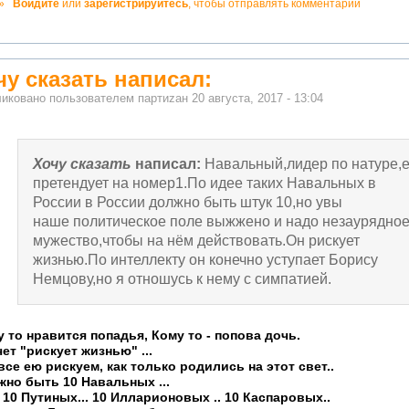
»
Войдите
или
зарегистрируйтесь
, чтобы отправлять комментарии
ватно!
чу сказать написал:
иковано пользователем
партиzан
20 августа, 2017 - 13:04
Хочу сказать
написал:
Навальный,лидер по натуре,е
претендует на номер1.По идее таких Навальных в
России в России должно быть штук 10,но увы
наше политическое поле выжжено и надо незаурядно
мужество,чтобы на нём действовать.Он рискует
жизнью.По интеллекту он конечно уступает Борису
Немцову,но я отношусь к нему с симпатией.
 то нравится попадья, Кому то - попова дочь.
ет "рискует жизнью" ...
се ею рискуем, как только родились на этот свет..
но быть 10 Навальных ...
 10 Путиных... 10 Илларионовых .. 10 Каспаровых..