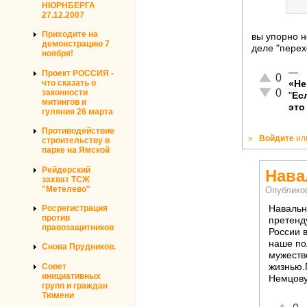
НЮРНБЕРГА
27.12.2007
Приходите на
вы упорно н
демонстрацию 7
деле "перех
ноября!
—
Проект РОССИЯ -
Отлично!
0
что сказать о
«Не
Неадекват
0
законности
"
Ес
митингов и
это
гуляния 26 марта
Противодействие
»
Войдите
ил
строительству в
парке на Ямской
Рейдерский
Нава
захват ТСЖ
"Метелево"
Опублико
Росрегистрация
Навальн
против
претенд
правозащитников
России 
наше по
Снова Прудников.
мужеств
Совет
жизнью.
инициативных
Немцову
групп и граждан
Тюмени
Отличн