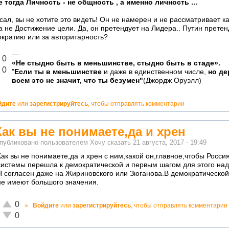
е тогда Личность - не общность , а именно личность ...
сал, вы не хотите это видеть! Он не намерен и не рассматривает к
 а не Достижение цели. Да, он претендует на Лидера.. Путин претен
кратию или за авторитарность?
—
лично!
0
«Не стыдно быть в меньшинстве, стыдно быть в стаде».
адекватно!
0
"
Если ты в меньшинстве
и даже в единственном числе,
но де
всем это не значит, что ты безумен"
(Джордж Оруэлл)
йдите
или
зарегистрируйтесь
, чтобы отправлять комментарии
Как вы не понимаете,да и хрен
публиковано пользователем
Хочу сказать
21 августа, 2017 - 19:49
Как вы не понимаете,да и хрен с ним,какой он,главное,чтобы Росс
системы перешла к демократической и первым шагом для этого надо
Я согласен даже на Жириновского или Зюганова.В демократической
не имеют большого значения.
Отлично!
0
»
Войдите
или
зарегистрируйтесь
, чтобы отправлять комментарии
Неадекватно!
0