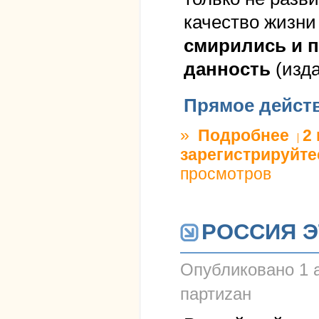
качество жизни
смирились и 
данность
(изда
Прямое дейст
»
Подробнее
о РОС
2
зарегистрируйте
просмотров
РОССИЯ Э
Опубликовано
1 
партиzан