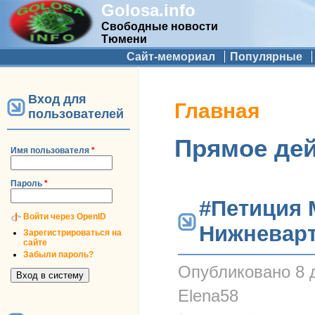
Golosa.info
Свободные новости
Тюмени
Дополнительное меню
Сайт-мемориал
Популярные
Вход для
Вы здесь
Главная
пользователей
Прямое де
Имя пользователя
*
Пароль
*
#Петиция 
Войти через OpenID
Нижневарт
Зарегистрироваться на
сайте
Забыли пароль?
Опубликовано
8 
Elena58