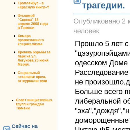
трагедии.
Троллейбус - в
«Красную книгу»?
Флэшмоб
Опубликовано
2 
"Сцепка" 18
апреля 2008 года
в Тюмени
человек
Химера
православного
Прошло 5 лет 
клерикализма
"цээуропэйцами
Хроника борьбы за
парк на ул.
Логунова 25 июня.
одесском Доме 
Мэрия.
Расследование 
Социальный
эскапизм: прочь
не произошло,д
от журналистики
Больше всего п
либеральной о
Совет инициативных
групп и граждан
Тюмени
"эха","дождя",
доморощенные 
Сейчас на
Читаю ФБ местн