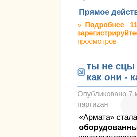
Прямое дейст
»
Подробнее
о угро
1
зарегистрируйте
просмотров
ты не сцы 
как они - 
Опубликовано
7 
партиzан
«Армата» стал
оборудованны