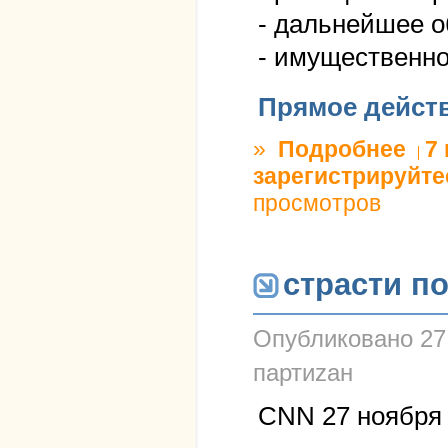
- дальнейшее 
- имущественно
Прямое дейст
»
Подробнее
о С Н
7
зарегистрируйте
просмотров
страсти п
Опубликовано
27
партиzан
CNN 27 ноября