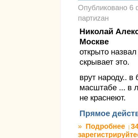
Опубликовано
6 
партиzан
Николай Алекс
Москве
открыто назвал 
скрывает это.
врут народу.. в
масштабе ... в
не краснеют.
Прямое дейст
»
Подробнее
о пидо
3
зарегистрируйте