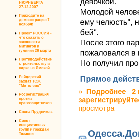
девочкой.
НЮРНБЕРГА
27.12.2007
Молодой челове
Приходите на
ему челюсть", н
демонстрацию 7
ноября!
бей".
Проект РОССИЯ -
что сказать о
После этого па
законности
митингов и
гуляния 26 марта
пожаловался в
Противодействие
Но получил про
строительству в
парке на Ямской
Прямое дейст
Рейдерский
захват ТСЖ
"Метелево"
»
Подробнее
о плюн
2
Росрегистрация
зарегистрируйте
против
правозащитников
просмотра
Снова Прудников.
Совет
инициативных
групп и граждан
Одесса.До
Тюмени