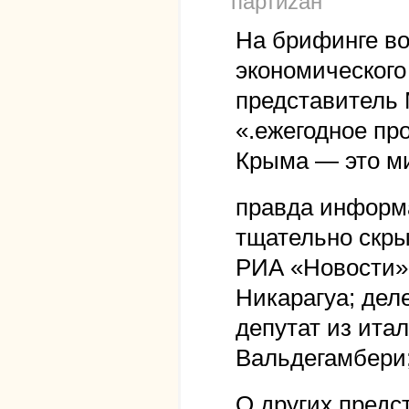
партиzан
На брифинге в
экономическог
представитель
«.ежегодное пр
Крыма — это м
правда информ
тщательно скры
РИА «Новости» 
Никарагуа; дел
депутат из ита
Вальдегамбери
О других предс