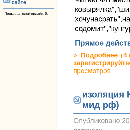
сайте
ковырялка","ши
Пользователей онлайн: 0.
хочунасрать",н
содомит","кунгу
Прямое дейст
»
Подробнее
о Одес
4
зарегистрируйте
просмотров
изоляция 
мид рф)
Опубликовано
20