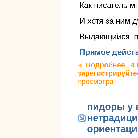
Как писатель м
И хотя за ним д
Выдающийся, по
Прямое дейст
»
Подробнее
о деби
4
зарегистрируйте
просмотра
пидоры у в
нетрадици
ориентаци