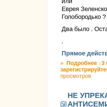
или
Еврея Зеленско
Голобородько ?
Два было . Ост
.
Прямое дейст
»
Подробнее
о Росс
3
зарегистрируйте
просмотров
НЕ УПРЕК
АНТИСЕМИ