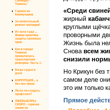
Свободы -
Тюмень"
«Среди свине
Гаражи на
Коммунаров
жирный
кабанч
За капитальный
ремонт милиции!
круглыми щёчк
Из зала суда ...
проворными дв
Живая практика
защиты законных
Жизнь была нел
прав
Как в городе
Снова
всем жи
Тюмени
провалилась
снизили норм
транспортная
реформа. Часть 1.
Когда судья в
Но Крикун без 
доле
самом деле они
КОРРУПЦИЯ... а
без нее никак
это им только к
Легко ли создать
профсоюз?
Прямое дейст
ЛЖЕВЫБОРЫ
СКОРО - горячая
линия по
о каба