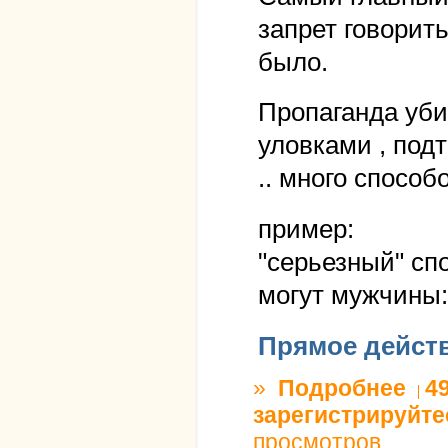
запрет говорить
было.
Пропаганда уби
уловками , под
.. много способ
пример:
"серьезный" спо
могут мужчины:
Прямое дейст
»
Подробнее
о Проп
4
зарегистрируйте
просмотров