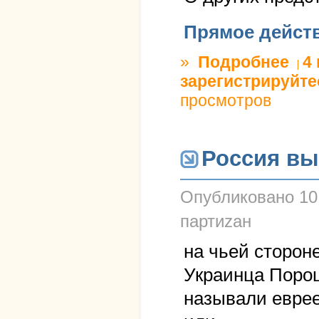
Прямое дейст
»
Подробнее
о изол
4
зарегистрируйте
просмотров
Россия вы
Опубликовано
10
партиzан
на чьей стороне
Украинца Порош
называли евре