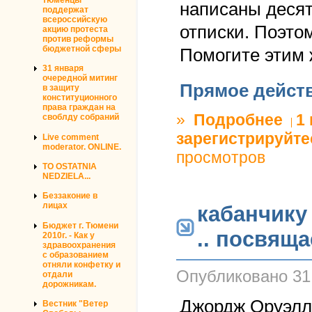
написаны десят
поддержат
всероссийскую
отписки. Поэто
акцию протеста
против реформы
бюджетной сферы
Помогите этим
31 января
очередной митинг
Прямое дейст
в защиту
конституционного
права граждан на
»
Подробнее
о #Пет
1
своблду собраний
зарегистрируйте
Live comment
moderator. ONLINE.
просмотров
TO OSTATNIA
NEDZIELA...
Беззаконие в
лицах
кабанчику
Бюджет г. Тюмени
.. посвяща
2010г. - Как у
здравоохранения
с образованием
отняли конфетку и
Опубликовано
31
отдали
дорожникам.
Джордж Оруэлл
Вестник "Ветер