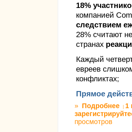
18% участник
компанией Co
следствием еж
28% считают не
странах
реакци
Каждый четверт
евреев слишком
конфликтах;
Прямое дейст
»
Подробнее
о стра
1
зарегистрируйте
просмотров