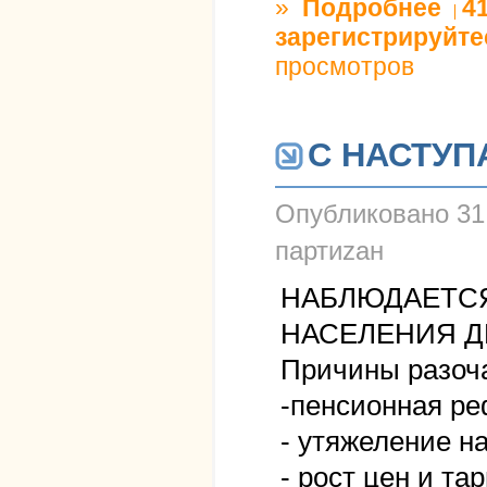
»
Подробнее
о КИР
4
зарегистрируйте
просмотров
С НАСТУ
Опубликовано
31
партиzан
НАБЛЮДАЕТСЯ
НАСЕЛЕНИЯ Д
Причины разоч
-пенсионная р
- утяжеление на
- рост цен и та