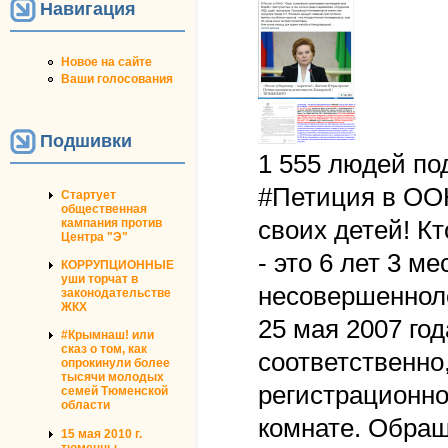
Навигация
Новое на сайте
Ваши голосования
Подшивки
1 555 людей по
#Петиция в ОО
Стартует
общественная
кампания против
своих детей! Кт
Центра "Э"
- это 6 лет 3 ме
КОРРУПЦИОННЫЕ
уши торчат в
несовершеннол
законодательстве
ЖКХ
25 мая 2007 год
#Крымнаш! или
сказ о том, как
соответственн
опрокинули более
тысячи молодых
регистрационно
семей Тюменской
области
комнате. Обращ
15 мая 2010 г.
тюменцы