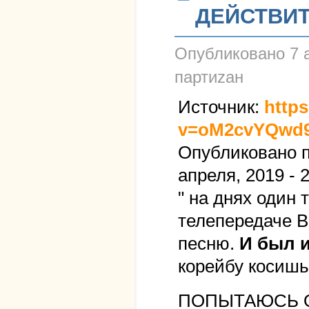
ДЕЙСТВИТ
Опубликовано
7 
партиzан
Источник:
http
v=oM2cvYQwd
Опубликовано 
апреля, 2019 - 
" на днях один 
телепередаче В
песню.
И был и
корейбу косишь
ПОПЫТАЮСЬ ОТ