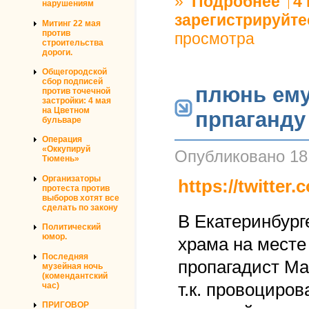
»
Подробнее
4
нарушениям
зарегистрируйте
Митинг 22 мая
против
просмотра
строительства
дороги.
Общегородской
сбор подписей
плюнь ему 
против точечной
застройки: 4 мая
на Цветном
прпаганду
бульваре
Операция
«Оккупируй
Опубликовано
18
Тюмень»
Организаторы
https://twitter
протеста против
выборов хотят все
сделать по закону
В Екатеринбург
Политический
юмор.
храма на месте 
Последняя
пропагадист Ма
музейная ночь
(комендантский
т.к. провоциров
час)
ПРИГОВОР