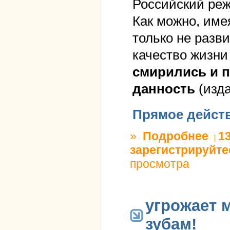
Российский реж
Как можно, име
только не разв
качество жизни
смирились и 
данность
(изда
Прямое дейст
»
Подробнее
о РОС
1
зарегистрируйте
просмотра
угрожает м
зубам!