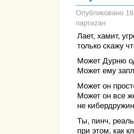
Опубликовано
16
партиzан
Лает, хамит, уг
только скажу чт
Может Дурню од
Может ему запл
Может он прост
Может он все же
не кибердружин
Ты, пинч, реаль
при этом, как к