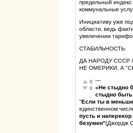
предельный индекс 
коммунальные услу
Инициативу уже по
области, ведь факт
увеличении тарифов
СТАБИЛЬНОСТЬ.
ДА НАРОДУ СССР 
НЕ ОМЕРИКИ, А "
—
Отлично!
0
«Не стыдно 
Неадекватно!
0
стыдно быть 
"
Если ты в меньш
единственном числ
пусть и наперекор 
безумен"
(Джордж 