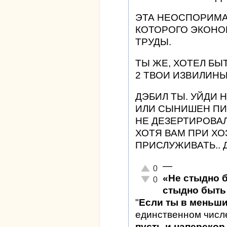
ЭТА НЕОСПОРИМА
КОТОРОГО ЭКОНО
ТРУДЫ.
ТЫ ЖЕ, ХОТЕЛ БЫ
2 ТВОИ ИЗВИЛИНЫ
ДЭБИЛ ТЫ. УЙДИ Н
ИЛИ СЫНИШЕН ПИС
НЕ ДЕЗЕРТИРОВА
ХОТЯ ВАМ ПРИ Х
ПРИСЛУЖИВАТЬ..
—
Отлично!
0
«Не стыдно 
Неадекватно!
0
стыдно быть 
"
Если ты в меньш
единственном числ
пусть и наперекор 