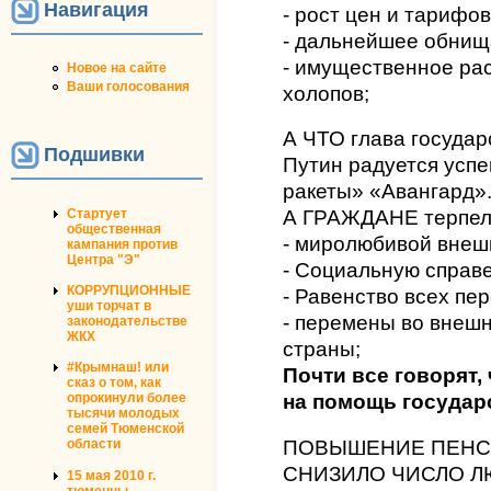
Навигация
- рост цен и тарифов
- дальнейшее обнищ
- имущественное рас
Новое на сайте
Ваши голосования
холопов;
А ЧТО глава государ
Подшивки
Путин радуется усп
ракеты» «Авангард»
Стартует
А ГРАЖДАНЕ терпел
общественная
- миролюбивой внешн
кампания против
Центра "Э"
- Социальную справ
КОРРУПЦИОННЫЕ
- Равенство всех пе
уши торчат в
- перемены во внешн
законодательстве
ЖКХ
страны;
#Крымнаш! или
Почти все говорят,
сказ о том, как
опрокинули более
на помощь государ
тысячи молодых
семей Тюменской
ПОВЫШЕНИЕ ПЕНС
области
СНИЗИЛО ЧИСЛО Л
15 мая 2010 г.
тюменцы