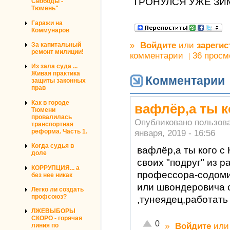
ТРОНУЛСЯ УЖЕ ЗИМ
Свободы -
Тюмень"
Гаражи на
Коммунаров
»
Войдите
или
зарегис
За капитальный
ремонт милиции!
комментарии
36 просм
Из зала суда ...
Живая практика
Комментарии
защиты законных
прав
Как в городе
вафлёр,а ты к
Тюмени
провалилась
Опубликовано пользов
транспортная
января, 2019 - 16:56
реформа. Часть 1.
Когда судья в
вафлёр,а ты кого с
доле
своих "подруг" из 
КОРРУПЦИЯ... а
профессора-содоми
без нее никак
или швондеровича с
Легко ли создать
профсоюз?
,тунеядец,работать
ЛЖЕВЫБОРЫ
СКОРО - горячая
Отлично!
0
»
Войдите
ил
линия по