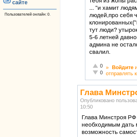
тебя из жопы рас
сайте
... "и хамит людя
людей,про себя 
Пользователей онлайн: 0.
клонированных("
тут люди? утырок
5-6 летней давн
админа не остал
свалил.
Отлично!
0
»
Войдите
Неадекватно!
0
отправлять 
Глава Минстр
Опубликовано пользов
10:50
Глава Минстроя Р
необходимым дать 
возможность самос