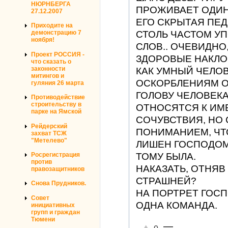
НЮРНБЕРГА
ПРОЖИВАЕТ ОДИНО
27.12.2007
ЕГО СКРЫТАЯ ПЕ
Приходите на
СТОЛЬ ЧАСТОМ У
демонстрацию 7
ноября!
СЛОВ.. ОЧЕВИДНО
Проект РОССИЯ -
ЗДОРОВЫЕ НАКЛО
что сказать о
законности
КАК УМНЫЙ ЧЕЛОВ
митингов и
ОСКОРБЛЕНИЯМ О
гуляния 26 марта
ГОЛОВУ ЧЕЛОВЕКА 
Противодействие
строительству в
ОТНОСЯТСЯ К ИМБ
парке на Ямской
СОЧУВСТВИЯ, НО 
Рейдерский
ПОНИМАНИЕМ, ЧТ
захват ТСЖ
"Метелево"
ЛИШЕН ГОСПОДОМ
ТОМУ БЫЛА.
Росрегистрация
против
НАКАЗАТЬ, ОТНЯВ 
правозащитников
СТРАШНЕЙ?
Снова Прудников.
НА ПОРТРЕТ ГОСП
Совет
ОДНА КОМАНДА.
инициативных
групп и граждан
Тюмени
—
Отлично!