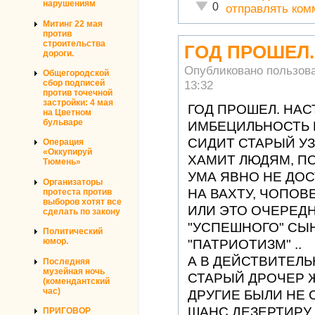
нарушениям
Неадекватно!
0
отправлять ком
Митинг 22 мая
против
строительства
ГОД ПРОШЕЛ.
дороги.
Опубликовано пользов
Общегородской
13:32
сбор подписей
против точечной
застройки: 4 мая
ГОД ПРОШЕЛ. НАС
на Цветном
бульваре
ИМБЕЦИЛЬНОСТЬ 
СИДИТ СТАРЫЙ УЗ
Операция
«Оккупируй
ХАМИТ ЛЮДЯМ, П
Тюмень»
УМА ЯВНО НЕ ДОС
Организаторы
НА ВАХТУ, ЧОПОВ
протеста против
выборов хотят все
ИЛИ ЭТО ОЧЕРЕДН
сделать по закону
"УСПЕШНОГО" СЫНА
Политический
юмор.
"ПАТРИОТИЗМ" ..
А В ДЕЙСТВИТЕЛЬ
Последняя
музейная ночь
СТАРЫЙ ДРОЧЕР 
(комендантский
час)
ДРУГИЕ БЫЛИ НЕ 
ШАНС ДЕЗЕРТИРУ 
ПРИГОВОР