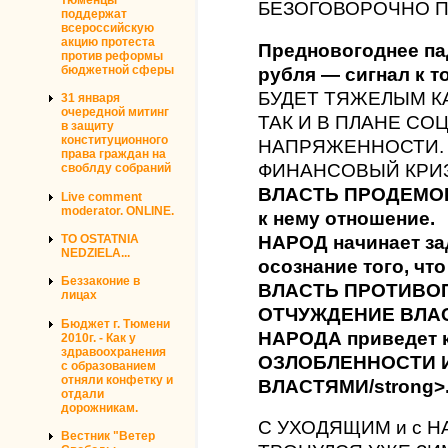
БЕЗОГОВОРОЧНО П
поддержат
всероссийскую
акцию протеста
Предновогоднее па
против реформы
бюджетной сферы
рубля — сигнал к т
БУДЕТ ТЯЖЕЛЫМ К
31 января
очередной митинг
ТАК И В ПЛАНЕ СО
в защиту
конституционного
НАПРЯЖЕННОСТИ.
права граждан на
ФИНАНСОВЫЙ КРИЗ
своблду собраний
ВЛАСТЬ ПРОДЕМОН
Live comment
moderator. ONLINE.
к нему отношение.
НАРОД начинает за
TO OSTATNIA
NEDZIELA...
осознание того, чт
Беззаконие в
ВЛАСТЬ ПРОТИВОП
лицах
ОТЧУЖДЕНИЕ ВЛАС
Бюджет г. Тюмени
НАРОДА приведет к
2010г. - Как у
здравоохранения
ОЗЛОБЛЕННОСТИ 
с образованием
отняли конфетку и
ВЛАСТЯМИ/strong>
отдали
дорожникам.
С УХОДЯЩИМ и с Н
Вестник "Ветер