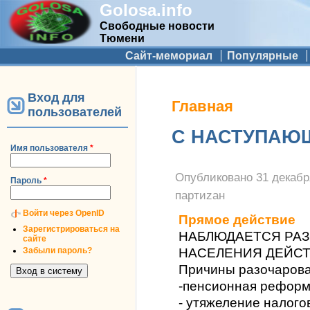
Golosa.info
Свободные новости
Тюмени
Дополнительное меню
Сайт-мемориал
Популярные
Вход для
Вы здесь
Главная
пользователей
С НАСТУПАЮ
Имя пользователя
*
Опубликовано
31 декабр
Пароль
*
партиzан
Войти через OpenID
Прямое действие
Зарегистрироваться на
НАБЛЮДАЕТСЯ РАЗ
сайте
Забыли пароль?
НАСЕЛЕНИЯ ДЕЙСТ
Причины разочарова
-пенсионная реформ
- утяжеление налого