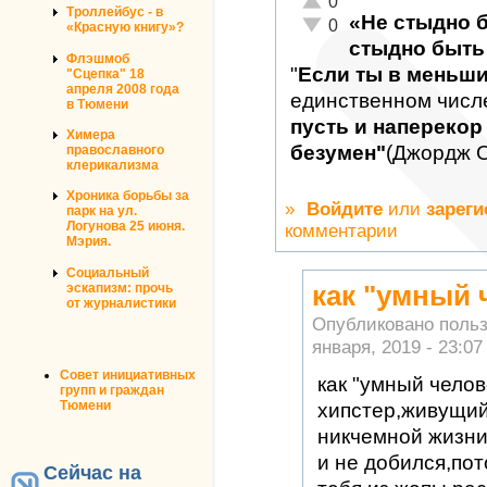
0
Троллейбус - в
«Не стыдно 
Неадекватно!
0
«Красную книгу»?
стыдно быть 
Флэшмоб
"
Если ты в меньш
"Сцепка" 18
апреля 2008 года
единственном числ
в Тюмени
пусть и наперекор 
Химера
безумен"
(Джордж 
православного
клерикализма
Хроника борьбы за
»
Войдите
или
зареги
парк на ул.
Логунова 25 июня.
комментарии
Мэрия.
Социальный
как "умный 
эскапизм: прочь
от журналистики
Опубликовано поль
января, 2019 - 23:07
Совет инициативных
как "умный челов
групп и граждан
Тюмени
хипстер,живущий
никчемной жизни
и не добился,пот
Сейчас на