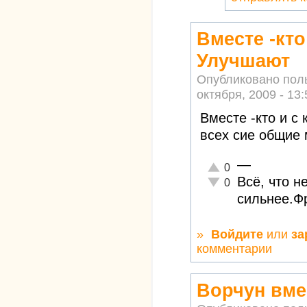
Вместе -кто
Улучшают
Опубликовано пол
октября, 2009 - 13:
Вместе -кто и с
всех сие общие 
—
Отлично!
0
Всё, что н
Неадекватно!
0
сильнее.Ф
»
Войдите
или
за
комментарии
Ворчун вме