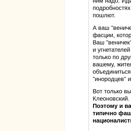
ним надо. Ид
подробностях,
пошлют.
А ваш "венич
фасции, кото
Ваш "веничек"
и угнетателей
только по дру
вашему, жит
объединиться
"инородцев" и
Вот только вы
Клеоновский.
Поэтому и в
типично фаш
националист