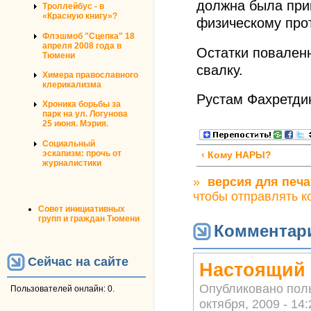
должна была прий
Троллейбус - в
«Красную книгу»?
физическому про
Флэшмоб "Сцепка" 18
апреля 2008 года в
Остатки поваленн
Тюмени
свалку.
Химера православного
клерикализма
Рустам Фахретди
Хроника борьбы за
парк на ул. Логунова
25 июня. Мэрия.
Социальный
эскапизм: прочь от
‹ Кому НАРЫ?
журналистики
»
версия для печа
чтобы отправлять 
Совет инициативных
групп и граждан Тюмени
Комментар
Сейчас на сайте
Настоящий 
Опубликовано пол
Пользователей онлайн: 0.
октября, 2009 - 14: