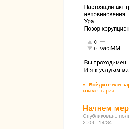
Настоящий акт г
неповиновения!
Ура
Позор корупцио
—
Отлично!
0
VadiMM
Неадекватно!
0
--------------
Вы проходимец, 
И я к услугам в
»
Войдите
или
за
комментарии
Начнем мер
Опубликовано пол
2009 - 14:34