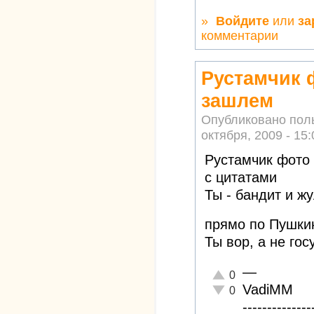
»
Войдите
или
за
комментарии
Рустамчик 
зашлем
Опубликовано пол
октября, 2009 - 15:
Рустамчик фото
с цитатами
Ты - бандит и ж
прямо по Пушки
Ты вор, а не гос
—
Отлично!
0
VadiMM
Неадекватно!
0
--------------