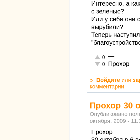
Интересно, а как
с зеленью?
Или у себя они 
вырубили?
Теперь наступи
"благоустройств
—
Отлично!
0
Прохор
Неадекватно!
0
»
Войдите
или
за
комментарии
Прохор 30 о
Опубликовано пол
октября, 2009 - 11:
Прохор
30 октября в 6 