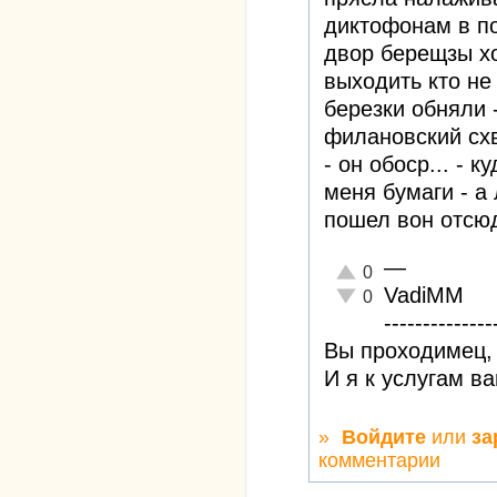
диктофонам в по
двор берещзы хо
выходить кто не
березки обняли 
филановский схв
- он обоср... - к
меня бумаги - а 
пошел вон отсюд
—
Отлично!
0
VadiMM
Неадекватно!
0
--------------
Вы проходимец, 
И я к услугам в
»
Войдите
или
за
комментарии