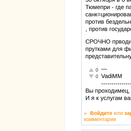
Тюмепри - где п
санк=ционирован
против бездельн
, против госуда
СРОЧНО прводит
прутками для ф
представительн
—
Отлично!
0
VadiMM
Неадекватно!
0
--------------
Вы проходимец, 
И я к услугам в
»
Войдите
или
за
комментарии