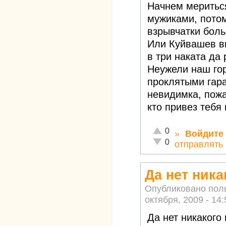
Начнем мериться
мужиками, потом
взрывчатки бол
Или Куйвашев вы
в три наката да
Неужели наш го
проклятыми гар
невидимка, пожа
кто привез тебя 
Отлично!
0
»
Войдите
Неадекватно!
0
отправлять
Да нет ника
Опубликовано пол
октября, 2009 - 14:
Да нет никакого