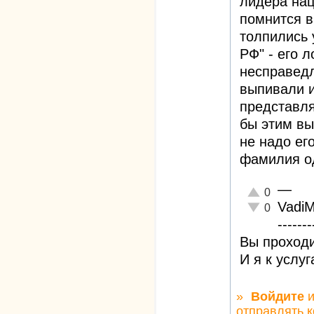
лидера на
помнится в
толпились 
РФ" - его 
несправедл
выпивали и
представля
бы этим вы
не надо ег
фамилия од
—
Отлично!
0
Vadi
Неадекватно!
0
-------
Вы проходи
И я к услу
»
Войдите
и
отправлять 