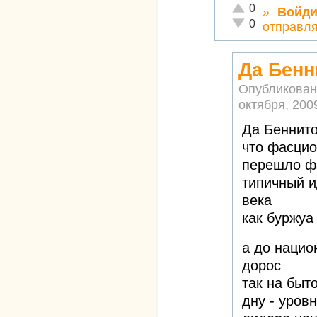
Отлично!
0
»
Войди
Неадекватно!
0
отправля
Да Бенн
Опубликован
октября, 2009
Да Беннит
что фасцио
перешло ф
типичный 
века
как буржуа
а до нацио
дорос
так на быт
дну - уров