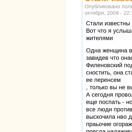
Опубликовано пол
октября, 2009 - 22:
Стали известны
Вот что я услыш
жителями
Одна женщина в
завидев что она
Филеновский под
сностить, она ст
ее перенсем
, только вы не 
А сегодня прово
еще поспать - но
все люди против
выскочила нво д
праьочие огораж
прясла налажива