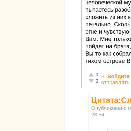
человеческой му
пытаетесь разоб
сложить из них 
печально. Сколь
огне и чувствую
Вам. Мне только
пойдет на брата,
Вы то как собра
тихом острове В
Отлично!
0
»
Войдите
Неадекватно!
0
отправлять
Цитата:Сл
Опубликовано 
23:54