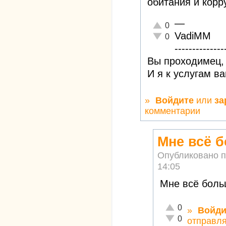
обитания и корр
—
Отлично!
0
VadiMM
Неадекватно!
0
--------------
Вы проходимец, 
И я к услугам в
»
Войдите
или
за
комментарии
Мне всё б
Опубликовано 
14:05
Мне всё боль
Отлично!
0
»
Войди
Неадекватно!
0
отправля