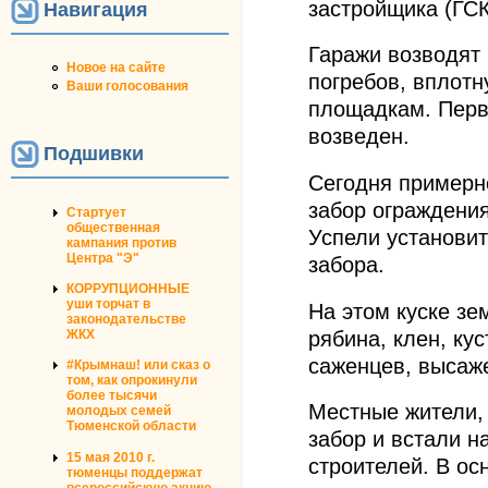
застройщика (ГСК
Навигация
Гаражи возводят 
Новое на сайте
погребов, вплотн
Ваши голосования
площадкам. Первы
возведен.
Подшивки
Сегодня примерно
забор ограждения
Стартует
общественная
Успели установит
кампания против
Центра "Э"
забора.
КОРРУПЦИОННЫЕ
уши торчат в
На этом куске зе
законодательстве
рябина, клен, ку
ЖКХ
саженцев, высаж
#Крымнаш! или сказ о
том, как опрокинули
более тысячи
Местные жители,
молодых семей
Тюменской области
забор и встали н
15 мая 2010 г.
строителей. В о
тюменцы поддержат
всероссийскую акцию