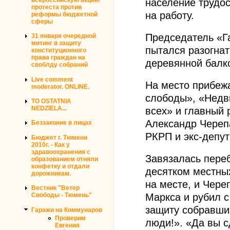
население трудос
протеста против
на работу.
реформы бюджетной
сферы
Председатель «Г
31 января очередной
митинг в защиту
пытался разогна
конституционного
права граждан на
деревянной балко
своблду собраний
Live comment
На место прибеж
moderator. ONLINE.
слободы», «Недв
TO OSTATNIA
NEDZIELA...
всех» и главный
Александр Череп
Беззаконие в лицах
РКРП и экс-депут
Бюджет г. Тюмени
2010г. - Как у
здравоохранения с
Завязалась пере
образованием отняли
конфетку и отдали
десятком местны
дорожникам.
на месте, и Чер
Вестник "Ветер
Маркса и рубил с
Свободы - Тюмень"
защиту собравши
Гаражи на Коммунаров
Проверим
люди!». «Да вы с
Евгения