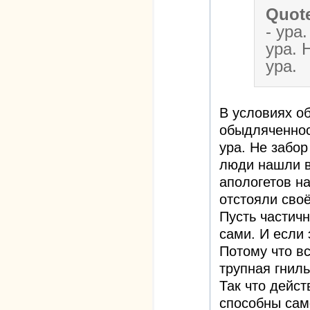
Quot
- ура
ура. 
ура.
В условиях о
обыдляченнос
ура. Не забор
люди нашли в
апологетов н
отстояли сво
Пусть частичн
сами. И если 
Потому что вс
трупная гниль
Так что дейс
способны сам