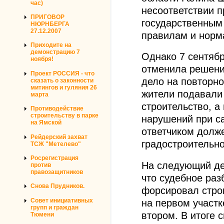
час)
несоответствии п
ПРИГОВОР
государственным
НЮРНБЕРГА
27.12.2007
правилам и норм
Приходите на
демонстрацию 7
Однако 7 сентябр
ноября!
отменила решени
Проект РОССИЯ - что
дело на повторно
сказать о законности
митингов и гуляния 26
жители подавали
марта
строительство, а
Противодействие
строительству в парке
нарушений при са
на Ямской
ответчиком долж
Рейдерский захват
градостроительно
ТСЖ "Метелево"
Росрегистрация
На следующий де
против
правозащитников
что судебное раз
Снова Прудников.
форсировал строи
Совет инициативных
на первом участк
групп и граждан
втором. В итоге 
Тюмени