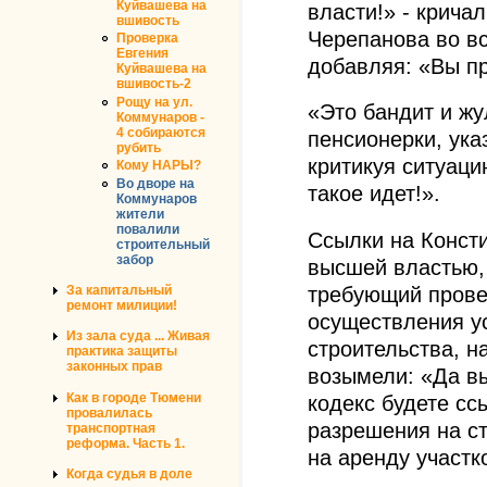
Куйвашева на
власти!» - крича
вшивость
Черепанова во вс
Проверка
Евгения
добавляя: «Вы п
Куйвашева на
вшивость-2
Рощу на ул.
«Это бандит и жу
Коммунаров -
4 собираются
пенсионерки, ука
рубить
критикуя ситуаци
Кому НАРЫ?
Во дворе на
такое идет!».
Коммунаров
жители
повалили
Ссылки на Конст
строительный
забор
высшей властью, 
требующий прове
За капитальный
ремонт милиции!
осуществления у
Из зала суда ... Живая
строительства, н
практика защиты
законных прав
возымели: «Да в
Как в городе Тюмени
кодекс будете сс
провалилась
разрешения на с
транспортная
реформа. Часть 1.
на аренду участк
Когда судья в доле