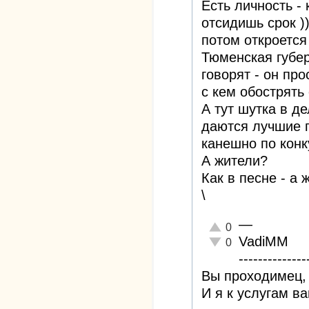
Есть личность -
отсидишь срок ))
потом откроется
Тюменская губер
говорят - он про
с кем обострять
А тут шутка в д
даются лучшие п
канешно по конк
А жители?
Как в песне - а 
\
—
Отлично!
0
VadiMM
Неадекватно!
0
--------------
Вы проходимец, 
И я к услугам в