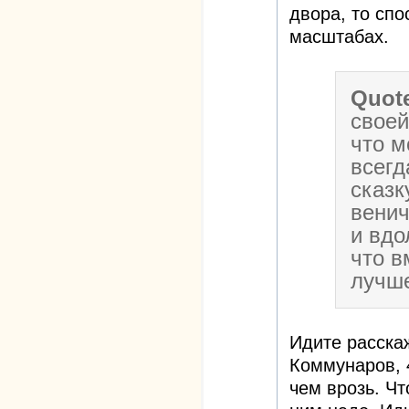
двора, то сп
масштабах.
Quot
своей
что м
всегд
сказк
венич
и вдо
что в
лучше
Идите расска
Коммунаров, 
чем врозь. Чт