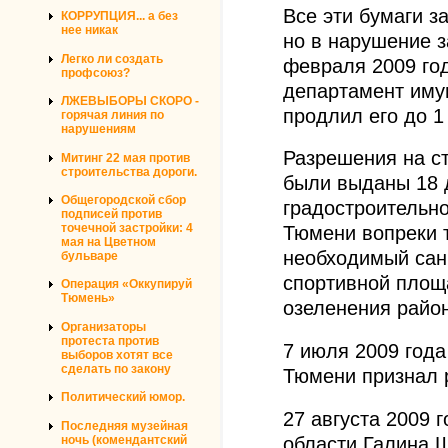
Все эти бумаги з
КОРРУПЦИЯ... а без
нее никак
но в нарушение з
Легко ли создать
февраля 2009 го
профсоюз?
департамент иму
ЛЖЕВЫБОРЫ СКОРО -
продлил его до 1
горячая линия по
нарушениям
Разрешения на ст
Митинг 22 мая против
строительства дороги.
были выданы 18 
Общегородской сбор
градостроительно
подписей против
точечной застройки: 4
Тюмени вопреки т
мая на Цветном
необходимый сан
бульваре
спортивной площ
Операция «Оккупируй
Тюмень»
озеленения район
Организаторы
протеста против
7 июля 2009 год
выборов хотят все
сделать по закону
Тюмени признал 
Политический юмор.
27 августа 2009 
Последняя музейная
области Галина 
ночь (комендантский