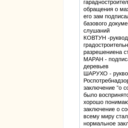
гарадностроител
обращения о ма
его зам подписа
базового докуме
слушаний
КОВТУН -руквод
градостроитель
разрешениена с
МАРАН - подпис
деревьев
ШАРУХО - рукво
Роспотребнадзор
заключение "о с
было воспринято
хорошо понимающ
заключение о соо
всему миру стал
нормальное закл