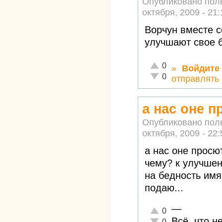
Опубликовано пол
октября, 2009 - 21:
Ворчун вместе с
улучшают свое б
Отлично!
0
»
Войдите
Неадекватно!
0
отправлять
а нас оне п
Опубликовано пол
октября, 2009 - 22:
а нас оне просю
чему? к улучшен
на бедность имя
подаю...
—
Отлично!
0
Всё, что н
Неадекватно!
0