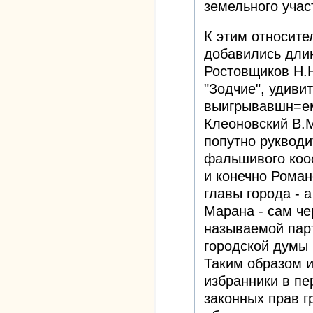
земельного учас
К этим относит
добавились дли
Ростовщиков Н.Н
"Зодчие", удиви
выигрывавшн=ем
Клеоновский В.М
попутно рукводи
фальшивого коо
и конечно Роман
главы города - 
Марана - сам че
называемой парт
городской думы
Таким образом и
избранники в п
законных прав г