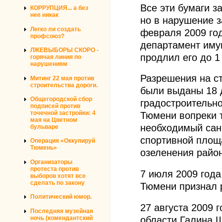
Все эти бумаги з
КОРРУПЦИЯ... а без
нее никак
но в нарушение з
Легко ли создать
февраля 2009 го
профсоюз?
департамент иму
ЛЖЕВЫБОРЫ СКОРО -
продлил его до 1
горячая линия по
нарушениям
Разрешения на ст
Митинг 22 мая против
строительства дороги.
были выданы 18 
Общегородской сбор
градостроительно
подписей против
точечной застройки: 4
Тюмени вопреки т
мая на Цветном
необходимый сан
бульваре
спортивной площ
Операция «Оккупируй
Тюмень»
озеленения район
Организаторы
протеста против
7 июля 2009 год
выборов хотят все
сделать по закону
Тюмени признал 
Политический юмор.
27 августа 2009 
Последняя музейная
области Галина 
ночь (комендантский