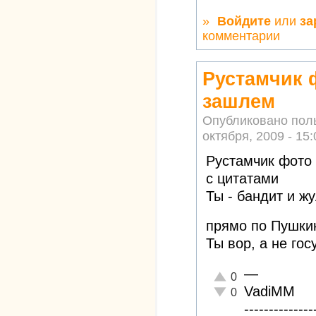
»
Войдите
или
за
комментарии
Рустамчик 
зашлем
Опубликовано пол
октября, 2009 - 15:
Рустамчик фото
с цитатами
Ты - бандит и ж
прямо по Пушки
Ты вор, а не гос
—
Отлично!
0
VadiMM
Неадекватно!
0
--------------