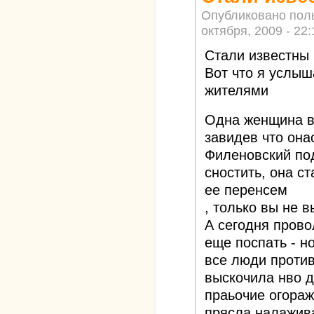
Опубликовано пол
октября, 2009 - 22:
Стали известны
Вот что я услыш
жителями
Одна женщина в
завидев что она
Филеновский под
сностить, она ст
ее перенсем
, только вы не 
А сегодня прово
еще поспать - но
все люди против
выскочила нво д
праьочие огораж
прясла налажива