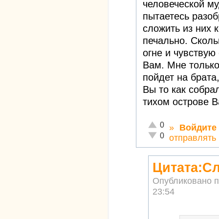
человеческой му
пытаетесь разоб
сложить из них 
печально. Сколь
огне и чувствую
Вам. Мне только
пойдет на брата,
Вы то как собра
тихом острове В
Отлично!
0
»
Войдите
Неадекватно!
0
отправлять
Цитата:Сл
Опубликовано 
23:54