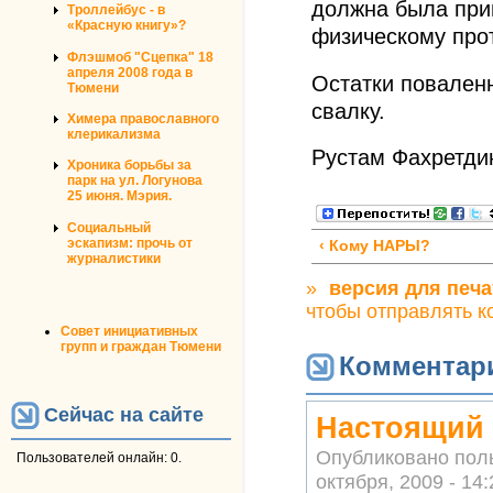
должна была прий
Троллейбус - в
«Красную книгу»?
физическому про
Флэшмоб "Сцепка" 18
апреля 2008 года в
Остатки поваленн
Тюмени
свалку.
Химера православного
клерикализма
Рустам Фахретди
Хроника борьбы за
парк на ул. Логунова
25 июня. Мэрия.
Социальный
эскапизм: прочь от
‹ Кому НАРЫ?
журналистики
»
версия для печа
чтобы отправлять 
Совет инициативных
групп и граждан Тюмени
Комментар
Сейчас на сайте
Настоящий 
Опубликовано пол
Пользователей онлайн: 0.
октября, 2009 - 14: