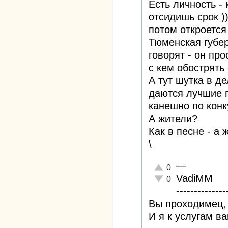
Есть личность -
отсидишь срок ))
потом откроется
Тюменская губер
говорят - он про
с кем обострять
А тут шутка в д
даются лучшие п
канешно по конк
А жители?
Как в песне - а 
\
—
Отлично!
0
VadiMM
Неадекватно!
0
--------------
Вы проходимец, 
И я к услугам в