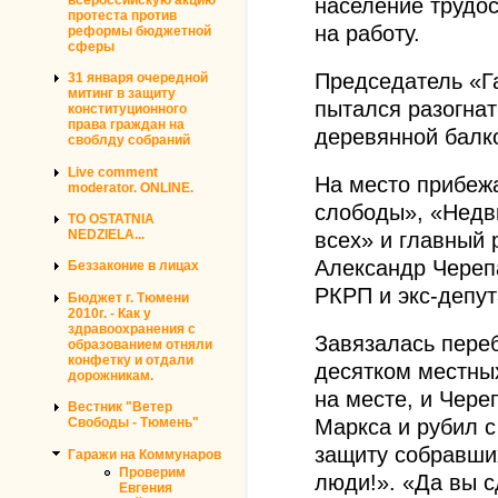
население трудос
протеста против
на работу.
реформы бюджетной
сферы
Председатель «Г
31 января очередной
митинг в защиту
пытался разогна
конституционного
права граждан на
деревянной балко
своблду собраний
Live comment
На место прибеж
moderator. ONLINE.
слободы», «Недв
TO OSTATNIA
NEDZIELA...
всех» и главный
Александр Череп
Беззаконие в лицах
РКРП и экс-депут
Бюджет г. Тюмени
2010г. - Как у
здравоохранения с
Завязалась пере
образованием отняли
конфетку и отдали
десятком местны
дорожникам.
на месте, и Чер
Вестник "Ветер
Маркса и рубил с
Свободы - Тюмень"
защиту собравши
Гаражи на Коммунаров
Проверим
люди!». «Да вы с
Евгения