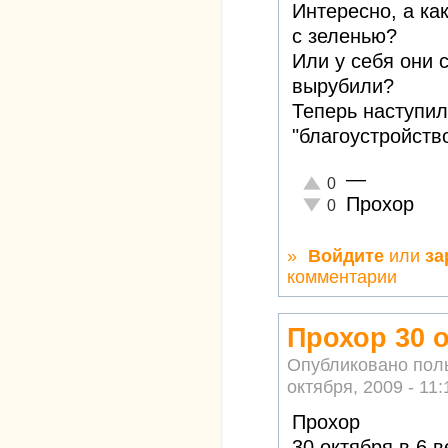
Интересно, а как
с зеленью?
Или у себя они 
вырубили?
Теперь наступи
"благоустройств
—
Отлично!
0
Прохор
Неадекватно!
0
»
Войдите
или
за
комментарии
Прохор 30 о
Опубликовано пол
октября, 2009 - 11:
Прохор
30 октября в 6 