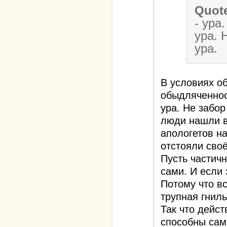
Quot
- ура
ура. 
ура.
В условиях о
обыдляченнос
ура. Не забор
люди нашли в
апологетов н
отстояли сво
Пусть частичн
сами. И если 
Потому что вс
трупная гниль
Так что дейс
способны сам