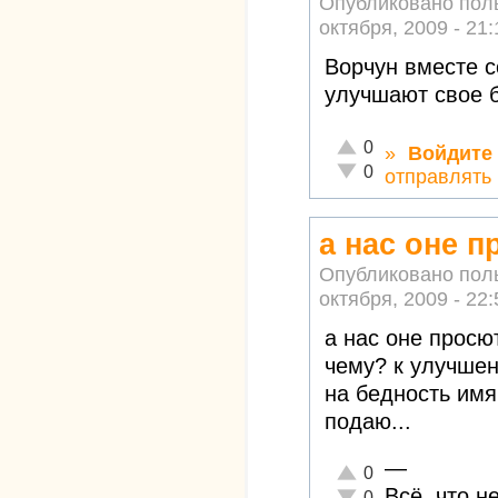
Опубликовано пол
октября, 2009 - 21:
Ворчун вместе с
улучшают свое б
Отлично!
0
»
Войдите
Неадекватно!
0
отправлять
а нас оне п
Опубликовано пол
октября, 2009 - 22:
а нас оне просю
чему? к улучшен
на бедность имя
подаю...
—
Отлично!
0
Всё, что н
Неадекватно!
0