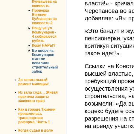
Куйвашева на
власти!» - крича
вшивость
Черепанова во вс
Проверка
Евгения
добавляя: «Вы п
Куйвашева на
вшивость-2
Рощу на ул.
«Это бандит и жу
Коммунаров -
4 собираются
пенсионерки, ука
рубить
критикуя ситуаци
Кому НАРЫ?
Во дворе на
такое идет!».
Коммунаров
жители
повалили
Ссылки на Конст
строительный
забор
высшей властью, 
требующий прове
За капитальный
ремонт милиции!
осуществления у
Из зала суда ... Живая
строительства, н
практика защиты
законных прав
возымели: «Да в
Как в городе Тюмени
кодекс будете сс
провалилась
разрешения на с
транспортная
реформа. Часть 1.
на аренду участк
Когда судья в доле