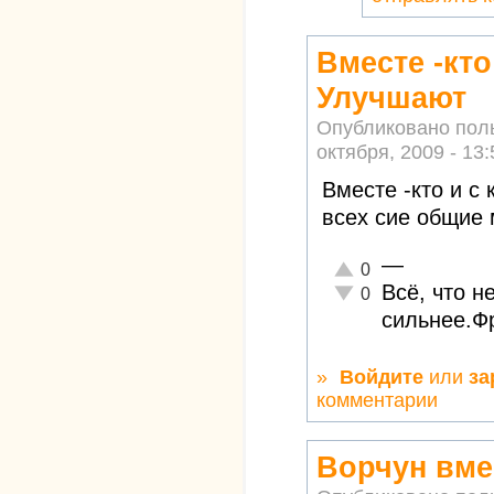
Вместе -кто
Улучшают
Опубликовано пол
октября, 2009 - 13:
Вместе -кто и с
всех сие общие 
—
Отлично!
0
Всё, что н
Неадекватно!
0
сильнее.Ф
»
Войдите
или
за
комментарии
Ворчун вме