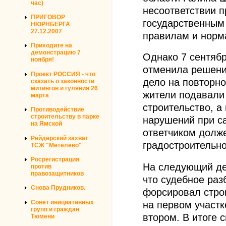
час)
несоответствии п
ПРИГОВОР
государственным
НЮРНБЕРГА
27.12.2007
правилам и норм
Приходите на
демонстрацию 7
Однако 7 сентябр
ноября!
отменила решени
Проект РОССИЯ - что
дело на повторно
сказать о законности
митингов и гуляния 26
жители подавали
марта
строительство, а
Противодействие
строительству в парке
нарушений при са
на Ямской
ответчиком долж
Рейдерский захват
градостроительно
ТСЖ "Метелево"
Росрегистрация
На следующий де
против
правозащитников
что судебное раз
Снова Прудников.
форсировал строи
Совет инициативных
на первом участк
групп и граждан
втором. В итоге 
Тюмени