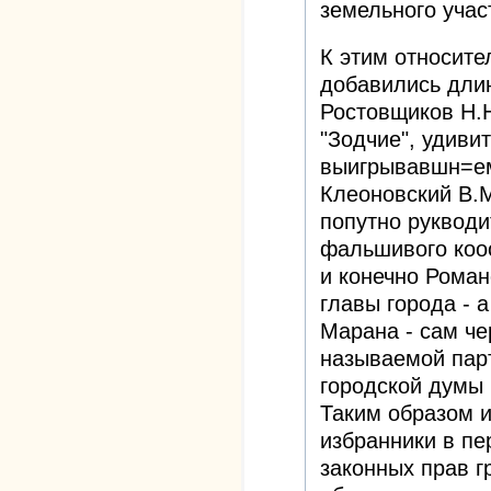
земельного учас
К этим относит
добавились дли
Ростовщиков Н.Н
"Зодчие", удиви
выигрывавшн=ем
Клеоновский В.М
попутно рукводи
фальшивого коо
и конечно Роман
главы города - 
Марана - сам че
называемой парт
городской думы
Таким образом и
избранники в п
законных прав г