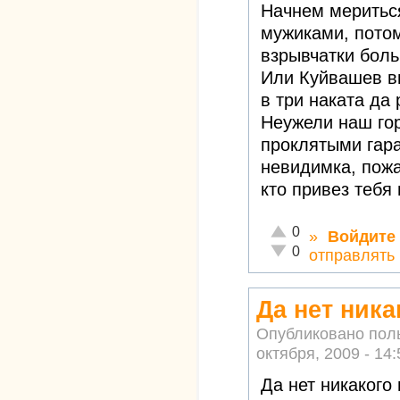
Начнем мериться
мужиками, потом
взрывчатки бол
Или Куйвашев вы
в три наката да
Неужели наш го
проклятыми гар
невидимка, пожа
кто привез тебя 
Отлично!
0
»
Войдите
Неадекватно!
0
отправлять
Да нет ника
Опубликовано пол
октября, 2009 - 14:
Да нет никакого