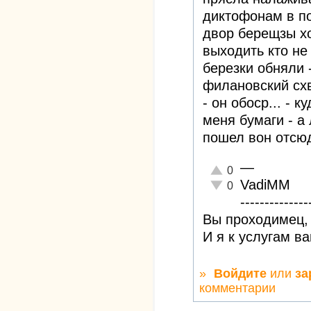
диктофонам в по
двор берещзы хо
выходить кто не
березки обняли 
филановский схв
- он обоср... - к
меня бумаги - а 
пошел вон отсюд
—
Отлично!
0
VadiMM
Неадекватно!
0
--------------
Вы проходимец, 
И я к услугам в
»
Войдите
или
за
комментарии