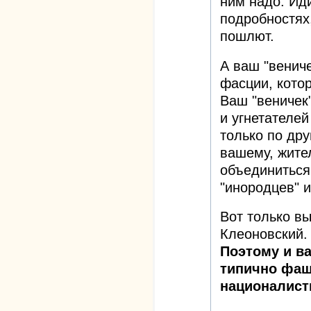
ним надо. Ид
подробностях,
пошлют.
А ваш "венич
фасции, кото
Ваш "веничек"
и угнетателей
только по дру
вашему, жит
объединиться
"инородцев" и
Вот только вы
Клеоновский.
Поэтому и в
типично фаш
националист