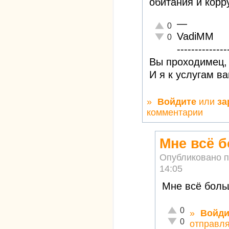
обитания и корр
—
Отлично!
0
VadiMM
Неадекватно!
0
--------------
Вы проходимец, 
И я к услугам в
»
Войдите
или
за
комментарии
Мне всё б
Опубликовано 
14:05
Мне всё боль
Отлично!
0
»
Войди
Неадекватно!
0
отправля