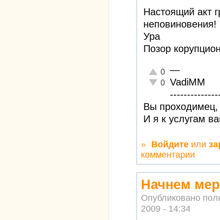
Настоящий акт г
неповиновения!
Ура
Позор корупцио
—
Отлично!
0
VadiMM
Неадекватно!
0
--------------
Вы проходимец, 
И я к услугам в
»
Войдите
или
за
комментарии
Начнем мер
Опубликовано пол
2009 - 14:34