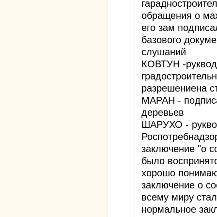
гарадностроител
обращения о ма
его зам подписа
базового докуме
слушаний
КОВТУН -руквод
градостроитель
разрешениена с
МАРАН - подпис
деревьев
ШАРУХО - рукво
Роспотребнадзор
заключение "о с
было воспринято
хорошо понимающ
заключение о соо
всему миру стал
нормальное закл