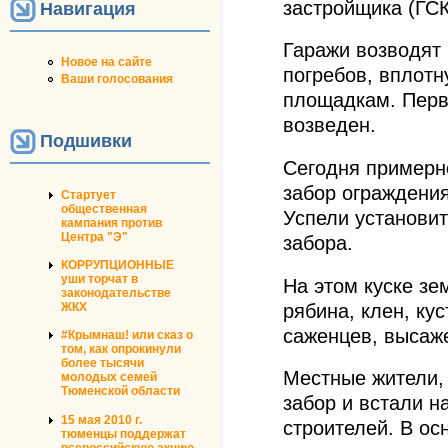
застройщика (ГСК
Навигация
Гаражи возводят 
Новое на сайте
погребов, вплотн
Ваши голосования
площадкам. Первы
возведен.
Подшивки
Сегодня примерно
забор ограждения
Стартует
общественная
Успели установит
кампания против
Центра "Э"
забора.
КОРРУПЦИОННЫЕ
уши торчат в
На этом куске зе
законодательстве
рябина, клен, ку
ЖКХ
саженцев, высаж
#Крымнаш! или сказ о
том, как опрокинули
более тысячи
Местные жители,
молодых семей
Тюменской области
забор и встали н
15 мая 2010 г.
строителей. В о
тюменцы поддержат
всероссийскую акцию