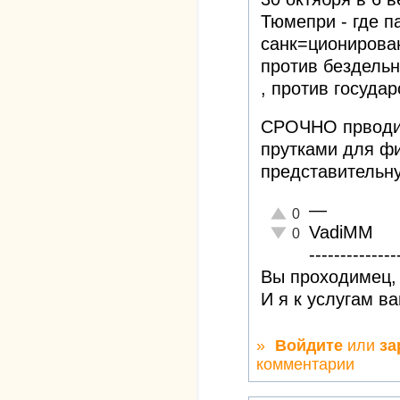
Тюмепри - где п
санк=ционирован
против бездельн
, против госуда
СРОЧНО прводит
прутками для ф
представительн
—
Отлично!
0
VadiMM
Неадекватно!
0
--------------
Вы проходимец, 
И я к услугам в
»
Войдите
или
за
комментарии