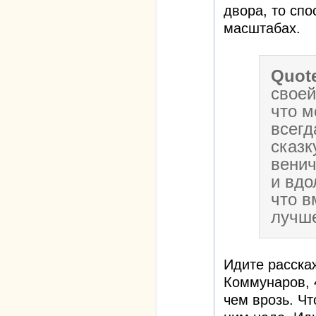
двора, то сп
масштабах.
Quot
своей
что м
всегд
сказк
венич
и вдо
что в
лучше
Идите расска
Коммунаров, 
чем врозь. Чт