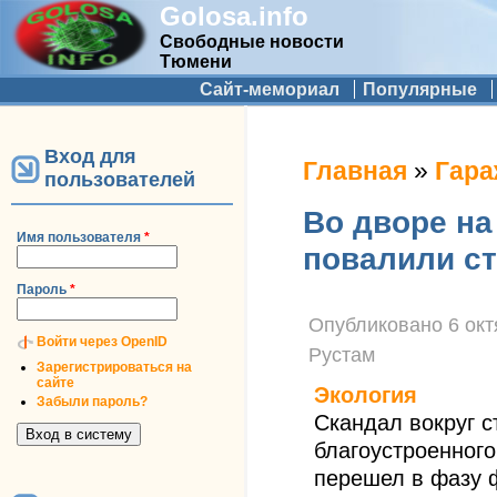
Golosa.info
Свободные новости
Тюмени
Дополнительное меню
Сайт-мемориал
Популярные
Вход для
Вы здесь
Главная
»
Гара
пользователей
Во дворе н
Имя пользователя
*
повалили с
Пароль
*
Опубликовано
6 окт
Войти через OpenID
Рустам
Зарегистрироваться на
сайте
Экология
Забыли пароль?
Скандал вокруг с
благоустроенного
перешел в фазу 