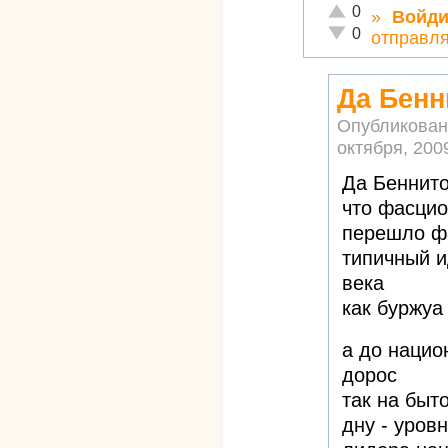
Отлично!
0
»
Войди
Неадекватно!
0
отправля
Да Бенн
Опубликован
октября, 2009
Да Беннит
что фасцио
перешло ф
типичный 
века
как буржуа
а до нацио
дорос
так на быт
дну - уров