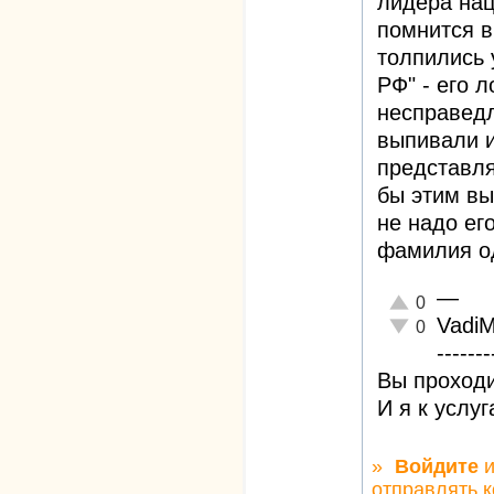
лидера на
помнится в
толпились 
РФ" - его 
несправедл
выпивали и
представля
бы этим вы
не надо ег
фамилия од
—
Отлично!
0
Vadi
Неадекватно!
0
-------
Вы проходи
И я к услу
»
Войдите
и
отправлять 