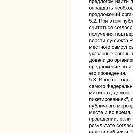
предлогом найти 
оправдать необхо
предложений орга
5.2. При этом пу
считаться согласо
получения подтве
власти субъекта 
местного самоупра
указанные органы 
довели до организ
предложение об и
его проведения.
5.3. Иное не толь
самого Федерально
митингах, демонс
пикетированиях", 
публичного меропр
месте и во время,
проведении, если
результате соглас
власти субъекта 