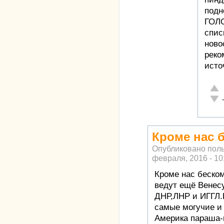
подн
ГОЛО
спис
ново
реко
исто
Отл
Неа
Кроме нас 
Опубликовано пол
февраля, 2016 - 10
Кроме нас беско
ведут ещё Венес
ДНР,ЛНР и ИГГЛ.
самые могучие и
Америка параша-