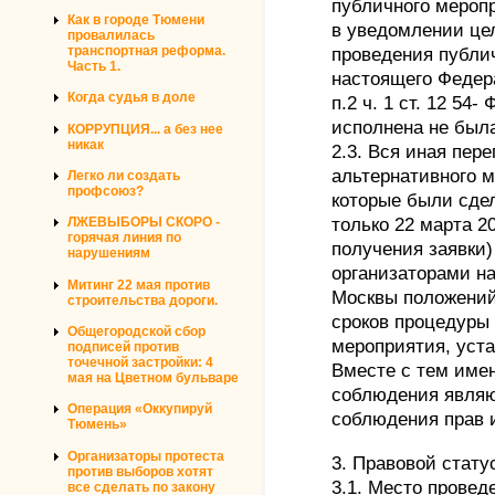
публичного мероп
Как в городе Тюмени
в уведомлении це
провалилась
транспортная реформа.
проведения публи
Часть 1.
настоящего Федера
Когда судья в доле
п.2 ч. 1 ст. 12 54
исполнена не был
КОРРУПЦИЯ... а без нее
никак
2.3. Вся иная пер
альтернативного 
Легко ли создать
профсоюз?
которые были сде
только 22 марта 20
ЛЖЕВЫБОРЫ СКОРО -
горячая линия по
получения заявки)
нарушениям
организаторами н
Митинг 22 мая против
Москвы положений
строительства дороги.
сроков процедуры
Общегородской сбор
мероприятия, уста
подписей против
точечной застройки: 4
Вместе с тем имен
мая на Цветном бульваре
соблюдения являю
Операция «Оккупируй
соблюдения прав и
Тюмень»
Организаторы протеста
3. Правовой стату
против выборов хотят
3.1. Место провед
все сделать по закону