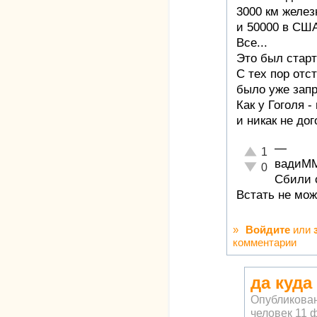
3000 км желез
и 50000 в СШ
Все...
Это был старт
С тех пор отс
было уже зап
Как у Гоголя -
и никак не до
—
Отлично!
1
вадиМ
Неадекватно!
0
Сбили с
Встать не мож
»
Войдите
или
комментарии
да куда
Опубликова
человек
11 ф