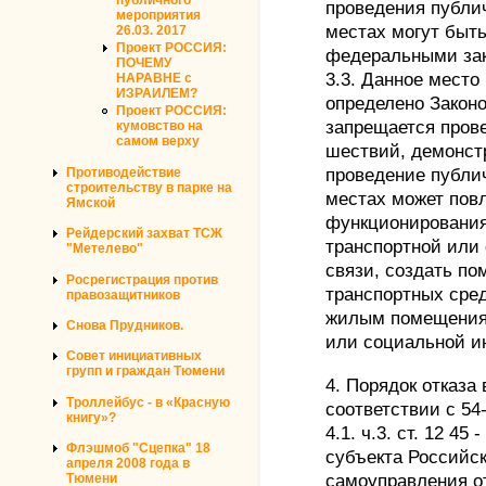
проведения публи
мероприятия
местах могут быть
26.03. 2017
Проект РОССИЯ:
федеральными зако
ПОЧЕМУ
3.3. Данное место
НАРАВНЕ с
ИЗРАИЛЕМ?
определено Законо
Проект РОССИЯ:
запрещается пров
кумовство на
самом верху
шествий, демонст
проведение публи
Противодействие
строительству в парке на
местах может пов
Ямской
функционирования
Рейдерский захват ТСЖ
транспортной или
"Метелево"
связи, создать п
Росрегистрация против
транспортных сред
правозащитников
жилым помещениям
Снова Прудников.
или социальной и
Совет инициативных
групп и граждан Тюмени
4. Порядок отказа
Троллейбус - в «Красную
соответствии с 54
книгу»?
4.1. ч.3. ст. 12 4
Флэшмоб "Сцепка" 18
субъекта Российс
апреля 2008 года в
самоуправления о
Тюмени