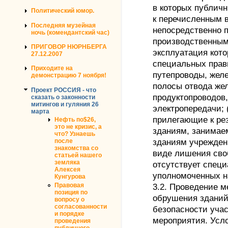
в которых публичн
Политический юмор.
к перечисленным в 
Последняя музейная
непосредственно 
ночь (комендантский час)
производственным
ПРИГОВОР НЮРНБЕРГА
эксплуатация кот
27.12.2007
специальных прави
Приходите на
путепроводы, жел
демонстрацию 7 ноября!
полосы отвода жел
Проект РОССИЯ - что
продуктопроводов
сказать о законности
митингов и гуляния 26
электропередачи; 
марта
прилегающие к ре
Нефть по$26,
это не кризис, а
зданиям, занимае
что? Узнаешь
зданиям учрежден
после
знакомства со
виде лишения своб
статьей нашего
земляка
отсутствует спец
Алексея
уполномоченных на
Кунгурова
Правовая
3.2. Проведение м
позиция по
обрушения зданий
вопросу о
согласованности
безопасности учас
и порядке
мероприятия. Усло
проведения
публичного