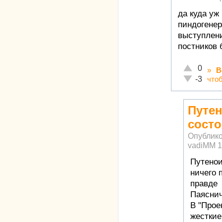
да куда уж
пиндогенер
выступлен
постников 
Отлично!
0
»
В
Неадекватн
что
-3
Путен
сост
Опублико
vadiMM
1
Путенои
ничего 
правде
Паяснич
В "Прое
жесткие