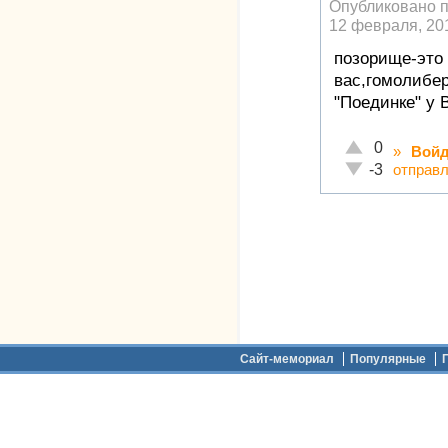
Опубликовано 
12 февраля, 201
позорище-это
вас,гомолибер
"Поединке" у 
Отлично!
0
»
Войд
Неадекватно!
отправ
-3
Дополнительное меню
Сайт-мемориал
Популярные