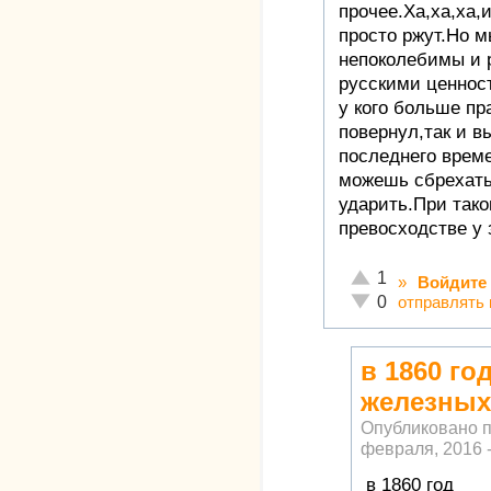
прочее.Ха,ха,ха,
просто ржут.Но 
непоколебимы и 
русскими ценност
у кого больше пр
повернул,так и 
последнего врем
можешь сбрехать,
ударить.При так
превосходстве у 
Отлично!
1
»
Войдите
Неадекватно!
отправлять
0
в 1860 го
железных
Опубликовано 
февраля, 2016 -
в 1860 год