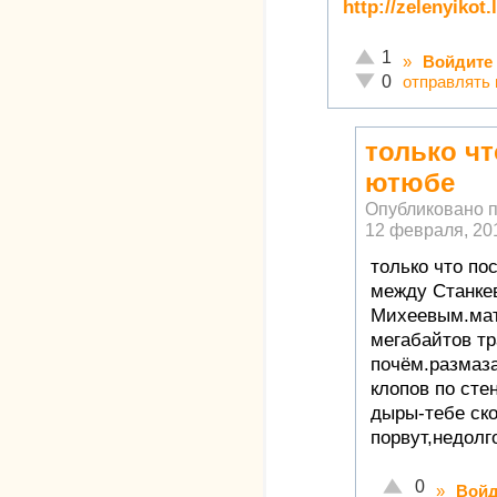
http://zelenyikot
Отлично!
1
»
Войдите
Неадекватно!
отправлять
0
только чт
ютюбе
Опубликовано 
12 февраля, 201
только что по
между Станке
Михеевым.мат
мегабайтов т
почём.размаз
клопов по ст
дыры-тебе ск
порвут,недолг
Отлично!
0
»
Войд