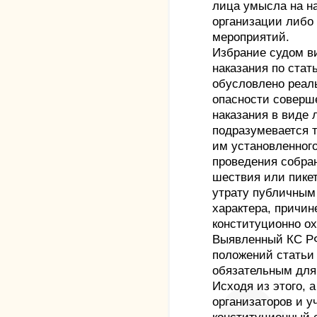
лица умысла на н
организации либо
мероприятий.
Избрание судом ви
наказания по стат
обусловлено реал
опасности соверше
наказания в виде
подразумевается т
им установленного
проведения собран
шествия или пике
утрату публичным
характера, причин
конституционно о
Выявленный КС РФ
положений статьи
обязательным для
Исходя из этого, 
организаторов и 
конституционный 