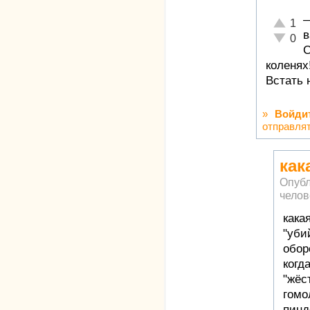
Отлично
1
Неадекв
0
С
коленях
Встать 
»
Войди
отправля
как
Опубл
челов
кака
"уби
обор
когд
"жёс
гомо
пинд