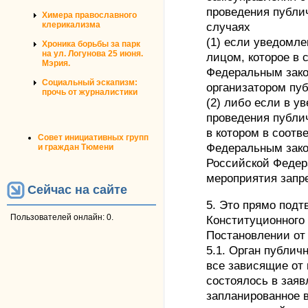
проведения публич
Химера православного
клерикализма
случаях
(1) если уведомле
Хроника борьбы за парк
на ул. Логунова 25 июня.
лицом, которое в 
Мэрия.
Федеральным зако
Социальный эскапизм:
организатором пу
прочь от журналистики
(2) либо если в у
проведения публич
в котором в соотв
Совет инициативных групп
Федеральным зако
и граждан Тюмени
Российской Федер
мероприятия запр
Сейчас на сайте
5. Это прямо подт
Пользователей онлайн: 0.
Конституционного
Постановлении от 
5.1. Орган публич
все зависящие от 
состоялось в заяв
запланированное 