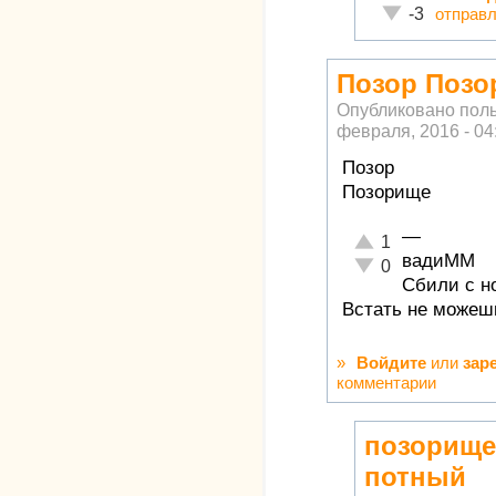
Неадекватно!
отправ
-3
Позор Позо
Опубликовано пол
февраля, 2016 - 04
Позор
Позорище
—
Отлично!
1
вадиММ
Неадекватно!
0
Сбили с но
Встать не можешь
»
Войдите
или
зар
комментарии
позорище
потный