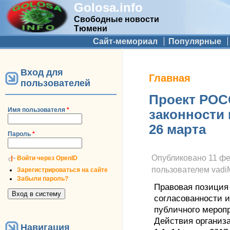
Golosa.info
Свободные новости
Тюмени
Дополнительное меню
Сайт-мемориал
Популярные
Вход для
Вы здесь
Главная
пользователей
Проект РОСС
Имя пользователя
*
законности 
26 марта
Пароль
*
Опубликовано
11 фе
Войти через OpenID
пользователем
vad
Зарегистрироваться на сайте
Забыли пароль?
Правовая позиция 
согласованности и
публичного меропр
Действия организа
Навигация