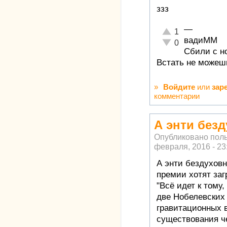
ззз
—
Отлично!
1
вадиММ
Неадекватно!
0
Сбили с но
Встать не можешь
»
Войдите
или
зар
комментарии
А энти без
Опубликовано пол
февраля, 2016 - 23
А энти бездухов
премии хотят заг
"Всё идет к тому,
две Нобелевских
гравитационных в
существования ч