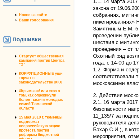
1.1. 14 марта 2017
закона от 19.06.20
собраниях, митинг
Новое на сайте
Ваши голосования
пикетированиях» 
Замятиным Е.М. б
проведении публи
Подшивки
шествия с митинг
проведения – от п
Охотный ряд возле
Стартует общественная
кампания против Центра
года. с 14-00 до 17
"Э"
1.2. Форма и сод
КОРРУПЦИОННЫЕ уши
соответствовали т
торчат в
московскими влас
законодательстве ЖКХ
#Крымнаш! или сказ о
2. Действия моско
том, как опрокинули
более тысячи молодых
2.1. 16 марта 201
семей Тюменской
безопасности нап
области
11_135/7 за подпи
15 мая 2010 г. тюменцы
поддержат
руководителя депа
всероссийскую акцию
Бахар С.И.), в ко
протеста против
реформы бюджетной
мероприятия, отм
сферы