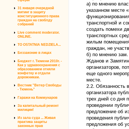
а) по мнению влас
31 января очередной
указанном месте 
митинг в защиту
функционирования
конституционного права
граждан на своблду
транспортной и с
собраний
создать помехи д
Live comment moderator.
транспортных сред
ONLINE.
жилым помещениям
TO OSTATNIA NEDZIELA...
граждан, не учас
Беззаконие в лицах
б) по мнению зам
Жданов и Замятин
Бюджет г. Тюмени 2010г. -
Как у здравоохранения с
организаторов, по
образованием отняли
еще одного меропр
конфетку и отдали
дорожникам.
месте.
Вестник "Ветер Свободы
2.2. Обязанность 
- Тюмень"
организатора публ
Гаражи на Коммунаров
трех дней со дня 
проведении публи
За капитальный ремонт
милиции!
предложение об и
проведения публич
Из зала суда ... Живая
практика защиты
предложения об у
законных прав