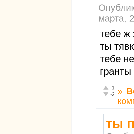
Опублик
марта, 2
тебе ж
ты тявк
тебе н
гранты
Отлично!
1
»
В
Неадекватно!
-2
ком
ты 