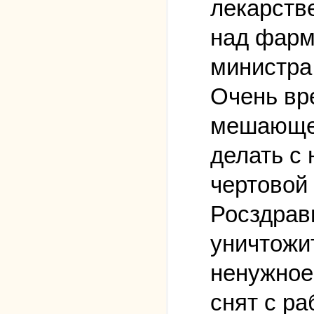
лекарств
над фарм
министра
Очень вр
мешающее
делать с 
чертовой
Росздрав
уничтожи
ненужное
снят с р