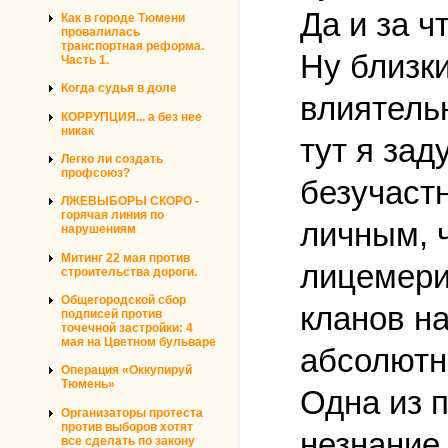
Да и за ч
Как в городе Тюмени
провалилась
транспортная реформа.
Ну близк
Часть 1.
Когда судья в доле
влиятель
КОРРУПЦИЯ... а без нее
никак
тут я за
Легко ли создать
профсоюз?
безучастн
ЛЖЕВЫБОРЫ СКОРО -
горячая линия по
личным, 
нарушениям
Митинг 22 мая против
лицемери
строительства дороги.
Общегородской сбор
кланов на
подписей против
точечной застройки: 4
мая на Цветном бульваре
абсолютн
Операция «Оккупируй
Тюмень»
Одна из 
Организаторы протеста
против выборов хотят
незнание
все сделать по закону