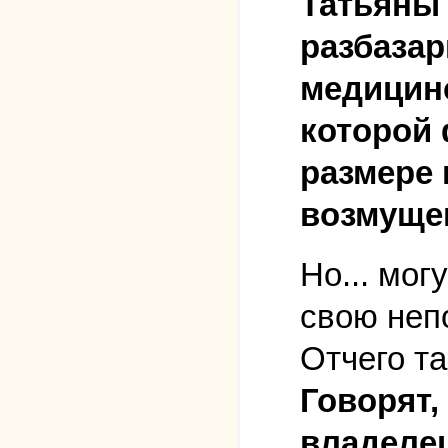
Татьяны 
разбазар
медицинс
которой
размере 
возмуще
Но... мо
свою неп
Отчего т
Говорят,
владеле