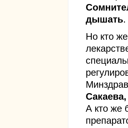
Сомнител
дышать
.
Но кто же
лекарств
специаль
регулиро
Минздрав
Сакаева,
А кто же 
препарат