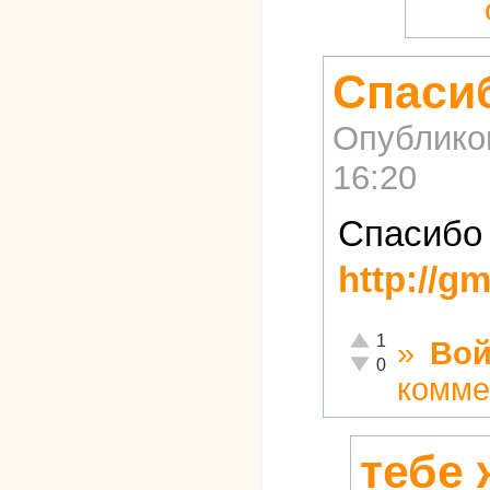
Спасиб
Опублико
16:20
Спасибо 
http://g
Отлично!
1
»
Вой
Неадекватно!
0
комме
тебе 