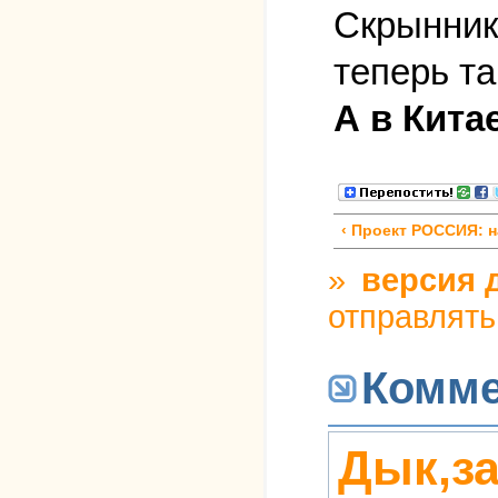
Скрынник
теперь та
А в Кита
‹ Проект РОССИЯ: 
»
версия 
отправлят
Комме
Дык,за