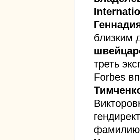
Internat
Геннадия
близким 
швейцар
треть экс
Forbes в
Тимченко
Викторов
гендирек
фамили