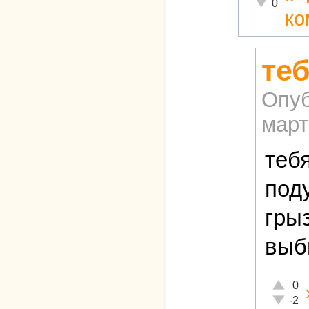
Неадекватн
0
ко
теб
Опуб
март
теб
под
грыз
выб
Отлично
0
Неадекв
-2