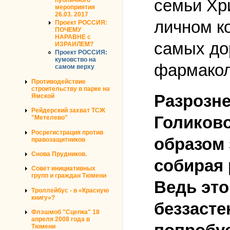
семьи Хр
мероприятия
26.03. 2017
личном к
Проект РОССИЯ:
ПОЧЕМУ
НАРАВНЕ с
самых до
ИЗРАИЛЕМ?
Проект РОССИЯ:
кумовство на
фармакол
самом верху
Противодействие
строительству в парке на
Разрозне
Ямской
Рейдерский захват ТСЖ
Голиков
"Метелево"
Росрегистрация против
образом 
правозащитников
Снова Прудников.
собирая
Совет инициативных
групп и граждан Тюмени
Ведь это
Троллейбус - в «Красную
книгу»?
беззасте
Флэшмоб "Сцепка" 18
апреля 2008 года в
Тюмени