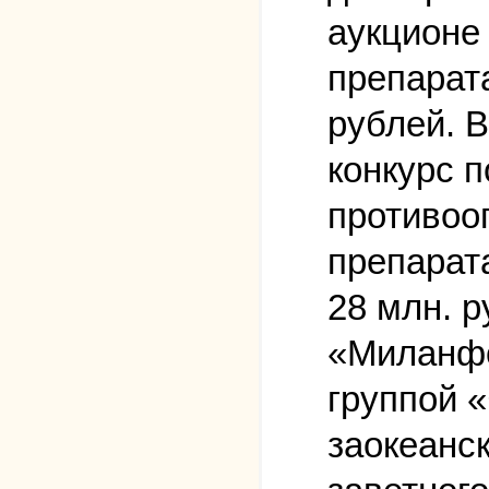
аукционе 
препарата
рублей. В
конкурс п
противоо
препарат
28 млн. р
«Миланфо
группой 
заокеанс