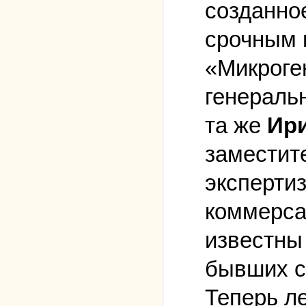
созданно
срочным 
«Микроге
генераль
та же
Ир
заместит
эксперти
коммерсан
известны
бывших с
Теперь л