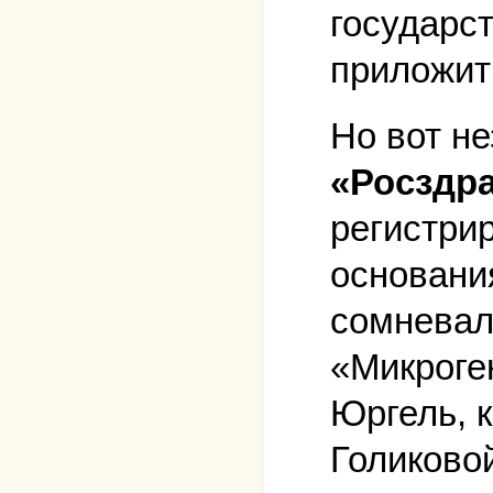
государст
приложит
Но вот н
«Росздра
регистри
основани
сомневал
«Микроге
Юргель, к
Голиково