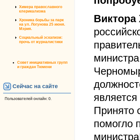
попробуе
Химера православного
клерикализма
Виктора 
Хроника борьбы за парк
на ул. Логунова 25 июня.
российск
Мэрия.
Социальный эскапизм:
правител
прочь от журналистики
министра
Совет инициативных групп
и граждан Тюмени
Черномыр
должносте
Сейчас на сайте
является
Пользователей онлайн: 0.
Принято с
помогло п
министра