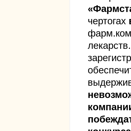
«Фармст
чертогах
фарм.ком
лекарств.
зарегист
обеспечит
выдержив
невозмож
компани
побеждат