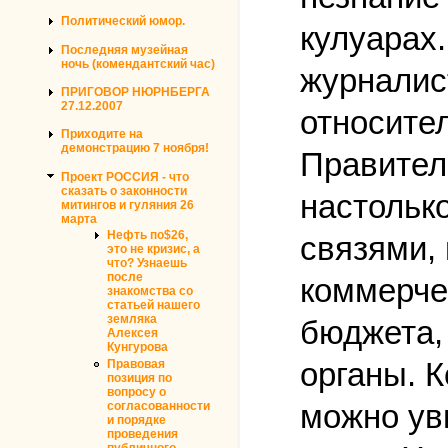
Политический юмор.
кулуарах
Последняя музейная
ночь (комендантский час)
журналис
ПРИГОВОР НЮРНБЕРГА
27.12.2007
относите
Приходите на
демонстрацию 7 ноября!
Правител
Проект РОССИЯ - что
сказать о законности
настольк
митингов и гуляния 26
марта
Нефть по$26,
связями,
это не кризис, а
что? Узнаешь
после
коммерче
знакомства со
статьей нашего
земляка
бюджета,
Алексея
Кунгурова
органы. 
Правовая
позиция по
вопросу о
можно ув
согласованности
и порядке
проведения
публичного