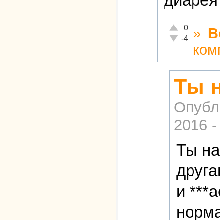
диарея
Отлично!
0
»
В
Неадекватно!
-4
ком
Ты 
Опубл
2016 -
Ты на
друга
и ***
норма