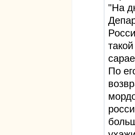
"На д
Депар
Росси
такой
сарае
По ег
возвр
мордо
росси
больш
ухажи