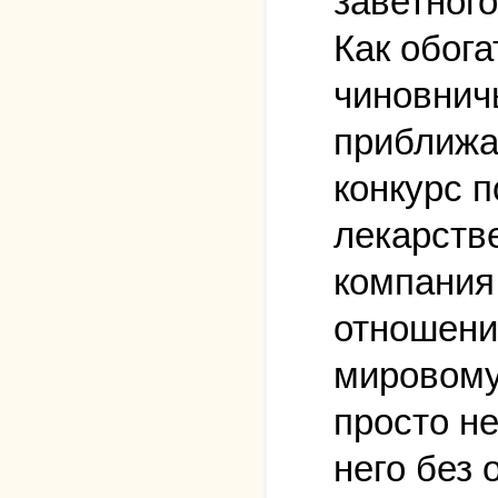
заветного
Как обог
чиновнич
приближа
конкурс 
лекарств
компания.
отношение
мировому
просто не
него без