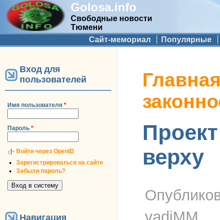
Golosa.info
Свободные новости
Тюмени
Дополнительное меню
Сайт-мемориал
Популярные
Вход для
Вы здесь
Главна
пользователей
законно
Имя пользователя
*
Проект
Пароль
*
верху
Войти через OpenID
Зарегистрироваться на сайте
Забыли пароль?
Опублико
vadiMM
Навигация