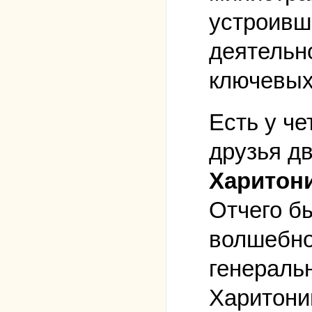
устроивш
деятельн
ключевых
Есть у ч
друзья д
Харитони
Отчего б
волшебно
генераль
Харитони