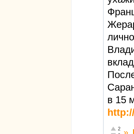
Фран
Жерар
лично
Влади
вклад
После
Саран
в 15 
http:
Отлично!
2
»