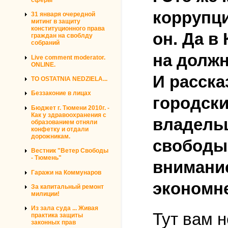
коррупци
31 января очередной
митинг в защиту
конституционного права
он. Да в 
граждан на своблду
собраний
на должн
Live comment moderator.
ONLINE.
И расска
TO OSTATNIA NEDZIELA...
Беззаконие в лицах
городски
Бюджет г. Тюмени 2010г. -
Как у здравоохранения с
владельц
образованием отняли
конфетку и отдали
дорожникам.
свободы,
Вестник "Ветер Свободы
- Тюмень"
внимание
Гаражи на Коммунаров
экономне
За капитальный ремонт
милиции!
Из зала суда ... Живая
Тут вам н
практика защиты
законных прав