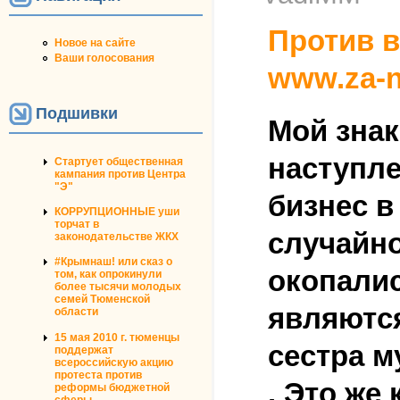
Против в
Новое на сайте
Ваши голосования
www.za-n
Подшивки
Мой знак
наступле
Стартует общественная
кампания против Центра
"Э"
бизнес в
КОРРУПЦИОННЫЕ уши
торчат в
случайно
законодательстве ЖКХ
#Крымнаш! или сказ о
окопали
том, как опрокинули
более тысячи молодых
семей Тюменской
являются
области
15 мая 2010 г. тюменцы
сестра м
поддержат
всероссийскую акцию
протеста против
. Это же
реформы бюджетной
сферы