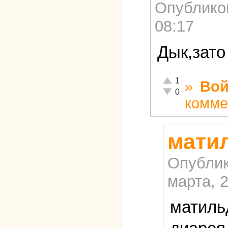
Опублико
08:17
Дык,зато
Отлично!
1
»
Вой
Неадекватно!
0
комме
матил
Опублик
марта, 2
матиль