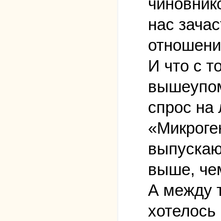
чиновнико
нас зача
отношени
И что с т
вышеупом
спрос на
«Микроге
выпускаю
выше, че
А между 
хотелось 