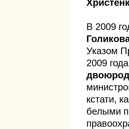
Христенк
В 2009 г
Голиков
Указом П
2009 год
двоюрод
министро
кстати, к
белыми п
правоохр