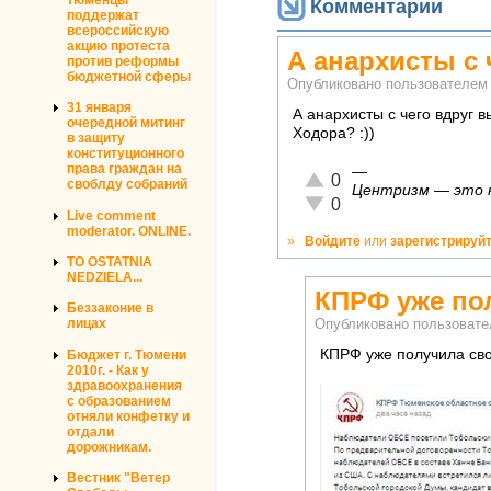
Комментарии
поддержат
всероссийскую
акцию протеста
А анархисты с 
против реформы
бюджетной сферы
Опубликовано пользователе
31 января
А анархисты с чего вдруг в
очередной митинг
Ходора? :))
в защиту
конституционного
права граждан на
—
Отлично!
0
своблду собраний
Центризм — это ко
Неадекватно!
0
Live comment
moderator. ONLINE.
»
Войдите
или
зарегистрируй
TO OSTATNIA
NEDZIELA...
КПРФ уже по
Беззаконие в
лицах
Опубликовано пользоват
КПРФ уже получила сво
Бюджет г. Тюмени
2010г. - Как у
здравоохранения
с образованием
отняли конфетку и
отдали
дорожникам.
Вестник "Ветер