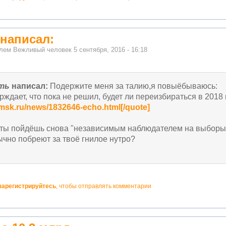
 написал:
елем
Вежливый человек
5 сентября, 2016 - 16:18
ать
написал:
Подержите меня за талию,я повыёбываюсь:
рждает, что пока не решил, будет ли переизбираться в 2018 
.msk.ru/news/1832646-echo.html[/quote]
 ты пойдёшь снова "независимым наблюдателем на выборы
ычно побреют за твоё гнилое нутро?
зарегистрируйтесь
, чтобы отправлять комментарии