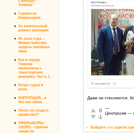
Свободы -
Тюмень"
Гаражи на
Коммунаров
За капитальный
ремонт милиции!
Из зала суда ...
Живая практика
защиты законных
прав
Как в городе
Тюмени
провалилась
транспортная
реформа. Часть 1.
Когда судья в
доле
КОРРУПЦИЯ... а
Даже не стесняются, бл
без нее никак
—
Отлично!
0
Легко ли создать
Центризм — эт
профсоюз?
Неадекватно!
-1
ЛЖЕВЫБОРЫ
СКОРО - горячая
»
Войдите
или
зарегистр
линия по