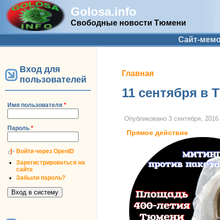
Golosa.info
Свободные новости Тюмени
Дополнительное меню
Сайт-мем
Вход для
Вы здесь
Главная
пользователей
11 сентября в 
Имя пользователя
*
Опубликовано
3 сентября, 2016 
Пароль
*
Прямое действие
Войти через OpenID
Зарегистрироваться на
сайте
Забыли пароль?