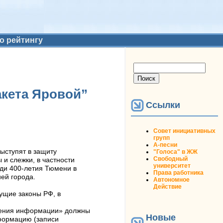
о рейтингу
Форма поиска
Поиск
акета Яровой”
Ссылки
Совет инициативных
групп
А-песни
ыступят в защиту
"Голоса" в ЖЖ
Свободный
 и слежки, в частности
университет
ади 400-летия Тюмени в
Права работника
ей города.
Автономное
Действие
кущие законы РФ, в
анения информации» должны
Новые
формацию (записи