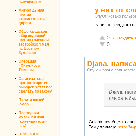
нарушениям
у них от с
Митинг 22 мая
против
Опубликовано польз
строительства
дороги.
у них от сладкого 
Общегородской
сбор подписей
Отлично!
0
»
Войдите
и
против точечной
Неадекватно!
0
застройки: 4 мая
на Цветном
бульваре
Операция
Djana. напис
«Оккупируй
Тюмень»
Опубликовано пользоват
Организаторы
протеста против
выборов хотят все
Djana.
напи
сделать по закону
слыхать был
Политический
юмор.
Последняя
музейная ночь
(комендантский
Golosa, вообще-то анар
час)
Тому пример:
http://a-
ПРИГОВОР