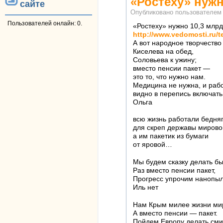
«Ростеху» нужн
сайте
Опубликовано пользователе
Пользователей онлайн: 0.
«Ростеху» нужно 10,3 млрд
http://www.vedomosti.ru/te
А вот народное творчество 
Киселева на обед,
Соловьева к ужину;
вместо пенсии пакет —
это то, что нужно нам.
Медицина не нужна, и рабо
видно в перепись включать 
Ольга
всю жизнь работали бедня
для скреп державы мирово
а им пакетик из бумаги
от яровой…
Мы будем сказку делать б
Раз вместо пенсии пакет,
Прогресс упрочим нанопы
Иль нет
Нам Крым милее жизни ми
А вместо пенсии — пакет.
Пойдем Европу делать см