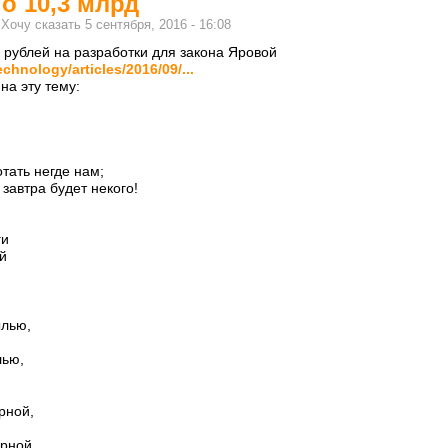
о 10,3 млрд
м
Хочу сказать
5 сентября, 2016 - 16:08
 рублей на разработки для закона Яровой
chnology/articles/2016/09/...
на эту тему:
тать негде нам;
завтра будет некого!
ги
й
ылью,
лью,
рной,
ирной