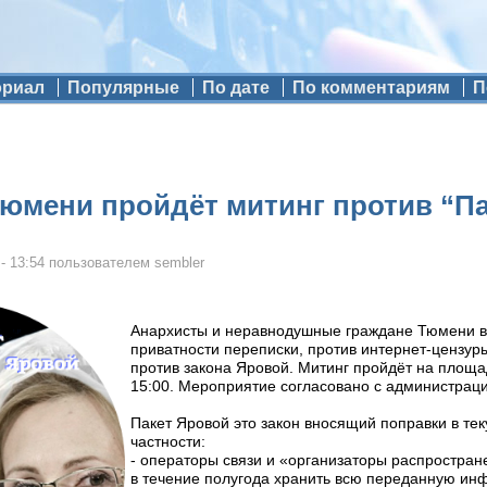
ориал
Популярные
По дате
По комментариям
П
Тюмени пройдёт митинг против “П
- 13:54
пользователем
sembler
Анархисты и неравнодушные граждане Тюмени в
приватности переписки, против интернет-цензуры
против закона Яровой. Митинг пройдёт на площ
15:00. Мероприятие согласовано с администраци
Пакет Яровой это закон вносящий поправки в те
частности:
- операторы связи и «организаторы распростр
в течение полугода хранить всю переданную ин