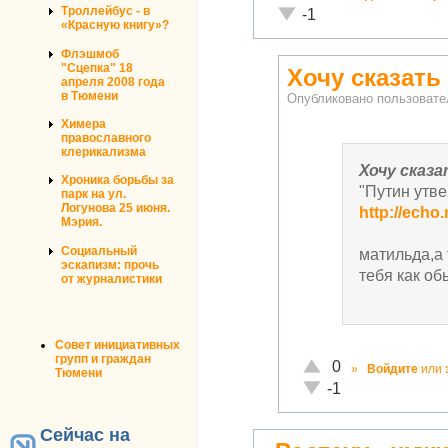
Неадекватно!
Троллейбус - в
-1
«Красную книгу»?
Флэшмоб
"Сцепка" 18
Хочу сказать
апреля 2008 года
в Тюмени
Опубликовано пользоват
Химера
православного
клерикализма
Хочу сказ
Хроника борьбы за
"Путин утве
парк на ул.
Логунова 25 июня.
http://echo
Мэрия.
Социальный
матильда,а
эскапизм: прочь
тебя как об
от журналистики
Совет инициативных
групп и граждан
Отлично!
0
»
Войдите
или
Тюмени
Неадекватно!
-1
Сейчас на