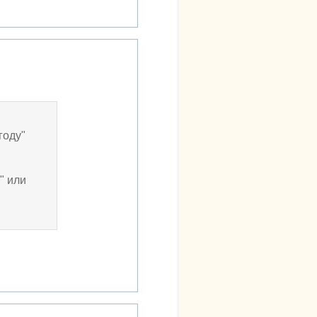
году"
" или