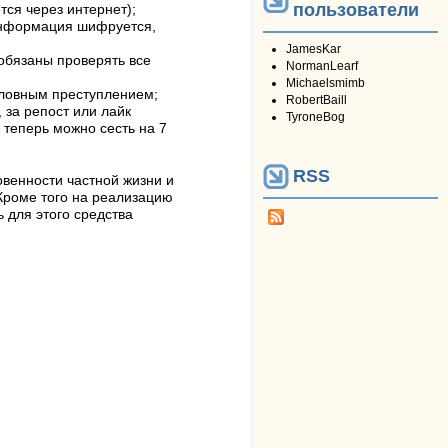
пользователи
тся через интернет);
информация шифруется,
JamesKar
 обязаны проверять все
NormanLearf
Michaelsmimb
оловным преступлением;
RobertBaill
 за репост или лайк
TyroneBog
 теперь можно сесть на 7
RSS
венности частной жизни и
 Кроме того на реализацию
 для этого средства