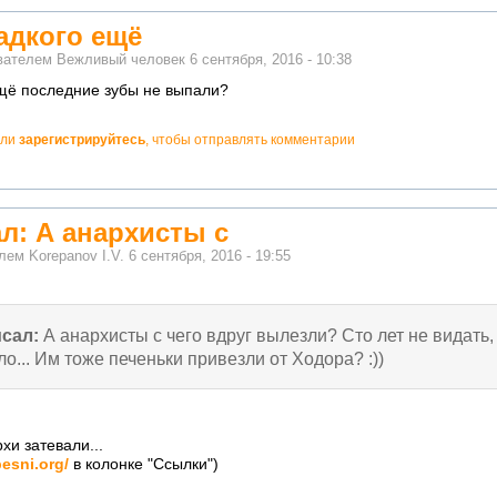
ладкого ещё
ователем
Вежливый человек
6 сентября, 2016 - 10:38
ещё последние зубы не выпали?
ли
зарегистрируйтесь
, чтобы отправлять комментарии
ал: А анархисты с
елем
Korepanov I.V.
6 сентября, 2016 - 19:55
сал:
А анархисты с чего вдруг вылезли? Сто лет не видать,
о... Им тоже печеньки привезли от Ходора? :))
хи затевали...
pesni.org/
в колонке "Ссылки")