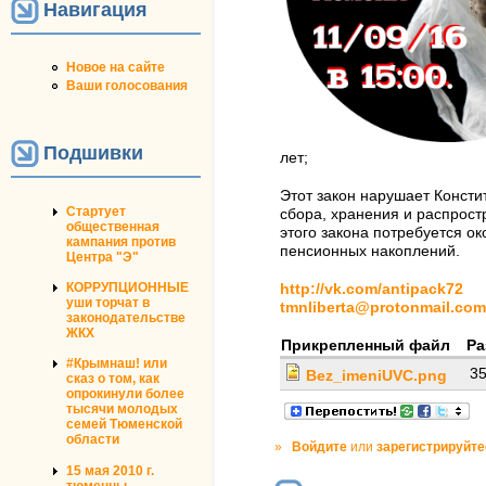
Навигация
Новое на сайте
Ваши голосования
Подшивки
лет;
Этот закон нарушает Консти
Стартует
сбора, хранения и распрост
общественная
этого закона потребуется о
кампания против
пенсионных накоплений.
Центра "Э"
КОРРУПЦИОННЫЕ
http://vk.com/antipack72
уши торчат в
tmnliberta@protonmail.com
законодательстве
ЖКХ
Прикрепленный файл
Ра
#Крымнаш! или
35
Bez_imeniUVC.png
сказ о том, как
опрокинули более
тысячи молодых
семей Тюменской
области
»
Войдите
или
зарегистрируйте
15 мая 2010 г.
тюменцы