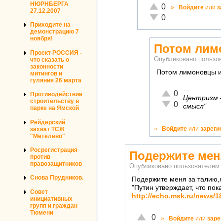
НЮРНБЕРГА
Отлично!
0
»
Войдите
или
з
27.12.2007
Неадекватно!
0
Приходите на
демонстрацию 7
ноября!
Потом лим
Проект РОССИЯ -
Опубликовано польз
что сказать о
законности
Потом лимоновцы и
митингов и
гуляния 26 марта
—
Отлично!
0
Противодействие
Центризм —
строительству в
Неадекватно!
0
смысл"
парке на Ямской
Рейдерский
»
Войдите
или
зареги
захват ТСЖ
"Метелево"
Росрегистрация
Подержите мен
против
правозащитников
Опубликовано пользователе
Снова Прудников.
Подержите меня за талию,
"Путин утверждает, что пок
Совет
http://echo.msk.ru/news/
инициативных
групп и граждан
Тюмени
Отлично!
0
»
Войдите
или
заре