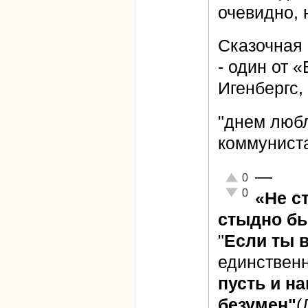
очевидно, н
Сказочная 
- один от 
Игенбергс, 
"днем любл
коммуниста
—
Отлично!
0
Неадекватно!
0
«Не с
стыдно бы
"
Если ты 
единствен
пусть и на
безумен"
(