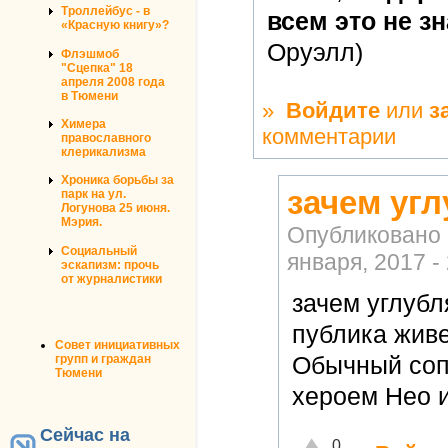
Троллейбус - в
всем это не зн
«Красную книгу»?
Оруэлл)
Флэшмоб
"Сцепка" 18
апреля 2008 года
в Тюмени
»
Войдите
или
з
Химера
комментарии
православного
клерикализма
Хроника борьбы за
зачем угл
парк на ул.
Логунова 25 июня.
Мэрия.
Опубликовано
Социальный
января, 2017 -
эскапизм: прочь
от журналистики
зачем углубл
публика живе
Совет инициативных
Обычный соп
групп и граждан
Тюмени
хероем Нео и
Сейчас на
Отлично!
0