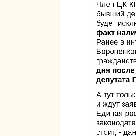
Член ЦК К
бывший де
будет искл
факт нали
Ранее в ин
Вороненков
гражданств
дня после
депутата 
А тут толь
и ждут зая
Единая рос
законодате
стоит, - д