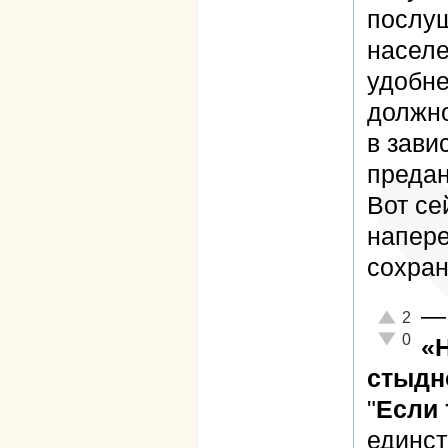
послуш
населе
удобне
должно
в зави
предан
Вот се
напере
сохран
—
Отлично!
2
Неадекват
0
«
стыдно
"
Если 
единст