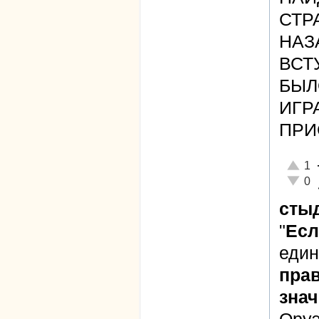
СТР
НАЗ
ВСТ
БЫЛ
ИГР
ПРИ
Отличн
1
Неадек
0
стыд
"
Есл
един
прав
знач