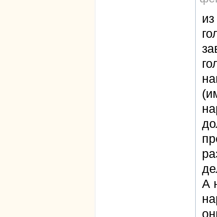
из
го
за
го
на
(и
на
до
пр
ра
де
А 
на
он