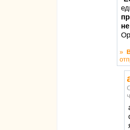
ед
пр
не
Ор
»
отп