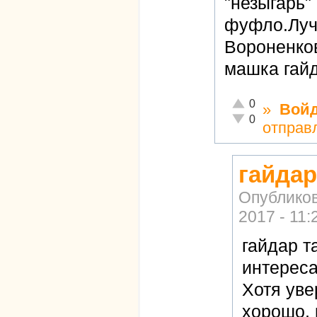
"незыгарь"
фуфло.Луч
Вороненков
машка гай
Отлично!
0
»
Вой
Неадекватно!
0
отправ
гайдар
Опублико
2017 - 11:
гайдар т
интереса
Хотя уве
хорошо, 