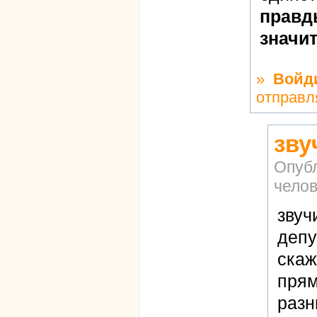
правды
значит
»
Войд
отправл
зву
Опуб
челов
звуч
депу
скаж
прям
разн