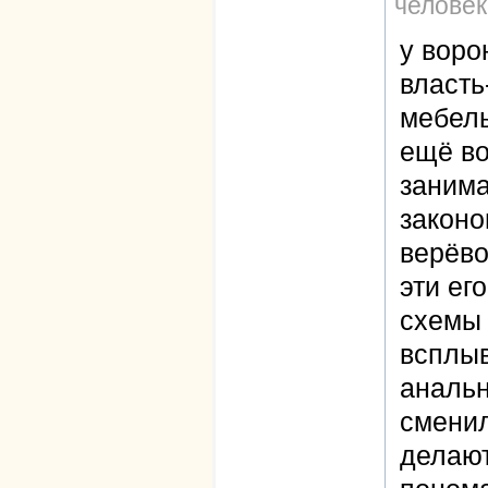
человек
у воро
власть
мебель
ещё во
занима
законо
верёво
эти ег
схемы 
всплыв
анальн
сменил
делаю