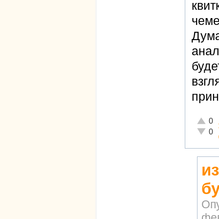
квит
чеме
Дума
анал
буде
взгл
прин
Отличн
0
Неадек
0
и
б
Оп
фев