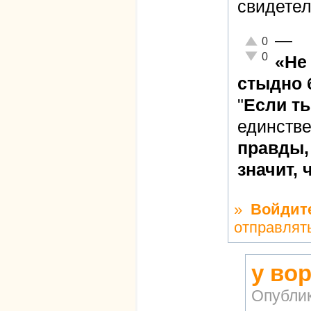
свидетел
—
Отлично!
0
Неадекватно!
0
«Не
стыдно 
"
Если т
единств
правды, 
значит, 
»
Войдит
отправлят
у вор
Опубли