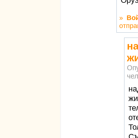
Оруэ
»
Во
отпра
на
ж
Оп
че
на
жи
те
от
То
Съ