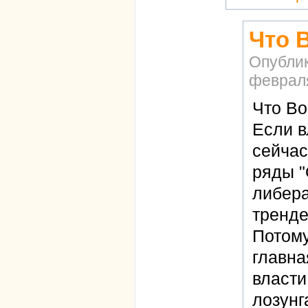
Что 
Опубли
февраля
Что Во
Если в
сейчас
ряды "
либера
тренде
Потому
главна
власти
лозунг