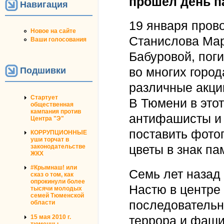
прошел день п
Навигация
19 января прово
Новое на сайте
Станислова Мар
Ваши голосования
Бабуровой, пог
Подшивки
во многих город
различные акци
Стартует
В Тюмени в это
общественная
кампания против
антифашисты и
Центра "Э"
поставить фото
КОРРУПЦИОННЫЕ
уши торчат в
законодательстве
цветы в знак п
ЖКХ
#Крымнаш! или
Семь лет назад
сказ о том, как
опрокинули более
Настю в центре 
тысячи молодых
семей Тюменской
последовательн
области
15 мая 2010 г.
террора и фаши
тюменцы