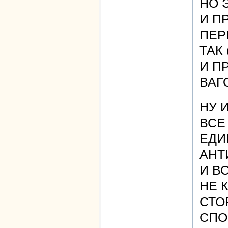
НО 
И П
ПЕР
ТАК
И П
ВАГ
НУ И
ВСЕ
ЕДИ
АНТ
И В
НЕ 
СТО
СПО