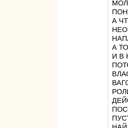
МОЛ
ПОН
А Ч
НЕО
НАП
А Т
И В
ПОТ
ВЛА
ВАГ
РОЛ
ДЕЙ
ПОС
ПУС
НАЙ