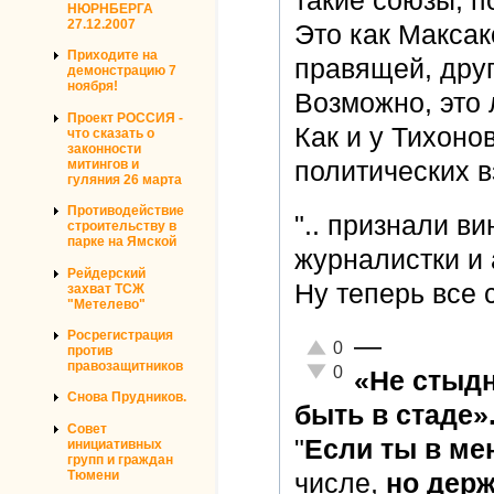
такие союзы, 
НЮРНБЕРГА
27.12.2007
Это как Максак
Приходите на
правящей, друг
демонстрацию 7
ноября!
Возможно, это 
Проект РОССИЯ -
Как и у Тихонов
что сказать о
законности
митингов и
политических в
гуляния 26 марта
Противодействие
".. признали в
строительству в
парке на Ямской
журналистки и 
Рейдерский
Ну теперь все 
захват ТСЖ
"Метелево"
Росрегистрация
—
Отлично!
0
против
правозащитников
Неадекватно!
0
«Не стыдн
Снова Прудников.
быть в стаде»
Совет
"
Если ты в ме
инициативных
групп и граждан
Тюмени
числе,
но держ