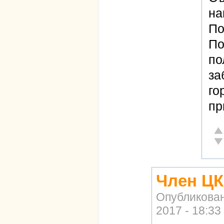
на
По
По
по
за
го
пр
От
Не
Член Ц
Опубликова
2017 - 18:33