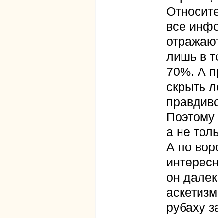
Относите
все инфо
отражают
лишь в т
70%. А 
скрыть 
правдиво
Поэтому 
а не тол
А по вор
интересн
он далек
аскетизм
рубаху з