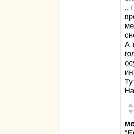
..
вр
ме
сн
А 
го
ос
ин
Ту
На
От
Не
ме
"
Е