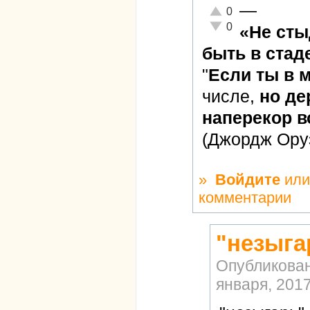
—
Отлично!
0
Неадекватно!
0
«Не сты
быть в стад
"
Если ты в 
числе,
но де
наперекор в
(Джордж Ору
»
Войдите
ил
комментарии
"незыга
Опубликова
января, 2017