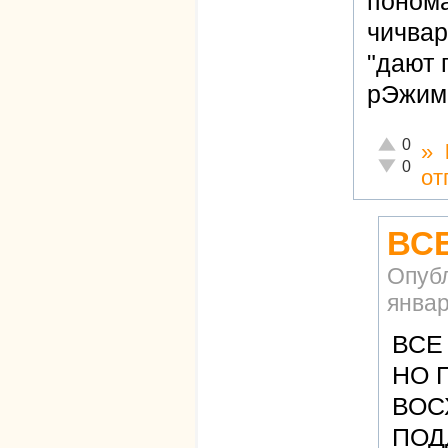
понома
чичвар
"дают 
рЭжим
Отлично!
0
»
Неадекват
0
от
ВСЕ
Опуб
январ
ВСЕ
НО 
ВОС
ПОД