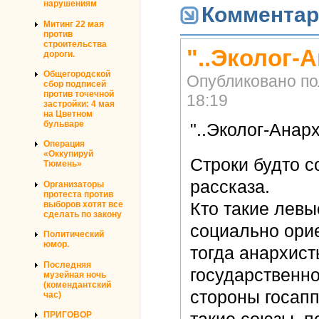
нарушениям
Комментар
Митинг 22 мая
против
строительства
"..Эколог-А
дороги.
Общегородской
Опубликовано п
сбор подписей
против точечной
18:19
застройки: 4 мая
на Цветном
бульваре
"..Эколог-Анарх
Операция
«Оккупируй
Строки будто с
Тюмень»
рассказа.
Организаторы
протеста против
выборов хотят все
Кто такие левы
сделать по закону
социально ори
Политический
юмор.
тогда анархисты
Последняя
государственно
музейная ночь
(комендантский
стороны госапп
час)
ПРИГОВОР