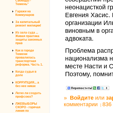
Свободы -
Тюмень"
неонацисткой г
Гаражи на
Евгения Хасис.
Коммунаров
организации Ил
За капитальный
ремонт милиции!
виновным в орг
Из зала суда ...
Живая практика
адвоката.
защиты законных
прав
Проблема расп
Как в городе
Тюмени
национализма н
провалилась
транспортная
реформа. Часть 1.
месте Насти и С
Когда судья в
Поэтому, помнит
доле
КОРРУПЦИЯ... а
без нее никак
Легко ли создать
»
Войдите
или
за
профсоюз?
комментарии
836
ЛЖЕВЫБОРЫ
СКОРО - горячая
линия по