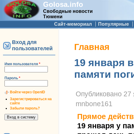
Golosa.info
Свободные новости
Тюмени
Дополнительное меню
Сайт-мемориал
Популярные
Вход для
Вы здесь
Главная
пользователей
19 января 
Имя пользователя
*
памяти по
Пароль
*
Войти через OpenID
Опубликовано
27 
Зарегистрироваться на
mnbone161
сайте
Забыли пароль?
Прямое действ
19 января у п