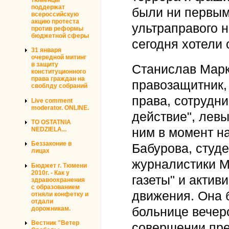
поддержат
были ни первым
всероссийскую
акцию протеста
ультраправого 
против реформы
бюджетной сферы
сегодня хотели 
31 января
очередной митинг
в защиту
Станислав Марк
конституционного
права граждан на
правозащитник,
своблду собраний
права, сотрудни
Live comment
moderator. ONLINE.
действие", левы
TO OSTATNIA
ним в момент н
NEDZIELA...
Беззаконие в
Бабурова, студе
лицах
журналистики М
Бюджет г. Тюмени
2010г. - Как у
газеты" и актив
здравоохранения
с образованием
движения. Она б
отняли конфетку и
отдали
дорожникам.
больнице вечер
Вестник "Ветер
совершении пр