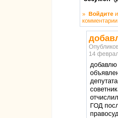
»
Войдите
и
комментарии
добав
Опублико
14 феврал
добавлю
объявле
депутата
советник
отчислил
ГОД посл
правосуд