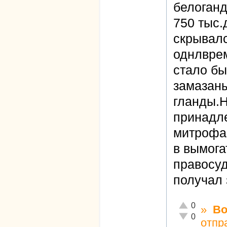
белоган
750 тыс.
скрывалс
однлврем
стало бы
замазаны
гланды.Н
принадле
митрофа
в вымога
правосуд
получал 
Отлично!
0
»
Во
Неадекватно!
0
отпр