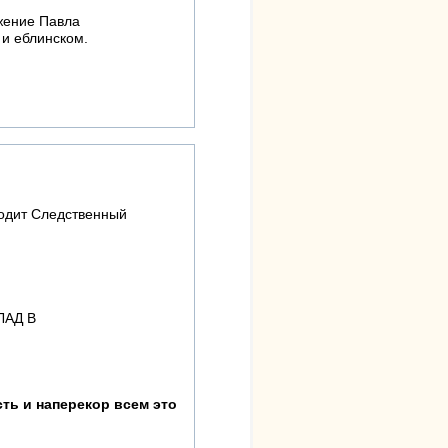
жение Павла
 и еблинском.
водит Следственный
ЛАД В
ть и наперекор всем это