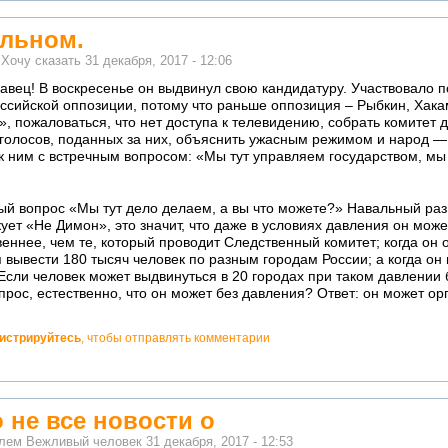
альном.
м
Хочу сказать
31 декабря, 2017 - 12:06
савец! В воскресенье он выдвинул свою кандидатуру. Участвовало п
ссийской оппозиции, потому что раньше оппозиция – Рыбкин, Хакам
», пожаловаться, что нет доступа к телевидению, собрать комитет 
 голосов, поданных за них, объяснить ужасным режимом и народ — 
к ним с встречным вопросом: «Мы тут управляем государством, мы 
ый вопрос «Мы тут дело делаем, а вы что можете?» Навальный раз 
икует «Не Димон», это значит, что даже в условиях давления он мож
веннее, чем те, который проводит Следственный комитет; когда он 
 вывести 180 тысяч человек по разным городам России; а когда он
 Если человек может выдвинуться в 20 городах при таком давлении б
опрос, естественно, что он может без давления? Ответ: он может ор
гистрируйтесь
, чтобы отправлять комментарии
 не все новости о
елем
Вежливый человек
31 декабря, 2017 - 12:53