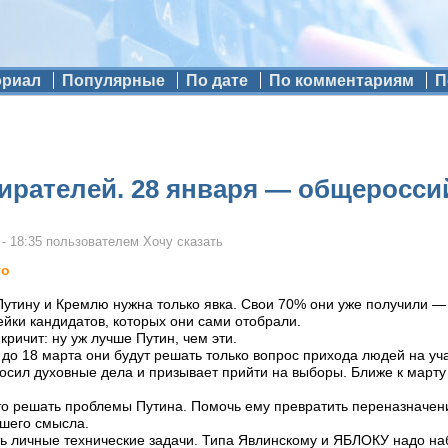
ориал
Популярные
По дате
По комментариям
П
ирателей. 28 января — общеросси
- 18:35
пользователем
Хочу сказать
го
Путину и Кремлю нужна только явка. Свои 70% они уже получили — 
йки кандидатов, которых они сами отобрали.
ричит: ну уж лучше Путин, чем эти.
до 18 марта они будут решать только вопрос прихода людей на уча
сил духовные дела и призывает прийти на выборы. Ближе к марту 
то решать проблемы Путина. Помочь ему превратить переназначен
йшего смысла.
сть личные технические задачи. Типа Явлинскому и ЯБЛОКУ надо на