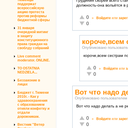
Грудинин скорей всего ста
поддержат
должность-она вольётся в
всероссийскую
акцию протеста
против реформы
Отлично!
0
»
Войдите
или
заре
бюджетной сферы
Неадекватно!
0
31 января
очередной митинг
в защиту
короче,всем 
конституционного
права граждан на
Опубликовано пользоват
своблду собраний
короче,всем сестрам по
Live comment
moderator. ONLINE.
Отлично!
0
TO OSTATNIA
»
Войдите
или
з
NEDZIELA...
Неадекватно!
0
Беззаконие в
лицах
Вот что надо д
Бюджет г. Тюмени
2010г. - Как у
Опубликовано пользователе
здравоохранения
с образованием
Вот что надо делать а не 
отняли конфетку и
отдали
дорожникам.
Отлично!
0
»
Войдите
или
заре
Неадекватно!
0
Вестник "Ветер