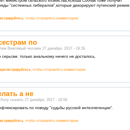
нет министром сельского хозяйства,Ксюша Собчак тоже получит
 ряды "системных либералов",которые декорируют путинский режим
гистрируйтесь
, чтобы отправлять комментарии
сестрам по
елем
Вежливый человек
27 декабря, 2017 - 19:26
 серьгам. только анальному ничего не досталось.
арегистрируйтесь
, чтобы отправлять комментарии
елать а не
м
Хочу сказать
27 декабря, 2017 - 18:56
рефлексировать по поводу "судьбы русской интеллегенции".
гистрируйтесь
, чтобы отправлять комментарии