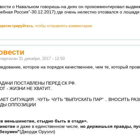
овости о Навальном говоришь-на днях он прокомментировал выдви
бная Россия"-30.12.2017),где очень нелестно отозвался о лошади
арегистрируйтесь
, чтобы отправлять комментарии
ровести
м
партиzан
31 декабря, 2017 - 12:50
следование, которое на порядок качественнее, чем те, который про
АДАЧИ ПОСТАВЛЕНЫ ПЕРЕД СК РФ.
Т - ЖИЗНИ НЕ ХВАТИТ..
Т СИТУАЦИЯ ..ЧУТЬ- ЧУТЬ "ВЫПУСКАТЬ ПАР" .. ВНОСИТЬ РАЗ
ЯДЫ ОППОЗИЦИИ
в меньшинстве, стыдно быть в стаде».
шинстве
и даже в единственном числе,
но держишься правды, пус
 безумен"
(Джордж Оруэлл)