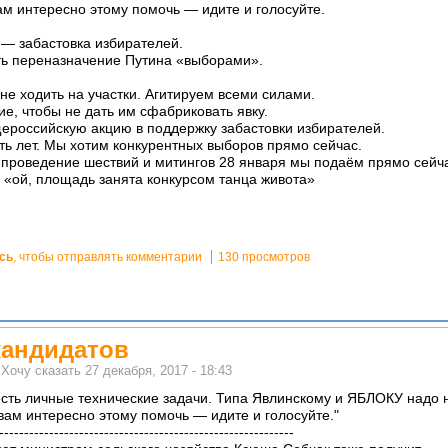
м интересно этому помочь — идите и голосуйте.
 — забастовка избирателей.
ть переназначение Путина «выборами».
не ходить на участки. Агитируем всеми силами.
е, чтобы не дать им сфабриковать явку.
ероссийскую акцию в поддержку забастовки избирателей.
ь лет. Мы хотим конкурентных выборов прямо сейчас.
проведение шествий и митингов 28 января мы подаём прямо сейча
 «ой, площадь занята конкурсом танца живота»
сь
, чтобы отправлять комментарии
130 просмотров
 кандидатов
м
Хочу сказать
27 декабря, 2017 - 18:43
 есть личные технические задачи. Типа Явлинскому и ЯБЛОКУ надо 
ам интересно этому помочь — идите и голосуйте."
-----------------------------------------------------------