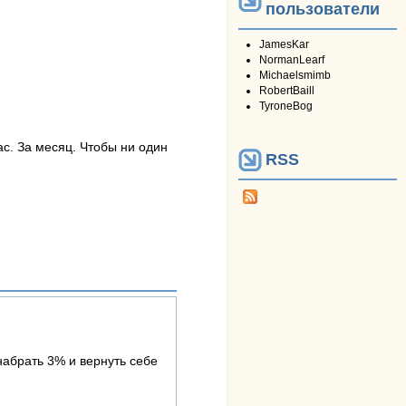
пользователи
JamesKar
NormanLearf
Michaelsmimb
RobertBaill
TyroneBog
с. За месяц. Чтобы ни один
RSS
набрать 3% и вернуть себе