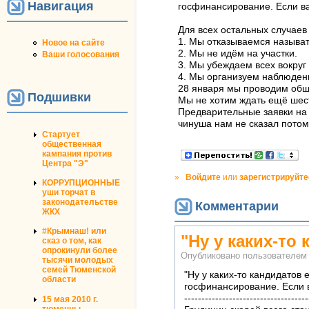
Навигация
госфинансирование. Если ва
Для всех остальных случаев
1. Мы отказываемся называ
Новое на сайте
2. Мы не идём на участки.
Ваши голосования
3. Мы убеждаем всех вокруг 
4. Мы организуем наблюдени
28 января мы проводим общ
Подшивки
Мы не хотим ждать ещё шест
Предварительные заявки на 
чинуша нам не сказал потом
Стартует
общественная
кампания против
Центра "Э"
»
Войдите
или
зарегистрируйте
КОРРУПЦИОННЫЕ
уши торчат в
законодательстве
Комментарии
ЖКХ
#Крымнаш! или
"Ну у каких-то
сказ о том, как
опрокинули более
Опубликовано пользователе
тысячи молодых
семей Тюменской
"Ну у каких-то кандидатов
области
госфинансирование. Если в
------------------------------------
15 мая 2010 г.
тюменцы