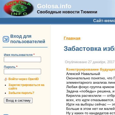
Golosa.info
Свободные новости Тюмени
Дополнительное меню
Сайт-мем
Вход для
Вы здесь
Главная
пользователей
Забастовка изб
Имя пользователя
*
Опубликовано
27 декабря, 2017 
Пароль
*
Конструирование будуще
Алексей Навальный
Окончательно понятно, что 
Войти через OpenID
элементарного анализа лине
Зарегистрироваться на
Любая фокус-группа криком к
сайте
Задача «победы» решена, и 
Забыли пароль?
Кирилла расчехлили — отбро
всех, кто идти отказывается.
Идти на выборы сейчас — э
Больше в этом нет ни мале
Ну у каких-то кандидатов е