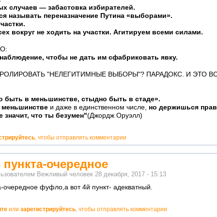
ых случаев — забастовка избирателей.
ся называть переназначение Путина «выборами».
участки.
ех вокруг не ходить на участки. Агитируем всеми силами.
О:
 наблюдение, чтобы не дать им сфабриковать явку.
РОЛИРОВАТЬ "НЕЛЕГИТИМНЫЕ ВЫБОРЫ"? ПАРАДОКС. И ЭТО ВСЕ
о быть в меньшинстве, стыдно быть в стаде».
в меньшинстве
и даже в единственном числе,
но держишься прав
е значит, что ты безумен"
(Джордж Оруэлл)
стрируйтесь
, чтобы отправлять комментарии
 пункта-очередное
льзователем
Вежливый человек
28 декабря, 2017 - 15:13
а-очередное фуфло,а вот 4й пункт- адекватный.
ите
или
зарегистрируйтесь
, чтобы отправлять комментарии