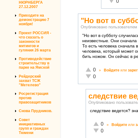
Неадекватно!
0
НЮРНБЕРГА
27.12.2007
Приходите на
"Но вот в субб
демонстрацию 7
ноября!
Опубликовано пользователе
Проект РОССИЯ -
"Но вот в субботу случила
что сказать о
неизвестные. Они сначала 
законности
митингов и
То есть человека сначала 
гуляния 26 марта
человека, который может о
бить ножом. Он сейчас в р
Противодействие
строительству в
парке на Ямской
Отлично!
0
»
Войдите
или
заре
Неадекватно!
0
Рейдерский
захват ТСЖ
"Метелево"
Росрегистрация
следствие ве
против
правозащитников
Опубликовано пользоват
следствие ведется? зн
Снова Прудников.
Совет
Отлично!
0
инициативных
»
Войдите
или
з
групп и граждан
Неадекватно!
0
Тюмени