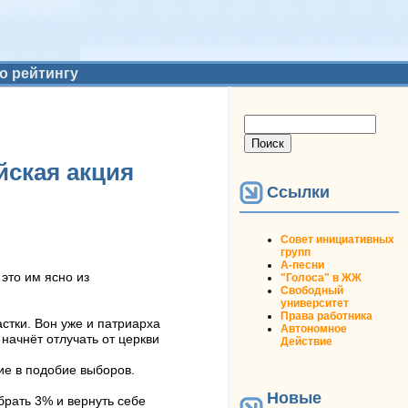
о рейтингу
Форма поиска
Поиск
йская акция
Ссылки
Совет инициативных
групп
А-песни
это им ясно из
"Голоса" в ЖЖ
Свободный
университет
Права работника
стки. Вон уже и патриарха
Автономное
начнёт отлучать от церкви
Действие
ие в подобие выборов.
Новые
брать 3% и вернуть себе