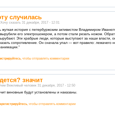
оту случилась
м
Хочу сказать
31 декабря, 2017 - 12:01
сь жуткая история с петербуржским активистом Владимиром Иванют
вырубили его электрошокером, а потом стали резать ножом. Обрат
вырубают. Эти храбрые люди, которые выступают за наши власти, 
казать сопротивление. Он сначала упал — вот правило: лежачего н
еанимации."
гистрируйтесь
, чтобы отправлять комментарии
дется? значит
елем
Вежливый человек
31 декабря, 2017 - 12:50
ачит виновные будут установлены и наказаны.
арегистрируйтесь
, чтобы отправлять комментарии