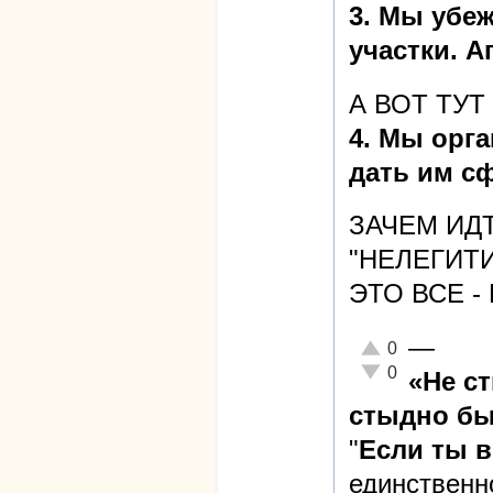
3. Мы убеж
участки. А
А ВОТ ТУТ
4. Мы орг
дать им с
ЗАЧЕМ ИД
"НЕЛЕГИТ
ЭТО ВСЕ -
—
Отлично!
0
Неадекватно!
0
«Не с
стыдно бы
"
Если ты 
единственн