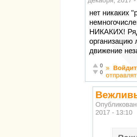
декабря, 2017 -
нет никаких "
немногочисл
НИКАКИХ! Ря
организацию 
движение нез
Отлично!
0
»
Войдит
Неадекватно!
0
отправлят
Вежливы
Опубликован
2017 - 13:10