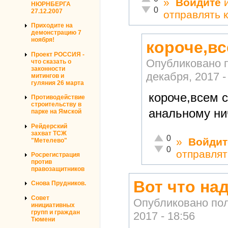
»
Войдите
НЮРНБЕРГА
Неадекватно!
0
27.12.2007
отправлять 
Приходите на
демонстрацию 7
ноября!
короче,вс
Проект РОССИЯ -
Опубликовано 
что сказать о
законности
декабря, 2017 -
митингов и
гуляния 26 марта
короче,всем с
Противодействие
строительству в
анальному ни
парке на Ямской
Рейдерский
захват ТСЖ
Отлично!
0
»
Войдит
"Метелево"
Неадекватно!
0
отправлят
Росрегистрация
против
правозащитников
Вот что над
Снова Прудников.
Совет
Опубликовано по
инициативных
групп и граждан
2017 - 18:56
Тюмени