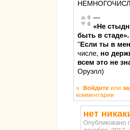
НЕМНОГОЧИСЛ
—
Отлично!
0
Неадекватно!
0
«Не стыдн
быть в стаде».
"
Если ты в ме
числе,
но держ
всем это не зн
Оруэлл)
»
Войдите
или
за
комментарии
нет никак
Опубликовано 