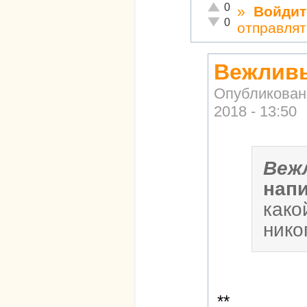
Отлично!
0
»
Войдит
Неадекватно!
0
отправлят
Вежливы
Опубликован
2018 - 13:50
Веж
нап
како
нико
**