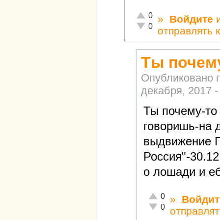
Отлично!
0
»
Войдите
Неадекватно!
0
отправлять 
Ты почему
Опубликовано 
декабря, 2017 -
Ты почему-то
говоришь-на 
выдвижение 
Россия"-30.12
о лошади и е
Отлично!
0
»
Войдит
Неадекватно!
0
отправлят