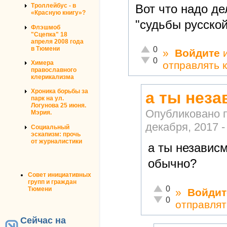
Вот что надо де
Троллейбус - в
«Красную книгу»?
"судьбы русской
Флэшмоб
"Сцепка" 18
апреля 2008 года
Отлично!
в Тюмени
0
»
Войдите
Неадекватно!
0
Химера
отправлять 
православного
клерикализма
Хроника борьбы за
а ты нез
парк на ул.
Логунова 25 июня.
Опубликовано 
Мэрия.
декабря, 2017 -
Социальный
эскапизм: прочь
от журналистики
а ты независ
обычно?
Совет инициативных
групп и граждан
Отлично!
0
Тюмени
»
Войдит
Неадекватно!
0
отправлят
Сейчас на