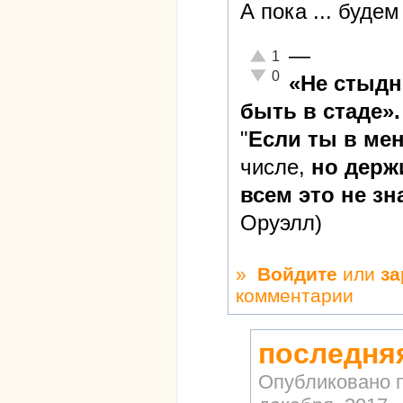
А пока ... буде
—
Отлично!
1
Неадекватно!
0
«Не стыдн
быть в стаде».
"
Если ты в ме
числе,
но держ
всем это не зн
Оруэлл)
»
Войдите
или
за
комментарии
последня
Опубликовано 