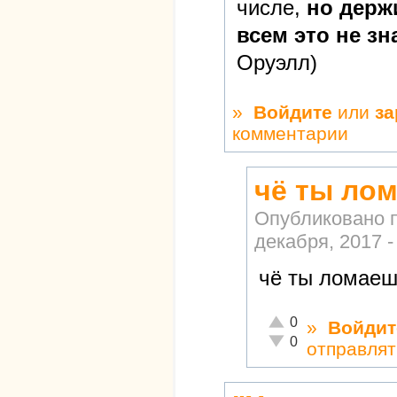
числе,
но держ
всем это не зн
Оруэлл)
»
Войдите
или
за
комментарии
чё ты ло
Опубликовано 
декабря, 2017 -
чё ты ломаеш
Отлично!
0
»
Войдит
Неадекватно!
0
отправлят