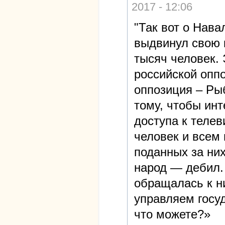
2017 - 12:06
"Так вот о Нава
выдвинул свою 
тысяч человек. 
российской опп
оппозиция – Рыб
тому, чтобы инт
доступа к теле
человек и всем 
поданных за ни
народ — дебил. 
обращалась к н
управляем госу
что можете?»