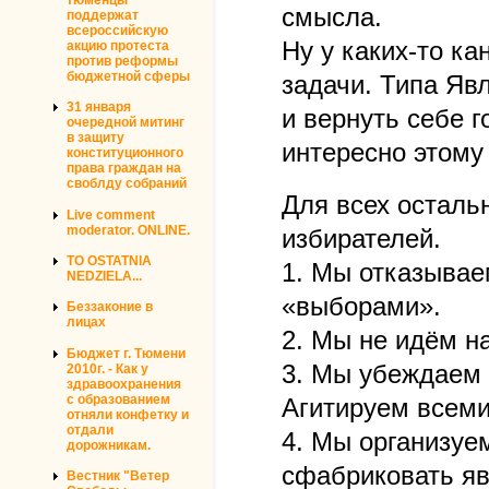
смысла.
поддержат
всероссийскую
Ну у каких-то к
акцию протеста
против реформы
бюджетной сферы
задачи. Типа Яв
31 января
и вернуть себе 
очередной митинг
в защиту
интересно этому
конституционного
права граждан на
своблду собраний
Для всех осталь
Live comment
moderator. ONLINE.
избирателей.
TO OSTATNIA
1. Мы отказывае
NEDZIELA...
«выборами».
Беззаконие в
лицах
2. Мы не идём на
Бюджет г. Тюмени
3. Мы убеждаем в
2010г. - Как у
здравоохранения
с образованием
Агитируем всеми
отняли конфетку и
отдали
4. Мы организуе
дорожникам.
сфабриковать яв
Вестник "Ветер