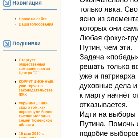
Навигация
только явка. Св
ясно из элемент
Новое на сайте
Ваши голосования
которых они сам
Любая фокус-гру
Подшивки
Путин, чем эти.
Задача «победы»
Стартует
общественная
решать только в
кампания против
Центра "Э"
уже и патриарха
КОРРУПЦИОННЫЕ
духовные дела и
уши торчат в
законодательстве
к марту начнёт о
ЖКХ
отказывается.
#Крымнаш! или
сказ о том, как
опрокинули более
Идти на выборы
тысячи молодых
семей Тюменской
Путина. Помочь 
области
подобие выборов
15 мая 2010 г.
тюменцы