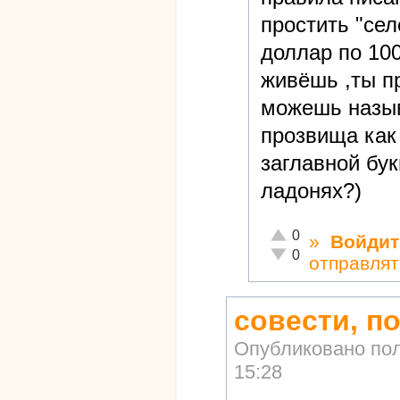
простить "сел
доллар по 100
живёшь ,ты пр
можешь назыв
прозвища как
заглавной бу
ладонях?)
Отлично!
0
»
Войдит
Неадекватно!
0
отправлят
совести, п
Опубликовано по
15:28