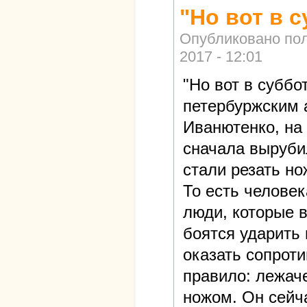
"Но вот в 
Опубликовано по
2017 - 12:01
"Но вот в суббо
петербуржским
Иванютенко, на
сначала выруби
стали резать но
То есть челове
люди, которые 
боятся ударить
оказать сопрот
правило: лежаче
ножом. Он сейч