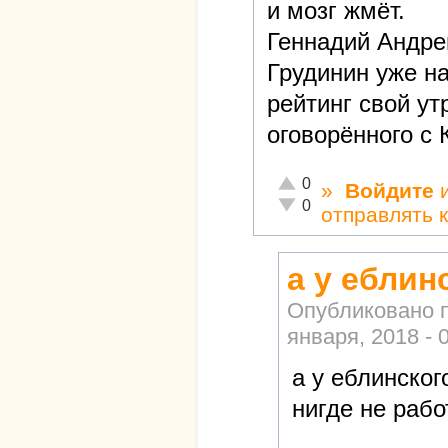
и мозг жмёт.
Геннадий Андреи
Грудинин уже на
рейтинг свой у
оговорённого с 
Отлично!
0
»
Войдите
Неадекватно!
0
отправлять 
а у еблин
Опубликовано 
января, 2018 - 
а у еблинског
нигде не рабо