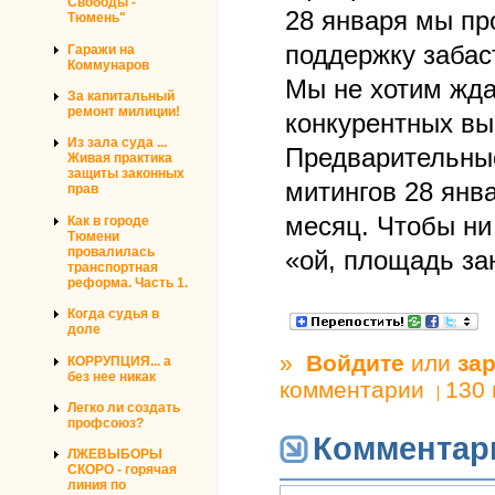
Свободы -
28 января мы п
Тюмень"
поддержку забас
Гаражи на
Коммунаров
Мы не хотим жда
За капитальный
ремонт милиции!
конкурентных вы
Из зала суда ...
Предварительные
Живая практика
защиты законных
митингов 28 янв
прав
месяц. Чтобы ни
Как в городе
Тюмени
провалилась
«ой, площадь за
транспортная
реформа. Часть 1.
Когда судья в
доле
»
Войдите
или
за
КОРРУПЦИЯ... а
без нее никак
комментарии
130
Легко ли создать
профсоюз?
Комментар
ЛЖЕВЫБОРЫ
СКОРО - горячая
линия по