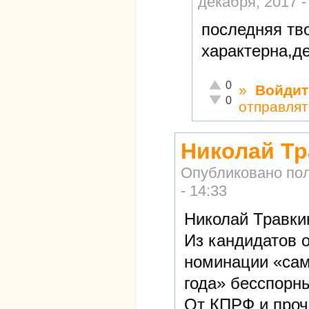
декабря, 2017 -
последняя тв
характерна,д
Отлично!
0
»
Войдит
Неадекватно!
0
отправлят
Николай Тр
Опубликовано по
- 14:33
Николай Травки
Из кандидатов 
номинации «сам
года» бесспорн
От КПРФ и проч