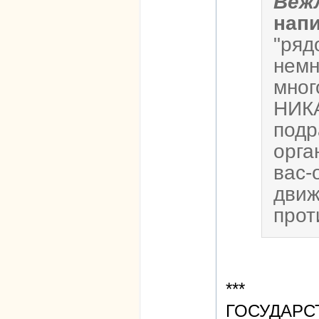
Веж
нап
"ряд
немн
мно
НИК
подр
орга
вас-
движ
прот
***
ГОСУДАРС