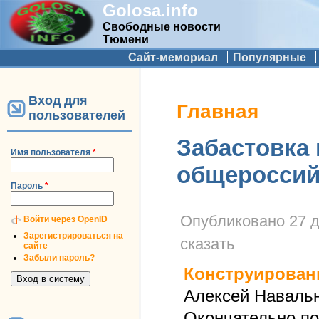
Golosa.info
Свободные новости
Тюмени
Дополнительное меню
Сайт-мемориал
Популярные
Вход для
Вы здесь
Главная
пользователей
Забастовка 
Имя пользователя
*
общероссий
Пароль
*
Опубликовано
27 д
Войти через OpenID
Зарегистрироваться на
сказать
сайте
Забыли пароль?
Конструирован
Алексей Наваль
Окончательно по