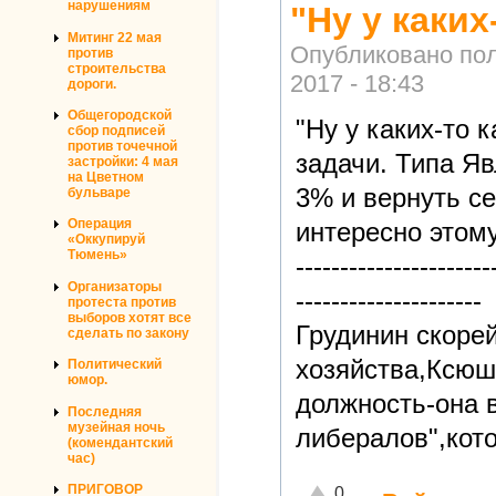
нарушениям
"Ну у каки
Митинг 22 мая
Опубликовано по
против
строительства
2017 - 18:43
дороги.
Общегородской
"Ну у каких-то 
сбор подписей
против точечной
задачи. Типа Я
застройки: 4 мая
на Цветном
3% и вернуть с
бульваре
Операция
интересно этому
«Оккупируй
Тюмень»
----------------------
Организаторы
---------------------
протеста против
выборов хотят все
Грудинин скорей
сделать по закону
хозяйства,Ксюш
Политический
юмор.
должность-она 
Последняя
музейная ночь
либералов",кот
(комендантский
час)
Отлично!
ПРИГОВОР
0