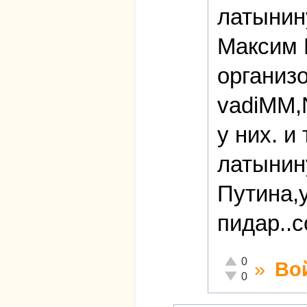
латынин
Максим 
организ
vadiMM,N
у них. и
латынину
Путина,
пидар..с
Отлично!
0
»
Во
Неадекватно!
0