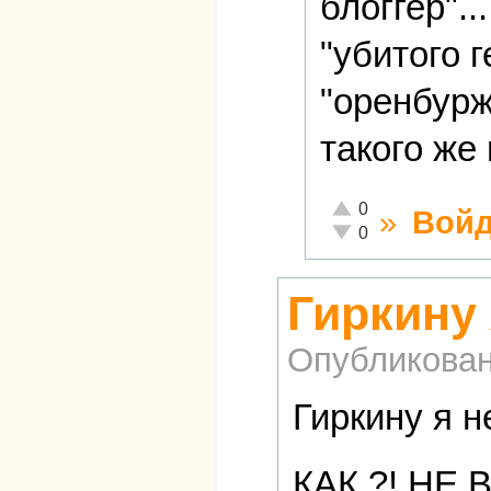
блоггер".
"убитого 
"оренбурж
такого же 
Отлично!
0
»
Войд
Неадекватно!
0
Гиркину 
Опубликова
Гиркину я н
КАК ?! НЕ