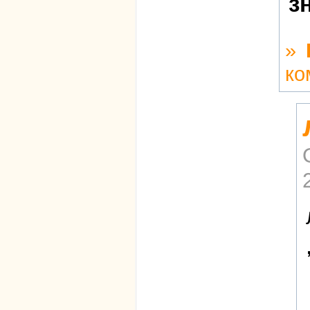
з
»
ко