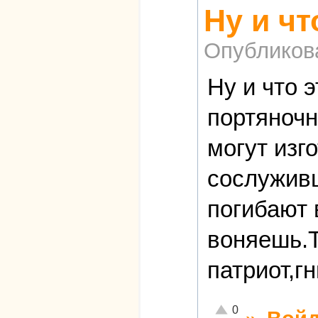
Ну и чт
Опубликов
Ну и что 
портяночн
могут изг
сослужив
погибают 
воняешь.Т
патриот,г
Отлично!
0