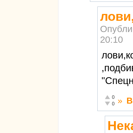
лови
Опубли
20:10
лови,к
,подби
"Спецн
Отлично!
0
»
В
Неадекватно!
0
Нек