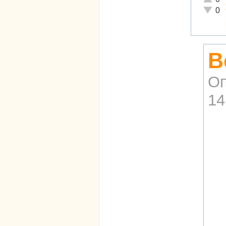
Неадек
0
В
Оп
14