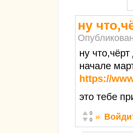
ну что,
Опубликова
ну что,чёрт
начале мар
https://ww
это тебе пр
Отлично!
0
»
Войди
Неадекватно!
0