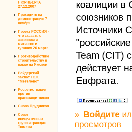
коалиции в 
НЮРНБЕРГА
27.12.2007
союзников п
Приходите на
демонстрацию 7
ноября!
Источники C
Проект РОССИЯ -
что сказать о
"российские 
законности
митингов и
гуляния 26 марта
Team (CIT) с
Противодействие
строительству в
действует н
парке на Ямской
Рейдерский
захват ТСЖ
Евфрата.
"Метелево"
Росрегистрация
против
правозащитников
Снова Прудников.
»
Войдите
и
Совет
инициативных
просмотров
групп и граждан
Тюмени