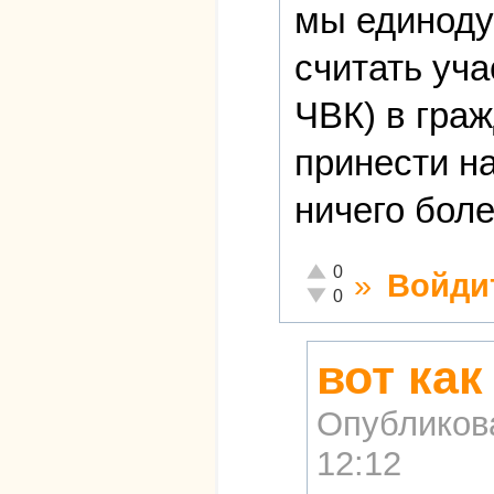
мы единоду
считать уч
ЧВК) в гра
принести н
ничего боле
Отлично!
0
»
Войди
Неадекватно!
0
вот как
Опубликов
12:12