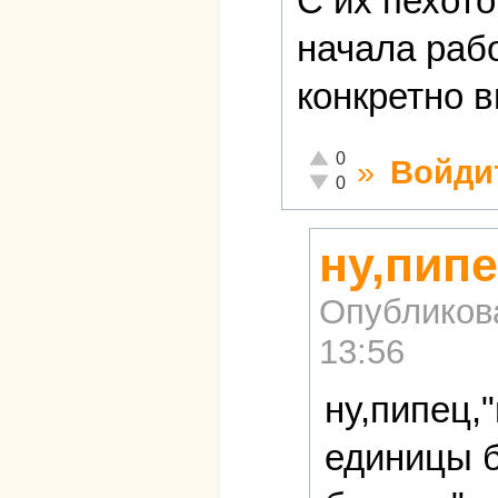
С их пехото
начала рабо
конкретно 
Отлично!
0
»
Войди
Неадекватно!
0
ну,пипе
Опубликов
13:56
ну,пипец,
единицы б