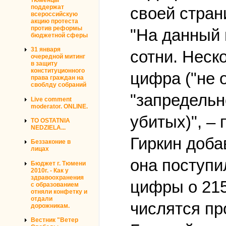
поддержат
своей стран
всероссийскую
акцию протеста
против реформы
"На данный 
бюджетной сферы
31 января
сотни. Неск
очередной митинг
в защиту
конституционного
цифра ("не 
права граждан на
своблду собраний
"запредельно
Live comment
moderator. ONLINE.
убитых)", – 
TO OSTATNIA
NEDZIELA...
Гиркин доба
Беззаконие в
лицах
она поступил
Бюджет г. Тюмени
2010г. - Как у
здравоохранения
цифры о 215
с образованием
отняли конфетку и
отдали
числятся пр
дорожникам.
Вестник "Ветер