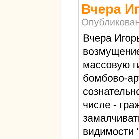
Вчера И
Опубликова
Вчера Игор
возмущение
массовую г
бомбово-ар
сознательн
числе - гра
замалчиват
видимости 