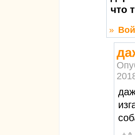
что 
»
Вой
да
Опу
2018
даж
изг
соб
Отличн
0