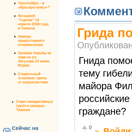
Троллейбус - в
Коммен
«Красную книгу»?
Флэшмоб
"Сцепка" 18
апреля 2008 года
Грида п
в Тюмени
Химера
православного
Опубликова
клерикализма
Хроника борьбы за
Гнида помо
парк на ул.
Логунова 25 июня.
Мэрия.
тему гибел
Социальный
эскапизм: прочь
от журналистики
майора Фил
российские
Совет инициативных
групп и граждан
граждане?
Тюмени
Отлично!
0
Сейчас на
»
Войди