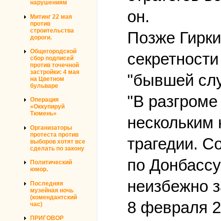
нарушениям
он.
Митинг 22 мая
против
строительства
Позже Гирки
дороги.
Общегородской
секретности
сбор подписей
против точечной
застройки: 4 мая
"бывшей сл
на Цветном
бульваре
"В разгроме
Операция
«Оккупируй
Тюмень»
нескольким 
Организаторы
протеста против
трагедии. С
выборов хотят все
сделать по закону
по Донбассу
Политический
юмор.
неизбежно з
Последняя
музейная ночь
(комендантский
8 февраля 2
час)
ПРИГОВОР