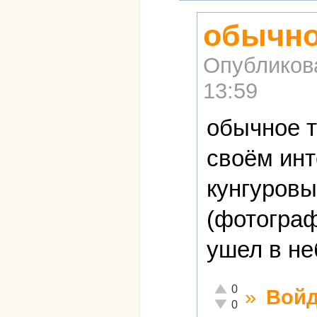
обычно
Опубликов
13:59
обычное т
своём инт
кунгуровы
(фотограф
ушел в не
Отлично!
0
»
Войд
Неадекватно!
0