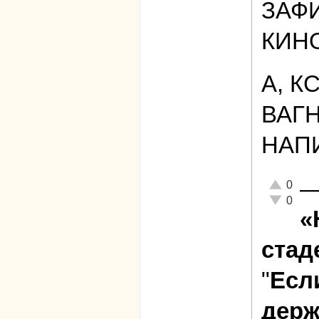
ЗАФ
КИН
А, К
ВАГ
НАПИ
Отлично!
0
Неадекват
0
«
стад
"
Есл
держ