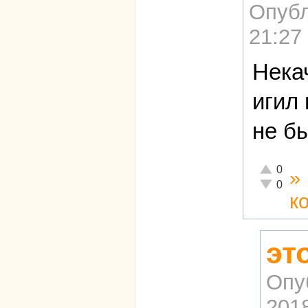
Опубл
21:27
Нека
игил 
не б
Отлично!
0
»
Неадекват
0
к
эт
Опу
2018