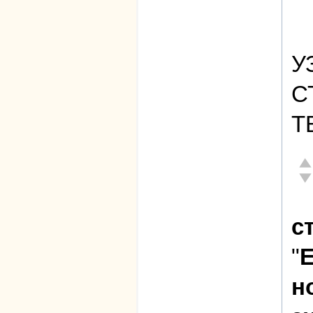
У
С
Т
От
Не
с
"
Е
н