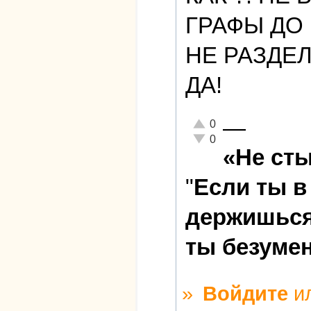
ГРАФЫ ДО
НЕ РАЗДЕЛ
ДА!
—
Отлично!
0
Неадекватно!
0
«Не сты
"
Если ты в
держишься 
ты безуме
»
Войдите
и