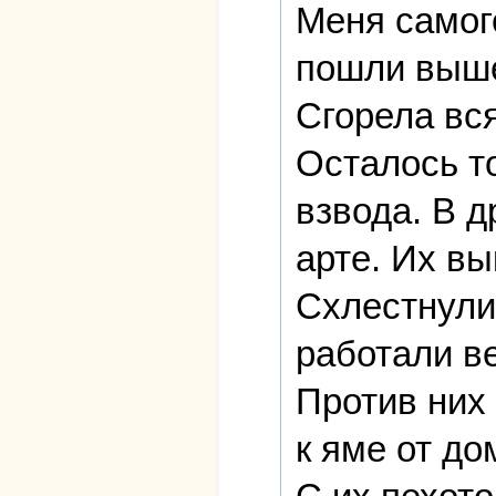
Меня самог
пошли выше
Сгорела вся
Осталось то
взвода. В д
арте. Их в
Схлестнули
работали в
Против них
к яме от до