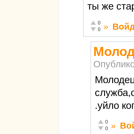
ты же ста
Отлично!
0
»
Войд
Неадекватно!
0
Молод
Опублико
Молодец
служба,
.уйло ко
Отлично!
0
»
Во
Неадекватно!
0