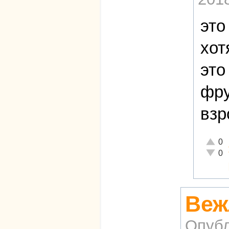
это
хот
это
фру
взр
Отличн
0
Неадек
0
Веж
Опубл