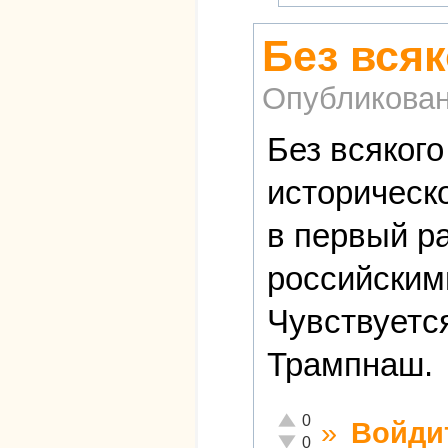
Без всяк
Опубликова
Без всякого
историческ
в первый р
российским
Чувствуетс
Трампнаш.
Отлично!
0
»
Войди
Неадекватно!
0