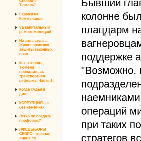
Бывший глав
Свободы -
Тюмень"
колонне был
Гаражи на
Коммунаров
плацдарм на
За капитальный
ремонт милиции!
вагнеровцам
Из зала суда ...
Живая практика
защиты законных
поддержке 
прав
Как в городе
"Возможно, 
Тюмени
провалилась
транспортная
подразделен
реформа. Часть 1.
Когда судья в
наемниками 
доле
КОРРУПЦИЯ... а
без нее никак
операций ми
Легко ли создать
профсоюз?
при таких п
ЛЖЕВЫБОРЫ
СКОРО - горячая
стратегов в
линия по