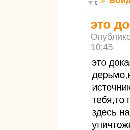
»
Войд
Неадекватно!
0
это до
Опублико
10:45
это док
дерьмо,
источник
тебя,то 
здесь н
уничтож