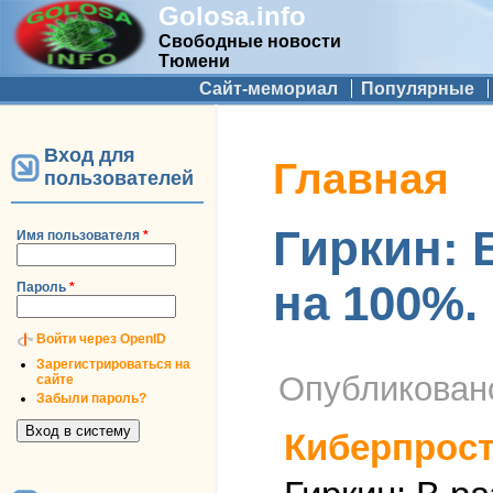
Golosa.info
Свободные новости
Тюмени
Дополнительное меню
Сайт-мемориал
Популярные
Вход для
Вы здесь
Главная
пользователей
Гиркин: 
Имя пользователя
*
на 100%.
Пароль
*
Войти через OpenID
Зарегистрироваться на
Опубликова
сайте
Забыли пароль?
Киберпрос