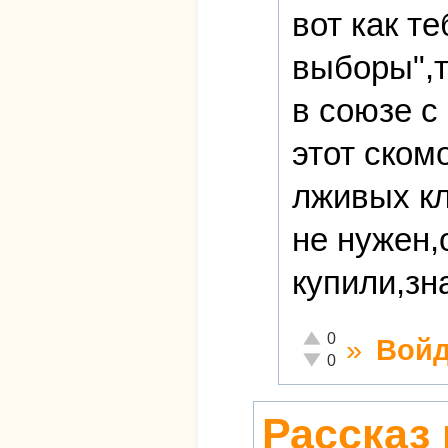
вот как т
выборы",т
в союзе с
этот ском
лживых кля
не нужен,
купили,зн
Отлично!
0
»
Войд
Неадекватно!
0
Рассказ