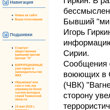
Гиркин: В р
Навигация
бессмыслен
Новое на сайте
Бывший "мин
Ваши голосования
Игорь Гирки
Подшивки
информацию 
Стартует
Сирии.
общественная
кампания против
Центра "Э"
Сообщения о
КОРРУПЦИОННЫЕ
уши торчат в
воюющих в С
законодательстве
ЖКХ
(ЧВК) "Вагн
#Крымнаш! или
сказ о том, как
опрокинули более
сторону уве
тысячи молодых
семей Тюменской
области
террористич
15 мая 2010 г.
тюменцы