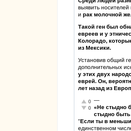
Среди людей разн
выявить носителей
и
рак молочной же
Такой ген был обн
евреев и у этниче
Колорадо, которы
из Мексики.
Установив общий ге
дополнительных ис
у этих двух народ
еврей. Он, вероят
лет назад из Евр
—
Отлично!
0
«Не стыдно 
Неадекватно!
0
стыдно быть 
"
Если ты в меньш
единственном числ