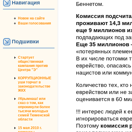
Навигация
Беннетом.
Комиссия подсчитал
Новое на сайте
проживают 14,3 мил
Ваши голосования
еще 9 миллионов и
подпадающих под за
Подшивки
Еще 35 миллионов 
«потерянных племен
Стартует
В их числе потомки т
общественная
еврейство, опасаясь
кампания против
Центра "Э"
нацистов или коммун
КОРРУПЦИОННЫЕ
уши торчат в
Количество тех, кто 
законодательстве
ЖКХ
еврейством или не з
оценивается в 60 ми
#Крымнаш! или
сказ о том, как
опрокинули более
!!! интерес людей к
тысячи молодых
семей Тюменской
игнорироваться евре
области
Поэтому
комиссия 
15 мая 2010 г.
тюменцы