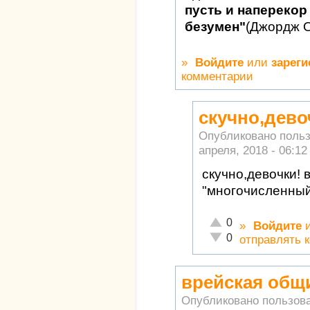
пусть и наперекор 
безумен"
(Джордж 
»
Войдите
или
зареги
комментарии
скучно,дево
Опубликовано поль
апреля, 2018 - 06:12
скучно,девочки! 
"многочисленный 
Отлично!
0
»
Войдите
Неадекватно!
0
отправлять 
врейская общ
Опубликовано пользов