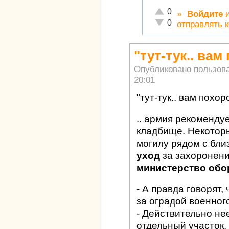
Отлично!
0
»
Войдите
Неадекватно!
0
отправлять 
"тут-тук.. вам
Опубликовано пользов
20:01
"тут-тук.. вам похор
.. армия рекоменду
кладбище. Некоторы
могилу рядом с бли
уход
за захоронени
министерство обо
- А правда говорят,
за оградой военно
- Действительно н
отдельный участок.