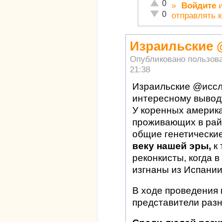
Отлично!
0
»
Войдите
Неадекватно!
0
отправлять 
Израильские
Опубликовано пользов
21:38
Израильские @исс
интересному вывод
У коренных америк
проживающих в рай
общие генетически
веку нашей эры,
к 
реконкисты, когда в
изгнаны из Испании
В ходе проведения
представители раз