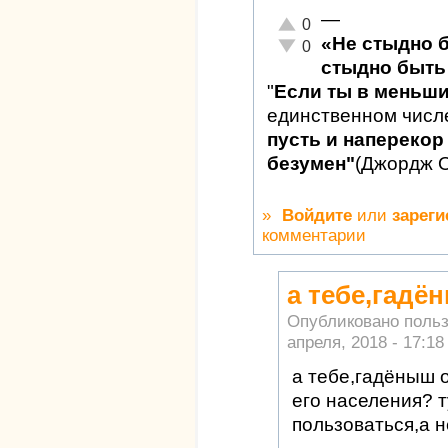
—
Отлично!
0
«Не стыдно 
Неадекватно!
0
стыдно быть 
"
Если ты в меньш
единственном числ
пусть и наперекор 
безумен"
(Джордж 
»
Войдите
или
зареги
комментарии
а тебе,гадё
Опубликовано поль
апреля, 2018 - 17:18
а тебе,гадёныш 
его населения? 
пользоваться,а н