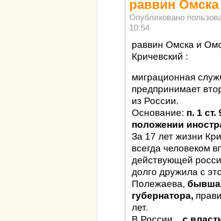
раввин Омска
Опубликовано пользов
10:54
раввин Омска и Ом
Кричевский :
миграционная служ
предпринимает вто
из России.
Основание:
п. 1 ст
положении иностр
За 17 лет жизни Кр
всегда человеком 
действующей росси
долго дружила с эт
Полежаева,
бывшая
губернатора,
прав
лет.
В России ..
с власт