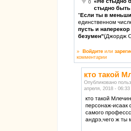
«Не стыдно 
Неадекватно!
0
стыдно быть 
"
Если ты в меньш
единственном числ
пусть и наперекор 
безумен"
(Джордж 
»
Войдите
или
зареги
комментарии
кто такой М
Опубликовано поль
апреля, 2018 - 06:33
кто такой Млечин
персонаж-исаак 
самого профессс
андрэ,чего ж ты