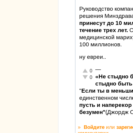
Руководство компан
решения Минздрав
принесут до 10 м
течение трех лет.
О
медицинской мариху
100 миллионов.
ну евреи..
—
Отлично!
0
«Не стыдно 
Неадекватно!
0
стыдно быть 
"
Если ты в меньш
единственном числ
пусть и наперекор 
безумен"
(Джордж 
»
Войдите
или
зареги