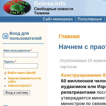
Golosa.info
Свободные новости
Тюмени
Дополнительное меню
Сайт-мемориал
Популярные
Вход для
Вы здесь
Главная
пользователей
Начнем с прао
Имя пользователя
*
Опубликовано
15 апреля
Пароль
*
партиzан
Войти через OpenID
Конструирование 
Зарегистрироваться на
60 миллионов чело
сайте
Забыли пароль?
иудаизмом или Изр
репатриантами
пос
утверждается минис
министром по связя