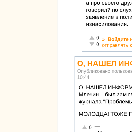
а про своего дру
говорил? по слу
заявление в пол
изнасилования.
Отлично!
0
»
Войдите
Неадекватно!
0
отправлять 
О, НАШЕЛ И
Опубликовано пользов
10:44
О, НАШЕЛ ИНФОР
Млечин .. был зам.
журнала "Проблемы
МОЛОДЦА! ТОЖЕ 
—
Отлично!
0