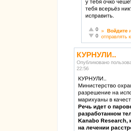
у тебя очко чеш
тебя всерьёз ник
исправить.
Отлично!
0
»
Войдите
Неадекватно!
0
отправлять 
КУРНУЛИ..
Опубликовано пользов
22:56
КУРНУЛИ..
Министерство охра
разрешение на исп
марихуаны в качест
Речь идет о паров
разработанном те
Kanabo Research, 
на лечении расстр