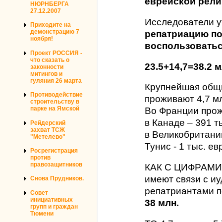
еврейской рели
НЮРНБЕРГА
27.12.2007
Исследователи у
Приходите на
демонстрацию 7
репатриацию по
ноября!
воспользоваться
Проект РОССИЯ -
что сказать о
23.5+14,7=38.2 м
законности
митингов и
гуляния 26 марта
Крупнейшая общи
Противодействие
проживают 4,7 м
строительству в
парке на Ямской
Во Франции прож
в Канаде – 391 т
Рейдерский
захват ТСЖ
в Великобритании
"Метелево"
Тунис - 1 тыс. ев
Росрегистрация
против
правозащитников
КАК С ЦИФРАМИ 
имеют связи с иу
Снова Прудников.
репатриантами п
Совет
инициативных
38 млн.
групп и граждан
Тюмени