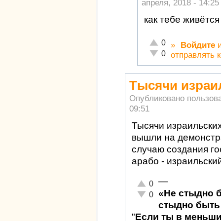
апреля, 2018 - 14:25
как тебе живётся
Отлично!
0
»
Войдите
Неадекватно!
0
отправлять 
Тысячи израи
Опубликовано пользов
09:51
Тысячи израильских
вышли на демонстра
случаю создания го
арабо - израильский
—
Отлично!
0
«Не стыдно 
Неадекватно!
0
стыдно быть 
"
Если ты в меньш