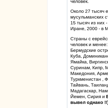
человек.
Около 27 тысяч е
мусульманских с
15 тысяч из них -
Иране, 2000 - в М
Страны с еврейс
человек и менее:
Бермудские остр
Куба, Доминикан
Ямайка, Виргинск
Суринам, Кипр, 
Македония, Арме
Туркменистан , 
Тайвань, Таиланд
Мадагаскар, Нам
Йемен, Сирия и
Е
вывел однако !!