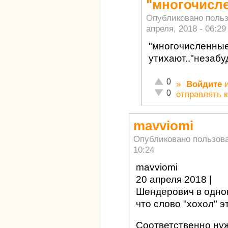
"многочисл
Опубликовано поль
апреля, 2018 - 06:29
"многочисленные
утихают.."незабу
Отлично!
0
»
Войдите
Неадекватно!
0
отправлять 
mavviomi
Опубликовано пользов
10:24
mavviomi
20 апреля 2018 |
Шендерович в одном
что слово "хохол" э
Соответственно нуж