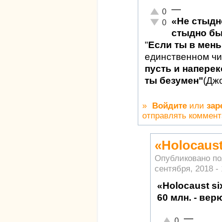
—
Отлично!
0
«Не стыдн
Неадекватно!
0
стыдно бы
"
Если ты в мен
единственном ч
пусть и наперек
ты безумен"
(Дж
»
Войдите
или
зар
отправлять коммен
«Holocaust
Опубликовано п
сентября, 2018 - 
«Holocaust six
60 млн. - верю
—
Отлично!
0