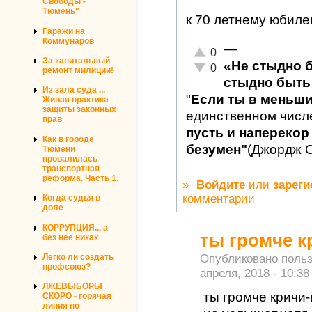
Свободы -
Тюмень"
к 70 летнему юбиле
Гаражи на
Коммунаров
—
Отлично!
0
За капитальный
«Не стыдно 
Неадекватно!
0
ремонт милиции!
стыдно быть 
Из зала суда ...
"
Если ты в меньш
Живая практика
защиты законных
единственном числ
прав
пусть и наперекор 
Как в городе
безумен"
(Джордж 
Тюмени
провалилась
транспортная
реформа. Часть 1.
»
Войдите
или
зареги
комментарии
Когда судья в
доле
КОРРУПЦИЯ... а
ты громче к
без нее никак
Опубликовано поль
Легко ли создать
профсоюз?
апреля, 2018 - 10:38
ЛЖЕВЫБОРЫ
ты громче кричи-
СКОРО - горячая
линия по