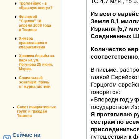
ТО 4.7 млн , то 5
Троллейбус - в
«Красную книгу»?
Из всего еврей
Флэшмоб
Земля 8,1 милл
"Сцепка" 18
апреля 2008 года
Израиля (5,7 ми
в Тюмени
Соединенных Ш
Химера
православного
клерикализма
Количество евр
соответственно,
Хроника борьбы за
парк на ул.
Логунова 25 июня.
В письме, распр
Мэрия.
главой Еврейско
Социальный
эскапизм: прочь
Герцогом еврейс
от журналистики
говорится:
«Впереди год ук
государством Из
Совет инициативных
групп и граждан
Я протягиваю р
Тюмени
сестрам по все
присоединитьс
Сейчас на
путешествии
к 