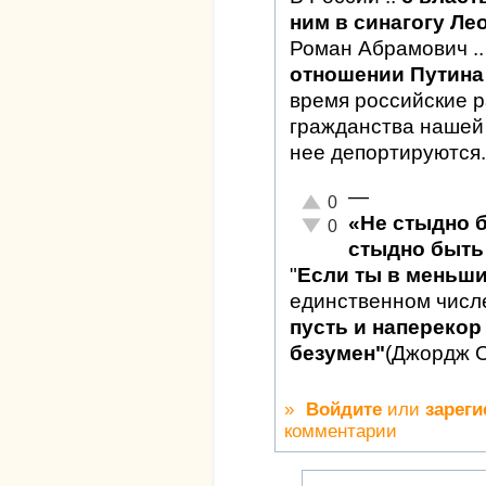
ним в синагогу Ле
Роман Абрамович .
отношении Путина 
время российские 
гражданства нашей 
нее депортируются.
—
Отлично!
0
«Не стыдно 
Неадекватно!
0
стыдно быть 
"
Если ты в меньш
единственном числ
пусть и наперекор 
безумен"
(Джордж 
»
Войдите
или
зареги
комментарии