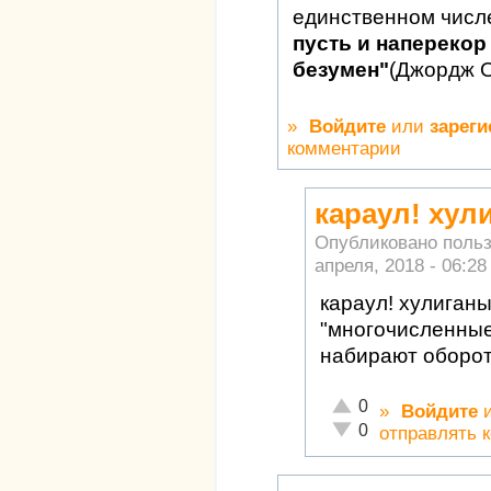
единственном числ
пусть и наперекор 
безумен"
(Джордж 
»
Войдите
или
зареги
комментарии
караул! хул
Опубликовано поль
апреля, 2018 - 06:28
караул! хулиган
"многочисленные
набирают оборо
Отлично!
0
»
Войдите
Неадекватно!
0
отправлять 