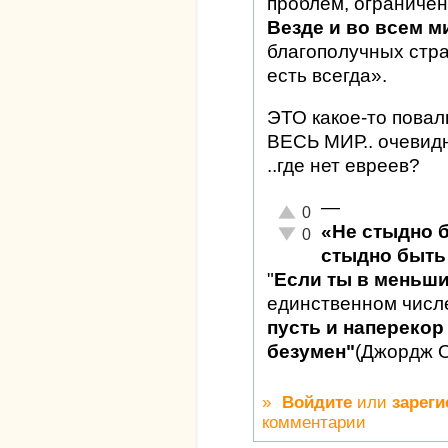
проблем, ограничен
Везде и во всем м
благополучных стран
есть всегда».
ЭТО какое-то повал
ВЕСЬ МИР.. очевидн
..где нет евреев?
—
Отлично!
0
«Не стыдно 
Неадекватно!
0
стыдно быть 
"
Если ты в меньш
единственном числ
пусть и наперекор 
безумен"
(Джордж 
»
Войдите
или
зареги
комментарии