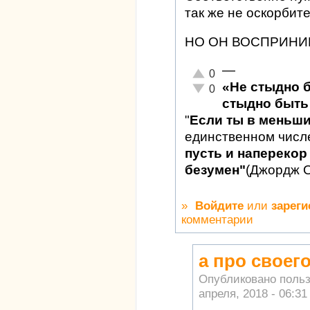
так же не оскорбит
НО ОН ВОСПРИНИМ
—
Отлично!
0
«Не стыдно 
Неадекватно!
0
стыдно быть 
"
Если ты в меньш
единственном числ
пусть и наперекор 
безумен"
(Джордж 
»
Войдите
или
зареги
комментарии
а про своег
Опубликовано поль
апреля, 2018 - 06:31