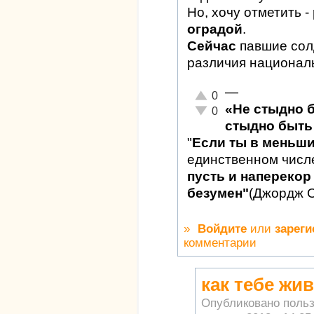
Но, хочу отметить -
оградой
.
Сейчас
павшие сол
различия национал
—
Отлично!
0
«Не стыдно 
Неадекватно!
0
стыдно быть 
"
Если ты в меньш
единственном числ
пусть и наперекор 
безумен"
(Джордж 
»
Войдите
или
зареги
комментарии
как тебе жи
Опубликовано поль