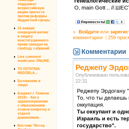
генеалогические и
поддержат
О, main Gott .. //.
всероссийскую
акцию протеста
против реформы
бюджетной сферы
31 января
»
Войдите
или
зарегис
очередной митинг
в защиту
комментарии
259 прос
конституционного
права граждан на
своблду собраний
Комментарии
Live comment
moderator. ONLINE.
Реджепу Эрдог
TO OSTATNIA
NEDZIELA...
Опубликовано пользов
22:31
Беззаконие в
лицах
Реджепу Эрдогану "
Бюджет г. Тюмени
То, что ты делаешь 
2010г. - Как у
здравоохранения
оккупация.
с образованием
отняли конфетку и
Ты оккупант и од
отдали
Израиль и есть те
дорожникам.
государство".
Вестник "Ветер