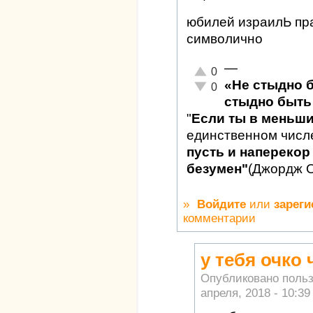
юбилей израилЬ пра
символично
—
Отлично!
0
«Не стыдно 
Неадекватно!
0
стыдно быть 
"
Если ты в меньш
единственном числ
пусть и наперекор 
безумен"
(Джордж 
»
Войдите
или
зареги
комментарии
у тебя очко
Опубликовано поль
апреля, 2018 - 10:39