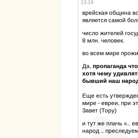
13:19
врейская община во
является самой бол
число жителей госу
8 млн. человек.
во всем мире прожи
Да,
пропаганда что 
хотя чему удивлять
бывший наш народ"
Еще есть утвержден
мире - евреи, при 
Завет (Тору)
и тут же плачь «.. 
народ .. преследуе