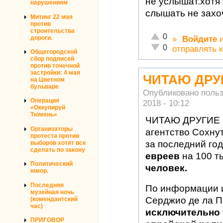
не услышат.хотя
нарушениям
слышать не захоч
Митинг 22 мая
против
строительства
Отлично!
0
дороги.
»
Войдите
Неадекватно!
0
отправлять 
Общегородской
сбор подписей
против точечной
застройки: 4 мая
ЧИТАЮ ДРУ
на Цветном
бульваре
Опубликовано поль
Операция
2018 - 10:12
«Оккупируй
Тюмень»
ЧИТАЮ ДРУГИЕ 
Организаторы
агентство Сохнут
протеста против
за последний го
выборов хотят все
сделать по закону
евреев
на 100 т
Политический
человек.
юмор.
Последняя
По информации 
музейная ночь
Серджио де ла 
(комендантский
час)
исключительно 
ПРИГОВОР