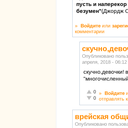
пусть и наперекор 
безумен"
(Джордж 
»
Войдите
или
зареги
комментарии
скучно,дево
Опубликовано поль
апреля, 2018 - 06:12
скучно,девочки! 
"многочисленный 
Отлично!
0
»
Войдите
Неадекватно!
0
отправлять 
врейская общ
Опубликовано пользов