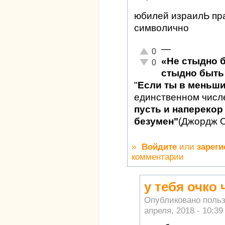
юбилей израилЬ пра
символично
—
Отлично!
0
«Не стыдно 
Неадекватно!
0
стыдно быть 
"
Если ты в меньш
единственном числ
пусть и наперекор 
безумен"
(Джордж 
»
Войдите
или
зареги
комментарии
у тебя очко
Опубликовано поль
апреля, 2018 - 10:39