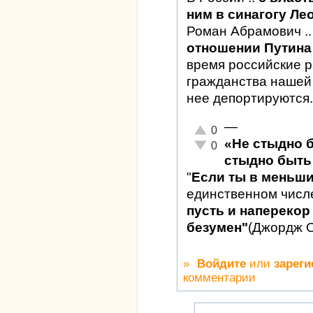
ним в синагогу Ле
Роман Абрамович .
отношении Путина 
время российские 
гражданства нашей 
нее депортируются.
—
Отлично!
0
«Не стыдно 
Неадекватно!
0
стыдно быть 
"
Если ты в меньш
единственном числ
пусть и наперекор 
безумен"
(Джордж 
»
Войдите
или
зареги
комментарии