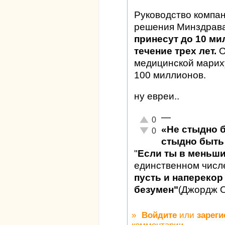
Руководство компан
решения Минздрав
принесут до 10 м
течение трех лет.
О
медицинской мариху
100 миллионов.
ну евреи..
—
Отлично!
0
«Не стыдно 
Неадекватно!
0
стыдно быть 
"
Если ты в меньш
единственном числ
пусть и наперекор 
безумен"
(Джордж 
»
Войдите
или
зареги