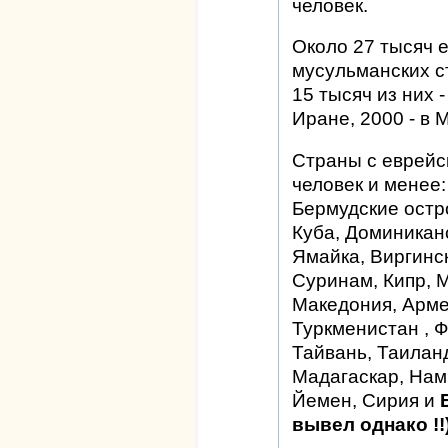
человек.
Около 27 тысяч е
мусульманских с
15 тысяч из них -
Иране, 2000 - в М
Страны с еврейс
человек и менее:
Бермудские остр
Куба, Доминикан
Ямайка, Виргинск
Суринам, Кипр, 
Македония, Арме
Туркменистан , 
Тайвань, Таиланд
Мадагаскар, Нам
Йемен, Сирия и
Е
вывел однако !!