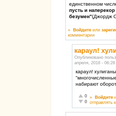
единственном числ
пусть и наперекор 
безумен"
(Джордж 
»
Войдите
или
зареги
комментарии
караул! хул
Опубликовано поль
апреля, 2018 - 06:28
караул! хулиган
"многочисленные
набирают оборо
Отлично!
0
»
Войдите
Неадекватно!
0
отправлять 