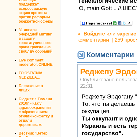
генеалогические и
поддержат
О, main Gott .. //.
всероссийскую
акцию протеста
против реформы
бюджетной сферы
31 января
»
Войдите
или
зарегис
очередной митинг
в защиту
комментарии
259 прос
конституционного
права граждан на
своблду собраний
Комментарии
Live comment
moderator. ONLINE.
Реджепу Эрдог
TO OSTATNIA
NEDZIELA...
Опубликовано пользов
22:31
Беззаконие в
лицах
Реджепу Эрдогану "
Бюджет г. Тюмени
То, что ты делаешь 
2010г. - Как у
здравоохранения
оккупация.
с образованием
отняли конфетку и
Ты оккупант и од
отдали
Израиль и есть те
дорожникам.
государство".
Вестник "Ветер