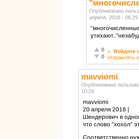
"многочисл
Опубликовано поль
апреля, 2018 - 06:29
"многочисленные
утихают.."незабу
Отлично!
0
»
Войдите
Неадекватно!
0
отправлять 
mavviomi
Опубликовано пользов
10:24
mavviomi
20 апреля 2018 |
Шендерович в одном
что слово "хохол" э
Соответственно нуж