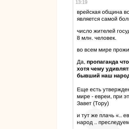
13:19
врейская община во
является самой бол
число жителей госу
8 млн. человек.
во всем мире прожи
Да,
пропаганда что 
хотя чему удивлять
бывший наш народ"
Еще есть утвержден
мире - евреи, при 
Завет (Тору)
и тут же плачь «.. 
народ .. преследуе