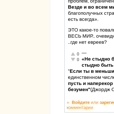
проблем, ограничен
Везде и во всем м
благополучных стран
есть всегда».
ЭТО какое-то повал
ВЕСЬ МИР.. очевидн
..где нет евреев?
—
Отлично!
0
«Не стыдно 
Неадекватно!
0
стыдно быть 
"
Если ты в меньш
единственном числ
пусть и наперекор 
безумен"
(Джордж 
»
Войдите
или
зареги
комментарии