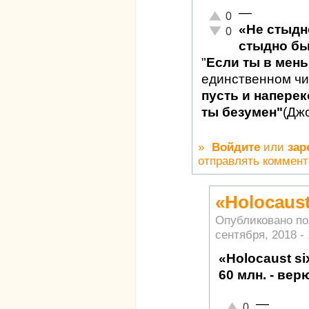
—
Отлично!
0
«Не стыдн
Неадекватно!
0
стыдно бы
"
Если ты в мен
единственном ч
пусть и наперек
ты безумен"
(Дж
»
Войдите
или
зар
отправлять коммен
«Holocaust
Опубликовано п
сентября, 2018 - 
«Holocaust six
60 млн. - верю
—
Отлично!
0