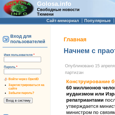
Golosa.info
Свободные новости
Тюмени
Дополнительное меню
Сайт-мемориал
Популярные
Вход для
Вы здесь
Главная
пользователей
Начнем с прао
Имя пользователя
*
Опубликовано
15 апреля
Пароль
*
партиzан
Войти через OpenID
Конструирование 
Зарегистрироваться на
60 миллионов чело
сайте
Забыли пароль?
иудаизмом или Изр
репатриантами
пос
утверждается минис
министром по связя