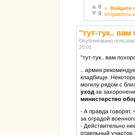
Отлично!
0
»
Войдите
Неадекватно!
0
отправлять 
"тут-тук.. вам
Опубликовано пользов
20:01
"тут-тук.. вам похор
.. армия рекоменду
кладбище. Некоторы
могилу рядом с бли
уход
за захоронени
министерство обо
- А правда говорят,
за оградой военно
- Действительно н
отдельный участок.