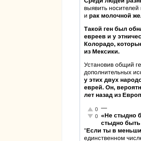
Среди людей разн
выявить носителей
и
рак молочной же
Такой ген был обн
евреев и у этниче
Колорадо, которы
из Мексики.
Установив общий ге
дополнительных ис
у этих двух народ
еврей. Он, вероят
лет назад из Евр
—
Отлично!
0
«Не стыдно 
Неадекватно!
0
стыдно быть 
"
Если ты в меньш
единственном числ