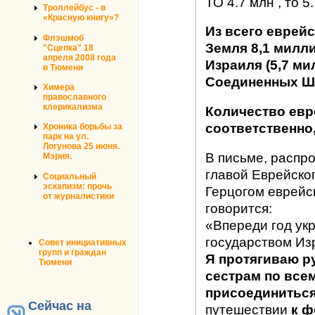
ТО 4.7 млн , то 5
Троллейбус - в
«Красную книгу»?
Из всего еврей
Флэшмоб
Земля 8,1 милл
"Сцепка" 18
апреля 2008 года
Израиля (5,7 ми
в Тюмени
Соединенных Ш
Химера
православного
клерикализма
Количество евр
соответственно,
Хроника борьбы за
парк на ул.
Логунова 25 июня.
В письме, распр
Мэрия.
главой Еврейско
Социальный
эскапизм: прочь
Герцогом еврейс
от журналистики
говорится:
«Впереди год ук
государством Из
Совет инициативных
групп и граждан
Я протягиваю р
Тюмени
сестрам по все
присоединитьс
Сейчас на
путешествии
к 