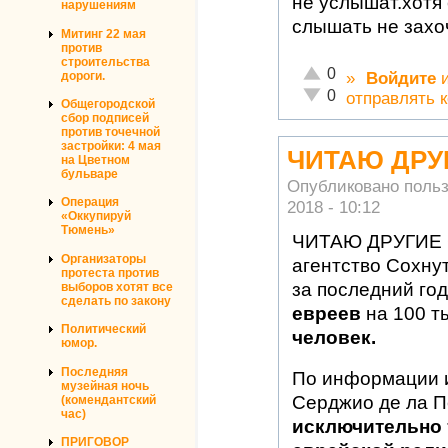
не услышат.хотя
нарушениям
слышать не захоч
Митинг 22 мая
против
строительства
Отлично!
0
дороги.
»
Войдите
Неадекватно!
0
отправлять 
Общегородской
сбор подписей
против точечной
застройки: 4 мая
ЧИТАЮ ДРУ
на Цветном
бульваре
Опубликовано поль
Операция
2018 - 10:12
«Оккупируй
Тюмень»
ЧИТАЮ ДРУГИЕ 
Организаторы
агентство Сохнут
протеста против
за последний го
выборов хотят все
сделать по закону
евреев
на 100 т
Политический
человек.
юмор.
Последняя
По информации 
музейная ночь
Серджио де ла 
(комендантский
час)
исключительно 
ПРИГОВОР