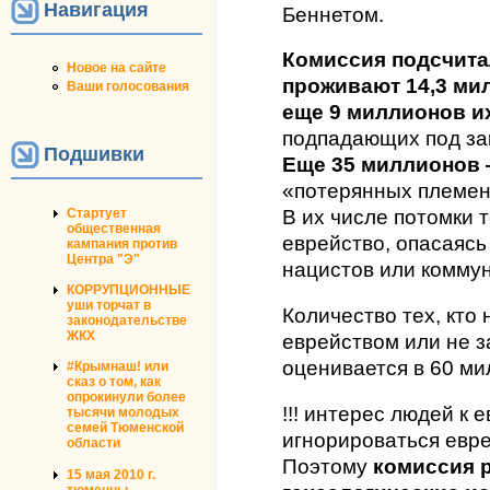
Навигация
Беннетом.
Комиссия подсчитал
Новое на сайте
проживают 14,3 мил
Ваши голосования
еще 9 миллионов и
подпадающих под за
Подшивки
Еще 35 миллионов 
«потерянных племен
Стартует
В их числе потомки т
общественная
еврейство, опасаясь
кампания против
Центра "Э"
нацистов или коммун
КОРРУПЦИОННЫЕ
уши торчат в
Количество тех, кто 
законодательстве
ЖКХ
еврейством или не з
оценивается в 60 ми
#Крымнаш! или
сказ о том, как
опрокинули более
!!! интерес людей к
тысячи молодых
семей Тюменской
игнорироваться евре
области
Поэтому
комиссия 
15 мая 2010 г.
тюменцы