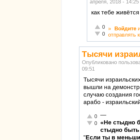
апреля, 2018 - 14:25
как тебе живётся
Отлично!
0
»
Войдите
Неадекватно!
0
отправлять 
Тысячи израи
Опубликовано пользов
09:51
Тысячи израильских
вышли на демонстра
случаю создания го
арабо - израильский
—
Отлично!
0
«Не стыдно 
Неадекватно!
0
стыдно быть 
"
Если ты в меньш