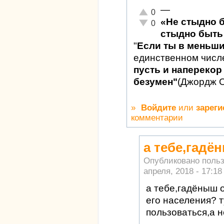
—
Отлично!
0
«Не стыдно 
Неадекватно!
0
стыдно быть 
"
Если ты в меньш
единственном числ
пусть и наперекор 
безумен"
(Джордж 
»
Войдите
или
зареги
комментарии
а тебе,гадё
Опубликовано поль
апреля, 2018 - 17:18
а тебе,гадёныш 
его населения? 
пользоваться,а н