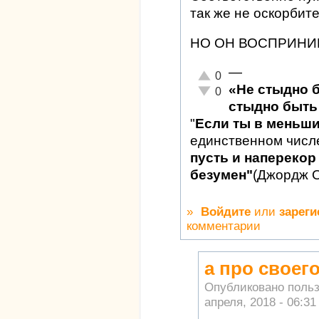
так же не оскорбит
НО ОН ВОСПРИНИМ
—
Отлично!
0
«Не стыдно 
Неадекватно!
0
стыдно быть 
"
Если ты в меньш
единственном числ
пусть и наперекор 
безумен"
(Джордж 
»
Войдите
или
зареги
комментарии
а про своег
Опубликовано поль
апреля, 2018 - 06:31