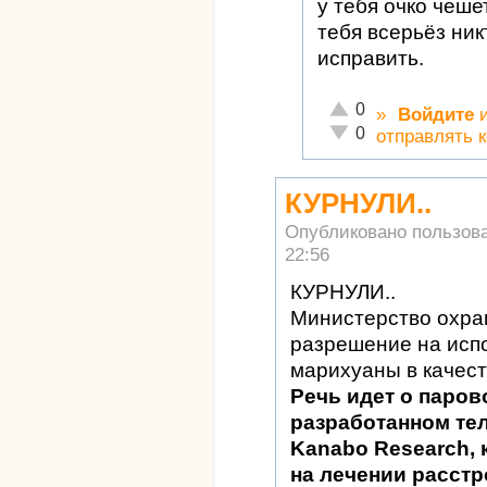
у тебя очко чеш
тебя всерьёз ник
исправить.
Отлично!
0
»
Войдите
Неадекватно!
0
отправлять 
КУРНУЛИ..
Опубликовано пользов
22:56
КУРНУЛИ..
Министерство охра
разрешение на исп
марихуаны в качест
Речь идет о паров
разработанном те
Kanabo Research, 
на лечении расстр