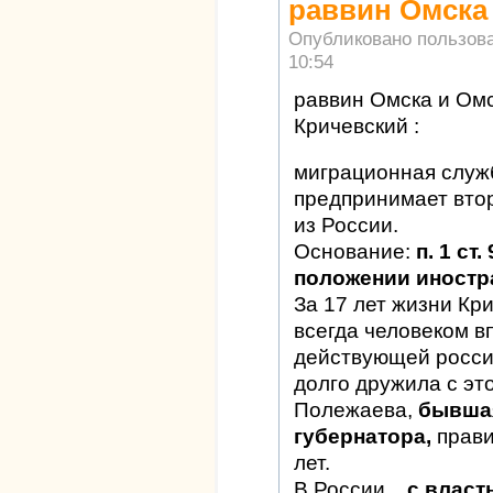
раввин Омска
Опубликовано пользов
10:54
раввин Омска и Ом
Кричевский :
миграционная служ
предпринимает вто
из России.
Основание:
п. 1 ст
положении иностр
За 17 лет жизни Кр
всегда человеком 
действующей росси
долго дружила с эт
Полежаева,
бывшая
губернатора,
прав
лет.
В России ..
с власт