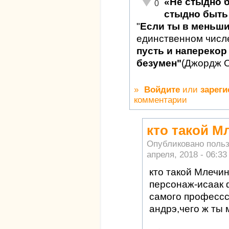
«Не стыдно 
Неадекватно!
0
стыдно быть 
"
Если ты в меньш
единственном числ
пусть и наперекор 
безумен"
(Джордж 
»
Войдите
или
зареги
комментарии
кто такой М
Опубликовано поль
апреля, 2018 - 06:33
кто такой Млечин
персонаж-исаак 
самого профессс
андрэ,чего ж ты