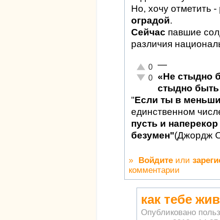
Но, хочу отметить -
оградой
.
Сейчас
павшие сол
различия национал
—
Отлично!
0
«Не стыдно 
Неадекватно!
0
стыдно быть 
"
Если ты в меньш
единственном числ
пусть и наперекор 
безумен"
(Джордж 
»
Войдите
или
зареги
комментарии
как тебе жи
Опубликовано поль