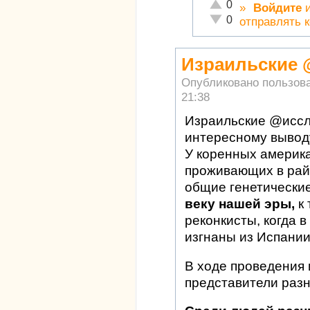
Отлично!
0
»
Войдите
Неадекватно!
0
отправлять 
Израильские
Опубликовано пользов
21:38
Израильские @исс
интересному вывод
У коренных америк
проживающих в рай
общие генетически
веку нашей эры,
к 
реконкисты, когда в
изгнаны из Испании
В ходе проведения
представители раз