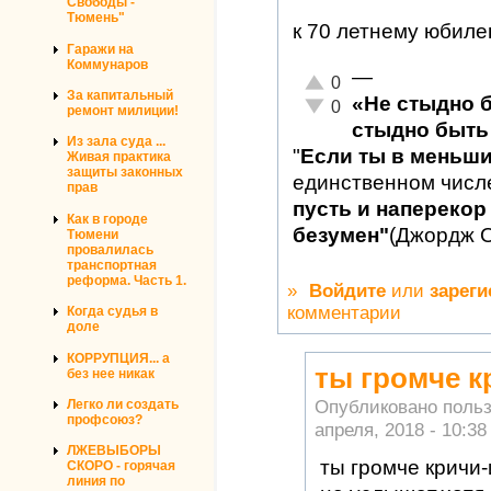
Свободы -
Тюмень"
к 70 летнему юбиле
Гаражи на
Коммунаров
—
Отлично!
0
За капитальный
«Не стыдно 
Неадекватно!
0
ремонт милиции!
стыдно быть 
Из зала суда ...
"
Если ты в меньш
Живая практика
защиты законных
единственном числ
прав
пусть и наперекор 
Как в городе
безумен"
(Джордж 
Тюмени
провалилась
транспортная
реформа. Часть 1.
»
Войдите
или
зареги
комментарии
Когда судья в
доле
КОРРУПЦИЯ... а
ты громче к
без нее никак
Опубликовано поль
Легко ли создать
профсоюз?
апреля, 2018 - 10:38
ЛЖЕВЫБОРЫ
ты громче кричи-
СКОРО - горячая
линия по