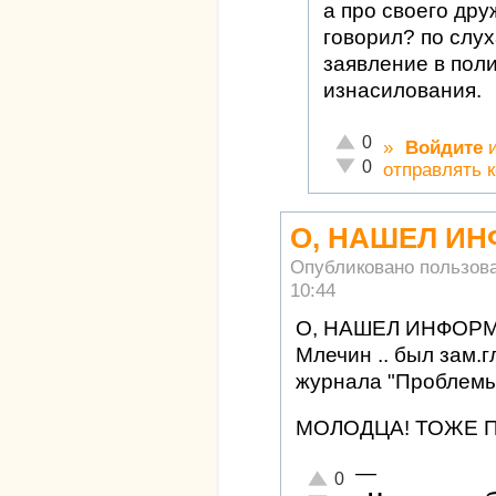
а про своего дру
говорил? по слу
заявление в пол
изнасилования.
Отлично!
0
»
Войдите
Неадекватно!
0
отправлять 
О, НАШЕЛ И
Опубликовано пользов
10:44
О, НАШЕЛ ИНФОР
Млечин .. был зам.
журнала "Проблемы
МОЛОДЦА! ТОЖЕ 
—
Отлично!
0