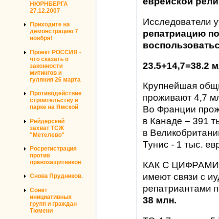
еврейской рели
НЮРНБЕРГА
27.12.2007
Исследователи у
Приходите на
демонстрацию 7
репатриацию по
ноября!
воспользоваться
Проект РОССИЯ -
что сказать о
23.5+14,7=38.2 м
законности
митингов и
гуляния 26 марта
Крупнейшая общи
Противодействие
проживают 4,7 м
строительству в
парке на Ямской
Во Франции прож
в Канаде – 391 т
Рейдерский
захват ТСЖ
в Великобритании
"Метелево"
Тунис - 1 тыс. ев
Росрегистрация
против
правозащитников
КАК С ЦИФРАМИ 
имеют связи с иу
Снова Прудников.
репатриантами п
Совет
инициативных
38 млн.
групп и граждан
Тюмени