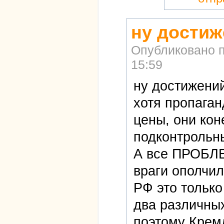
ну достиж
Опубликовано 
15:59
ну достижений
хотя пропаган
цены, они кон
подконтрольны
А все ПРОБ
враги ополчил
РФ это только
два различных
поэтому Крем