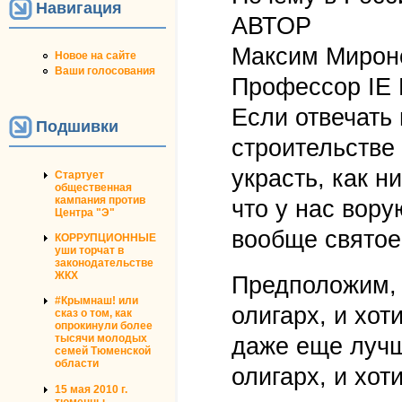
Навигация
АВТОР
Максим Мирон
Новое на сайте
Ваши голосования
Профессор IE 
Если отвечать 
Подшивки
строительстве
украсть, как н
Стартует
общественная
кампания против
что у нас вору
Центра "Э"
вообще святое
КОРРУПЦИОННЫЕ
уши торчат в
законодательстве
ЖКХ
Предположим, 
#Крымнаш! или
олигарх, и хо
сказ о том, как
опрокинули более
тысячи молодых
даже еще лучш
семей Тюменской
области
олигарх, и хот
15 мая 2010 г.
тюменцы