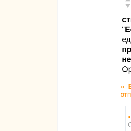
Не
ст
"
Е
ед
пр
не
Ор
»
от