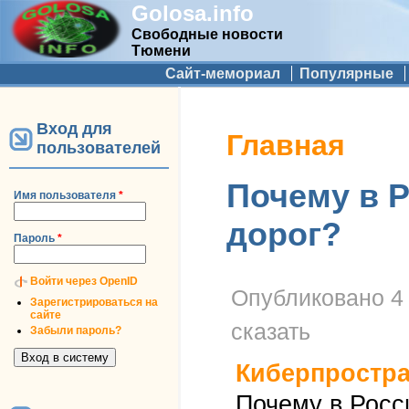
Golosa.info
Свободные новости
Тюмени
Дополнительное меню
Сайт-мемориал
Популярные
Вход для
Вы здесь
Главная
пользователей
Почему в 
Имя пользователя
*
дорог?
Пароль
*
Войти через OpenID
Опубликовано
4
Зарегистрироваться на
сайте
сказать
Забыли пароль?
Киберпростр
Почему в Росс