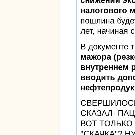
снижении эк
налогового 
пошлина будет
лет, начиная с
В документе 
мажора (резк
внутреннем 
вводить доп
нефтепродук
СВЕРШИЛОСЬ
СКАЗАЛ- ПАЦ
ВОТ ТОЛЬКО
"СКАЧКА"? Н