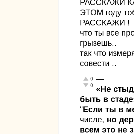
РАССКАЖИ К
ЭТОМ году т
РАССКАЖИ !
что ты все пр
грызешь..
так что измер
совести ..
—
Отлично!
0
Неадекватно!
0
«Не стыд
быть в стаде
"
Если ты в 
числе,
но дер
всем это не 