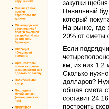
закупки щебня
нарушениям
Митинг 22 мая
Навальный буд
против
строительства
который покупа
дороги.
Общегородской
На рынке, где 
сбор подписей
против точечной
20% от сметы 
застройки: 4 мая
на Цветном
бульваре
Если подрядчи
Операция
«Оккупируй
четыреполосно
Тюмень»
Организаторы
км, из них 1.2
протеста против
выборов хотят все
Сколько нужно 
сделать по закону
долларов? Нуж
Политический
юмор.
общая смета с
Последняя
музейная ночь
составит 24.1
(комендантский
час)
построить ско
ПРИГОВОР