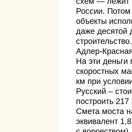
схем — лежит 
России. Потом
объекты испол
даже десятой 
строительство
Адлер-Красная
На эти деньги
скоростных маг
км при услови
Русский – сто
построить 217 
Смета моста н
эквивалент 1,8
с воровством).