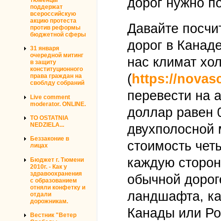
дорог нужно по
поддержат
всероссийскую
акцию протеста
Давайте посчи
против реформы
бюджетной сферы
дорог в Канаде
31 января
очередной митинг
нас климат хо
в защиту
конституционного
(
https://novas
права граждан на
своблду собраний
перевести на 
Live comment
moderator. ONLINE.
доллар равен 0
TO OSTATNIA
NEDZIELA...
двухполосной 
Беззаконие в
стоимость чет
лицах
каждую сторон
Бюджет г. Тюмени
2010г. - Как у
здравоохранения
обычной дороге
с образованием
отняли конфетку и
ландшафта, ка
отдали
дорожникам.
Канады или Ро
Вестник "Ветер