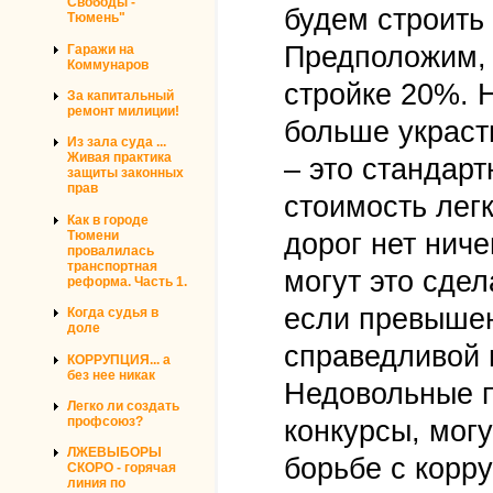
Свободы -
будем строить
Тюмень"
Предположим, 
Гаражи на
Коммунаров
стройке 20%. 
За капитальный
ремонт милиции!
больше украст
Из зала суда ...
Живая практика
– это стандарт
защиты законных
прав
стоимость лег
Как в городе
Тюмени
дорог нет ниче
провалилась
транспортная
могут это сдел
реформа. Часть 1.
если превышен
Когда судья в
доле
справедливой ц
КОРРУПЦИЯ... а
без нее никак
Недовольные п
Легко ли создать
профсоюз?
конкурсы, мог
ЛЖЕВЫБОРЫ
борьбе с корр
СКОРО - горячая
линия по