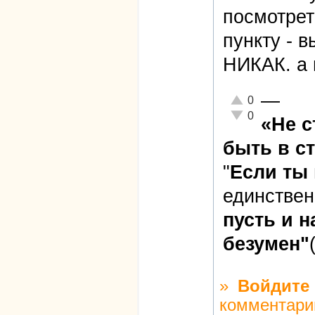
посмотрет
пункту - 
НИКАК. а г
—
Отлично!
0
Неадекватно!
0
«Не 
быть в ст
"
Если ты
единстве
пусть и н
безумен"
»
Войдите
комментари