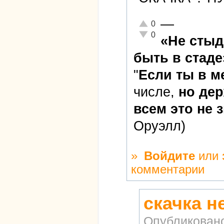
—
Отлично!
0
Неадекватно!
0
«Не стыд
быть в стаде
"
Если ты в 
числе,
но дер
всем это не 
Оруэлл)
»
Войдите
или
комментарии
скачка н
Опубликован