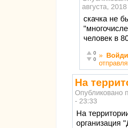
августа, 2018
скачка не б
"многочисле
человек в 8
Отлично!
0
»
Войди
Неадекватно!
0
отправля
На террит
Опубликовано 
- 23:33
На территори
организация 