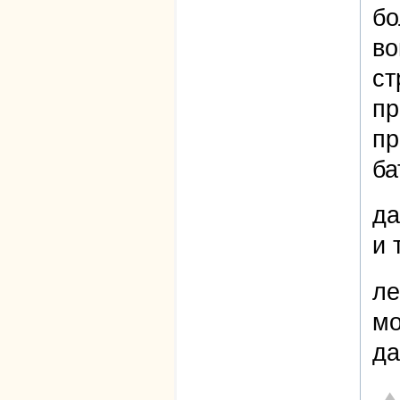
бо
во
ст
пр
пр
ба
да
и 
ле
мо
да
От