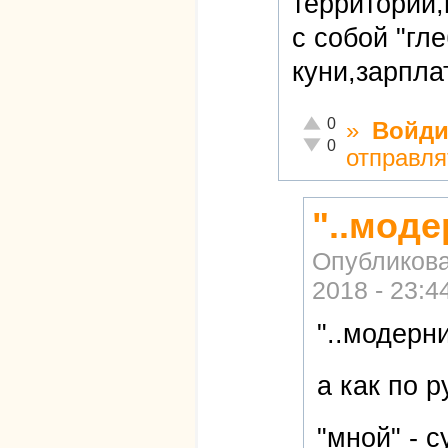
территории,
с собой "гл
куни,зарпла
Отлично!
0
»
Войди
Неадекватно!
0
отправля
"..мод
Опубликов
2018 - 23:4
"..модер
а как по 
"мной" - с