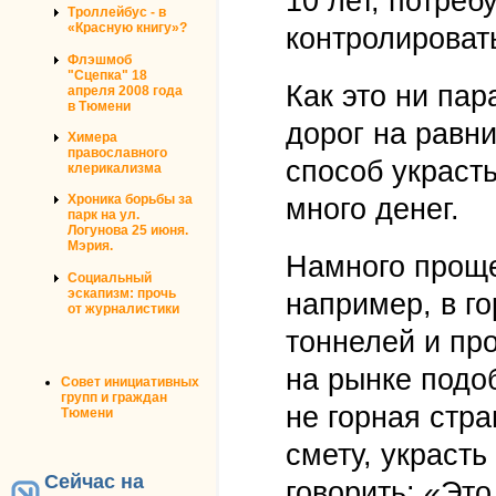
10 лет, потреб
Троллейбус - в
«Красную книгу»?
контролировать
Флэшмоб
"Сцепка" 18
Как это ни па
апреля 2008 года
в Тюмени
дорог на равн
Химера
православного
способ украст
клерикализма
Хроника борьбы за
много денег.
парк на ул.
Логунова 25 июня.
Мэрия.
Намного проще
Социальный
эскапизм: прочь
например, в го
от журналистики
тоннелей и пр
на рынке подо
Совет инициативных
групп и граждан
не горная стра
Тюмени
смету, украсть
Сейчас на
говорить: «Это