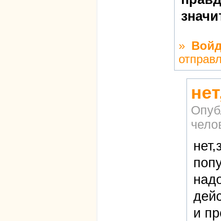
значи
»
Войд
отправ
не
Опуб
чело
нет
попу
надо
дейс
и пр