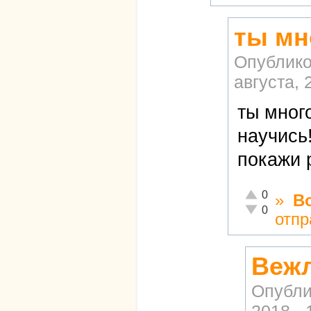
ты мн
Опублико
августа, 
ты мног
научись
покажи 
Отлично!
0
»
В
Неадекватно!
0
отпр
Вежл
Опубли
2018 - 