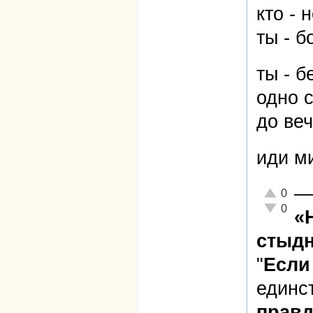
кто - н
ты - б
ты - 
одно 
до веч
иди ми
—
Отлично!
0
Неадекват
0
«
стыдн
"
Если
единс
правд