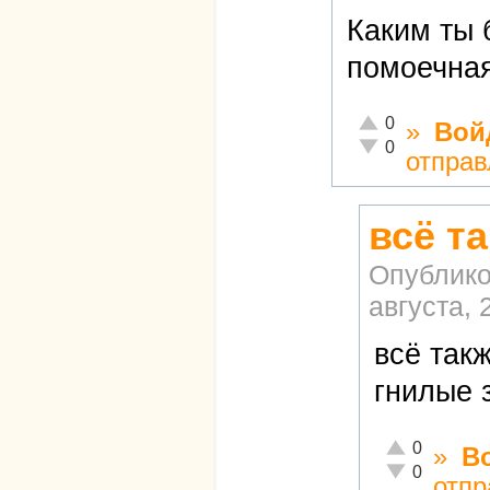
Каким ты 
помоечная
Отлично!
0
»
Вой
Неадекватно!
0
отправ
всё т
Опублико
августа, 
всё так
гнилые з
Отлично!
0
»
В
Неадекватно!
0
отпр