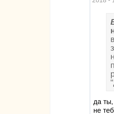
да ты,
не теб