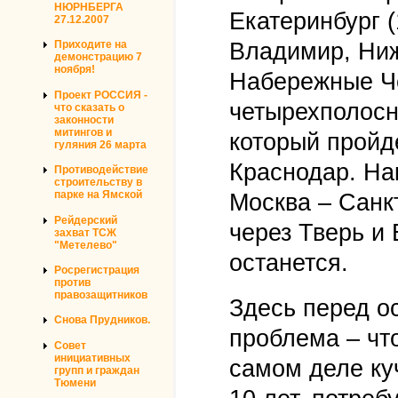
НЮРНБЕРГА
Екатеринбург (
27.12.2007
Владимир, Ниж
Приходите на
демонстрацию 7
ноября!
Набережные Ч
Проект РОССИЯ -
четырехполосн
что сказать о
законности
митингов и
который пройд
гуляния 26 марта
Краснодар. На
Противодействие
строительству в
парке на Ямской
Москва – Санкт
Рейдерский
через Тверь и
захват ТСЖ
"Метелево"
останется.
Росрегистрация
против
правозащитников
Здесь перед о
Снова Прудников.
проблема – чт
Совет
инициативных
самом деле куч
групп и граждан
Тюмени