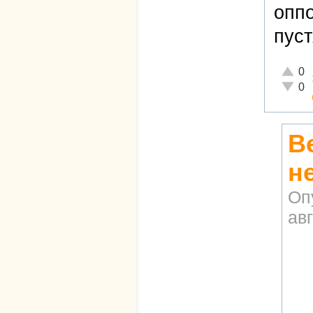
оппо
пуст
Отличн
0
Неадек
0
В
н
Оп
авг