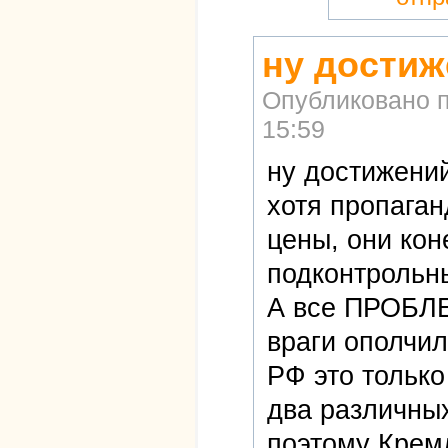
ну достиж
Опубликовано 
15:59
ну достижений
хотя пропаган
цены, они кон
подконтрольны
А все ПРОБ
враги ополчил
РФ это только
два различных
поэтому Крем