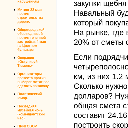
закупки щебня
нарушениям
Митинг 22 мая
Навальный буд
против
строительства
который покупа
дороги.
Общегородской
На рынке, где 
сбор подписей
против точечной
20% от сметы 
застройки: 4 мая
на Цветном
бульваре
Если подрядчи
Операция
«Оккупируй
четыреполосно
Тюмень»
Организаторы
км, из них 1.2
протеста против
выборов хотят все
Сколько нужно 
сделать по закону
долларов? Нуж
Политический
юмор.
общая смета с
Последняя
музейная ночь
составит 24.1
(комендантский
час)
построить ско
ПРИГОВОР