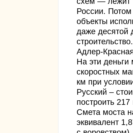
схем — лежит 
России. Потом
объекты испол
даже десятой 
строительство
Адлер-Красная
На эти деньги
скоростных маг
км при услови
Русский – сто
построить 217 
Смета моста н
эквивалент 1,8
с воровством).