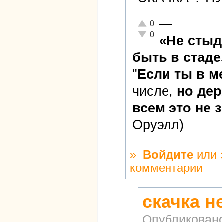
—
Отлично!
0
Неадекватно!
0
«Не стыд
быть в стаде
"
Если ты в 
числе,
но дер
всем это не 
Оруэлл)
»
Войдите
или
комментарии
скачка н
Опубликован