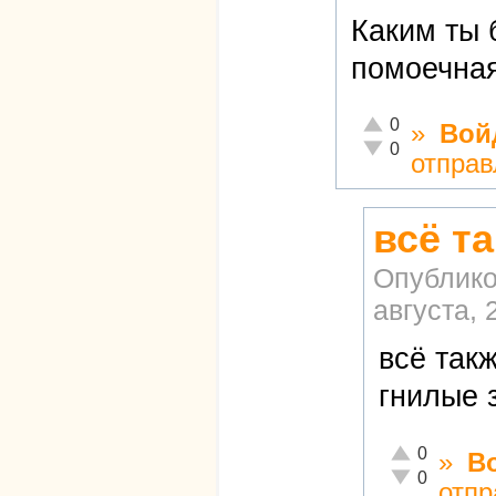
Каким ты 
помоечная
Отлично!
0
»
Вой
Неадекватно!
0
отправ
всё т
Опублико
августа, 
всё так
гнилые з
Отлично!
0
»
В
Неадекватно!
0
отпр