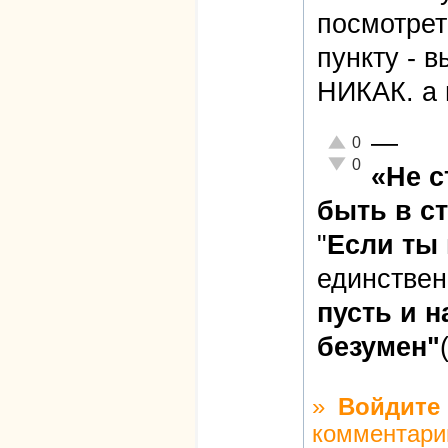
посмотрет
пункту - 
НИКАК. а г
—
Отлично!
0
Неадекватно!
0
«Не 
быть в ст
"
Если ты
единстве
пусть и н
безумен"
»
Войдите
комментари