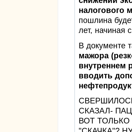
снижении эк
налогового 
пошлина будет
лет, начиная с
В документе 
мажора (резк
внутреннем 
вводить доп
нефтепродук
СВЕРШИЛОСЬ
СКАЗАЛ- ПАЦ
ВОТ ТОЛЬКО
"СКАЧКА"? Н