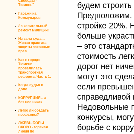
Свободы -
будем строить
Тюмень"
Предположим, 
Гаражи на
Коммунаров
стройке 20%. 
За капитальный
ремонт милиции!
больше украст
Из зала суда ...
Живая практика
– это стандарт
защиты законных
прав
стоимость лег
Как в городе
Тюмени
дорог нет ниче
провалилась
транспортная
могут это сдел
реформа. Часть 1.
если превышен
Когда судья в
доле
справедливой ц
КОРРУПЦИЯ... а
без нее никак
Недовольные п
Легко ли создать
профсоюз?
конкурсы, мог
ЛЖЕВЫБОРЫ
борьбе с корр
СКОРО - горячая
линия по