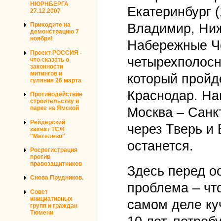
НЮРНБЕРГА
Екатеринбург (
27.12.2007
Владимир, Ниж
Приходите на
демонстрацию 7
ноября!
Набережные Ч
Проект РОССИЯ -
четырехполосн
что сказать о
законности
митингов и
который пройд
гуляния 26 марта
Краснодар. На
Противодействие
строительству в
парке на Ямской
Москва – Санкт
Рейдерский
через Тверь и
захват ТСЖ
"Метелево"
останется.
Росрегистрация
против
правозащитников
Здесь перед о
Снова Прудников.
проблема – чт
Совет
инициативных
самом деле куч
групп и граждан
Тюмени