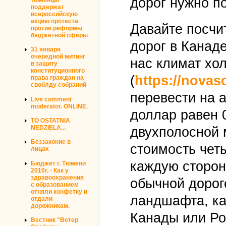
дорог нужно по
поддержат
всероссийскую
акцию протеста
Давайте посчи
против реформы
бюджетной сферы
дорог в Канаде
31 января
очередной митинг
нас климат хо
в защиту
конституционного
(
https://novas
права граждан на
своблду собраний
перевести на 
Live comment
moderator. ONLINE.
доллар равен 0
TO OSTATNIA
NEDZIELA...
двухполосной 
Беззаконие в
стоимость чет
лицах
каждую сторон
Бюджет г. Тюмени
2010г. - Как у
здравоохранения
обычной дороге
с образованием
отняли конфетку и
ландшафта, ка
отдали
дорожникам.
Канады или Ро
Вестник "Ветер