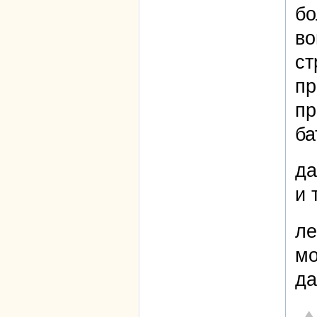
бо
во
ст
пр
пр
ба
да
и 
ле
мо
да
От