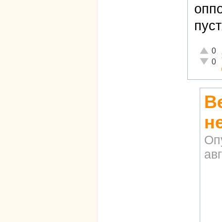
оппо
пуст
Отличн
0
Неадек
0
В
н
Оп
авг