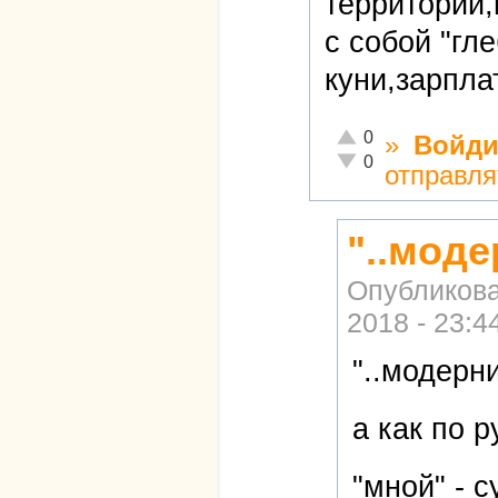
территории,
с собой "гл
куни,зарпла
Отлично!
0
»
Войди
Неадекватно!
0
отправля
"..мод
Опубликов
2018 - 23:4
"..модер
а как по 
"мной" - с