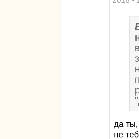
да ты,
не теб