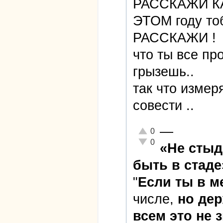
РАССКАЖИ К
ЭТОМ году т
РАССКАЖИ !
что ты все пр
грызешь..
так что измер
совести ..
—
Отлично!
0
Неадекватно!
0
«Не стыд
быть в стаде
"
Если ты в 
числе,
но дер
всем это не 