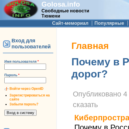
Golosa.info
Свободные новости
Тюмени
Дополнительное меню
Сайт-мемориал
Популярные
Вход для
Вы здесь
Главная
пользователей
Почему в 
Имя пользователя
*
дорог?
Пароль
*
Войти через OpenID
Опубликовано
4
Зарегистрироваться на
сайте
сказать
Забыли пароль?
Киберпростр
Почему в Росс