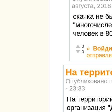
августа, 2018
скачка не б
"многочисле
человек в 8
Отлично!
0
»
Войди
Неадекватно!
0
отправля
На террит
Опубликовано 
- 23:33
На территори
организация 