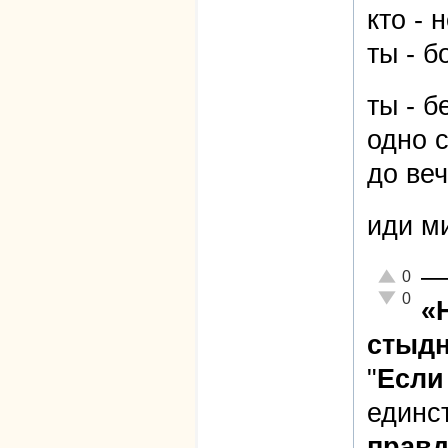
кто - н
ты - б
ты - 
одно 
до веч
иди ми
—
Отлично!
0
Неадекват
0
«
стыдн
"
Если
единс
правд