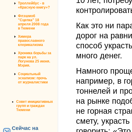
10 лет, потреб
Троллейбус - в
«Красную книгу»?
контролировать
Флэшмоб
"Сцепка" 18
Как это ни па
апреля 2008 года
в Тюмени
дорог на равн
Химера
православного
способ украст
клерикализма
Хроника борьбы за
много денег.
парк на ул.
Логунова 25 июня.
Мэрия.
Намного проще
Социальный
эскапизм: прочь
например, в го
от журналистики
тоннелей и пр
на рынке подо
Совет инициативных
групп и граждан
не горная стра
Тюмени
смету, украсть
Сейчас на
говорить: «Это