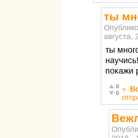
ты мн
Опублико
августа, 
ты мног
научись
покажи 
Отлично!
0
»
В
Неадекватно!
0
отпр
Вежл
Опубли
2018 - 