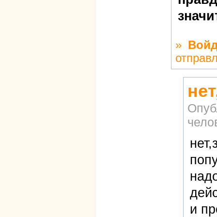
значи
»
Войд
отправ
не
Опуб
чело
нет
попу
надо
дейс
и пр