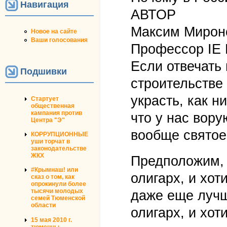
Навигация
АВТОР
Максим Мирон
Новое на сайте
Ваши голосования
Профессор IE 
Если отвечать 
Подшивки
строительстве
украсть, как н
Стартует
общественная
кампания против
что у нас вору
Центра "Э"
вообще святое
КОРРУПЦИОННЫЕ
уши торчат в
законодательстве
ЖКХ
Предположим, 
#Крымнаш! или
олигарх, и хо
сказ о том, как
опрокинули более
тысячи молодых
даже еще лучш
семей Тюменской
области
олигарх, и хот
15 мая 2010 г.
тюменцы