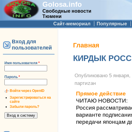
Golosa.info
Свободные новости
Тюмени
Дополнительное меню
Сайт-мемориал
Популярные
Вход для
Вы здесь
Главная
пользователей
КИРДЫК РОС
Имя пользователя
*
Опубликовано
5 января, 
Пароль
*
партиzан
Войти через OpenID
Прямое действие
Зарегистрироваться на
ЧИТАЮ НОВОСТИ:
сайте
Забыли пароль?
Россия рассматрива
варианте подписани
передачи японцам дв