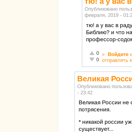
тю! а у вас
Опубликовано поль
февраля, 2019 - 01:
тю! а у вас в ра
Библию? и что на
профессор-содо
Отлично!
0
»
Войдите
Неадекватно!
0
отправлять 
Великая Росси
Опубликовано пользов
- 23:42
Великая России не 
потрясения.
* никакой россии уж
существует...