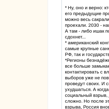
* Ну, оно и верно: к
его предыдущие пр
можно весь сакрали
проехали. 2030 - н
А там - либо ишак 
сдохнет...
* американский кон
самые крупные санк
РФ, так и государст
*Регионы безнадёж
все больше замыкае
контактировать с в
выборов уже не пов
проведут своих. И 
ухудшаться. А когд
социальный взрыв, 
сложно. Но после э
взрыва, Россия вно