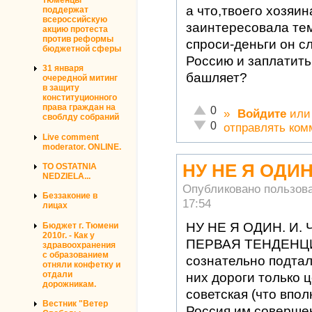
а что,твоего хозяин
поддержат
всероссийскую
заинтересовала те
акцию протеста
против реформы
спроси-деньги он с
бюджетной сферы
Россию и заплатить
31 января
башляет?
очередной митинг
в защиту
конституционного
права граждан на
Отлично!
0
»
Войдите
ил
своблду собраний
Неадекватно!
0
отправлять ком
Live comment
moderator. ONLINE.
НУ НЕ Я ОДИН
TO OSTATNIA
NEDZIELA...
Опубликовано пользов
Беззаконие в
17:54
лицах
НУ НЕ Я ОДИН. И. 
Бюджет г. Тюмени
2010г. - Как у
ПЕРВАЯ ТЕНДЕНЦ
здравоохранения
с образованием
сознательно подтал
отняли конфетку и
отдали
них дороги только 
дорожникам.
советская (что впол
Вестник "Ветер
Россия им соверше