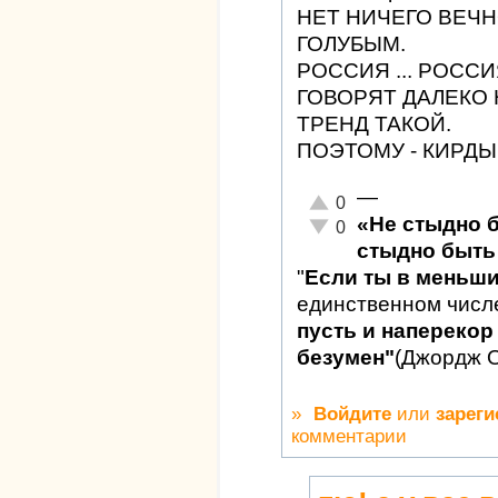
НЕТ НИЧЕГО ВЕЧН
ГОЛУБЫМ.
РОССИЯ ... РОССИ
ГОВОРЯТ ДАЛЕКО 
ТРЕНД ТАКОЙ.
ПОЭТОМУ - КИРДЫ
—
Отлично!
0
«Не стыдно 
Неадекватно!
0
стыдно быть 
"
Если ты в меньш
единственном числ
пусть и наперекор 
безумен"
(Джордж 
»
Войдите
или
зареги
комментарии