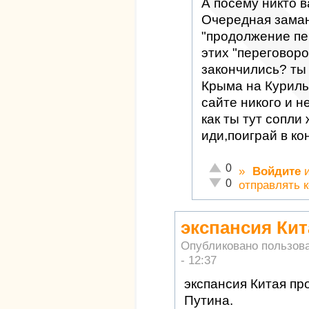
А посему никто в
Очередная заман
"продолжение пе
этих "переговоро
закончились? ты
Крыма на Курилы"
сайте никого и н
как ты тут сопли
иди,поиграй в ко
Отлично!
0
»
Войдите
Неадекватно!
0
отправлять 
экспансия Кит
Опубликовано пользов
- 12:37
экспансия Китая пр
Путина.