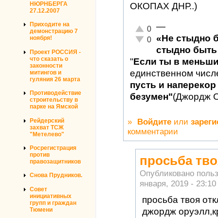
НЮРНБЕРГА
ОКОПАХ ДНР..)
27.12.2007
Приходите на
—
Отлично!
0
демонстрацию 7
«Не стыдно 
Неадекватно!
ноября!
0
стыдно быть 
Проект РОССИЯ -
что сказать о
"
Если ты в меньш
законности
единственном числ
митингов и
гуляния 26 марта
пусть и наперекор 
Противодействие
безумен"
(Джордж 
строительству в
парке на Ямской
»
Войдите
или
зареги
Рейдерский
захват ТСЖ
комментарии
"Метелево"
Росрегистрация
против
просьба тво
правозащитников
Опубликовано поль
Снова Прудников.
января, 2019 - 23:10
Совет
инициативных
просьба твоя отк
групп и граждан
Тюмени
джордж оруэлл,