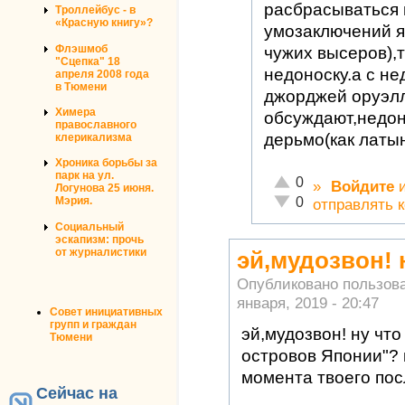
расбрасываться н
Троллейбус - в
«Красную книгу»?
умозаключений я
Флэшмоб
чужих высеров),т
"Сцепка" 18
недоноску.а с н
апреля 2008 года
в Тюмени
джорджей оруэл
Химера
обсуждают,недон
православного
дерьмо(как латын
клерикализма
Хроника борьбы за
парк на ул.
Отлично!
0
»
Войдите
Логунова 25 июня.
Неадекватно!
0
Мэрия.
отправлять 
Социальный
эскапизм: прочь
от журналистики
эй,мудозвон! 
Опубликовано пользов
января, 2019 - 20:47
Совет инициативных
групп и граждан
эй,мудозвон! ну что
Тюмени
островов Японии"? 
момента твоего пос
Сейчас на