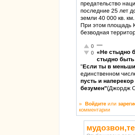
предательство наци
последние 25 лет д
земли 40 000 кв. км.
При этом площадь Кр
безводная территор
—
Отлично!
0
«Не стыдно 
Неадекватно!
0
стыдно быть 
"
Если ты в меньш
единственном числ
пусть и наперекор 
безумен"
(Джордж 
»
Войдите
или
зареги
комментарии
мудозвон,те