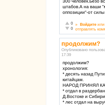
300 человек.Безо в
штабов.А на ваши 
оппозиции"-от силы
Отлично!
0
»
Войдите
ил
Неадекватно!
0
отправлять ком
продолжим?
Опубликовано пользов
17:39
продолжим?
хронология:
* десять назад Пут
китайцам.
НАРОД ПРИНЯЛ К
* отдал в раздерба
Д.Востоке и Сибири
* лес отдал на выру