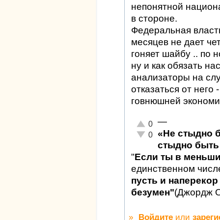
непонятной национа
в стороне.
Федеральная власт
месяцев не дает чет
гоняет шайбу .. по н
ну и как обязать н
анализаторы на случ
отказаться от нег
говнюшней экономи
—
Отлично!
0
«Не стыдно 
Неадекватно!
0
стыдно быть 
"
Если ты в меньш
единственном числ
пусть и наперекор 
безумен"
(Джордж 
»
Войдите
или
зареги