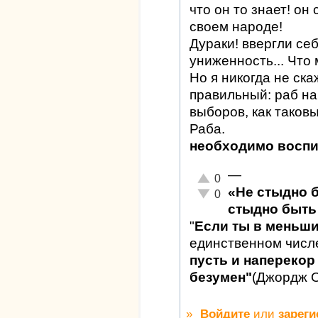
что он то знает! он 
своем народе!
Дураки! ввергли се
униженность... Что
Но я никогда не ска
правильный: раб на
выборов, как таковы
Раба.
необходимо воспи
—
Отлично!
0
«Не стыдно 
Неадекватно!
0
стыдно быть 
"
Если ты в меньш
единственном числ
пусть и наперекор 
безумен"
(Джордж 
»
Войдите
или
зареги