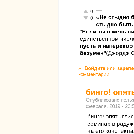
—
Отлично!
0
«Не стыдно 
Неадекватно!
0
стыдно быть 
"
Если ты в меньш
единственном числ
пусть и наперекор 
безумен"
(Джордж 
»
Войдите
или
зареги
комментарии
бинго! опят
Опубликовано поль
февраля, 2019 - 23:
бинго! опять гли
семинар в радуж
на его конспекты