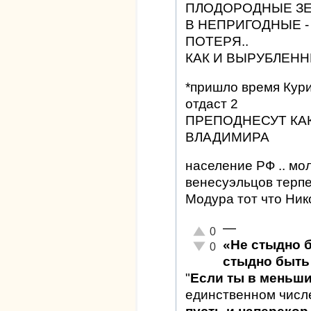
ПЛОДОРОДНЫЕ ЗЕ
В НЕПРИГОДНЫЕ 
ПОТЕРЯ..
КАК И ВЫРУБЛЕНН
*пришло время Кури
отдаст 2
ПРЕПОДНЕСУТ КАК
ВЛАДИМИРА
население РФ .. мол
венесуэльцов терпе
Модура тот что Нико
—
Отлично!
0
«Не стыдно 
Неадекватно!
0
стыдно быть 
"
Если ты в меньш
единственном числ