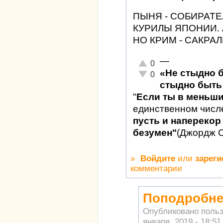
ПЫНЯ - СОБИРАТЕ
КУРИЛЫ ЯПОНИИ. 
НО КРИМ - САКРАЛ
—
Отлично!
0
«Не стыдно 
Неадекватно!
0
стыдно быть 
"
Если ты в меньш
единственном числ
пусть и наперекор 
безумен"
(Джордж 
»
Войдите
или
зареги
комментарии
Поподробнее
Опубликовано поль
января, 2019 - 18:51