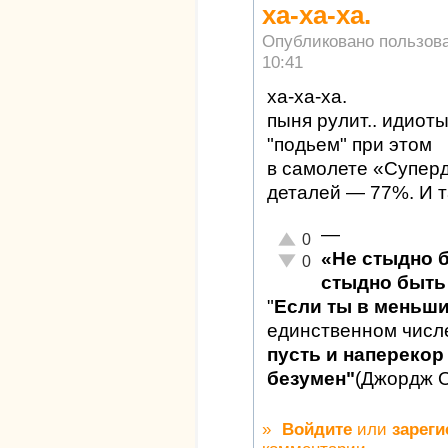
ха-ха-ха.
Опубликовано пользов
10:41
ха-ха-ха.
пыня рулит.. идиот
"подьем" при этом
в самолете «Супер
деталей — 77%. И т
—
Отлично!
0
«Не стыдно 
Неадекватно!
0
стыдно быть 
"
Если ты в меньш
единственном числ
пусть и наперекор 
безумен"
(Джордж 
»
Войдите
или
зареги