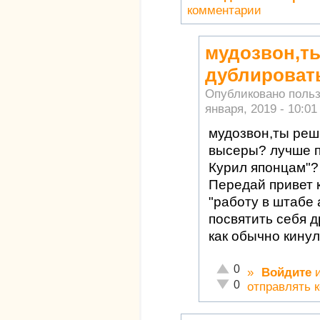
комментарии
мудозвон,т
дублироват
Опубликовано поль
января, 2019 - 10:01
мудозвон,ты реш
высеры? лучше п
Курил японцам"? 
Передай привет 
"работу в штабе
посвятить себя д
как обычно кинул
Отлично!
0
»
Войдите
Неадекватно!
0
отправлять 