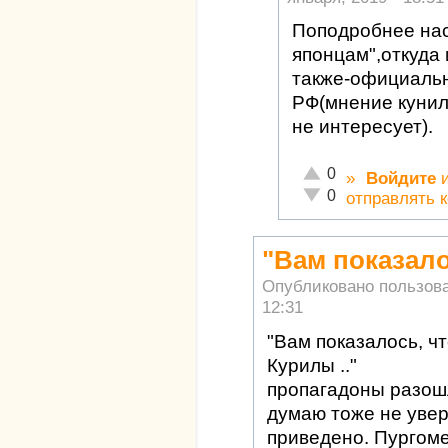
Поподробнее нас
японцам",откуда 
также-официаль
РФ(мнение кунил
не интересует).
Отлично!
0
»
Войдите
Неадекватно!
0
отправлять 
"Вам показало
Опубликовано пользов
12:31
"Вам показалось, ч
Курилы .."
пропагадоны разошл
думаю тоже не увер
приведено. Пургоме