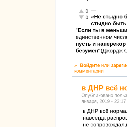
—
Отлично!
0
«Не стыдно 
Неадекватно!
0
стыдно быть 
"
Если ты в меньш
единственном числ
пусть и наперекор 
безумен"
(Джордж 
»
Войдите
или
зареги
комментарии
в ДНР всё н
Опубликовано поль
января, 2019 - 22:17
в ДНР всё норма
навсегда распро
не сопровождал,