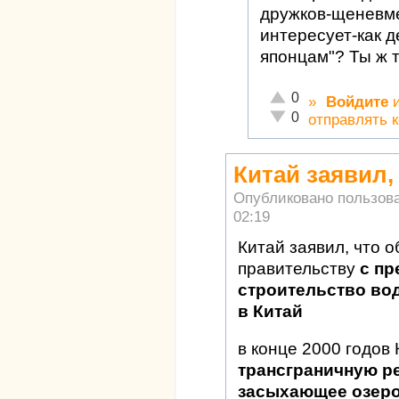
дружков-щеневме
интересует-как д
японцам"? Ты ж т
Отлично!
0
»
Войдите
Неадекватно!
0
отправлять 
Китай заявил,
Опубликовано пользов
02:19
Китай заявил, что 
правительству
с п
строительство вод
в Китай
в конце 2000 годов
трансграничную ре
засыхающее озеро