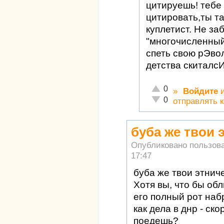
цитируешь! тебе
цитировать,ты т
куплетист. Не за
"многочисленный
спеть свою рЭво
детства скиталсИ
Отлично!
0
»
Войдите
Неадекватно!
0
отправлять 
буба же твои 
Опубликовано пользов
17:47
буба же твои этнич
Хотя вы, что бы обл
его полный рот наб
как дела в днр - ск
поедешь?