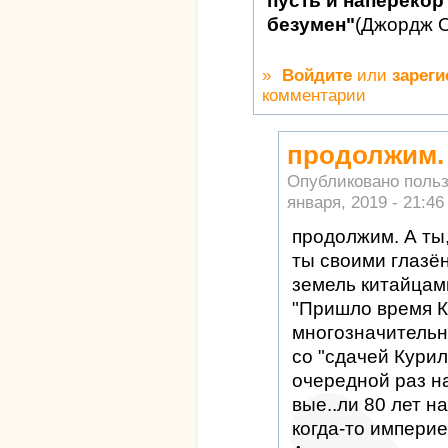
пусть и наперекор 
безумен"
(Джордж 
»
Войдите
или
зареги
комментарии
продолжим. 
Опубликовано поль
января, 2019 - 21:46
продолжим. А ты
ты своими глазё
земель китайцам
"Пришло время Ку
многозначительн
со "сдачей Курил
очередной раз н
вые..ли 80 лет н
когда-то импери