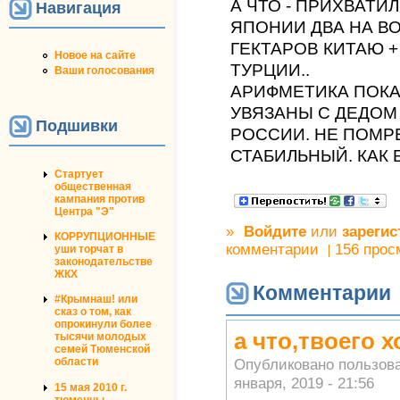
А ЧТО - ПРИХВАТИЛ
Навигация
ЯПОНИИ ДВА НА ВО
ГЕКТАРОВ КИТАЮ +
Новое на сайте
ТУРЦИИ..
Ваши голосования
АРИФМЕТИКА ПОКА
УВЯЗАНЫ С ДЕДОМ 
Подшивки
РОССИИ. НЕ ПОМРЕ
СТАБИЛЬНЫЙ. КАК 
Стартует
общественная
кампания против
Центра "Э"
»
Войдите
или
зарегис
КОРРУПЦИОННЫЕ
комментарии
156 прос
уши торчат в
законодательстве
ЖКХ
Комментарии
#Крымнаш! или
сказ о том, как
опрокинули более
а что,твоего 
тысячи молодых
семей Тюменской
области
Опубликовано пользов
января, 2019 - 21:56
15 мая 2010 г.
тюменцы