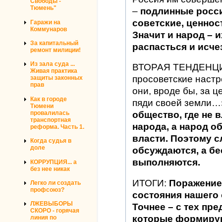
Свободы -
Тюмень"
–
подлинные росси
советские, ценно
Гаражи на
Коммунаров
Значит и народ – 
За капитальный
распасться и исче
ремонт милиции!
Из зала суда ...
ВТОРАЯ ТЕНДЕНЦИЯ
Живая практика
просоветские настр
защиты законных
прав
они, вроде бы, за ц
Как в городе
пяди своей земли…
Тюмени
провалилась
общество, где не 
транспортная
народа, а народ о
реформа. Часть 1.
власти. Поэтому с
Когда судья в
доле
обсуждаются, а б
выполняются.
КОРРУПЦИЯ... а
без нее никак
ИТОГИ:
Поражение
Легко ли создать
профсоюз?
состояния нашего
ЛЖЕВЫБОРЫ
Точнее – с тех пр
СКОРО - горячая
которые формир
линия по