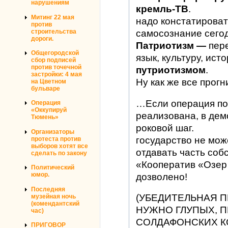
нарушениям
кремль-ТВ
.
Митинг 22 мая
надо констатирова
против
строительства
самосознание сего
дороги.
Патриотизм —
пере
Общегородской
язык, культуру, ист
сбор подписей
против точечной
путриотизмом
.
застройки: 4 мая
Ну как же все прог
на Цветном
бульваре
…Если операция по
Операция
«Оккупируй
реализована, в дем
Тюмень»
роковой шаг.
Организаторы
государство не может
протеста против
выборов хотят все
отдавать часть соб
сделать по закону
«Кооператив «Озер 
Политический
юмор.
дозволено!
Последняя
(УБЕДИТЕЛЬНАЯ П
музейная ночь
(комендантский
НУЖНО ГЛУПЫХ, 
час)
СОЛДАФОНСКИХ К
ПРИГОВОР