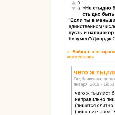
—
Отлично!
0
«Не стыдно 
Неадекватно!
0
стыдно быть 
"
Если ты в меньш
единственном числ
пусть и наперекор 
безумен"
(Джордж 
»
Войдите
или
зареги
комментарии
чего ж ты,г
Опубликовано поль
января, 2019 - 19:53
чего ж ты,глист 
неправильно пи
(пишется слитно 
(пишется через "